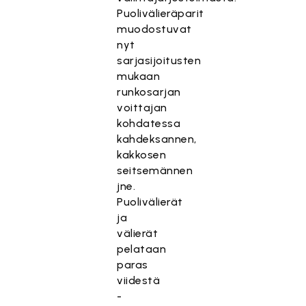
Puolivälieräparit
muodostuvat
nyt
sarjasijoitusten
mukaan
runkosarjan
voittajan
kohdatessa
kahdeksannen,
kakkosen
seitsemännen
jne.
Puolivälierät
ja
välierät
pelataan
paras
viidestä
-