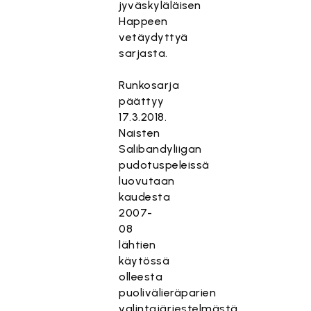
jyväskyläläisen
Happeen
vetäydyttyä
sarjasta.
Runkosarja
päättyy
17.3.2018.
Naisten
Salibandyliigan
pudotuspeleissä
luovutaan
kaudesta
2007-
08
lähtien
käytössä
olleesta
puolivälieräparien
valintajärjestelmästä.