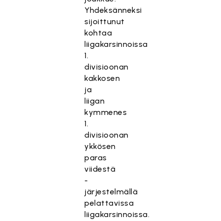
Yhdeksänneksi
sijoittunut
kohtaa
liigakarsinnoissa
1.
divisioonan
kakkosen
ja
liigan
kymmenes
1.
divisioonan
ykkösen
paras
viidestä
-
järjestelmällä
pelattavissa
liigakarsinnoissa.