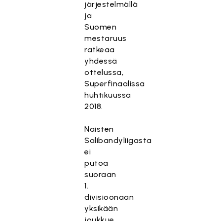
järjestelmällä
ja
Suomen
mestaruus
ratkeaa
yhdessä
ottelussa,
Superfinaalissa
huhtikuussa
2018.
Naisten
Salibandyliigasta
ei
putoa
suoraan
1.
divisioonaan
yksikään
joukkue.