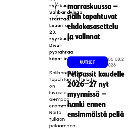
0
marraskuussa –
syyskuuta:
1
Salibandyliiga
näin tapahtuvat
7
starttaa.
Lauantai
ehdokasasettelu
23.
ja valinnat
syyskuuta:
Divari
pyörähtää
käyntiin.
06.08.2
UUTISET
026
Salibandyliigan
Pelipassit kaudelle
tapahtumaotteluita
2026–27 nyt
on
luvassa
myynnissä –
aiempaa
hanki ennen
enemmän.
Näitä
ensimmäistä peliä
tullaan
pelaamaan