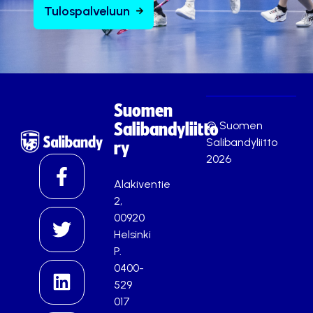
Tulospalveluun
Suomen
© Suomen
Salibandyliitto
Salibandyliitto
ry
2026
Alakiventie
2,
00920
Helsinki
P.
0400-
529
017