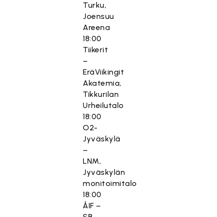
Turku,
Joensuu
Areena
18:00
Tiikerit
–
EräViikingit
Akatemia,
Tikkurilan
Urheilutalo
18:00
O2-
Jyväskylä
–
LNM,
Jyväskylän
monitoimitalo
18:00
ÅIF –
SB