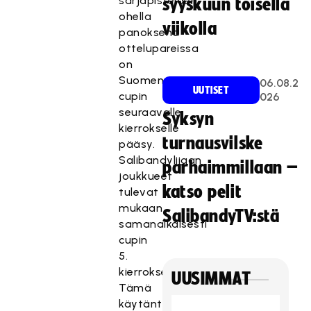
sarjapisteiden
syyskuun toisella
ohella
viikolla
panoksena
ottelupareissa
on
Suomen
06.08.2
UUTISET
cupin
026
seuraavalle
Syksyn
kierrokselle
turnausvilske
pääsy.
Salibandyliigan
parhaimmillaan –
joukkueet
katso pelit
tulevat
mukaan
SalibandyTV:stä
samanaikaisesti
cupin
5.
kierrokselle.
UUSIMMAT
Tämä
käytäntö