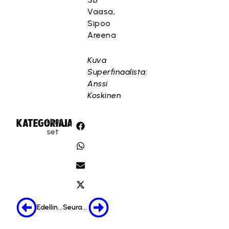
Vaasa,
Sipoo
Areena
Kuva
Superfinaalista:
Anssi
Koskinen
Uuti
KATEGORIA:
JAA:
set
Edellinen
Seuraava