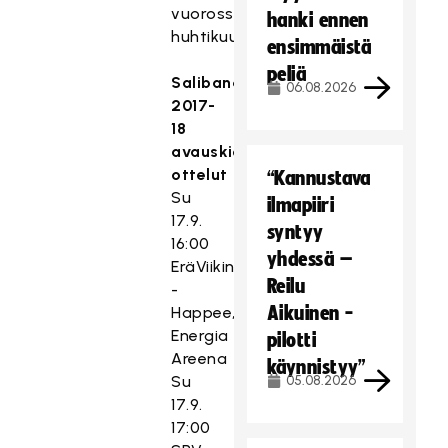
vuorossa
hanki ennen
huhtikuussa.
ensimmäistä
peliä
Salibandyliigan
06.08.2026
2017-
18
avauskierroksen
ottelut
“Kannustava
Su
ilmapiiri
17.9.
syntyy
16:00
yhdessä –
EräViikingit
Reilu
-
Aikuinen -
Happee,
Energia
pilotti
Areena
käynnistyy”
Su
05.08.2026
17.9.
17:00