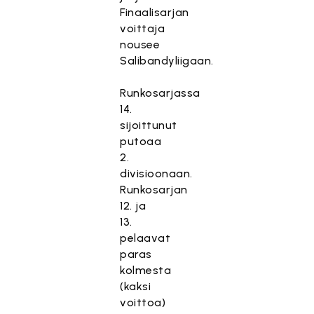
Finaalisarjan
voittaja
nousee
Salibandyliigaan.
Runkosarjassa
14.
sijoittunut
putoaa
2.
divisioonaan.
Runkosarjan
12. ja
13.
pelaavat
paras
kolmesta
(kaksi
voittoa)