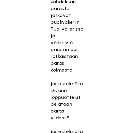
kahdeksan
parasta
jatkavat
puolivälieriin.
Puolivälierissä
ja
välierissä
paremmuus
ratkaistaan
paras
kolmesta
-
järjestelmällä.
Divarin
loppuottelut
pelataan
paras
viidestä
-
järjestelmällä.