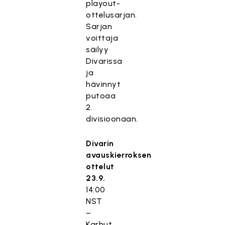
playout-
ottelusarjan.
Sarjan
voittaja
säilyy
Divarissa
ja
hävinnyt
putoaa
2.
divisioonaan.
Divarin
avauskierroksen
ottelut
23.9.
14:00
NST
–
Karhut,