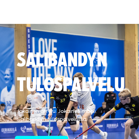
SALIBANDYN
TULOSPALVELU
Jokainen ottelu. Jokainen maali.
Salibandyn tulospalvelussa.