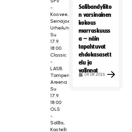
SPV
Salibandyliito
-
Koovee,
n varsinainen
Seinäjoen
kokous
Urheilutalo
marraskuuss
Su
a – näin
17.9.
tapahtuvat
18:00
ehdokasasett
Classic
-
elu ja
LASB,
valinnat
04.08.2026
Tampere
Areena
Su
17.9.
18:00
OLS
-
SalBa,
Kastelli