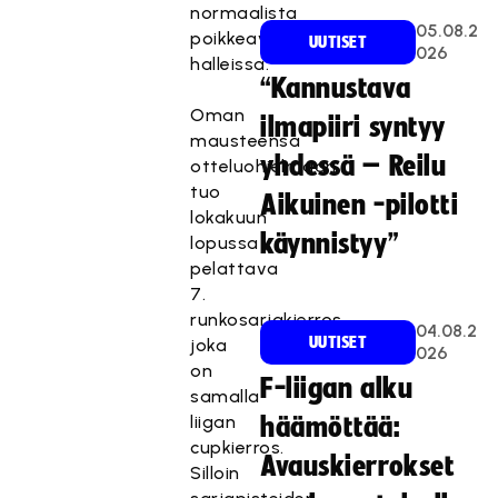
normaalista
05.08.2
poikkeavissa
UUTISET
026
halleissa.
“Kannustava
Oman
ilmapiiri syntyy
mausteensa
yhdessä – Reilu
otteluohjelmaan
tuo
Aikuinen -pilotti
lokakuun
käynnistyy”
lopussa
pelattava
7.
runkosarjakierros,
04.08.2
UUTISET
joka
026
on
F-liigan alku
samalla
liigan
häämöttää:
cupkierros.
Avauskierrokset
Silloin