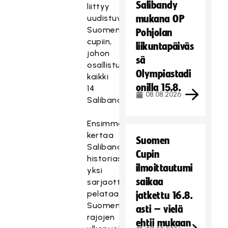
Salibandy
liittyy
uudistuvaan
mukana OP
Suomen
Pohjolan
cupiin,
liikuntapäiväs
johon
sä
osallistuvat
Olympiastadi
kaikki
onilla 15.8.
14
08.08.2026
Salibandyliigajoukkuetta.
Ensimmäistä
kertaa
Suomen
Salibandyliigan
Cupin
historiassa
ilmoittautumi
yksi
saikaa
sarjaottelu
pelataan
jatkettu 16.8.
Suomen
asti – vielä
rajojen
ehtii mukaan