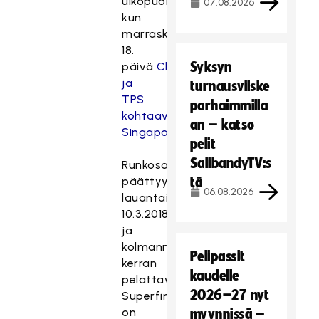
ulkopuolella,
07.08.2026
kun
marraskuun
18.
Syksyn
päivä
Classic
ja
turnausvilske
TPS
parhaimmilla
kohtaavat
an – katso
Singaporessa
.
pelit
SalibandyTV:s
Runkosarja
päättyy
tä
06.08.2026
lauantaina
10.3.2018
ja
kolmannen
Pelipassit
kerran
kaudelle
pelattava
2026–27 nyt
Superfinaali
on
myynnissä –