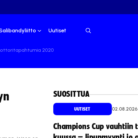
Salibandyliitto
Uutiset
moottoritapahtumia 2020
SUOSITTUA
yn
02.08.2026
UUTISET
Champions Cup vauhtiin 
kuussa – lipunmyynti jo 