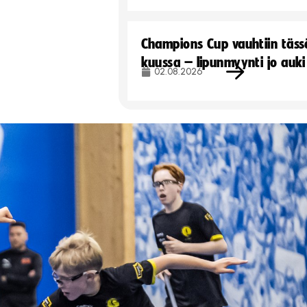
Champions Cup vauhtiin täss
kuussa – lipunmyynti jo auki
02.08.2026