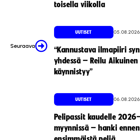
toisella viikolla
05.08.2026
UUTISET
Seuraava
“Kannustava ilmapiiri sy
yhdessä – Reilu Aikuinen 
käynnistyy”
06.08.2026
UUTISET
Pelipassit kaudelle 2026
myynnissä – hanki ennen
ensimmäistä peliä