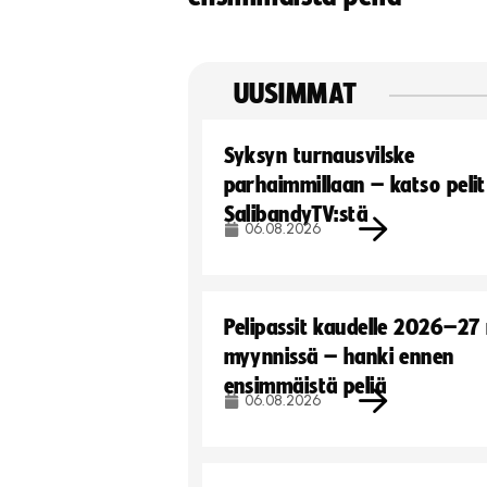
UUSIMMAT
Syksyn turnausvilske
parhaimmillaan – katso pelit
SalibandyTV:stä
06.08.2026
Pelipassit kaudelle 2026–27
myynnissä – hanki ennen
ensimmäistä peliä
06.08.2026