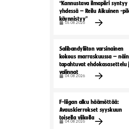
“Kannustava ilmapiiri syntyy
yhdessä – Reilu Aikuinen -pil
käynnistyy”
05.08.2026
Salibandyliiton varsinainen
kokous marraskuussa – näin
tapahtuvat ehdokasasettelu 
valinnat
04.08.2026
F-liigan alku häämöttää:
Avauskierrokset syyskuun
toisella viikolla
04.08.2026