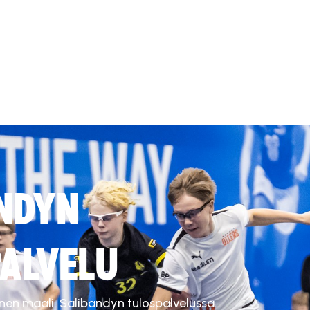
NDYN
ALVELU
inen maali. Salibandyn tulospalvelussa.