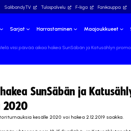
SalibandyTV
Tulospalvelu
F-liiga
Fanikauppa
Sarjat
Harrastaminen
Maajoukkueet
Vielä viisi päivää aikaa hakea SunSäbän ja Katusählyn pro
aa hakea SunSäbän ja Katusähl
a 2020
iturnauksia kesälle 2020 voi hakea 2.12.2019 saakka.