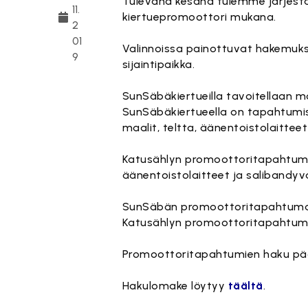
Tulevana kesänä tulemme järjest
11.
kiertuepromoottori mukana.
2
01
Valinnoissa painottuvat hakemuks
9
sijaintipaikka.
SunSäbäkiertueilla tavoitellaan m
SunSäbäkiertueella on tapahtumiss
maalit, teltta, äänentoistolaittee
Katusählyn promoottoritapahtumis
äänentoistolaitteet ja salibandyv
SunSäbän promoottoritapahtumat a
Katusählyn promoottoritapahtumat
Promoottoritapahtumien haku pää
Hakulomake löytyy
täältä
.