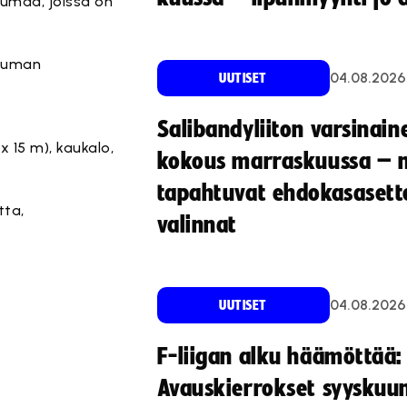
umaa, joissa on
htuman
04.08.2026
UUTISET
Salibandyliiton varsinain
 15 m), kaukalo,
kokous marraskuussa – 
tapahtuvat ehdokasasette
tta,
valinnat
04.08.2026
UUTISET
F-liigan alku häämöttää:
Avauskierrokset syyskuu