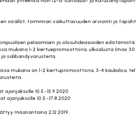
ämään yhteensä noin 12-15 SunSäbä- ja Katusählytapaht
en sisällöt, toiminnan vaikuttavuuden arviointi ja tapa
onipuolisen pelaamisen ja olosuhdeasioiden edistämistä.
a mukana 1-2 kiertuepromoottoria, ulkoalusta (max 30 x
t ja salibandyvarusteita.
sa mukana on 1-2 kiertupromoottoria, 3-4 kaukaloa, tel
arusteita.
janjaksolle 10.5.-15.9.2020
 ajanjaksolle 10.5.-17.8.2020
ttyy maanantaina 2.12.2019.