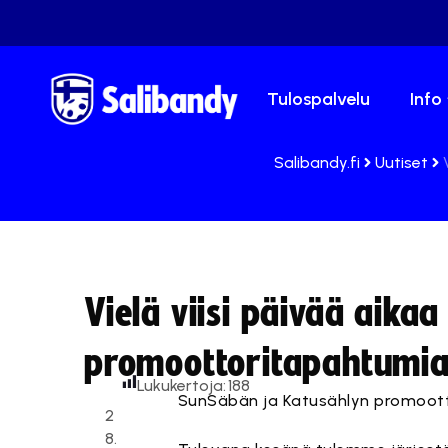
Tulospalvelu
Info
Salibandy.fi
Uutiset
Vielä viisi päivää aik
promoottoritapahtumi
Lukukertoja:
188
SunSäbän ja Katusählyn promoottor
2
8.