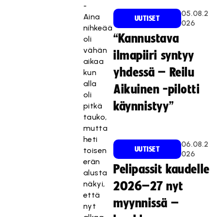
-
05.08.2
Aina
UUTISET
026
nihkeää
“Kannustava
oli
vähän
ilmapiiri syntyy
aikaa
yhdessä – Reilu
kun
alla
Aikuinen -pilotti
oli
käynnistyy”
pitkä
tauko,
mutta
heti
06.08.2
UUTISET
toisen
026
erän
Pelipassit kaudelle
alusta
näkyi,
2026–27 nyt
että
myynnissä –
nyt