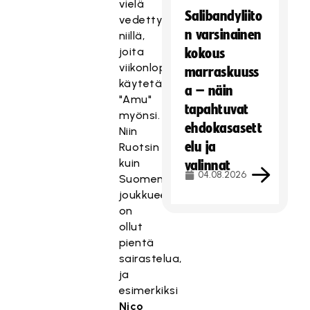
vielä
Salibandyliito
vedetty
n varsinainen
niillä,
joita
kokous
viikonloppuna
marraskuuss
käytetään,
a – näin
"Amu"
tapahtuvat
myönsi.
ehdokasasett
Niin
elu ja
Ruotsin
kuin
valinnat
04.08.2026
Suomenkin
joukkueessa
on
ollut
pientä
sairastelua,
ja
esimerkiksi
Nico