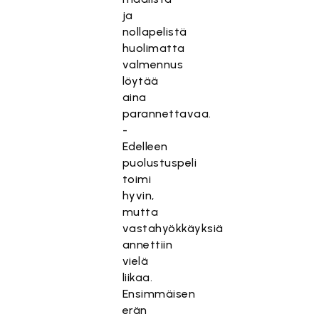
ja
nollapelistä
huolimatta
valmennus
löytää
aina
parannettavaa.
-
Edelleen
puolustuspeli
toimi
hyvin,
mutta
vastahyökkäyksiä
annettiin
vielä
liikaa.
Ensimmäisen
erän