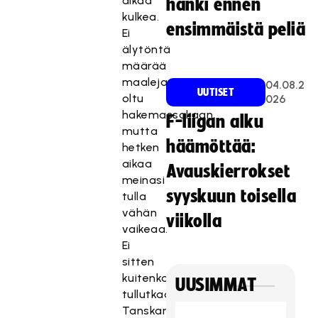
alkaa
hanki ennen
kulkea.
ensimmäistä peliä
Ei
älytöntä
määrää
maaleja
04.08.2
UUTISET
oltu
026
hakemassakaan,
F-liigan alku
mutta
häämöttää:
hetken
aikaa
Avauskierrokset
meinasi
syyskuun toisella
tulla
vähän
viikolla
vaikeaa.
Ei
sitten
kuitenkaan
UUSIMMAT
tullutkaan.
Tanskan