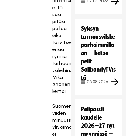
ohjeetkin,
07.08.2026
että
saa
pitää
Syksyn
palloa
eikä
turnausvilske
tarvitse
parhaimmilla
enää
an – katso
rynniä
pelit
turhaan
SalibandyTV:s
väleihin,
Mika
tä
06.08.2026
Ahonen
kertoi.
Suomen
Pelipassit
viiden
kaudelle
minuutin
2026–27 nyt
ylivoimapeli
myynnissä –
ei