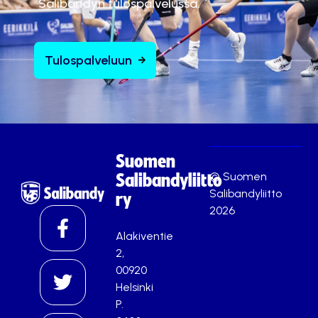
Salibandyn tulospalvelussa.
Tulospalveluun
Suomen
© Suomen
Salibandyliitto
Salibandyliitto
ry
2026
Alakiventie
2,
00920
Helsinki
P.