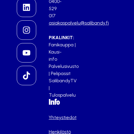
0400-
529
017
asiakaspalvelu@salibandy.fi
PIKALINKIT:
Fanikauppa
|
Kausi-
info
Palvelusivusto
|
Pelipassit
SalibandyTV
|
Tulospalvelu
Info
Yhteystiedot
Henkilöstö