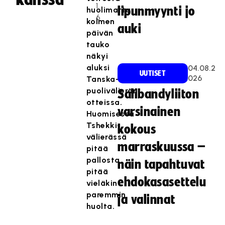
1
lipunmyynti jo
huolimatta
6
kolmen
auki
päivän
tauko
näkyi
aluksi
04.08.2
UUTISET
026
Tanska-
puolivälierän
Salibandyliiton
otteissa.
varsinainen
Huomisessa
Tshekki-
kokous
välierässä
marraskuussa –
pitää
pallosta
näin tapahtuvat
pitää
ehdokasasettelu
vieläkin
paremmin
ja valinnat
huolta.