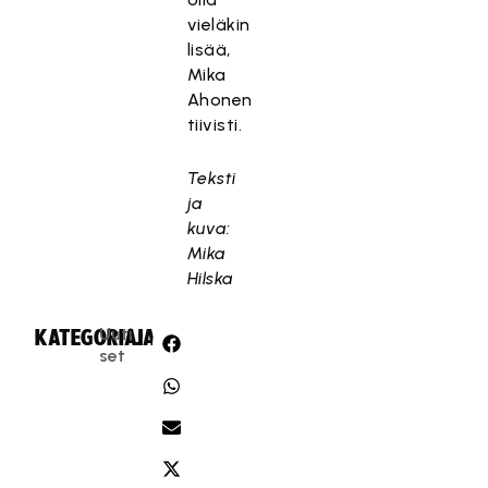
vieläkin
lisää,
Mika
Ahonen
tiivisti.
Teksti
ja
kuva:
Mika
Hilska
Uuti
KATEGORIA:
JAA:
set