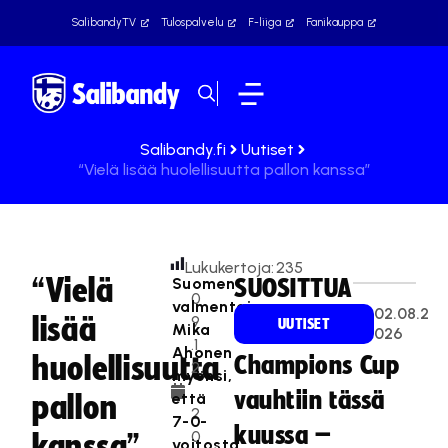
SalibandyTV
Tulospalvelu
F-liiga
Fanikauppa
Salibandy.fi
Uutiset
“Vielä lisää huolellisuutta pallon kanssa”
Lukukertoja:
235
“Vielä
Suomen
SUOSITTUA
0
valmentaja
02.08.2
lisää
9
UUTISET
Mika
026
.1
Ahonen
huolellisuutta
Champions Cup
2
myönsi,
.
vauhtiin tässä
että
pallon
2
7-0-
kuussa –
0
kanssa”
voitosta