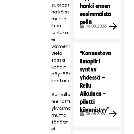
suorastaan
hanki ennen
häikäissyt,
ensimmäistä
mutta
peliä
ihan
06.08.2026
juhlakattausta
ei
valmennus
“Kannustava
vielä
tässä
ilmapiiri
kohdin
syntyy
pöytään
yhdessä –
kantanutkaan,
Reilu
-
Aikuinen -
Aamulla
reenattiin
pilotti
ylivoimaa
käynnistyy”
05.08.2026
mutta
tänään
ei