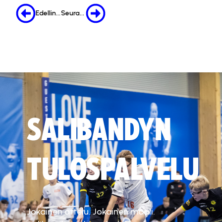
Edellinen
Seuraava
SALIBANDYN
TULOSPALVELU
Jokainen ottelu. Jokainen maali.