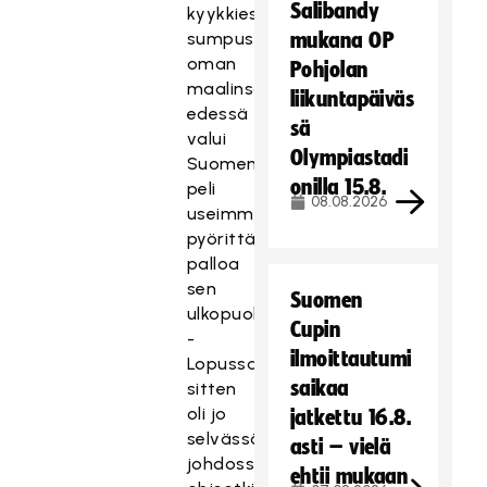
Salibandy
kyykkiessä
sumpussa
mukana OP
oman
Pohjolan
maalinsa
liikuntapäiväs
edessä
sä
valui
Olympiastadi
Suomen
onilla 15.8.
peli
08.08.2026
useimmiten
pyörittämään
palloa
sen
Suomen
ulkopuolella.
Cupin
-
ilmoittautumi
Lopussa
saikaa
sitten
oli jo
jatkettu 16.8.
selvässä
asti – vielä
johdossa
ehtii mukaan