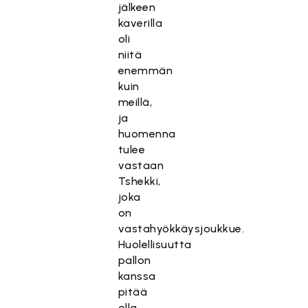
jälkeen
kaverilla
oli
niitä
enemmän
kuin
meillä,
ja
huomenna
tulee
vastaan
Tshekki,
joka
on
vastahyökkäysjoukkue.
Huolellisuutta
pallon
kanssa
pitää
olla