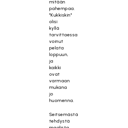
mitään
pahempaa.
"Kukkiskin"
olisi
kyllä
tarvittaessa
voinut
pelata
loppuun,
ja
kaikki
ovat
varmaan
mukana
jo
huomenna.
Seitsemästä
tehdystä
maalista