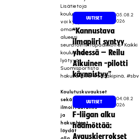
Lisätietoja
koulutuksista
05.08.2
UUTISET
026
voi kysyä
oman
“Kannustava
alueesi
ilmapiiri syntyy
seuratoimintapäälliköltä. Kaikki
yhdessä – Reilu
koulutukset
lyötyvät
Aikuinen -pilotti
Suomisportista
käynnistyy”
hakusanoilla: #säbäkipinä, #sbv
Koulutuskuvaukset
04.08.2
sekä
UUTISET
026
ilmoittautumis-
F-liigan alku
ja
hakuohjeet
häämöttää:
löydät
Avauskierrokset
alla