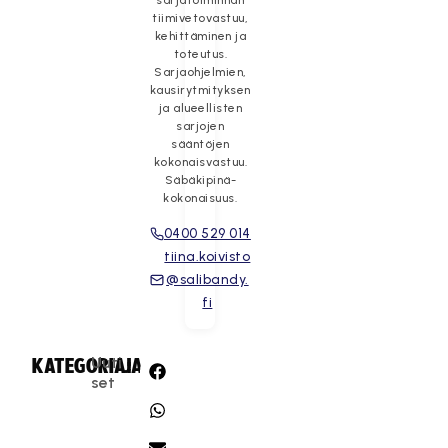
sarjatoiminnan
tiimivetovastuu,
kehittäminen ja
toteutus.
Sarjaohjelmien,
kausirytmityksen
ja alueellisten
sarjojen
sääntöjen
kokonaisvastuu.
Säbäkipinä-
kokonaisuus.
0400 529 014
tiina.koivisto
@salibandy.
fi
Uuti
KATEGORIA:
JAA:
set