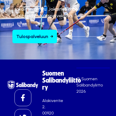
Jokainen ottelu. Jokainen maali.
Salibandyn tulospalvelussa.
Tulospalveluun
Suomen
© Suomen
Salibandyliitto
Salibandyliitto
ry
2026
Alakiventie
2,
00920