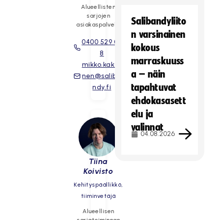
Alueellisten
sarjojen
Salibandyliito
asiakaspalvelu.
n varsinainen
0400 529 02
kokous
8
marraskuuss
mikko.kakso
a – näin
nen@saliba
tapahtuvat
ndy.fi
ehdokasasett
elu ja
valinnat
04.08.2026
Tiina
Koivisto
Kehityspäällikkö,
tiiminvetäjä
Alueellisen