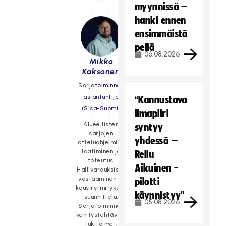
myynnissä –
hanki ennen
ensimmäistä
peliä
06.08.2026
Mikko
Kaksonen
Sarjatoiminnan
asiantuntija
“Kannustava
(Sisä-Suomi)
ilmapiiri
Alueellisten
syntyy
sarjojen
yhdessä –
otteluohjelmien
laatiminen ja
Reilu
toteutus.
Aikuinen -
Hallivarauksista
vastaaminen ja
pilotti
kausirytmityksen
käynnistyy”
suunnittelu.
05.08.2026
Sarjatoiminnan
kehitystehtävien
tukitoimet.