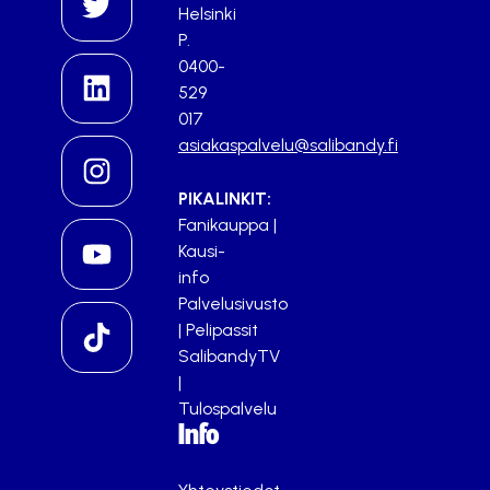
Helsinki
P.
0400-
529
017
asiakaspalvelu@salibandy.fi
PIKALINKIT:
Fanikauppa
|
Kausi-
info
Palvelusivusto
|
Pelipassit
SalibandyTV
|
Tulospalvelu
Info