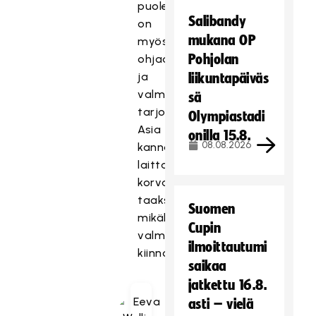
puolella
Salibandy
on
mukana OP
myös
Pohjolan
ohjaaja-
ja
liikuntapäiväs
valmentajakoulutuksia
sä
tarjolla.
Olympiastadi
Asia
onilla 15.8.
08.08.2026
kannattaa
laittaa
korvan
taakse,
Suomen
mikäli
Cupin
valmennuskoulutus
ilmoittautumi
kiinnostaa!
saikaa
jatkettu 16.8.
asti – vielä