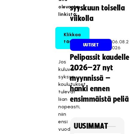
olevasta
syyskuun toisella
linkistä:
viikolla
Klikkaa
tästä!
06.08.2
UUTISET
026
Pelipassit kaudelle
Jos
2026–27 nyt
kuluvan
syksyn
myynnissä –
koulutukset
hanki ennen
tulevat
ensimmäistä peliä
liian
nopeasti,
niin
ensi
UUSIMMAT
vuoden