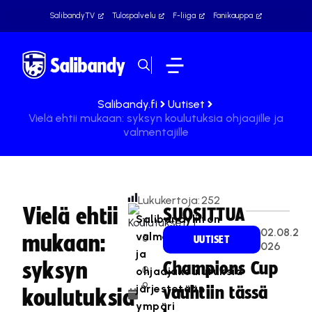
SalibandyTV
Tulospalvelu
F-liiga
Fanikauppa
Salibandy.fi
Uutiset
Vielä ehtii mukaan: syksyn koulutuksia ohjaajille ja
valmentajille
Lukukertoja:
252
Vielä ehtii
SUOSITTUA
Salibandyliiton
1
02.08.2
valmentaja-
mukaan:
5
UUTISET
026
ja
.
syksyn
Champions Cup
0
ohjaajakoulutuksia
9
järjestetään
vauhtiin tässä
koulutuksia
.
ympäri