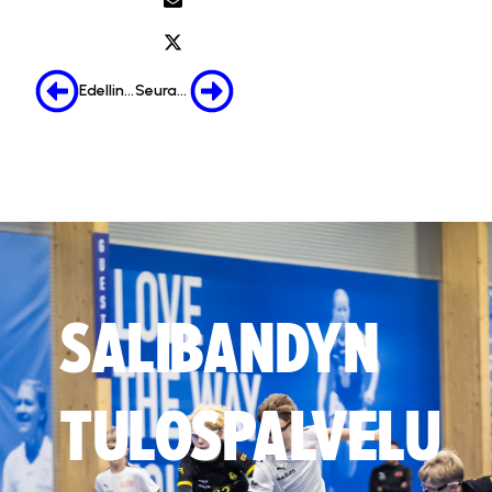
Edellinen
Seuraava
SALIBANDYN
TULOSPALVELU