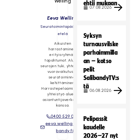
ehtii mukaan
07.08.2026
Eeva Welling
Seuratoimintapäällikkö,
etelä
Syksyn
turnausvilske
Aikuisten
harrastaminen,
parhaimmilla
erityisryhmät,
an – katso
tapahtumat. Alueen
seurojen tuki, yhteistyö,
pelit
vuorovaikutus ja
SalibandyTV:s
seuratoiminnan
kehittäminen.
tä
Harrastepelaaminen ja
06.08.2026
yhteistyö alueen
asiantuntijaverkoston
kanssa.
0400 529 006
Pelipassit
eeva.welling@sali
kaudelle
bandy.fi
2026–27 nyt