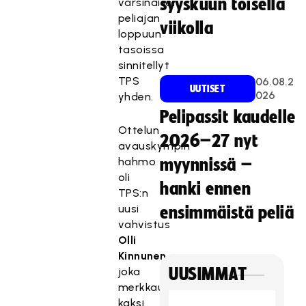
syyskuun toisella
varsinaisen
peliajan
viikolla
loppuun
tasoissa
sinnitellyt
TPS
06.08.2
UUTISET
026
yhden.
Pelipassit kaudelle
Ottelun
2026–27 nyt
avauskympin
hahmo
myynnissä –
oli
hanki ennen
TPS:n
uusi
ensimmäistä peliä
vahvistus
Olli
Kinnunen
,
joka
UUSIMMAT
merkkautti
kaksi