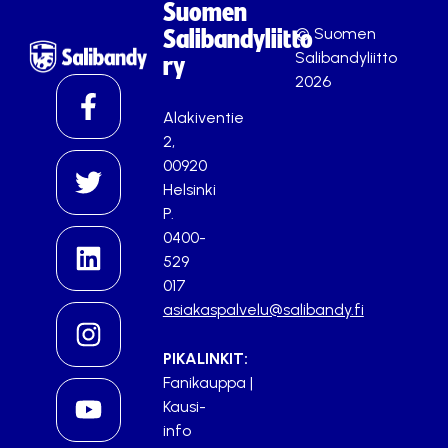
Suomen
© Suomen
Salibandyliitto
Salibandyliitto
ry
2026
Alakiventie
2,
00920
Helsinki
P.
0400-
529
017
asiakaspalvelu@salibandy.fi
PIKALINKIT:
Fanikauppa
|
Kausi-
info