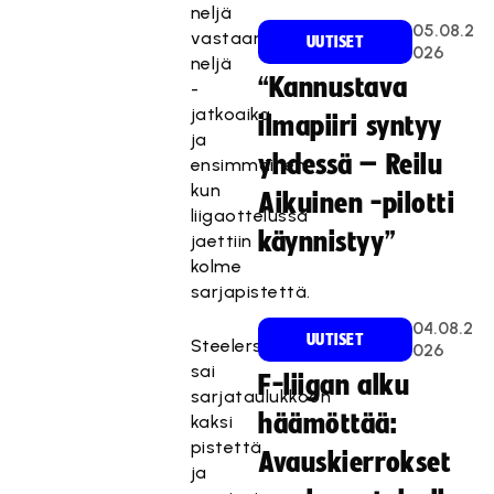
neljä
05.08.2
vastaan
UUTISET
026
neljä
“Kannustava
-
jatkoaika
ilmapiiri syntyy
ja
yhdessä – Reilu
ensimmäinen,
kun
Aikuinen -pilotti
liigaottelussa
käynnistyy”
jaettiin
kolme
sarjapistettä.
04.08.2
UUTISET
Steelers
026
sai
F-liigan alku
sarjataulukkoon
häämöttää:
kaksi
pistettä
Avauskierrokset
ja