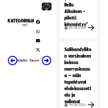
va
Reilu
at
Aikuinen -
ii
pilotti
Uuti
KATEGORIA:
JAA:
m
käynnistyy”
set
ar
05.08.2026
kk
in
oi
nt
Salibandyliito
ie
n varsinainen
vä
Edellinen
Seuraava
kokous
st
marraskuuss
ei
a – näin
tä
tapahtuvat
.
ehdokasasett
Hyväksy markkinointievästeet
elu ja
valinnat
04.08.2026