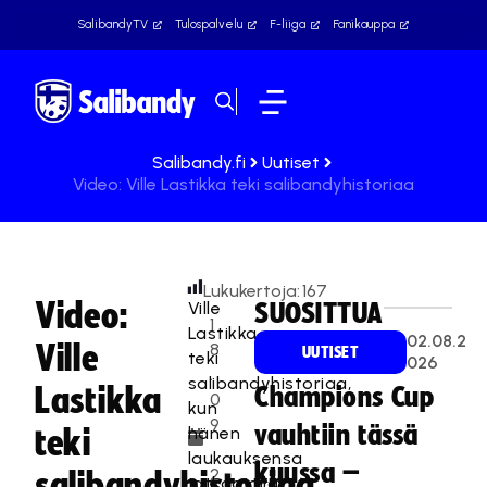
SalibandyTV
Tulospalvelu
F-liiga
Fanikauppa
Salibandy.fi
Uutiset
Video: Ville Lastikka teki salibandyhistoriaa
Lukukertoja:
167
Video:
Ville
SUOSITTUA
1
Lastikka
02.08.2
Ville
8
UUTISET
teki
026
.
salibandyhistoriaa,
Lastikka
Champions Cup
0
kun
9
vauhtiin tässä
hänen
teki
.
laukauksensa
kuussa –
2
salibandyhistoriaa
jatkoajalla