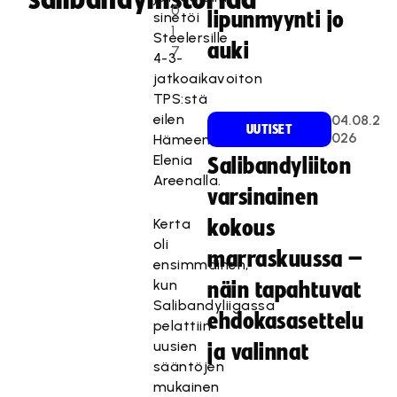
0
lipunmyynti jo
sinetöi
1
Steelersille
auki
7
4-3-
jatkoaikavoiton
TPS:stä
eilen
04.08.2
UUTISET
026
Hämeenlinnan
Elenia
Salibandyliiton
Areenalla.
varsinainen
Kerta
kokous
oli
marraskuussa –
ensimmäinen,
kun
näin tapahtuvat
Salibandyliigassa
ehdokasasettelu
pelattiin
uusien
ja valinnat
sääntöjen
mukainen