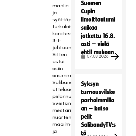
Suomen
maalia
Cupin
ja
ilmoittautumi
syöttöpisteen
turkulaisten
saikaa
karatessa
jatkettu 16.8.
3-1-
asti – vielä
johtoon.
ehtii mukaan
Sitten
07.08.2026
astui
esiin
ensimmäistä
Salibandyliigan
Syksyn
otteluaan
turnausvilske
pelannut
parhaimmilla
Sveitsin
an – katso
mestari,
pelit
nuorten
maailmanmestari
SalibandyTV:s
ja
tä