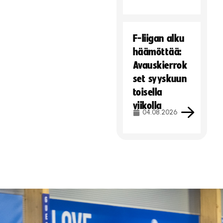
F-liigan alku
häämöttää:
Avauskierrok
set syyskuun
toisella
viikolla
04.08.2026