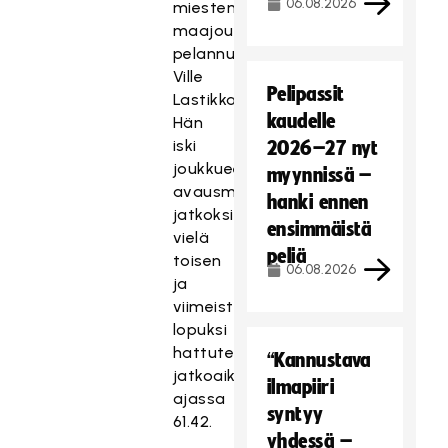
06.08.2026
miesten
maajoukkueessa
pelannut
Ville
Pelipassit
Lastikka.
kaudelle
Tä
Hän
m
iski
2026–27 nyt
ä
joukkueensa
myynnissä –
sis
avausmaalin
hanki ennen
äl
jatkoksi
ensimmäistä
tö
vielä
peliä
on
toisen
06.08.2026
es
ja
te
viimeisteli
tt
lopuksi
y,
hattutemppunsa
“Kannustava
ko
jatkoaikamaalilla
ilmapiiri
sk
ajassa
syntyy
a
61.42.
yhdessä –
se