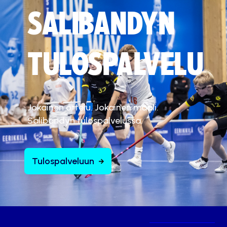
SALIBANDYN
TULOSPALVELU
Jokainen ottelu. Jokainen maali.
Salibandyn tulospalvelussa.
Tulospalveluun