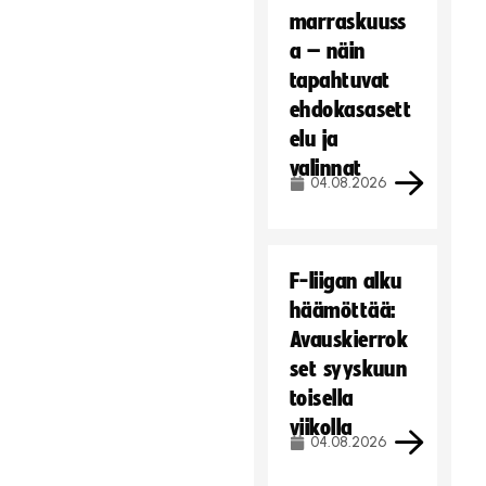
marraskuuss
a – näin
tapahtuvat
ehdokasasett
elu ja
valinnat
04.08.2026
F-liigan alku
häämöttää:
Avauskierrok
set syyskuun
toisella
viikolla
04.08.2026