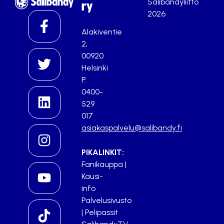
Salibandyliitto
ry
2026
Alakiventie
2,
00920
Helsinki
P.
0400-
529
017
asiakaspalvelu@salibandy.fi
PIKALINKIT:
Fanikauppa
|
Kausi-
info
Palvelusivusto
|
Pelipassit