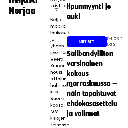
1
lipunmyynti jo
vastaan.
Norjaa
7
auki
Neljä
maalia
laukonut
04.08.2
ja
UUTISET
026
yhden
syöttänyt
Salibandyliiton
Veera
varsinainen
Kauppi
nousi
kokous
ottelun
marraskuussa –
hahmoksi,
kun
näin tapahtuvat
Suomi
ehdokasasettelu
kaatoi
MM-
ja valinnat
kisojen
toisessa