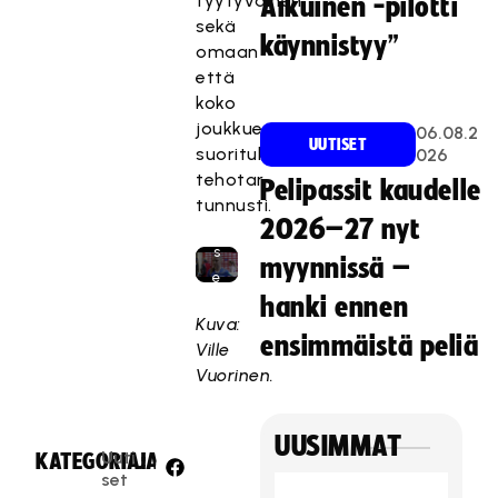
tyytyväinen
Aikuinen -pilotti
st
sekä
käynnistyy”
e
omaan
tt
että
y,
koko
k
joukkueen
06.08.2
UUTISET
o
suoritukseen,
026
s
tehotar
Pelipassit kaudelle
k
tunnusti.
2026–27 nyt
a
s
myynnissä –
e
hanki ennen
v
Kuva:
a
ensimmäistä peliä
Ville
a
Vuorinen.
tii
m
a
UUSIMMAT
Uuti
rk
KATEGORIA:
JAA:
set
ki