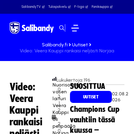
SalibandyTV
Tulospalvelu
F-liiga
Fanikauppa
Salibandy.fi
Uutiset
Video: Veera Kauppi rankaisi neljästi Norjaa
Lukukertoja:
196
Video:
Nuorisoketjun
SUOSITTUA
0
vasen
02.08.2
Veera
3
UUTISET
laituri
026
.1
Veera
Kauppi
Champions Cup
2
Kauppi
.
vauhtiin tässä
oli
rankaisi
2
pelipäällä
kuussa –
0
neljästi
Norjaa