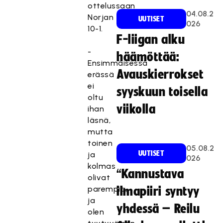
ottelussaan
04.08.2
Norjan
UUTISET
026
10-1.
F-liigan alku
-
häämöttää:
Ensimmäisessä
Avauskierrokset
erässä
ei
syyskuun toisella
T
oltu
viikolla
ä
ihan
m
läsnä,
ä
mutta
si
toinen
05.08.2
s
UUTISET
ja
026
äl
kolmas
“Kannustava
t
olivat
ö
parempia,
ilmapiiri syntyy
o
ja
yhdessä – Reilu
n
olen
e