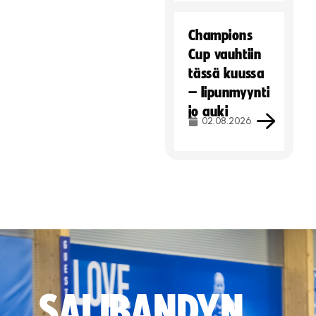
Champions
Cup vauhtiin
tässä kuussa
– lipunmyynti
jo auki
02.08.2026
SALIBANDYN