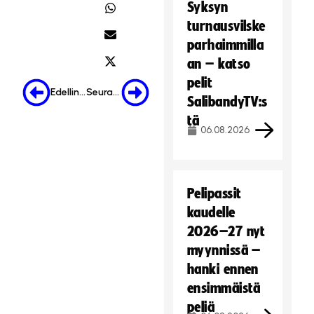
Syksyn
n
oi
turnausvilske
n
parhaimmilla
ti
an – katso
e
pelit
v
Edellinen
Seuraava
SalibandyTV:s
ä
tä
st
06.08.2026
ei
t
ä.
Hyväksy markkinointievästeet
Pelipassit
kaudelle
2026–27 nyt
myynnissä –
hanki ennen
ensimmäistä
peliä