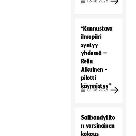
06.08.2026
“Kannustava
ilmapiiri
syntyy
yhdessä –
Reilu
Aikuinen -
pilotti
käynnistyy”
05.08.2026
Salibandyliito
n varsinainen
kokous