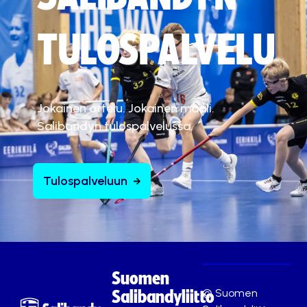
TULOSPALVELU
Jokainen ottelu. Jokainen maali.
Salibandyn tulospalvelussa.
Tulospalveluun
Suomen
© Suomen
Salibandyliitto