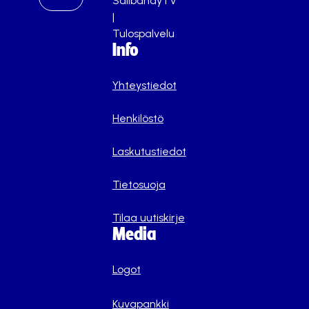
SalibandyTV
|
Tulospalvelu
Info
Yhteystiedot
Henkilöstö
Laskutustiedot
Tietosuoja
Tilaa uutiskirje
Media
Logot
Kuvapankki