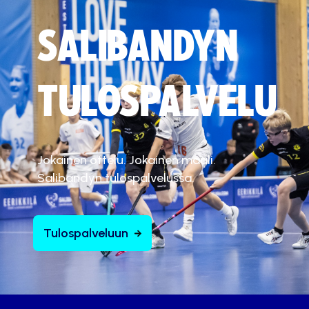
SALIBANDYN
TULOSPALVELU
Jokainen ottelu. Jokainen maali.
Salibandyn tulospalvelussa.
Tulospalveluun