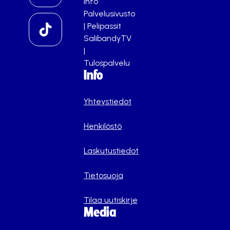
info
Palvelusivusto
|
Pelipassit
SalibandyTV
|
Tulospalvelu
Info
Yhteystiedot
Henkilöstö
Laskutustiedot
Tietosuoja
Tilaa uutiskirje
Media