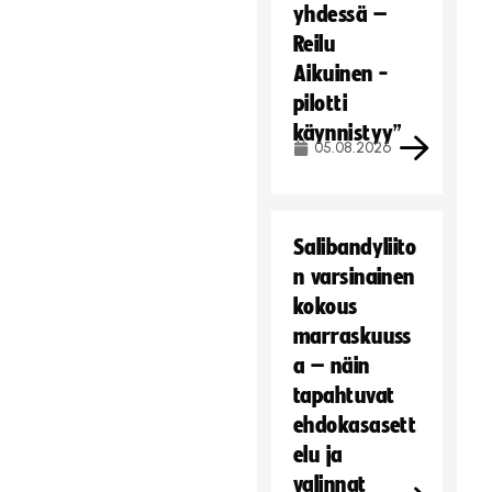
yhdessä –
Reilu
Aikuinen -
pilotti
käynnistyy”
05.08.2026
Salibandyliito
n varsinainen
kokous
marraskuuss
a – näin
tapahtuvat
ehdokasasett
elu ja
valinnat