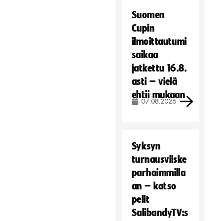
Suomen
Cupin
ilmoittautumi
saikaa
jatkettu 16.8.
asti – vielä
ehtii mukaan
07.08.2026
Syksyn
turnausvilske
parhaimmilla
an – katso
pelit
SalibandyTV:s