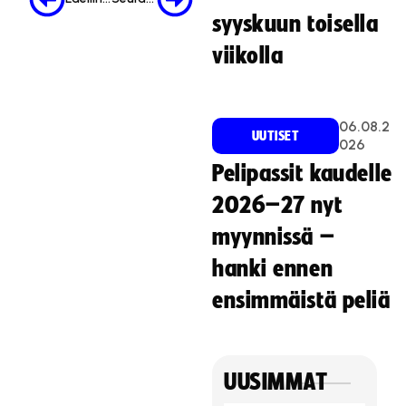
i
syyskuun toisella
n
o
viikolla
i
n
t
06.08.2
i
UUTISET
026
e
Pelipassit kaudelle
v
ä
2026–27 nyt
s
myynnissä –
t
e
hanki ennen
i
ensimmäistä peliä
t
ä
.
Hyväksy markkinointievästeet
UUSIMMAT