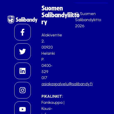
Suomen
© Suomen
Salibandyliitto
Salibandyliitto
ry
2026
Alakiventie
2,
00920
Helsinki
P.
0400-
529
017
asiakaspalvelu@salibandy.fi
PIKALINKIT:
Fanikauppa
|
Kausi-