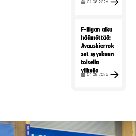
04.08.2026
F-liigan alku
häämöttää:
Avauskierrok
set syyskuun
toisella
viikolla
04.08.2026