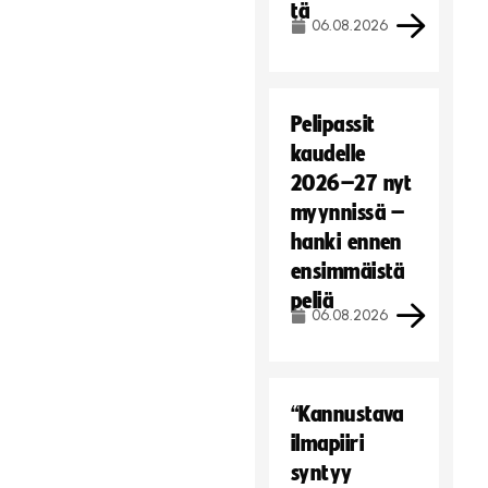
tä
06.08.2026
Pelipassit
kaudelle
2026–27 nyt
myynnissä –
hanki ennen
ensimmäistä
peliä
06.08.2026
“Kannustava
ilmapiiri
syntyy