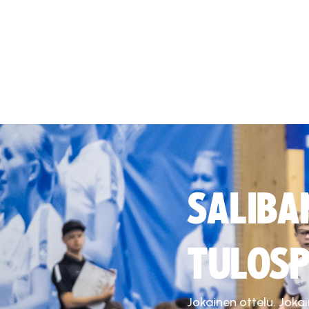
SALIBA
TULOSP
Jokainen ottelu. Joka