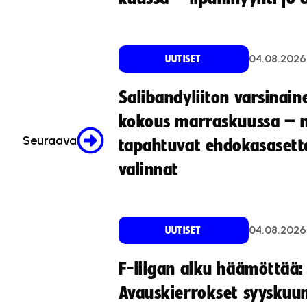
04.08.2026
UUTISET
Salibandyliiton varsinain
kokous marraskuussa – 
Seuraava
tapahtuvat ehdokasasette
valinnat
04.08.2026
UUTISET
F-liigan alku häämöttää:
Avauskierrokset syyskuu