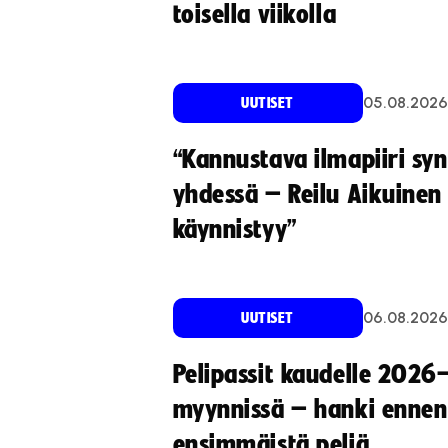
toisella viikolla
05.08.2026
UUTISET
“Kannustava ilmapiiri sy
yhdessä – Reilu Aikuinen 
käynnistyy”
06.08.2026
UUTISET
Pelipassit kaudelle 2026
myynnissä – hanki ennen
ensimmäistä peliä