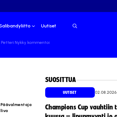
Salibandyliitto
Uutiset
a Petteri Nykky kommentoi
SUOSITTUA
02.08.2026
UUTISET
. Päävalmentaja
Champions Cup vauhtiin 
liva
kuussa – lipunmyynti jo 