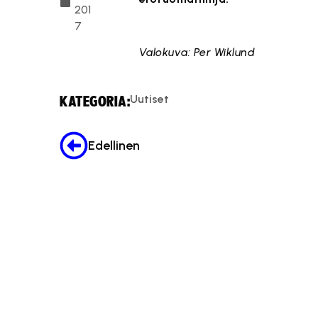
201
7
Tämä 
Valokuva: Per Wiklund
Uutiset
KATEGORIA:
Edellinen