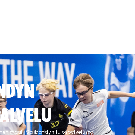
NDYN
ALVELU
inen maali. Salibandyn tulospalvelussa.