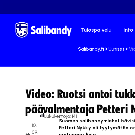
Tulospalvelu
Info
Salibandy.fi
Uutiset
Vi
Video: Ruotsi antoi tuk
päävalmentaja Petteri
Lukukertoja:
141
Suomen salibandymiehet hävisiv
10.
Petteri Nykky oli tyytymätön om
09.
erotuomarilinja.