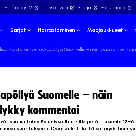
SalibandyTV
Tulospalvelu
F-liiga
Fanikauppa
Sarjat
Harrastaminen
Maajoukkueet
deo: Ruotsi antoi tukkapöllyä Suomelle – näin päävalmentaj
kapöllyä Suomelle – näin
 Nykky kommentoi
ät sunnuntaina Falunissa Ruotsille peräti lukemin 12–6
iensa suoritukseen. Osansa kritiikistä sai myös liian sal