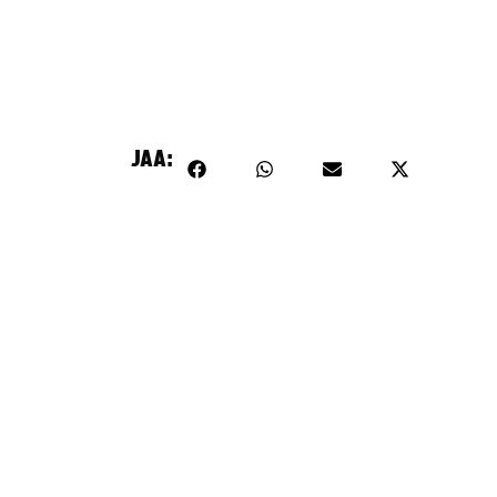
sisältö on estetty, koska se vaatii markkinointievästeitä.
Hyväksy markkinointievästeet
JAA: