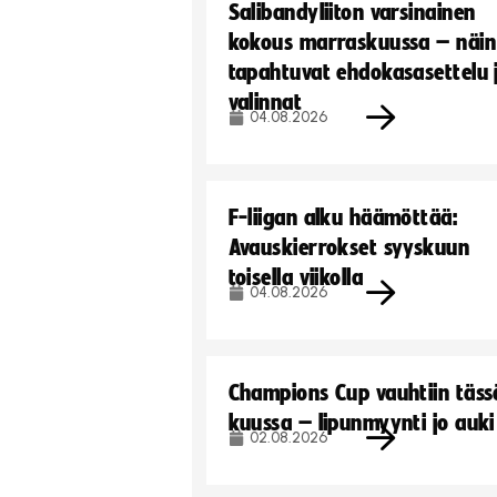
Salibandyliiton varsinainen
kokous marraskuussa – näin
tapahtuvat ehdokasasettelu 
valinnat
04.08.2026
F-liigan alku häämöttää:
Avauskierrokset syyskuun
toisella viikolla
04.08.2026
Champions Cup vauhtiin täss
kuussa – lipunmyynti jo auki
02.08.2026