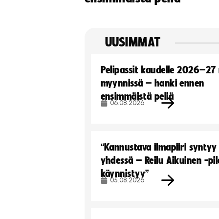
UUSIMMAT
Pelipassit kaudelle 2026–27
myynnissä – hanki ennen
ensimmäistä peliä
06.08.2026
“Kannustava ilmapiiri syntyy
yhdessä – Reilu Aikuinen -pil
käynnistyy”
05.08.2026