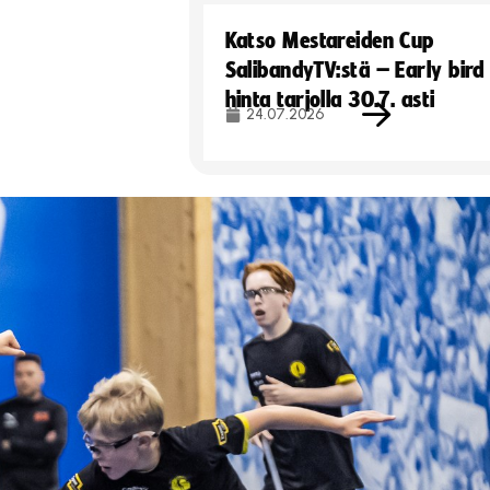
Katso Mestareiden Cup
SalibandyTV:stä – Early bird
hinta tarjolla 30.7. asti
24.07.2026