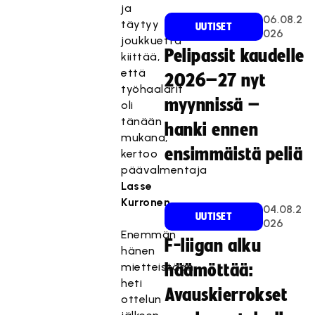
ja
06.08.2
täytyy
UUTISET
026
joukkuetta
Pelipassit kaudelle
kiittää,
että
2026–27 nyt
työhaalarit
myynnissä –
oli
tänään
hanki ennen
mukana,
Tä
ensimmäistä peliä
kertoo
m
päävalmentaja
ä
Lasse
sis
Kurronen.
äl
04.08.2
UUTISET
026
tö
Enemmän
on
F-liigan alku
hänen
es
mietteistään
häämöttää:
te
heti
tt
Avauskierrokset
ottelun
y,