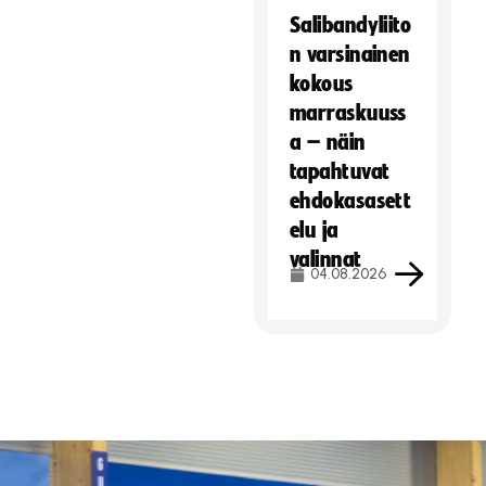
Salibandyliito
n varsinainen
kokous
marraskuuss
a – näin
tapahtuvat
ehdokasasett
elu ja
valinnat
04.08.2026