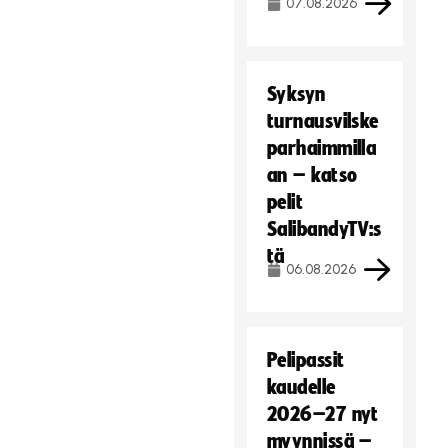
07.08.2026
Syksyn
turnausvilske
parhaimmilla
an – katso
pelit
SalibandyTV:s
tä
06.08.2026
Pelipassit
kaudelle
2026–27 nyt
myynnissä –