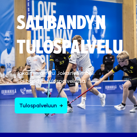
SALIBANDYN
TULOSPALVELU
Jokainen ottelu. Jokainen maali.
Salibandyn tulospalvelussa.
Tulospalveluun