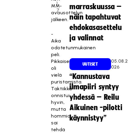
1
marraskuussa –
MM-
7
avausottelun
näin tapahtuvat
jälkeen.
ehdokasasettelu
-
ja valinnat
Aika
odotetunmukainen
peli.
05.08.2
Pikkaisen
UUTISET
026
oli
vielä
“Kannustava
puristamista.
ilmapiiri syntyy
Taktiikka
onnistui
yhdessä – Reilu
hyvin,
Aikuinen -pilotti
mutta
hommia
käynnistyy”
sai
tehdä