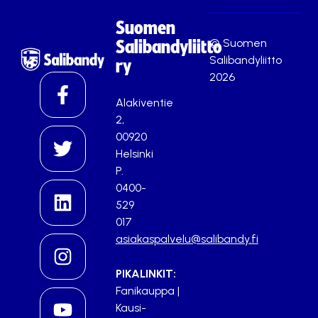
Suomen
© Suomen
Salibandyliitto
Salibandyliitto
ry
2026
Alakiventie
2,
00920
Helsinki
P.
0400-
529
017
asiakaspalvelu@salibandy.fi
PIKALINKIT:
Fanikauppa
|
Kausi-