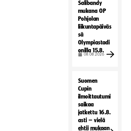
Salibandy
mukana OP
Pohjolan
liikuntapäiväs
sä
Olympiastadi
onilla 15.8.
08.08.2026
Suomen
Cupin
ilmoittautumi
saikaa
jatkettu 16.8.
asti – vielä
ehtii mukaan