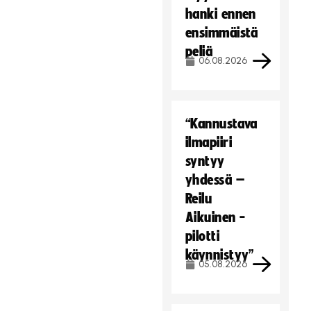
hanki ennen
ensimmäistä
peliä
06.08.2026
“Kannustava
ilmapiiri
syntyy
yhdessä –
Reilu
Aikuinen -
pilotti
käynnistyy”
05.08.2026