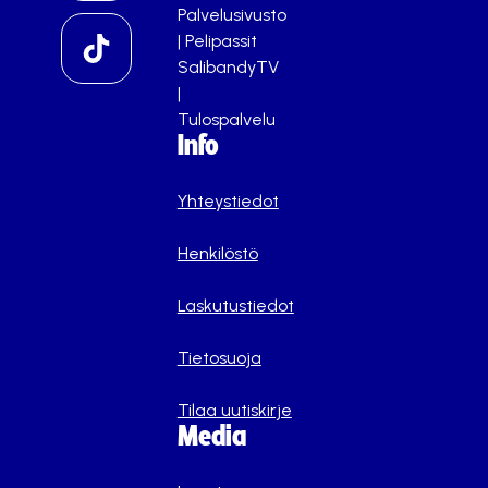
Palvelusivusto
|
Pelipassit
SalibandyTV
|
Tulospalvelu
Info
Yhteystiedot
Henkilöstö
Laskutustiedot
Tietosuoja
Tilaa uutiskirje
Media