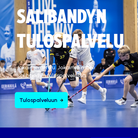
SALIBANDYN
TULOSPALVELU
Jokainen ottelu. Jokainen maali.
Salibandyn tulospalvelussa.
Tulospalveluun