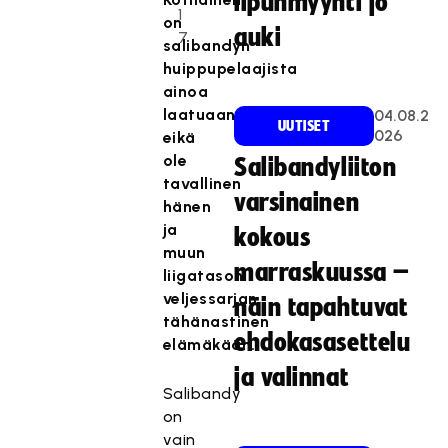
lipunmyynti jo
1
on
auki
7
salibandyn
huippupelaajista
ainoa
laatuaan
04.08.2
UUTISET
026
eikä
ole
Salibandyliiton
tavallinen
varsinainen
hänen
ja
kokous
muun
marraskuussa –
liigatason
veljessarjan
näin tapahtuvat
tähänastinen
ehdokasasettelu
elämäkään.
ja valinnat
Salibandy
on
vain