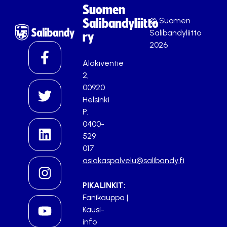
Suomen
© Suomen
Salibandyliitto
Salibandyliitto
ry
2026
Alakiventie
2,
00920
Helsinki
P.
0400-
529
017
asiakaspalvelu@salibandy.fi
PIKALINKIT:
Fanikauppa
|
Kausi-
info