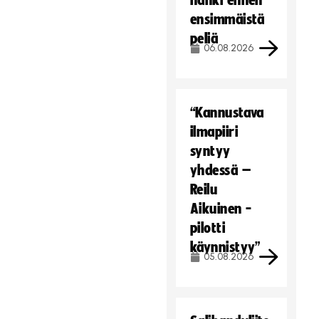
hanki ennen
ensimmäistä
peliä
06.08.2026
“Kannustava
ilmapiiri
syntyy
yhdessä –
Reilu
Aikuinen -
pilotti
käynnistyy”
05.08.2026