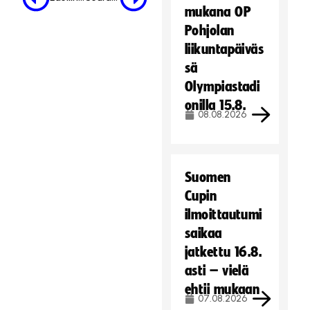
mukana OP
Pohjolan
liikuntapäiväs
sä
Olympiastadi
onilla 15.8.
08.08.2026
Suomen
Cupin
ilmoittautumi
saikaa
jatkettu 16.8.
asti – vielä
ehtii mukaan
07.08.2026