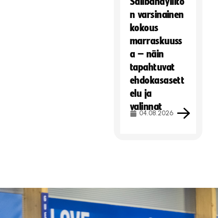
Salibandyliito
n varsinainen
kokous
marraskuuss
a – näin
tapahtuvat
ehdokasasett
elu ja
valinnat
04.08.2026