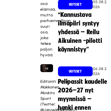
05.08.2
osa
UUTISET
026
elämää,
Tä
“Kannustava
mutta
mä
parhaimmillaan
ilmapiiri syntyy
sisä
suuri
ltö
yhdessä – Reilu
osa,
on
joka
Aikuinen -pilotti
est
tekee
ett
käynnistyy”
paljon
y,
hyvää.
kos
ka
se
06.08.2
UUTISET
026
vaa
tii
Pelipassit kaudelle
Editointi: Janne
mar
Makkonen,
2026–27 nyt
kkin
Moskito
oint
myynnissä –
Sport
ievä
(Twitter:
hanki ennen
stei
@JanneMakkonen1)