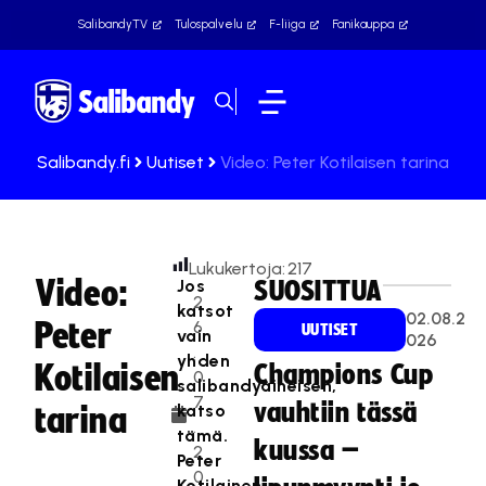
SalibandyTV
Tulospalvelu
F-liiga
Fanikauppa
Salibandy.fi
Uutiset
Video: Peter Kotilaisen tarina
Lukukertoja:
217
Video:
Jos
SUOSITTUA
2
katsot
02.08.2
Peter
6
UUTISET
vain
026
.
yhden
Kotilaisen
Champions Cup
0
salibandyaiheisen,
7
vauhtiin tässä
katso
tarina
.
tämä.
kuussa –
2
Peter
0
Kotilainen