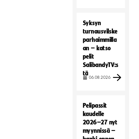
Syksyn
turnausvilske
parhaimmilla
an – katso
pelit
SalibandyTV:s
tä
06.08.2026
Pelipassit
kaudelle
2026–27 nyt
myynnissä –