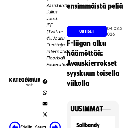
tä.
ensimmäistä peliä
Assistentti:
Julius
Hyväksy markkinointievästeet
Jousi,
IFF
04.08.2
(Twitter:
UUTISET
026
@JJousi)
F-liigan alku
Tuottaja:
International
häämöttää:
Floorball
Avauskierrokset
Federation
syyskuun toisella
Uuti
KATEGORIA:
JAA:
viikolla
set
UUSIMMAT
Salibandy
Edellinen
Seuraava