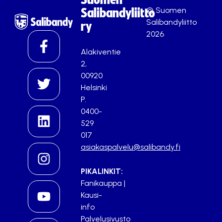
© Suomen
Salibandyliitto
Salibandyliitto
ry
2026
Alakiventie
2,
00920
Helsinki
P.
0400-
529
017
asiakaspalvelu@salibandy.fi
PIKALINKIT:
Fanikauppa
|
Kausi-
info
Palvelusivusto