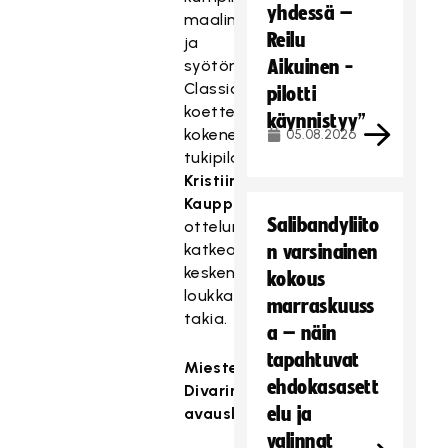
yhdessä –
maalin
Reilu
ja
syötön.
Aikuinen -
Classicia
pilotti
koetteli
käynnistyy”
kokeneen
05.08.2026
tukipilarin
Kristiina
Kauppilan
Salibandyliito
ottelun
katkeaminen
n varsinainen
kesken
kokous
loukkaantumisen
marraskuuss
takia.
a – näin
tapahtuvat
Miesten
ehdokasasett
Divarin
elu ja
avauskierros:
valinnat