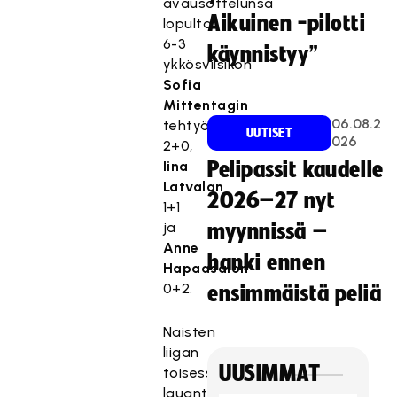
avausottelunsa
Aikuinen -pilotti
lopulta
6-3
käynnistyy”
ykkösviisikon
Sofia
Mittentagin
06.08.2
tehtyä
UUTISET
026
2+0,
Iina
Pelipassit kaudelle
Latvalan
2026–27 nyt
1+1
ja
myynnissä –
Anne
hanki ennen
Hapaasalon
0+2.
ensimmäistä peliä
Naisten
liigan
UUSIMMAT
toisessa
lauantain