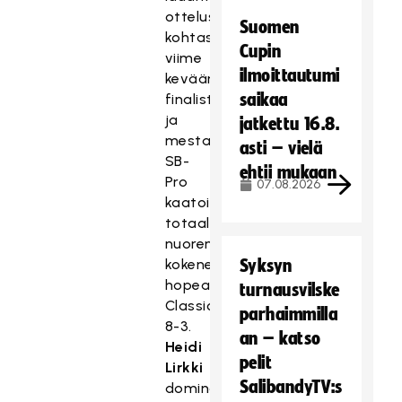
ottelussa
Suomen
kohtasivat
Cupin
viime
ilmoittautumi
kevään
saikaa
finalistit,
ja
jatkettu 16.8.
mestari
asti – vielä
SB-
ehtii mukaan
Pro
07.08.2026
kaatoi
totaalisen
nuorennusleikkauksen
kokeneen
Syksyn
hopea-
turnausvilske
Classicin
parhaimmilla
8-3.
an – katso
Heidi
pelit
Lirkki
SalibandyTV:s
dominoi