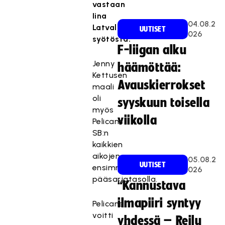
vastaan
Iina
04.08.2
Latvalan
UUTISET
026
syötöstä.
F-liigan alku
Jenny
häämöttää:
Kettusen
Avauskierrokset
maali
oli
syyskuun toisella
myös
viikolla
Pelicans
SB:n
kaikkien
aikojen
05.08.2
UUTISET
ensimmäinen
026
pääsarjatasolla.
“Kannustava
ilmapiiri syntyy
Pelicans
voitti
yhdessä – Reilu