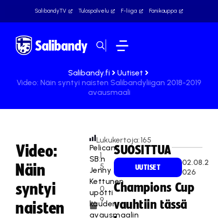
SalibandyTV
Tulospalvelu
F-liiga
Fanikauppa
Salibandy.fi
Uutiset
Video: Näin syntyi naisten Salibandyliigan 2018-2019
avausmaali
Lukukertoja:
165
Video:
Pelicans
SUOSITTUA
1
SB:n
02.08.2
Näin
5
UUTISET
Jenny
026
.
Kettunen
syntyi
Champions Cup
0
upotti
9
vauhtiin tässä
kauden
naisten
.
avausmaalin