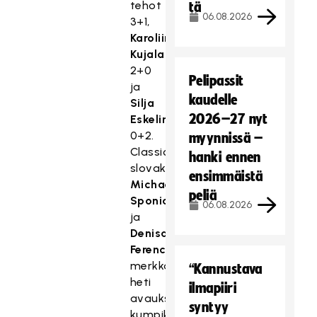
tehot
tä
06.08.2026
3+1,
Karoliina
Kujala
2+0
Pelipassit
ja
kaudelle
Silja
2026–27 nyt
Eskelinen
0+2.
myynnissä –
Classicin
hanki ennen
slovakkivahvistuksista
ensimmäistä
Michaela
peliä
Sponiarova
06.08.2026
ja
Denisa
Ferencikova
merkkauttivat
“Kannustava
heti
ilmapiiri
avauksessaan
syntyy
kumpikin