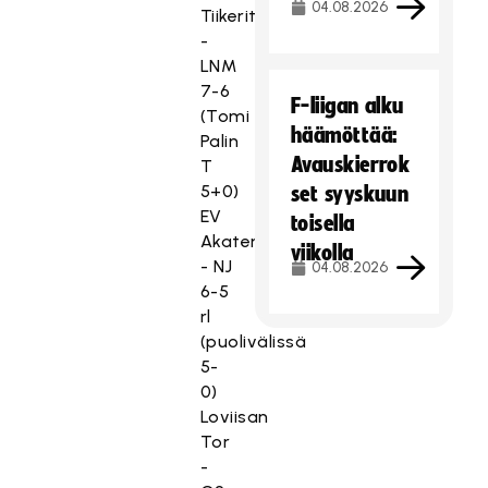
04.08.2026
Tiikerit
-
LNM
7-6
F-liigan alku
(Tomi
häämöttää:
Palin
Avauskierrok
T
5+0)
set syyskuun
EV
toisella
Akatemia
viikolla
- NJ
04.08.2026
6-5
T
rl
ä
(puolivälissä
m
5-
ä
0)
s
Loviisan
i
Tor
s
-
ä