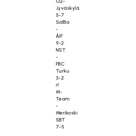
O2-
l
Jyväskylä
t
5-7
ö
SalBa
o
-
n
ÅIF
e
9-2
s
NST
t
-
e
FBC
t
Turku
t
3-2
y
rl
,
M-
k
Team
o
-
s
Merikoski
k
SBT
a
7-5
s