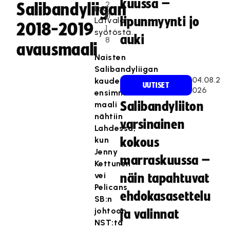
kuussa –
2
Salibandyliigan
Iina
0
lipunmyynti jo
Latvalan
2018-2019
1
syötöstä.
auki
8
avausmaali
Naisten
Salibandyliigan
04.08.2
kauden
UUTISET
026
ensimmäinen
maali
Salibandyliiton
nähtiin
varsinainen
Lahdessa,
kun
kokous
Jenny
marraskuussa –
Kettunen
vei
näin tapahtuvat
Pelicans
ehdokasasettelu
SB:n
johtoon
ja valinnat
NST:tä