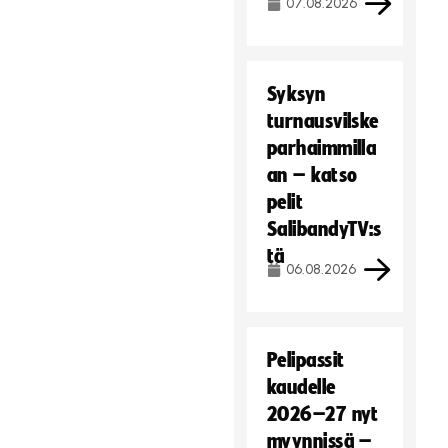
07.08.2026
Syksyn
turnausvilske
parhaimmilla
an – katso
pelit
SalibandyTV:s
tä
06.08.2026
Pelipassit
kaudelle
2026–27 nyt
myynnissä –