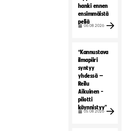
hanki ennen
ensimmäistä
peliä
06.08.2026
“Kannustava
ilmapiiri
syntyy
yhdessä –
Reilu
Aikuinen -
pilotti
käynnistyy”
05.08.2026