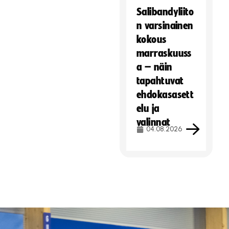
Salibandyliito
n varsinainen
kokous
marraskuuss
a – näin
tapahtuvat
ehdokasasett
elu ja
valinnat
04.08.2026