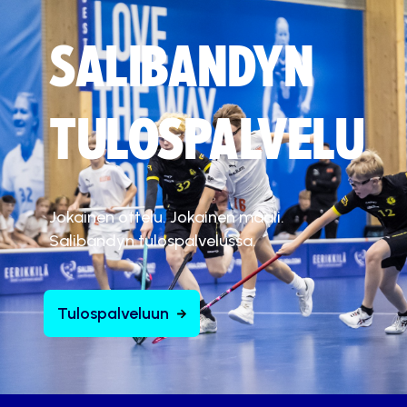
SALIBANDYN
TULOSPALVELU
Jokainen ottelu. Jokainen maali.
Salibandyn tulospalvelussa.
Tulospalveluun