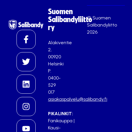
Suomen
© Suomen
Salibandyliitto
Salibandyliitto
ry
2026
Alakiventie
2,
00920
Helsinki
P.
0400-
529
017
asiakaspalvelu@salibandy.fi
PIKALINKIT:
Fanikauppa
|
Kausi-