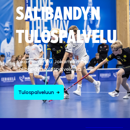
SALIBANDYN
TULOSPALVELU
Jokainen ottelu. Jokainen maali.
Salibandyn tulospalvelussa.
Tulospalveluun