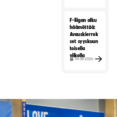
F-liigan alku
häämöttää:
Avauskierrok
set syyskuun
toisella
viikolla
04.08.2026