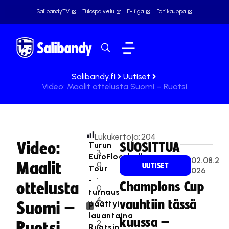
SalibandyTV
Tulospalvelu
F-liiga
Fanikauppa
Salibandy.fi
Uutiset
Video: Maalit ottelusta Suomi – Ruotsi
Lukukertoja:
204
Video:
Turun
SUOSITTUA
3
EuroFloorball
02.08.2
Maalit
0
UUTISET
Tour
026
.
-
ottelusta
Champions Cup
0
turnaus
4
vauhtiin tässä
päättyi
Suomi –
T
.
lauantaina
ä
kuussa –
2
Ruotsi
Ruotsin