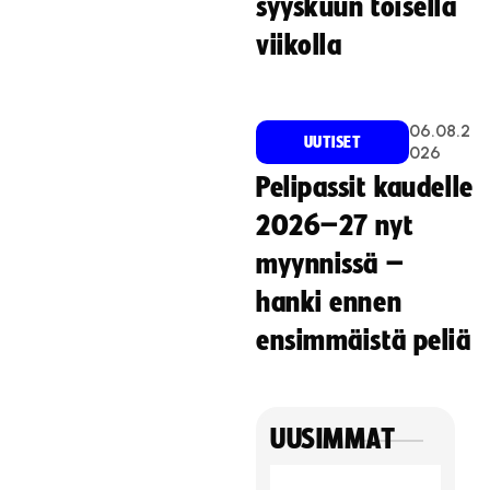
syyskuun toisella
viikolla
06.08.2
UUTISET
026
Pelipassit kaudelle
2026–27 nyt
myynnissä –
hanki ennen
ensimmäistä peliä
UUSIMMAT