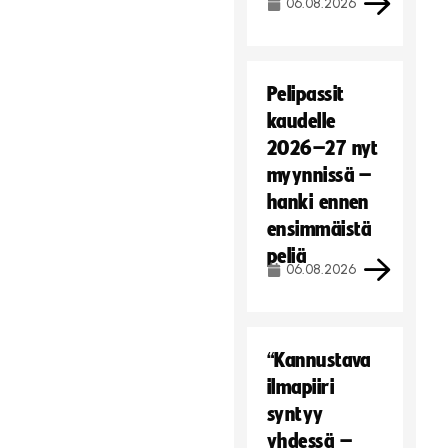
06.08.2026
Pelipassit
kaudelle
2026–27 nyt
myynnissä –
hanki ennen
ensimmäistä
peliä
06.08.2026
“Kannustava
ilmapiiri
syntyy
yhdessä –