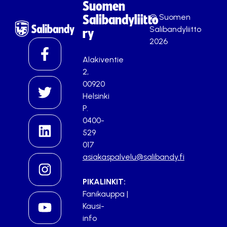
Suomen
© Suomen
Salibandyliitto
Salibandyliitto
ry
2026
Alakiventie
2,
00920
Helsinki
P.
0400-
529
017
asiakaspalvelu@salibandy.fi
PIKALINKIT:
Fanikauppa
|
Kausi-
info