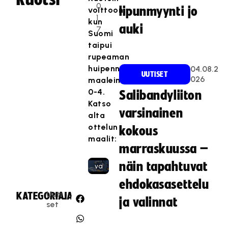
m
0
lipunmyynti jo
voittoon,
ä
1
kun
sis
auki
7
Suomi
äl
taipui
tö
rupeaman
on
huipennuksessa
04.08.2
es
UUTISET
026
maalein
te
0-4.
Salibandyliiton
tt
Katso
y,
varsinainen
alta
ko
ottelun
kokous
sk
maalit:
a
marraskuussa –
se
näin tapahtuvat
va
at
ehdokasasettelu
ii
Uuti
KATEGORIA:
JAA:
ja valinnat
m
set
ar
kk