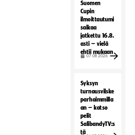
Suomen
Cupin
ilmoittautumi
saikaa
jatkettu 16.8.
asti – vielä
ehtii mukaan
07.08.2026
Syksyn
turnausvilske
parhaimmilla
an – katso
pelit
SalibandyTV:s
tä