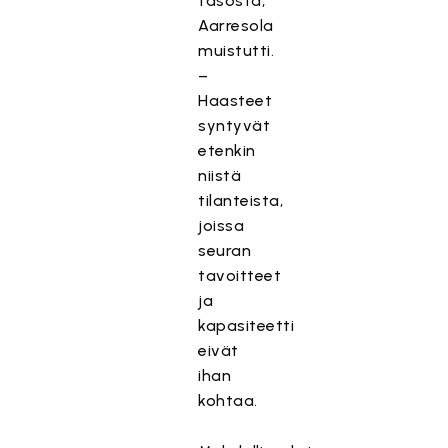
tasosta,
Aarresola
muistutti.
–
Haasteet
syntyvät
etenkin
niistä
tilanteista,
joissa
seuran
tavoitteet
ja
kapasiteetti
eivät
ihan
kohtaa.