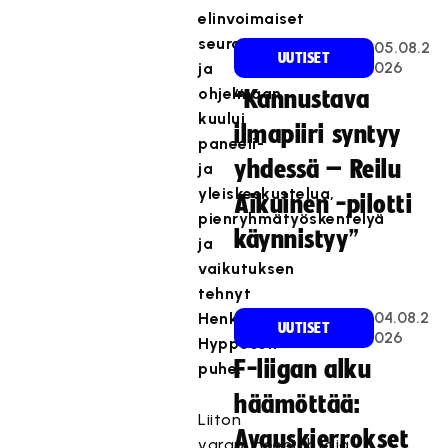
elinvoimaiset
seurat,
05.08.2
UUTISET
026
ja
ohjelmaan
“Kannustava
kuului
ilmapiiri syntyy
paneeli-
yhdessä – Reilu
ja
yleiskeskustelua,
Aikuinen -pilotti
pienryhmätyöskentelyä
käynnistyy”
ja
vaikutuksen
tehnyt
04.08.2
Henkka
UUTISET
026
Hyppösen
F-liigan alku
puhe.
häämöttää:
Liiton
Avauskierrokset
varapuheenjohtaja