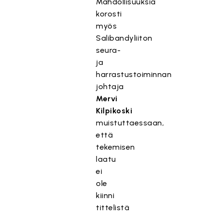
Mahdollisuuksia
korosti
myös
Salibandyliiton
seura-
ja
harrastustoiminnan
johtaja
Mervi
Kilpikoski
muistuttaessaan,
että
tekemisen
laatu
ei
ole
kiinni
tittelistä