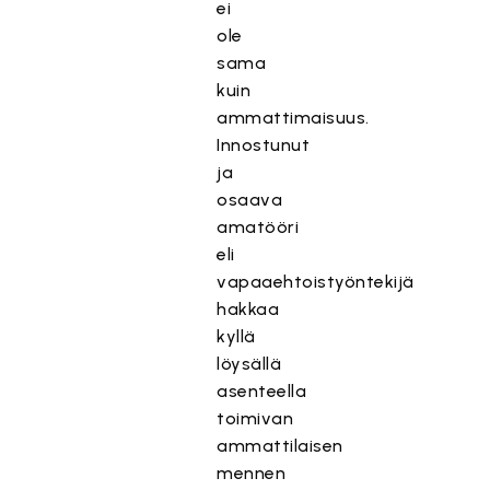
ei
ole
sama
kuin
ammattimaisuus.
Innostunut
ja
osaava
amatööri
eli
vapaaehtoistyöntekijä
hakkaa
kyllä
löysällä
asenteella
toimivan
ammattilaisen
mennen