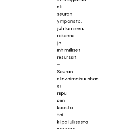
eli
seuran
ympäristö,
johtaminen,
rakenne
ja
inhimilliset
resurssit.
–
Seuran
elinvoimaisuushan
ei
riipu
sen
koosta
tai
kilpailullisesta