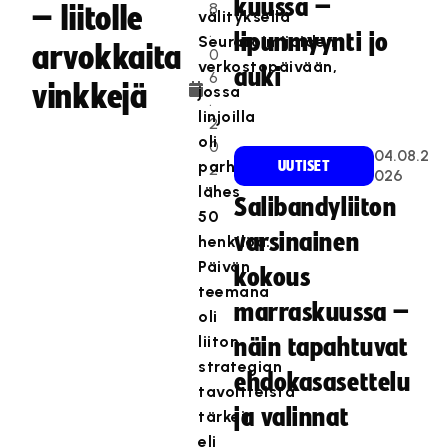
kuussa –
8
– liitolle
välityksellä
.
lipunmyynti jo
Seuratoimijoiden
arvokkaita
0
verkostopäivään,
auki
6
vinkkejä
jossa
.
linjoilla
2
oli
0
04.08.2
parhaimmillaan
UUTISET
2
026
lähes
1
Salibandyliiton
50
varsinainen
henkilöä.
Päivän
kokous
teemana
marraskuussa –
oli
liiton
näin tapahtuvat
strategian
ehdokasasettelu
tavoitteista
ja valinnat
tärkein
eli