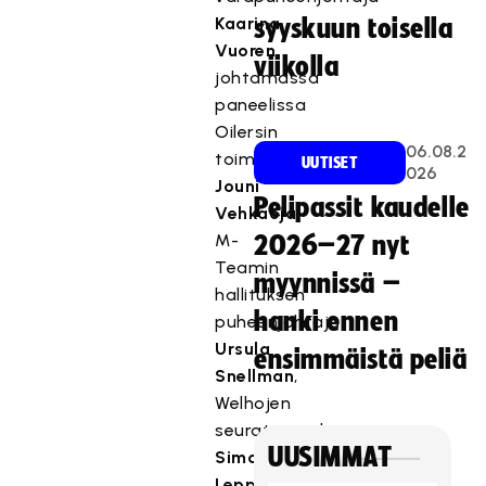
Kaarina
syyskuun toisella
Vuoren
viikolla
johtamassa
paneelissa
Oilersin
06.08.2
toiminnanjohtaja
UUTISET
026
Jouni
Pelipassit kaudelle
Vehkaoja
,
M-
2026–27 nyt
Teamin
myynnissä –
hallituksen
hanki ennen
puheenjohtaja
Ursula
ensimmäistä peliä
Snellman
,
Welhojen
seuratyöntekijä
UUSIMMAT
Simo
Leppänen