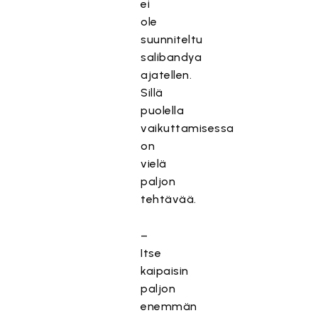
ei
ole
suunniteltu
salibandya
ajatellen.
Sillä
puolella
vaikuttamisessa
on
vielä
paljon
tehtävää.
–
Itse
kaipaisin
paljon
enemmän