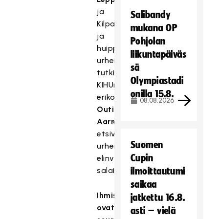
ja
Salibandy
Kilpa-
mukana OP
ja
Pohjolan
huippu-
liikuntapäiväs
urheilun
sä
tutkimuskeskus
Olympiastadi
KIHUn
onilla 15.8.
erikoistutkija
08.08.2026
Outi
Aarresola
etsivät
Suomen
urheiluseuran
Cupin
elinvoiman
salaisuutta.
ilmoittautumi
saikaa
Ihmiset
jatkettu 16.8.
ovat
asti – vielä