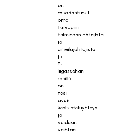
on
muodostunut
oma
turvapiiri
toiminnanjohtajista
ja
urheilujohtajista,
ja
F-
liigassahan
meillä
on
tosi
avoin
keskusteluyhteys
ja
voidaan
vaihtaa