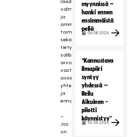
laadukas
myynnissä –
valmennus
hanki ennen
ja
ensimmäistä
ammattimainen
peliä
toiminta
06.08.2026
sekä
tietysti
salibandyn
“Kannustava
arvot:
ilmapiiri
vastuullisuus,
syntyy
avoimuus,
yhdessä –
yhteisöllisyys
ja
Reilu
ennakkoluulottomuus.
Aikuinen -
pilotti
–
käynnistyy”
05.08.2026
Jos
on