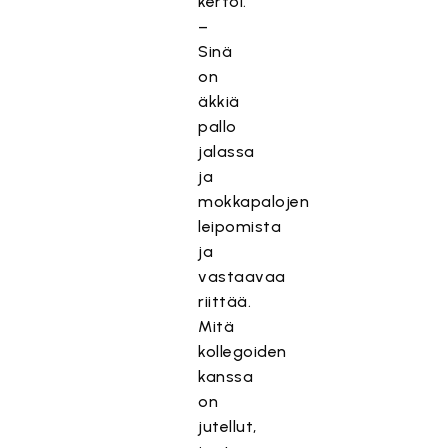
kertoi.
–
Sinä
on
äkkiä
pallo
jalassa
ja
mokkapalojen
leipomista
ja
vastaavaa
riittää.
Mitä
kollegoiden
kanssa
on
jutellut,