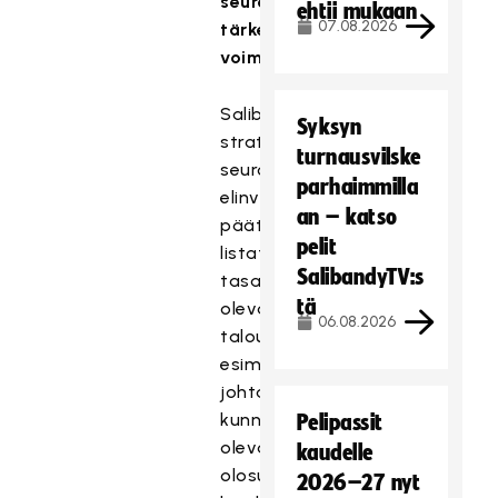
seurojen
ehtii mukaan
07.08.2026
tärkein
voimavara
Salibandyliiton
Syksyn
strategiassa
turnausvilske
seurojen
parhaimmilla
elinvoimaisuuden
an – katso
päätekijöiksi
pelit
listataan
SalibandyTV:s
tasapainossa
tä
oleva
06.08.2026
talous,
esimerkillinen
johtaminen,
kunnossa
Pelipassit
olevat
kaudelle
olosuhteet,
2026–27 nyt