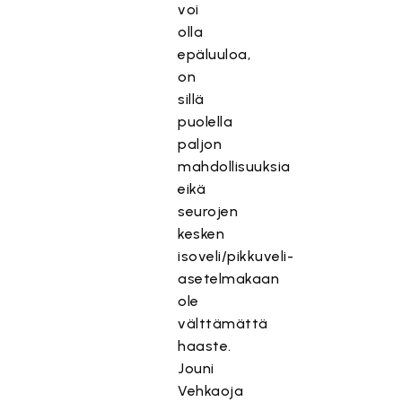
voi
olla
epäluuloa,
on
sillä
puolella
paljon
mahdollisuuksia
eikä
seurojen
kesken
isoveli/pikkuveli-
asetelmakaan
ole
välttämättä
haaste.
Jouni
Vehkaoja