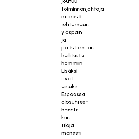
joutuu
toiminnanjohtaja
monesti
johtamaan
ylöspäin
ja
patistamaan
hallitusta
hommiin.
Lisäksi
ovat
ainakin
Espoossa
olosuhteet
haaste,
kun
tiloja
monesti