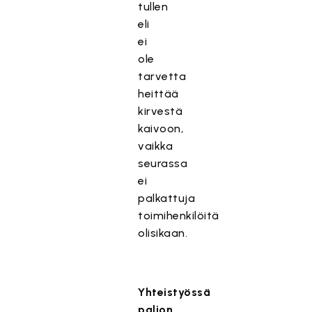
tullen
eli
ei
ole
tarvetta
heittää
kirvestä
kaivoon,
vaikka
seurassa
ei
palkattuja
toimihenkilöitä
olisikaan.
Yhteistyössä
paljon