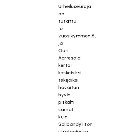
Urheiluseuroja
on
tutkittu
jo
vuosikymmeniä,
ja
Outi
Aarresola
kertoi
keskeisiksi
tekijöiksi
havaitun
hyvin
pitkälti
samat
kuin
Salibandyliiton
strategiassa