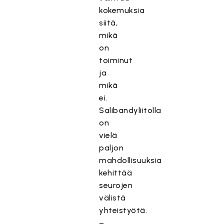
kokemuksia
siitä,
mikä
on
toiminut
ja
mikä
ei.
Salibandyliitolla
on
vielä
paljon
mahdollisuuksia
kehittää
seurojen
välistä
yhteistyötä.
–