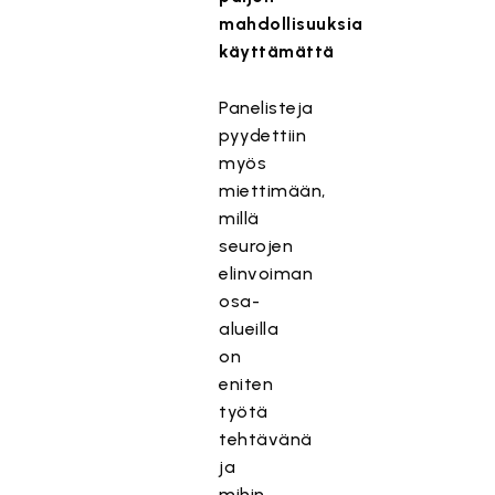
mahdollisuuksia
käyttämättä
Panelisteja
pyydettiin
myös
miettimään,
millä
seurojen
elinvoiman
osa-
alueilla
on
eniten
työtä
tehtävänä
ja
mihin