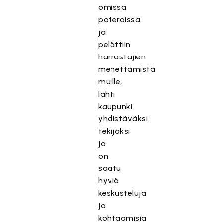
omissa
poteroissa
ja
pelättiin
harrastajien
menettämistä
muille,
lähti
kaupunki
yhdistäväksi
tekijäksi
ja
on
saatu
hyviä
keskusteluja
ja
kohtaamisia