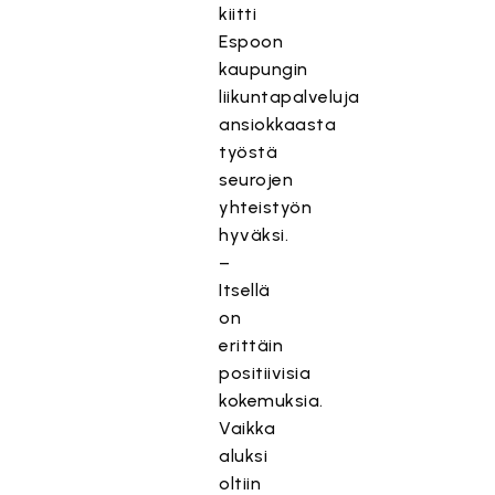
kiitti
Espoon
kaupungin
liikuntapalveluja
ansiokkaasta
työstä
seurojen
yhteistyön
hyväksi.
–
Itsellä
on
erittäin
positiivisia
kokemuksia.
Vaikka
aluksi
oltiin