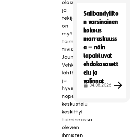
olosuhteet
ja
Salibandyliito
tekijät,
n varsinainen
on
kokous
myös
marraskuuss
toimintaa,
a – näin
tiivisti
tapahtuvat
Jouni
ehdokasasett
Vehkaoja
elu ja
lähtökohdan,
ja
valinnat
04.08.2026
hyvin
nopeasti
keskustelu
keskittyi
toiminnassa
olevien
ihmisten