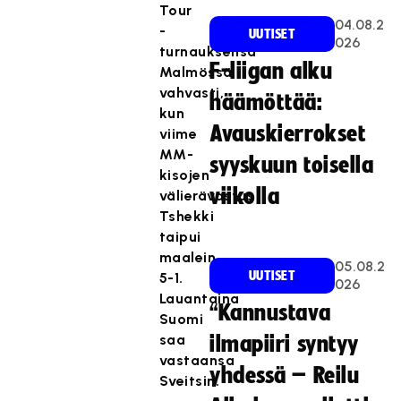
Tour
04.08.2
-
UUTISET
026
turnauksensa
F-liigan alku
Malmössä
vahvasti,
häämöttää:
kun
Avauskierrokset
viime
MM-
syyskuun toisella
kisojen
viikolla
välierävastus
Tshekki
taipui
maalein
05.08.2
UUTISET
5-1.
026
Lauantaina
“Kannustava
Suomi
saa
ilmapiiri syntyy
vastaansa
yhdessä – Reilu
Sveitsin.