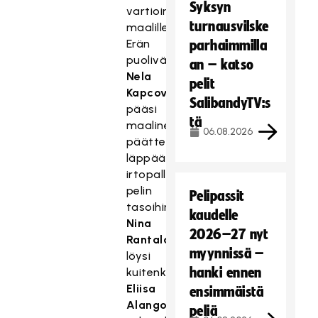
Syksyn
vartioimalle
turnausvilske
maalille.
Erän
parhaimmilla
puolivälissä
an – katso
Nela
pelit
Kapcova
SalibandyTV:s
pääsi
tä
maalineduspainin
06.08.2026
päätteeksi
läppäämään
irtopallosta
pelin
Pelipassit
tasoihin.
kaudelle
Nina
2026–27 nyt
Rantala
myynnissä –
löysi
hanki ennen
kuitenkin
Eliisa
ensimmäistä
Alangon
peliä