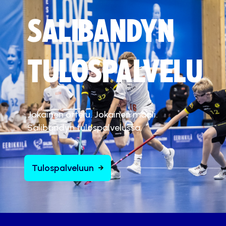
SALIBANDYN
TULOSPALVELU
Jokainen ottelu. Jokainen maali.
Salibandyn tulospalvelussa.
Tulospalveluun