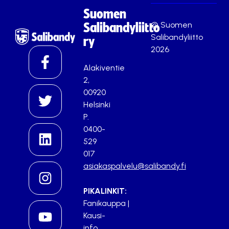
Suomen
© Suomen
Salibandyliitto
Salibandyliitto
ry
2026
Alakiventie
2,
00920
Helsinki
P.
0400-
529
017
asiakaspalvelu@salibandy.fi
PIKALINKIT:
Fanikauppa
|
Kausi-
info