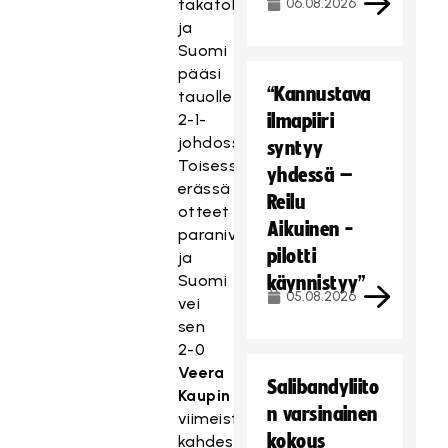
takatolpalta,
06.08.2026
ja
Suomi
pääsi
“Kannustava
tauolle
2-1-
ilmapiiri
johdossa.
syntyy
Toisessa
yhdessä –
erässä
Reilu
otteet
Aikuinen -
paranivat,
pilotti
ja
Suomi
käynnistyy”
05.08.2026
vei
sen
2-0
Veera
Salibandyliito
Kaupin
n varsinainen
viimeisteltyä
kokous
kahdesti