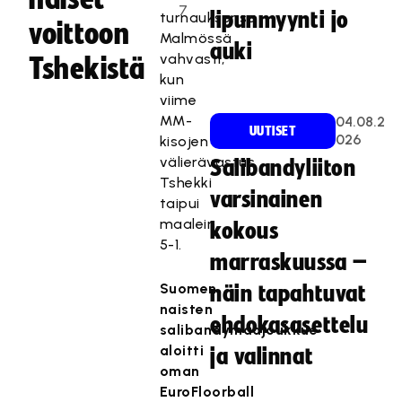
7
lipunmyynti jo
turnauksensa
voittoon
Malmössä
auki
vahvasti,
Tshekistä
kun
viime
MM-
04.08.2
UUTISET
026
kisojen
välierävastus
Salibandyliiton
Tshekki
varsinainen
taipui
maalein
kokous
5-1.
marraskuussa –
Suomen
näin tapahtuvat
naisten
ehdokasasettelu
salibandymaajoukkue
aloitti
ja valinnat
oman
EuroFloorball