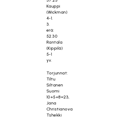
37.25
Kauppi
(Wickman)
4-1.
3.
erä:
52.30
Rantala
(Kippilä)
5-1
yv.
Torjunnat:
Tiltu
Siltanen
Suomi
10+5+8=23,
Jana
Christianova
Tshekki