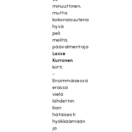
minuuttinen,
mutta
kokonaisuutena
hyvä
peli
meiltä,
päävalmentaja
Lasse
Kurronen
kiitti.
-
Ensimmäisessä
erässä
vielä
lähdettiin
liian
hätäisesti
hyökkäämään
ja