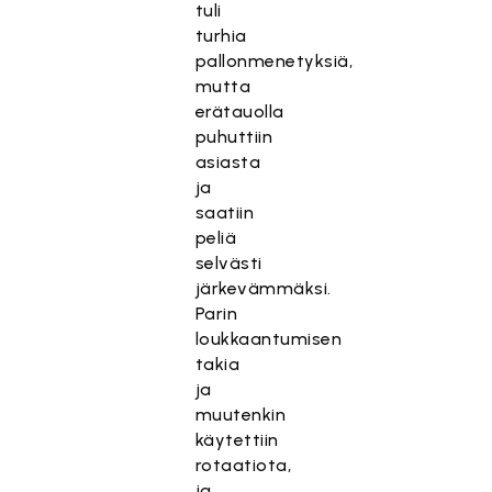
tuli
turhia
pallonmenetyksiä,
mutta
erätauolla
puhuttiin
asiasta
ja
saatiin
peliä
selvästi
järkevämmäksi.
Parin
loukkaantumisen
takia
ja
muutenkin
käytettiin
rotaatiota,
ja