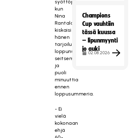
syöttöpisteensä,
kun
Champions
Nina
Rantala
Cup vauhtiin
kiskaisi
tässä kuussa
hänen
– lipunmyynti
tarjoilustaan
jo auki
loppunumerot
02.08.2026
seitsemän
ja
puoli
minuuttia
ennen
loppusummeria.
- Ei
vielä
kokonaan
ehjä
60-