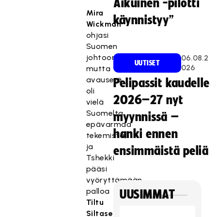
Aikuinen -pilotti
Mira
käynnistyy”
Wickman
ohjasi
Suomen
johtoon,
06.08.2
UUTISET
026
mutta
avauserä
Pelipassit kaudelle
oli
2026–27 nyt
vielä
Suomelta
myynnissä –
epävarmaa
hanki ennen
tekemistä,
ja
ensimmäistä peliä
Tshekki
pääsi
vyöryttämään
palloa
UUSIMMAT
Tiltu
Siltasen