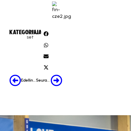
Uuti
KATEGORIA:
JAA:
set
Edellinen
Seuraava