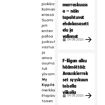
poikkisyötöistä.
marraskuuss
Kolmannessa
a – näin
erässä
tapahtuvat
Suomi
ehdokasasett
piti
elu ja
eniten
valinnat
palloa
04.08.2026
juoksuttaen
vastustajaa,
ja
ainoa
F-liigan alku
osuma
häämöttää:
tuli
Avauskierrok
ylivoimalla.
My
set syyskuun
Kippilä
toisella
merkkautti
viikolla
iltapäivän
04.08.2026
toisen