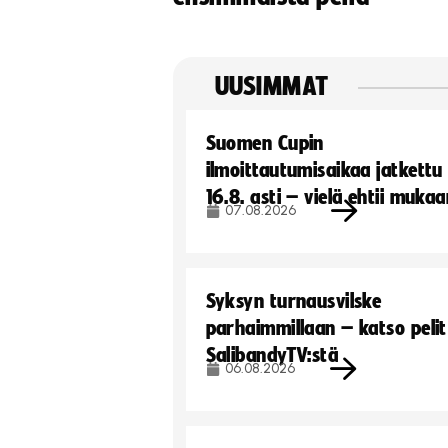
UUSIMMAT
Suomen Cupin
ilmoittautumisaikaa jatkettu
16.8. asti – vielä ehtii muka
07.08.2026
Syksyn turnausvilske
parhaimmillaan – katso pelit
SalibandyTV:stä
06.08.2026