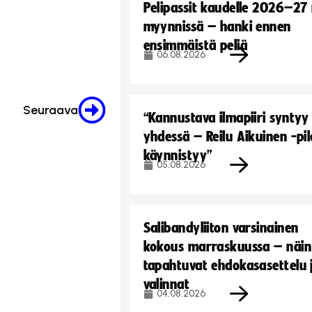
Pelipassit kaudelle 2026–27
myynnissä – hanki ennen
ensimmäistä peliä
06.08.2026
Seuraava
“Kannustava ilmapiiri syntyy
yhdessä – Reilu Aikuinen -pil
käynnistyy”
05.08.2026
Salibandyliiton varsinainen
kokous marraskuussa – näin
tapahtuvat ehdokasasettelu 
valinnat
04.08.2026