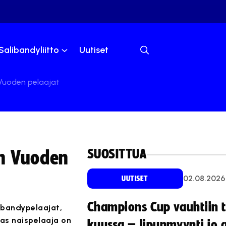
Salibandyliitto
Uutiset
 Vuoden pelaajat
SUOSITTUA
:n Vuoden
02.08.2026
UUTISET
Champions Cup vauhtiin 
libandypelaajat,
ras naispelaaja on
kuussa – lipunmyynti jo 