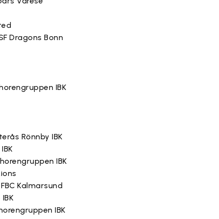
Boars Varese
ted
 SSF Dragons Bonn
horengruppen IBK
terås Rönnby IBK
 IBK
Thorengruppen IBK
Lions
/ FBC Kalmarsund
 IBK
horengruppen IBK