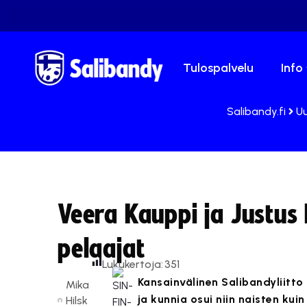
Tulospalvelu
Info
Salibandy.fi
Uu
Veera Kauppi ja Justus
pelaajat
Lukukertoja:
351
Kansainvälinen Salibandyliitto 
Mika
ja kunnia osui niin naisten ku
Hilsk