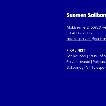
Suomen Saliband
Alakiventie 2, 00920 He
P. 0400-529 017
asiakaspalvelu@saliban
PIKALINKIT:
Fanikauppa
|
Kausi-info
Palvelusivusto
|
Pelipass
SalibandyTV
|
Tulospal