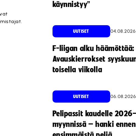
käynnistyy”
ivat
mistajat.
04.08.2026
UUTISET
F-liigan alku häämöttää:
Avauskierrokset syyskuu
toisella viikolla
06.08.2026
UUTISET
Pelipassit kaudelle 2026
myynnissä – hanki ennen
ensimmäistä peliä