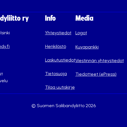
yliitto ry
Info
Media
lsinki
Yhteystiedot
Logot
dy.fi
Henkilöstö
Kuvapankki
Laskutustiedot
Viestinnän yhteystiedot
Tietosuoja
it
Tiedotteet (ePressi)
velu
Tilaa uutiskirje
© Suomen Salibandyliitto 2026