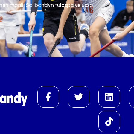
inen maali. Salibandyn tulospalvelussa.