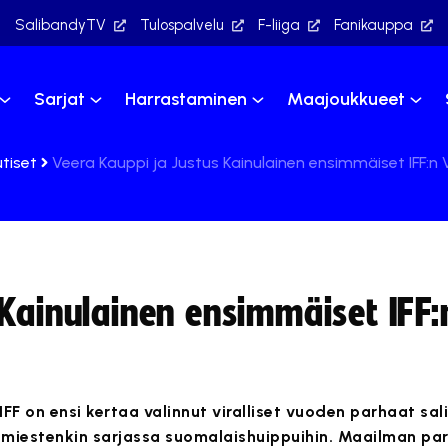
SalibandyTV
Tulospalvelu
F-liiga
Fanikauppa
Sarjat
Harrastaminen
Maajoukkueet
tiset
Veera Kauppi ja Justus Kainulainen ensimmäiset IFF:n
 Kainulainen ensimmäiset IFF
IFF on ensi kertaa valinnut viralliset vuoden parhaat sa
in miestenkin sarjassa suomalaishuippuihin. Maailman pa