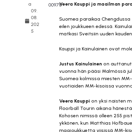
a
Veera Kauppi ja maailman para
09.
08.
Suomea paraikaa Chengdussa T
202
eilen joukkueen edessä. Kainu
5
matkasi Sveitsiin uuden kauden
Kauppi ja Kainulainen ovat mo
Justus Kainulainen
on auttanut 
vuonna hän pääsi Malmössä ju
Suomea kolmissa miesten MM-kis
vuotiaiden MM-kisoissa vuonna 
Veera Kauppi
on yksi naisten m
Floorball Tourin aikana hänestä
Kohosen nimissä olleen 255 pi
ykkönen, kun Matthias Hofbauer
maajoukkuetta viisissä MM-kisoi