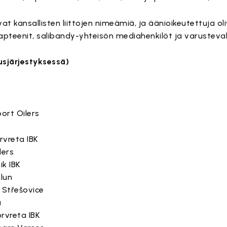
t kansallisten liittojen nimeämiä, ja äänioikeutettuja ol
pteenit, salibandy-yhteisön mediahenkilöt ja varusteval
sjärjestyksessä)
port Oilers
rvreta IBK
lers
ik IBK
alun
 Střešovice
a
orvreta IBK