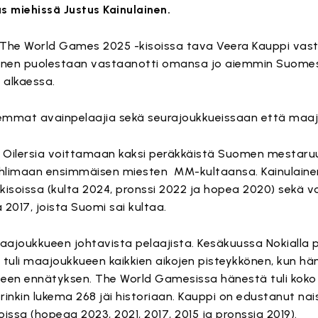
s miehissä Justus Kainulainen.
he World Games 2025 -kisoissa tava Veera Kauppi vast
lainen puolestaan vastaanotti omansa jo aiemmin Suome
 alkaessa.
lemmat avainpelaajia sekä seurajoukkueissaan että maa
Oilersia voittamaan kaksi peräkkäistä Suomen mestaruu
hlimaan ensimmäisen miesten MM-kultaansa. Kainulaine
oissa (kulta 2024, pronssi 2022 ja hopea 2020) sekä voi
2017, joista Suomi sai kultaa.
aajoukkueen johtavista pelaajista. Kesäkuussa Nokialla 
 tuli maajoukkueen kaikkien aikojen pisteykkönen, kun hän 
steen ennätyksen. The World Gamesissa hänestä tuli kok
inkin lukema 268 jäi historiaan. Kauppi on edustanut nai
ssa (hopeaa 2023, 2021, 2017, 2015 ja pronssia 2019).