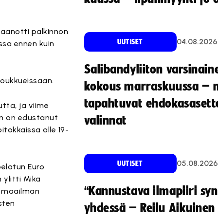
aanotti palkinnon
04.08.2026
UUTISET
ssa ennen kuin
Salibandyliiton varsinain
joukkueissaan.
kokous marraskuussa – 
tapahtuvat ehdokasasette
tta, ja viime
n on edustanut
valinnat
tokkaissa alle 19-
05.08.2026
UUTISET
pelatun Euro
ylitti Mika
“Kannustava ilmapiiri sy
o maailman
sten
yhdessä – Reilu Aikuinen 