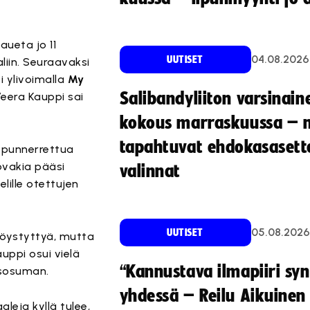
aueta jo 11
04.08.2026
UUTISET
iin. Seuraavaksi
 ylivoimalla
My
Salibandyliiton varsinain
Veera Kauppi sai
kokous marraskuussa – 
tapahtuvat ehdokasasette
punnerrettua
ovakia pääsi
valinnat
lille otettujen
05.08.2026
UUTISET
öystyttyä, mutta
uppi osui vielä
“Kannustava ilmapiiri sy
ausosuman.
yhdessä – Reilu Aikuinen 
leja kyllä tulee,