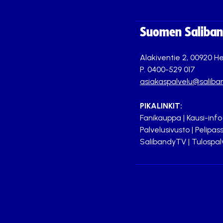
Suomen Saliband
Alakiventie 2, 00920 He
P. 0400-529 017
asiakaspalvelu@saliban
PIKALINKIT:
Fanikauppa
|
Kausi-info
Palvelusivusto
|
Pelipass
SalibandyTV
|
Tulospal