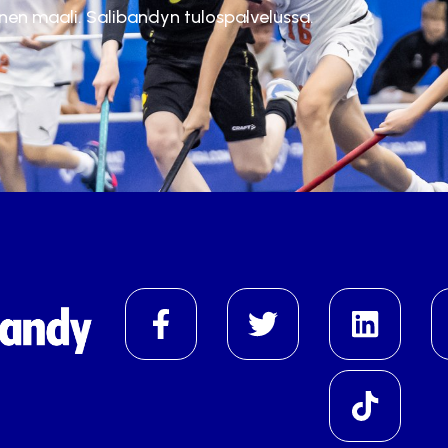
inen maali. Salibandyn tulospalvelussa.