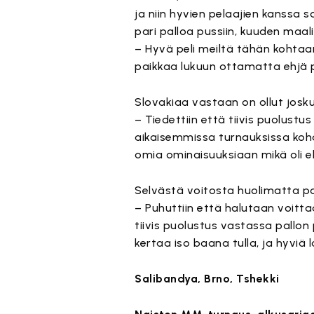
ja niin hyvien pelaajien kanssa s
pari palloa pussiin, kuuden maalin
– Hyvä peli meiltä tähän kohta
paikkaa lukuun ottamatta ehjä p
Slovakiaa vastaan on ollut joskus
– Tiedettiin että tiivis puolustu
aikaisemmissa turnauksissa ko
omia ominaisuuksiaan mikä oli
Selvästä voitosta huolimatta pa
– Puhuttiin että halutaan voitt
tiivis puolustus vastassa pallon
kertaa iso baana tulla, ja hyviä 
Salibandya, Brno, Tshekki