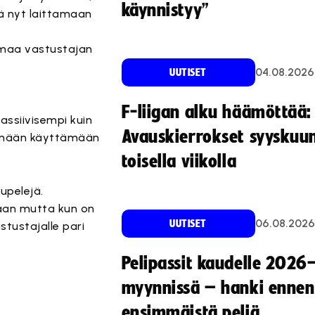
käynnistyy”
stä nyt laittamaan
amaa vastustajan
04.08.2026
UUTISET
F-liigan alku häämöttää:
passiivisempi kuin
Avauskierrokset syyskuu
tänään käyttämään
toisella viikolla
upelejä.
taan mutta kun on
06.08.2026
UUTISET
stustajalle pari
Pelipassit kaudelle 2026
myynnissä – hanki ennen
ensimmäistä peliä