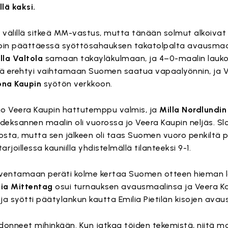
lä kaksi.
e välillä sitkeä MM-vastus, mutta tänään solmut alkoivat 
aupin päättäessä syöttösahauksen takatolpalta avausmaal
lla Valtola
samaan takayläkulmaan, ja 4–0-maalin laukoi
ielä erehtyi vaihtamaan Suomen saatua vapaalyönnin, ja 
na Kaupin
syötön verkkoon.
 jo Veera Kaupin hattutemppu valmis, ja
Milla Nordlundin
ksannen maalin oli vuorossa jo Veera Kaupin neljäs. Sl
kosta, mutta sen jälkeen oli taas Suomen vuoro penkiltä pe
arjoillessa kauniilla yhdistelmällä tilanteeksi 9-1.
aventamaan peräti kolme kertaa Suomen otteen hieman l
ia Mittentag
osui turnauksen avausmaalinsa ja Veera Ka
a ja syötti päätylankun kautta Emilia Pietilän kisojen av
adonneet mihinkään. Kun jatkaa töiden tekemistä, niitä maa