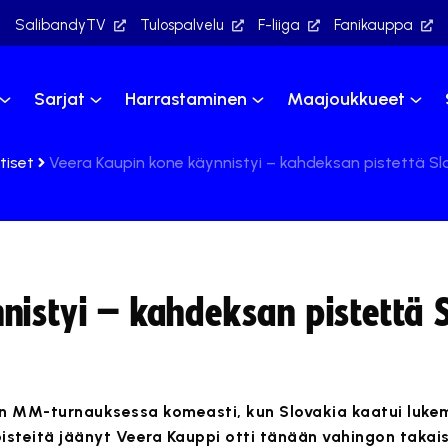
SalibandyTV
Tulospalvelu
F-liiga
Fanikauppa
Sarjat
Harrastaminen
Maajoukkueet
tiset
Veera Kaupin kone käynnistyi – kahdeksan pistettä S
nistyi – kahdeksan pistettä 
en MM-turnauksessa komeasti, kun Slovakia kaatui lukemi
pisteitä jäänyt Veera Kauppi otti tänään vahingon takai