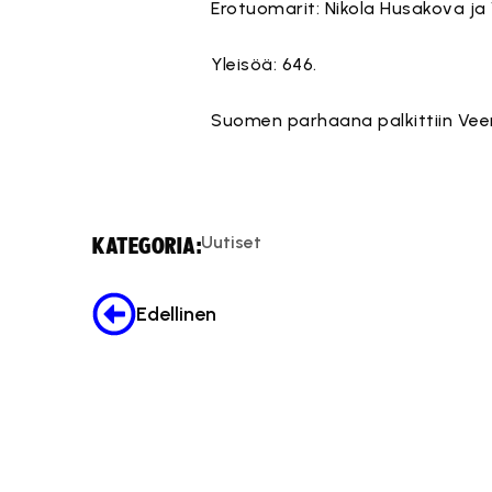
Erotuomarit: Nikola Husakova ja 
Yleisöä: 646.
Suomen parhaana palkittiin Vee
Uutiset
KATEGORIA:
Edellinen