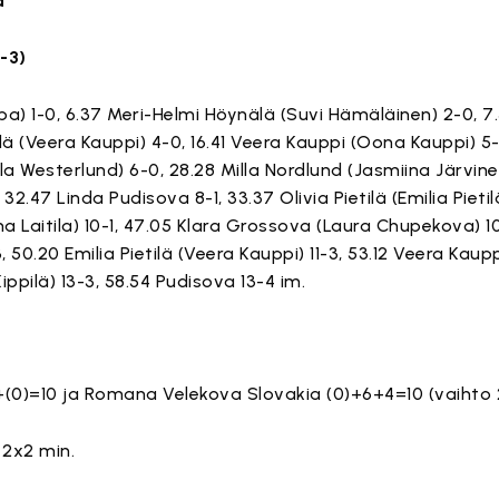
a
-3)
ispa) 1-0, 6.37 Meri-Helmi Höynälä (Suvi Hämäläinen) 2-0, 7.
lä (Veera Kauppi) 4-0, 16.41 Veera Kauppi (Oona Kauppi) 5-
la Westerlund) 6-0, 28.28 Milla Nordlund (Jasmiina Järvine
.47 Linda Pudisova 8-1, 33.37 Olivia Pietilä (Emilia Pietilä
ma Laitila) 10-1, 47.05 Klara Grossova (Laura Chupekova) 1
50.20 Emilia Pietilä (Veera Kauppi) 11-3, 53.12 Veera Kau
ippilä) 13-3, 58.54 Pudisova 13-4 im.
)+(0)=10 ja Romana Velekova Slovakia (0)+6+4=10 (vaihto 
 2x2 min.