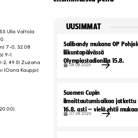
UUSIMMAT
55 Ulla Valtola
0.
Salibandy mukana OP Pohjol
n) 7-0, 32.08
liikuntapäivässä
) 9-1.
Olympiastadionilla 15.8.
0-2, 49.51 Zuzana
08.08.2026
ppi (Oona Kauppi)
Suomen Cupin
ilmoittautumisaikaa jatkettu
20.00).
16.8. asti – vielä ehtii muka
07.08.2026