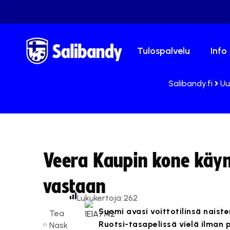
Tulospalvelu
Info
Salibandy.fi
Uu
Veera Kaupin kone käyn
vastaan
Lukukertoja:
262
Suomi avasi voittotilinsä naist
Tea
Ruotsi-tasapelissä vielä ilman 
Nask