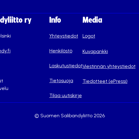
yliitto ry
Info
Media
lsinki
Yhteystiedot
Logot
dy.fi
Henkilöstö
Kuvapankki
Laskutustiedot
Viestinnän yhteystiedot
Tietosuoja
it
Tiedotteet (ePressi)
velu
Tilaa uutiskirje
© Suomen Salibandyliitto 2026