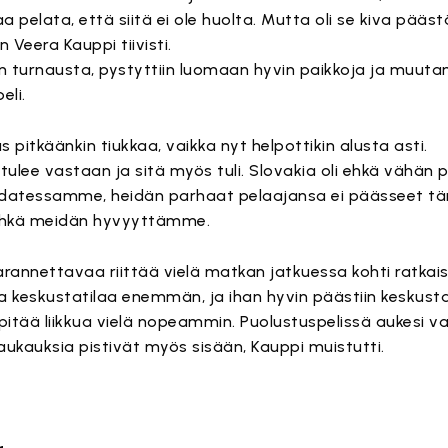
aa pelata, että siitä ei ole huolta. Mutta oli se kiva pää
 Veera Kauppi tiivisti.
an turnausta, pystyttiin luomaan hyvin paikkoja ja muut
eli.
 pitkäänkin tiukkaa, vaikka nyt helpottikin alusta asti.
s tulee vastaan ja sitä myös tuli. Slovakia oli ehkä vähän 
hdatessamme, heidän parhaat pelaajansa ei päässeet 
 ehkä meidän hyvyyttämme.
rannettavaa riittää vielä matkan jatkuessa kohti ratkais
aa keskustatilaa enemmän, ja ihan hyvin päästiin keskus
 pitää liikkua vielä nopeammin. Puolustuspelissä aukesi va
laukauksia pistivät myös sisään, Kauppi muistutti.