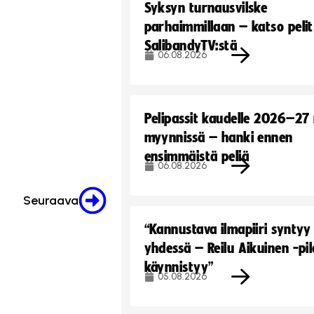
Syksyn turnausvilske
parhaimmillaan – katso pelit
SalibandyTV:stä
06.08.2026
Pelipassit kaudelle 2026–27
myynnissä – hanki ennen
ensimmäistä peliä
06.08.2026
Seuraava
“Kannustava ilmapiiri syntyy
yhdessä – Reilu Aikuinen -pil
käynnistyy”
05.08.2026