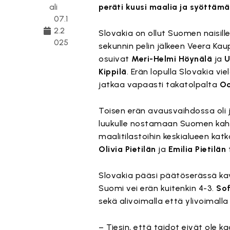
ali
peräti kuusi maalia ja syöttämäl
07.1
2.2
Slovakia on ollut Suomen naisill
025
sekunnin pelin jälkeen Veera K
osuivat
Meri-Helmi Höynälä
ja
U
Kippilä
. Erän lopulla Slovakia v
jatkaa vapaasti takatolpalta
Oo
Toisen erän avausvaihdossa oli
luukulle nostamaan Suomen kahde
maalitilastoihin keskialueen kat
Olivia Pietilän
ja
Emilia Pietilän
t
Slovakia pääsi päätöserässä k
Suomi vei erän kuitenkin 4-3.
Sof
sekä alivoimalla että ylivoimall
– Tiesin, että taidot eivät ole k