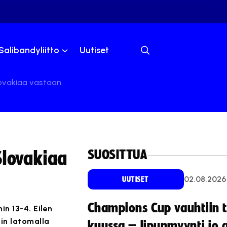
Salibandyliitto
Uutiset
lovakiaa vastaan
SUOSITTUA
Slovakiaa
02.08.2026
UUTISET
Champions Cup vauhtiin 
n 13-4. Eilen
sin latomalla
kuussa – lipunmyynti jo 