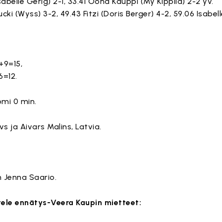
sabelle Gerig) 2-1, 33.41 Oona Kauppi (My Kippilä) 2-2 yv.
ki (Wyss) 3-2, 49.43 Fitzi (Doris Berger) 4-2, 59.06 Isabell
+9=15,
=12.
omi 0 min.
s ja Aivars Malins, Latvia.
 Jenna Saario.
tele ennätys-Veera Kaupin mietteet:
 sisältö on estetty, koska se vaatii markkinointievästeitä.
 sisältö on estetty, koska se vaatii markkinointievästeitä.