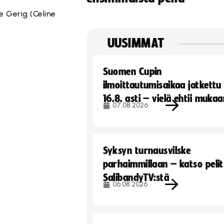
e Gerig (Celine
UUSIMMAT
Suomen Cupin
ilmoittautumisaikaa jatkettu
16.8. asti – vielä ehtii muka
07.08.2026
Syksyn turnausvilske
parhaimmillaan – katso pelit
SalibandyTV:stä
06.08.2026