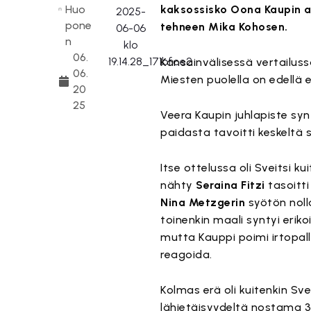
Huo
kaksossisko Oona Kaupin ava
pone
tehneen Mika Kohosen.
n
06.
Kansainvälisessä vertailuss
06.
Miesten puolella on edellä
20
25
Veera Kaupin juhlapiste syn
paidasta tavoitti keskeltä 
Itse ottelussa oli Sveitsi k
nähty
Seraina Fitzi
tasoitti
Nina Metzgerin
syötön nol
toinenkin maali syntyi eriko
mutta Kauppi poimi irtopall
reagoida.
Kolmas erä oli kuitenkin Sve
lähietäisyydeltä nostama 3