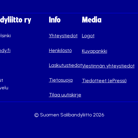
yliitto ry
Info
Media
lsinki
Yhteystiedot
Logot
dy.fi
Henkilöstö
Kuvapankki
Laskutustiedot
Viestinnän yhteystiedot
Tietosuoja
it
Tiedotteet (ePressi)
velu
Tilaa uutiskirje
© Suomen Salibandyliitto 2026