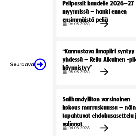
Pelipassit kaudelle 2026–27
myynnissä – hanki ennen
ensimmäistä peliä
06.08.2026
“Kannustava ilmapiiri syntyy
yhdessä – Reilu Aikuinen -pil
Seuraava
käynnistyy”
05.08.2026
Salibandyliiton varsinainen
kokous marraskuussa – näin
tapahtuvat ehdokasasettelu 
valinnat
04.08.2026