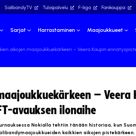
SalibandyTV
Tulospalvelu
F-liiga
Fanikauppa
Sarjat
Harrastaminen
Maajoukkueet
kkien aikojen maajoukkuekärkeen – Veera Kaupin ennätyspis
 maajoukkuekärkeen – Veera 
FT-avauksen ilonaihe
urnauksessa Nokialla tehtiin tänään historiaa, kun Suo
 salibandymaajoukkueiden kaikkien aikojen pistekärkeen.