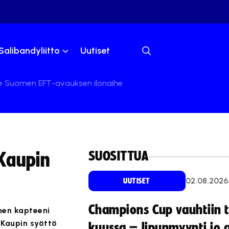
Salibandyliitto
Uutiset
te Suomen EFT-avauksen ilonaihe
SUOSITTUA
Kaupin
02.08.2026
UUTISET
Champions Cup vauhtiin 
men kapteeni
 Kaupin syöttö
kuussa – lipunmyynti jo 