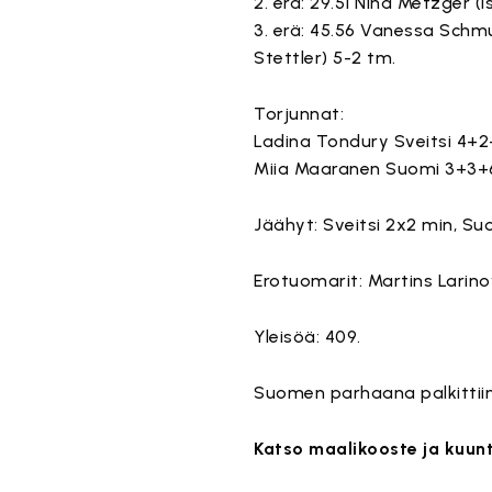
2. erä: 29.51 Nina Metzger (I
3. erä: 45.56 Vanessa Schmuc
Stettler) 5-2 tm.
Torjunnat:
Ladina Tondury Sveitsi 4+2
Miia Maaranen Suomi 3+3+6
Jäähyt: Sveitsi 2x2 min, Su
Erotuomarit: Martins Larinov
Yleisöä: 409.
Suomen parhaana palkittiin
Katso maalikooste ja kuun
Tämä
Tämä