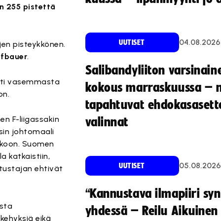
en 255 pistettä
04.08.2026
UUTISET
jen pisteykkönen.
ofbauer
.
Salibandyliiton varsinain
yönti vasemmasta
kokous marraskuussa – 
on.
tapahtuvat ehdokasasette
en F-liigassakin
valinnat
tsin johtomaali
kkoon. Suomen
a katkaistiin,
05.08.2026
UUTISET
stustajan ehtivät
“Kannustava ilmapiiri sy
osta
yhdessä – Reilu Aikuinen 
kehyksiä eikä