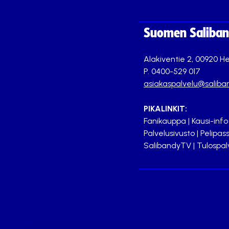
Suomen Saliband
Alakiventie 2, 00920 He
P. 0400-529 017
asiakaspalvelu@saliban
PIKALINKIT:
Fanikauppa
|
Kausi-info
Palvelusivusto
|
Pelipass
SalibandyTV
|
Tulospal