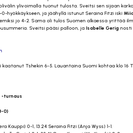
ivälin ylivoimalla tuonut tulosta. Sveitsi sen sijaan karka
-hyökkäykseen, ja jäähyllä istunut Seraina Fitzi iski
Mii
emiksi jo 4-2. Sama oli tulos Suomen alkaessa yrittää il
usummeria. Sveitsi pääsi palloon, ja
Isabelle Gerig
nosti
n
li kaatanut Tshekin 6-5. Lauantaina Suomi kohtaa klo 16 T
r -turnaus
3-0)
ra Kauppi) 0-1, 13.24 Seraina Fitzi (Anja Wyss) 1-1.