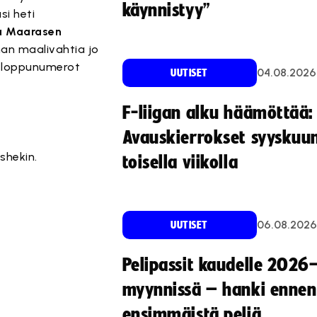
käynnistyy”
si heti
a Maarasen
man maalivahtia jo
 loppunumerot
04.08.2026
UUTISET
F-liigan alku häämöttää:
Avauskierrokset syyskuu
shekin.
toisella viikolla
06.08.2026
UUTISET
Pelipassit kaudelle 2026
myynnissä – hanki ennen
ensimmäistä peliä