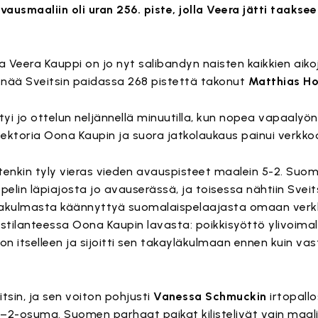
usmaaliin oli uran 256. piste, jolla Veera jätti taakse
a Veera Kauppi on jo nyt salibandyn naisten kaikkien aiko
 enää Sveitsin paidassa 268 pistettä takonut
Matthias H
tyi jo ottelun neljännellä minuutilla, kun nopea vapaal
sektoria Oona Kaupin ja suora jatkolaukaus painui verkko
uitenkin tyly vieras vieden avauspisteet maalein 5-2. Suom
 pelin läpiajosta jo avauserässä, ja toisessa nähtiin Svei
lakulmasta käännyttyä suomalaispelaajasta omaan ver
istilanteessa Oona Kaupin lavasta: poikkisyöttö ylivoimall
on itselleen ja sijoitti sen takayläkulmaan ennen kuin va
itsin, ja sen voiton pohjusti
Vanessa Schmuckin
irtopall
–2-osuma. Suomen parhaat paikat kilistelivät vain maali