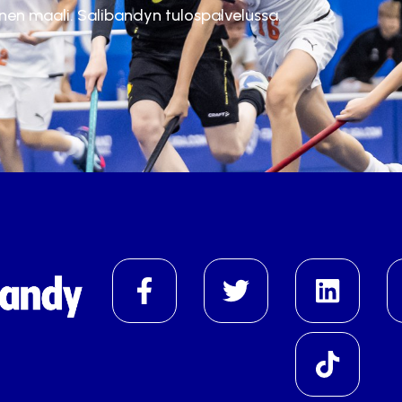
inen maali. Salibandyn tulospalvelussa.