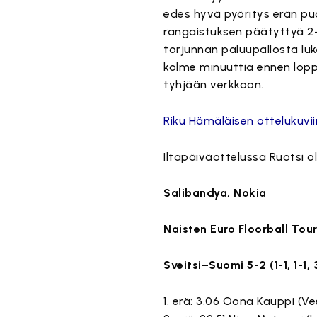
edes hyvä pyöritys erän puol
rangaistuksen päätyttyä 2–0
torjunnan paluupallosta luk
kolme minuuttia ennen lopp
tyhjään verkkoon.
Riku Hämäläisen ottelukuvii
Iltapäiväottelussa Ruotsi o
Salibandya, Nokia
Naisten Euro Floorball Tou
Sveitsi–Suomi 5-2 (1-1, 1-1, 
1. erä: 3.06 Oona Kauppi (Vee