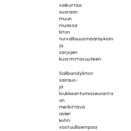
vaikuttaa
suoraan
muun
muassa
liiton
turvallisuusmääräyksiin
ja
sarjojen
kuormittavuuteen.
Salibandyliiton
sairaus-
ja
loukkaantumisseuranta
on
merkittävä
askel
kohti
vastuullisempaa