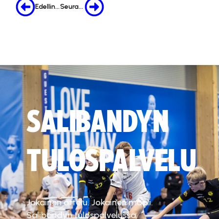
Edellinen
Seuraava
SALIBANDYN
TULOSPALVELU
Jokainen ottelu. Jokainen maali.
Salibandyn tulospalvelussa.