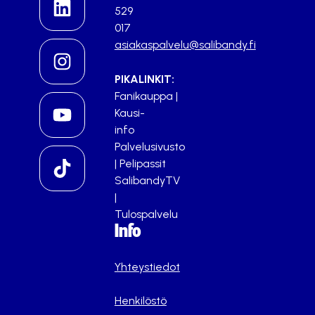
529
017
asiakaspalvelu@salibandy.fi
PIKALINKIT:
Fanikauppa
|
Kausi-
info
Palvelusivusto
|
Pelipassit
SalibandyTV
|
Tulospalvelu
Info
Yhteystiedot
Henkilöstö