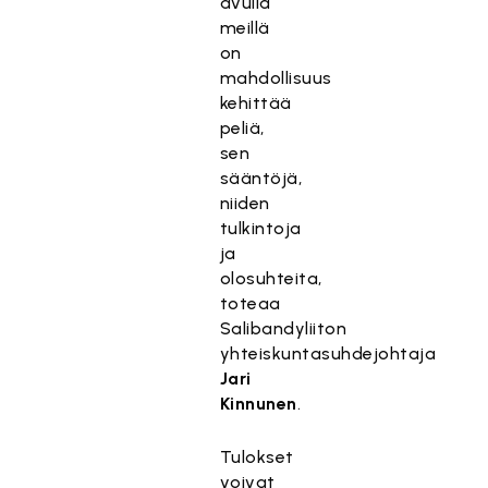
avulla
meillä
on
mahdollisuus
kehittää
peliä,
sen
sääntöjä,
niiden
tulkintoja
ja
olosuhteita,
toteaa
Salibandyliiton
yhteiskuntasuhdejohtaja
Jari
Kinnunen
.
Tulokset
voivat