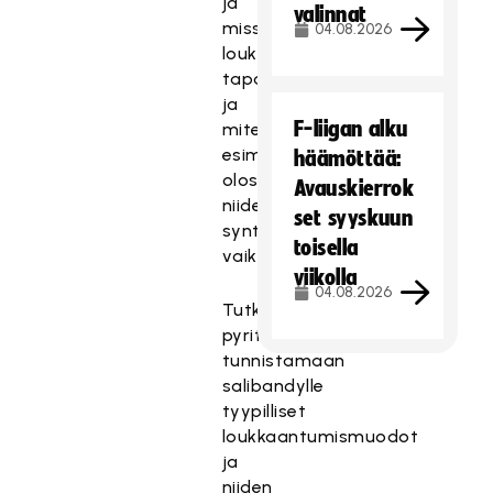
ja
valinnat
missä
04.08.2026
loukkaantumiset
tapahtuvat
ja
F-liigan alku
miten
esimerkiksi
häämöttää:
olosuhteet
Avauskierrok
niiden
set syyskuun
syntyyn
toisella
vaikuttavat.
viikolla
04.08.2026
Tutkimuksessa
pyritään
tunnistamaan
salibandylle
tyypilliset
loukkaantumismuodot
ja
niiden