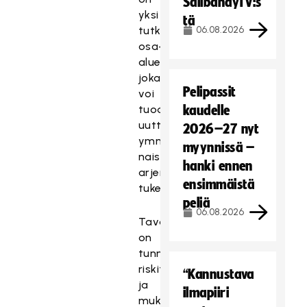
SalibandyTV:s
yksi
tä
tutkittavista
06.08.2026
osa-
alueista,
joka
Pelipassit
voi
tuoda
kaudelle
uutta
2026–27 nyt
ymmärrystä
myynnissä –
naispelaajien
hanki ennen
arjen
ensimmäistä
tukemiseen.
peliä
06.08.2026
Tavoitteena
on
tunnistaa
riskitekijöitä
“Kannustava
ja
ilmapiiri
mukauttaa