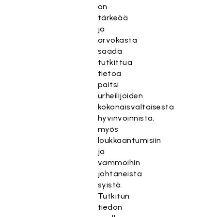
on
tärkeää
ja
arvokasta
saada
tutkittua
tietoa
paitsi
urheilijoiden
kokonaisvaltaisesta
hyvinvoinnista,
myös
loukkaantumisiin
ja
vammoihin
johtaneista
syistä.
Tutkitun
tiedon