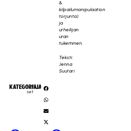
&
kilpailumanipulaation
torjunta)
ja
urheilijan
uran
tukeminen.
Teksti:
Jenna
Suutari
Uuti
KATEGORIA:
JAA:
set