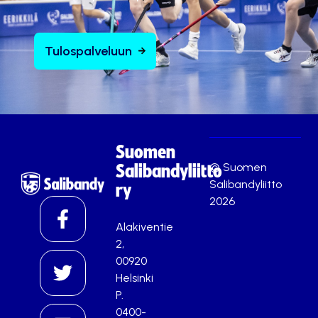
Tulospalveluun
Suomen
© Suomen
Salibandyliitto
Salibandyliitto
ry
2026
Alakiventie
2,
00920
Helsinki
P.
0400-