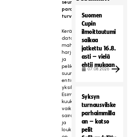
seuranta
parantaa
Suomen
turvallisuutta
Cupin
Kerättävä
ilmoittautumi
data
saikaa
mahdollistaa
jatkettu 16.8.
harjoittelun
asti – vielä
ja
ehtii mukaan
pelikuormituksen
07.08.2026
suunnittelun
entistä
yksilöllisemmin.
Esimerkiksi
Syksyn
kuukautiskierron
turnausvilske
vaikutus
parhaimmilla
sairastumisiin
an – katso
ja
pelit
loukkaantumisiin
on