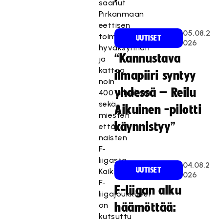
saanut
Pirkanmaan
eettisen
05.08.2
toimikunnan
UUTISET
026
hyväksynnän
“Kannustava
ja
kattaa
ilmapiiri syntyy
noin
yhdessä – Reilu
400 urheilijaa
sekä
Aikuinen -pilotti
miesten
käynnistyy”
että
naisten
F-
liigasta.
04.08.2
UUTISET
Kaikki
026
F-
F-liigan alku
liigajoukkueet
on
häämöttää:
kutsuttu