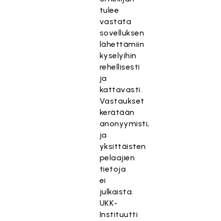
tulee
vastata
sovelluksen
lähettämiin
kyselyihin
rehellisesti
ja
kattavasti.
Vastaukset
kerätään
anonyymisti,
ja
yksittäisten
pelaajien
tietoja
ei
julkaista.
UKK-
Instituutti