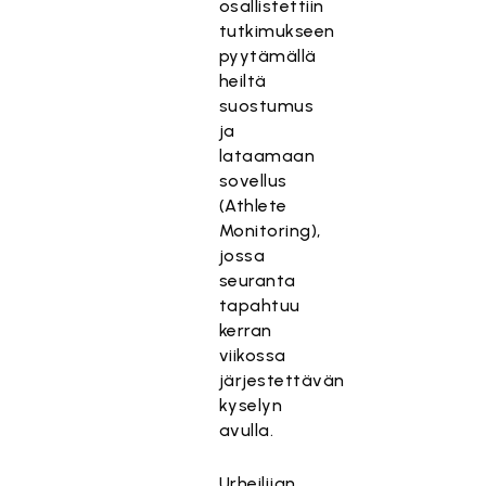
osallistettiin
tutkimukseen
pyytämällä
heiltä
suostumus
ja
lataamaan
sovellus
(Athlete
Monitoring),
jossa
seuranta
tapahtuu
kerran
viikossa
järjestettävän
kyselyn
avulla.
Urheilijan