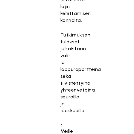
lajin
kehittämisen
kannalta.
Tutkimuksen
tulokset
julkaistaan
väli-
ja
loppuraportteina
sekä
tiivistettyinä
yhteenvetoina
seuroille
ja
joukkueille.
-
Meille