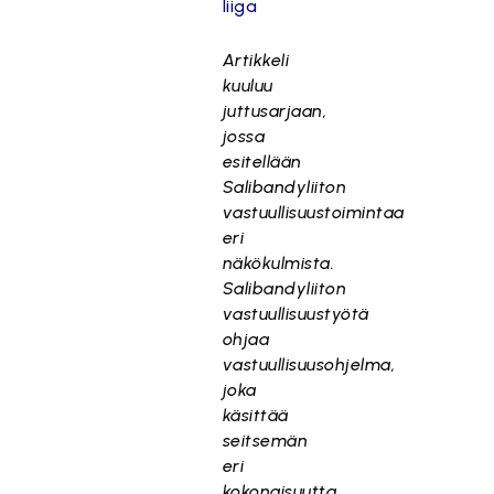
liiga
Artikkeli
kuuluu
juttusarjaan,
jossa
esitellään
Salibandyliiton
vastuullisuustoimintaa
eri
näkökulmista.
Salibandyliiton
vastuullisuustyötä
ohjaa
vastuullisuusohjelma,
joka
käsittää
seitsemän
eri
kokonaisuutta.