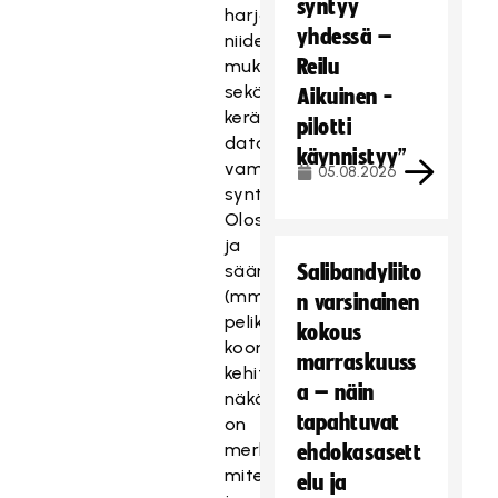
syntyy
harjoitusohjelmia
yhdessä –
niiden
Reilu
mukaan
sekä
Aikuinen -
kerätä
pilotti
dataa
käynnistyy”
vammojen
05.08.2026
syntymekanismeista.
Olosuhteiden
ja
sääntöjen
Salibandyliito
(mm.
n varsinainen
pelikentän
kokous
koon)
marraskuuss
kehittämisen
a – näin
näkökulmasta
tapahtuvat
on
merkityksellistä
ehdokasasett
miten
elu ja