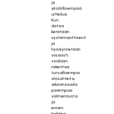
ja
yksilöllisempää
urheilua.
Kun
dataa
kerätään
systemaattisesti
ja
hyödynnetään
viisaasti,
voidaan
rakentaa
turvallisempia
olosuhteita,
aikaansaada
parempaa
valmennusta
ja
ennen
kaikkea