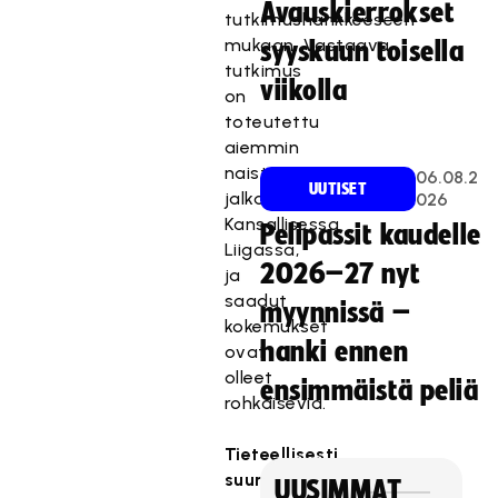
Avauskierrokset
tutkimushankkeeseen
mukaan. Vastaava
syyskuun toisella
tutkimus
viikolla
on
toteutettu
aiemmin
naisten
06.08.2
UUTISET
jalkapallossa
026
Kansallisessa
Pelipassit kaudelle
Liigassa,
2026–27 nyt
ja
saadut
myynnissä –
kokemukset
hanki ennen
ovat
olleet
ensimmäistä peliä
rohkaisevia.
Tieteellisesti
suunniteltu
UUSIMMAT