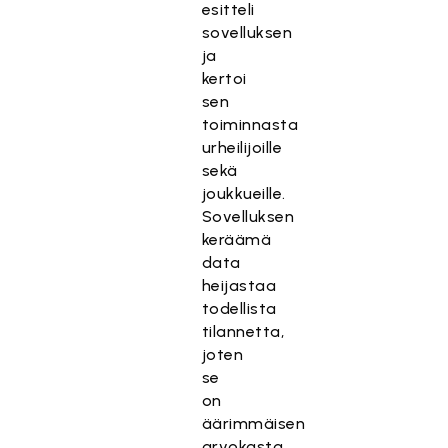
esitteli
sovelluksen
ja
kertoi
sen
toiminnasta
urheilijoille
sekä
joukkueille.
Sovelluksen
keräämä
data
heijastaa
todellista
tilannetta,
joten
se
on
äärimmäisen
arvokasta