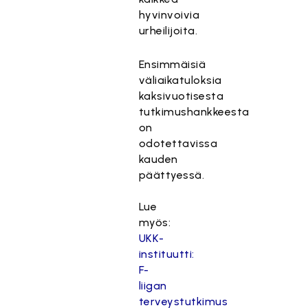
hyvinvoivia
urheilijoita.
Ensimmäisiä
väliaikatuloksia
kaksivuotisesta
tutkimushankkeesta
on
odotettavissa
kauden
päättyessä.
Lue
myös:
UKK-
instituutti:
F-
liigan
terveystutkimus