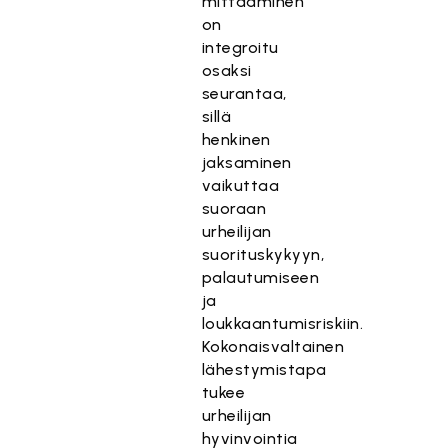
mittaaminen
on
integroitu
osaksi
seurantaa,
sillä
henkinen
jaksaminen
vaikuttaa
suoraan
urheilijan
suorituskykyyn,
palautumiseen
ja
loukkaantumisriskiin.
Kokonaisvaltainen
lähestymistapa
tukee
urheilijan
hyvinvointia