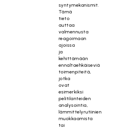
syntymekanismit.
Tämä
tieto
auttaa
valmennusta
reagoimaan
ajoissa
ja
kehittämään
ennaltaehkäiseviä
toimenpiteitä,
jotka
ovat
esimerkiksi
pelitilanteiden
analysointia,
lämmittelyrutiinien
muokkaamista
tai