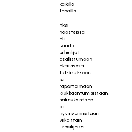
kaikilla
tasoilla.
Yksi
haasteista
oli
saada
urheilijat
osallistumaan
aktiivisesti
tutkimukseen
ja
raportoimaan
loukkaantumisistaan,
sairauksistaan
ja
hyvinvoinnistaan
viikoittain.
Urheilijoita