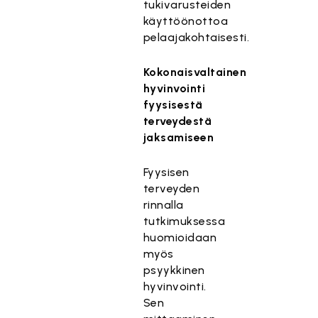
tukivarusteiden
käyttöönottoa
pelaajakohtaisesti.
Kokonaisvaltainen
hyvinvointi
fyysisestä
terveydestä
jaksamiseen
Fyysisen
terveyden
rinnalla
tutkimuksessa
huomioidaan
myös
psyykkinen
hyvinvointi.
Sen