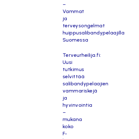
–
Vammat
ja
terveysongelmat
huippusalibandypelaajilla
Suomessa
Terveurheilija.fi:
Uusi
tutkimus
selvittää
salibandypelaajien
vammariskejä
ja
hyvinvointia
–
mukana
koko
F-