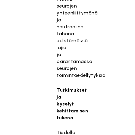
seurojen
yhteenliittymänä
ja
neutraalina
tahona
edistämässä
lajia
ja
parantamassa
seurojen
toimintaedellytyksiä.
Tutkimukset
ja
kyselyt
kehittämisen
tukena
Tiedolla