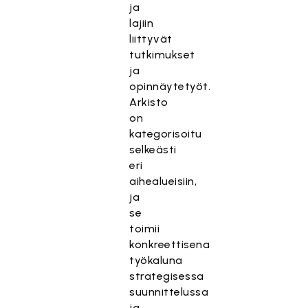
ja
lajiin
liittyvät
tutkimukset
ja
opinnäytetyöt.
Arkisto
on
kategorisoitu
selkeästi
eri
aihealueisiin,
ja
se
toimii
konkreettisena
työkaluna
strategisessa
suunnittelussa
ja