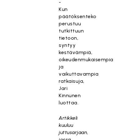
-
Kun
päätöksenteko
perustuu
tutkittuun
tietoon,
syntyy
kestävämpiä,
oikeudenmukaisempia
ja
vaikuttavampia
ratkaisuja,
Jari
Kinnunen
luottaa.
Artikkeli
kuuluu
juttusarjaan,
jossa