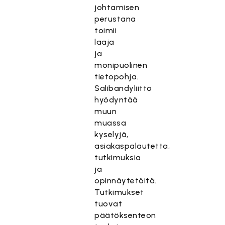
johtamisen
perustana
toimii
laaja
ja
monipuolinen
tietopohja.
Salibandyliitto
hyödyntää
muun
muassa
kyselyjä,
asiakaspalautetta,
tutkimuksia
ja
opinnäytetöitä.
Tutkimukset
tuovat
päätöksenteon