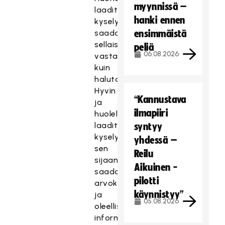
myynnissä –
laaditulla
hanki ennen
kyselyllä
saadaan
ensimmäistä
sellaisia
peliä
06.08.2026
vastauksia
kuin
halutaan.
Hyvin
“Kannustava
ja
ilmapiiri
huolella
laaditulla
syntyy
kyselyllä
yhdessä –
sen
Reilu
sijaan
Aikuinen -
saadaan
pilotti
arvokasta
käynnistyy”
ja
05.08.2026
oleellista
informaatiota