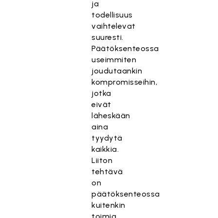
ja
todellisuus
vaihtelevat
suuresti.
Päätöksenteossa
useimmiten
joudutaankin
kompromisseihin,
jotka
eivät
läheskään
aina
tyydytä
kaikkia.
Liiton
tehtävä
on
päätöksenteossa
kuitenkin
toimia