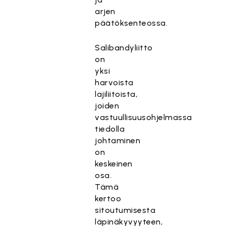
arjen
päätöksenteossa.
Salibandyliitto
on
yksi
harvoista
lajiliitoista,
joiden
vastuullisuusohjelmassa
tiedolla
johtaminen
on
keskeinen
osa.
Tämä
kertoo
sitoutumisesta
läpinäkyvyyteen,