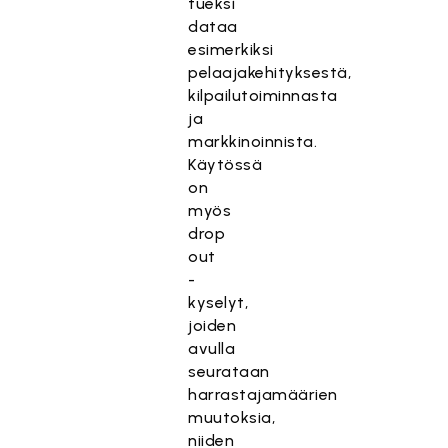
tueksi
dataa
esimerkiksi
pelaajakehityksestä,
kilpailutoiminnasta
ja
markkinoinnista.
Käytössä
on
myös
drop
out
-
kyselyt,
joiden
avulla
seurataan
harrastajamäärien
muutoksia,
niiden