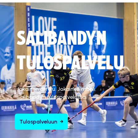
SALIBANDYN
TULOSPALVELU
Jokainen ottelu. Jokainen maali.
Salibandyn tulospalvelussa.
Tulospalveluun