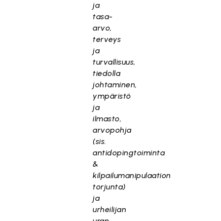
ja
tasa-
arvo,
terveys
ja
turvallisuus,
tiedolla
johtaminen,
ympäristö
ja
ilmasto,
arvopohja
(sis.
antidopingtoiminta
&
kilpailumanipulaation
torjunta)
ja
urheilijan
uran