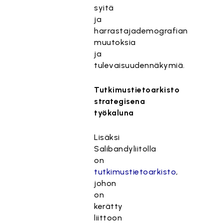
syitä
ja
harrastajademografian
muutoksia
ja
tulevaisuudennäkymiä.
Tutkimustietoarkisto
strategisena
työkaluna
Lisäksi
Salibandyliitolla
on
tutkimustietoarkisto
,
johon
on
kerätty
liittoon