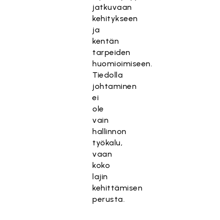
jatkuvaan
kehitykseen
ja
kentän
tarpeiden
huomioimiseen.
Tiedolla
johtaminen
ei
ole
vain
hallinnon
työkalu,
vaan
koko
lajin
kehittämisen
perusta.