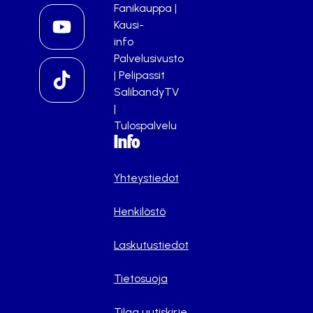
Fanikauppa
|
Kausi-
info
Palvelusivusto
|
Pelipassit
SalibandyTV
|
Tulospalvelu
Info
Yhteystiedot
Henkilöstö
Laskutustiedot
Tietosuoja
Tilaa uutiskirje