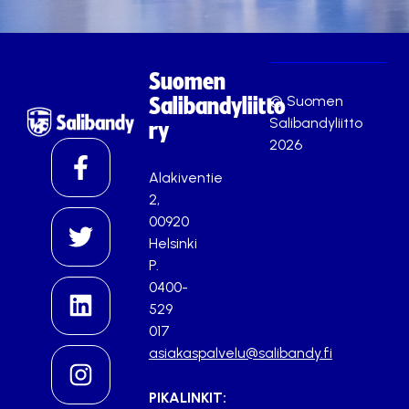
Suomen
© Suomen
Salibandyliitto
Salibandyliitto
ry
2026
Alakiventie
2,
00920
Helsinki
P.
0400-
529
017
asiakaspalvelu@salibandy.fi
PIKALINKIT: