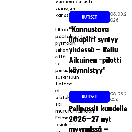
vuorovaikutusta
seurojen
05.08.2
kanssa.
UUTISET
026
“Kannustava
Liiton
päätöksenteossa
ilmapiiri syntyy
pyritään
yhdessä – Reilu
siihen,
että
Aikuinen -pilotti
se
käynnistyy”
perustuu
tutkittuun
tietoon,
ei
06.08.2
UUTISET
oletuksiin
026
tai
Pelipassit kaudelle
mututuntumaan.
Esimerkiksi
2026–27 nyt
asiakas-
myynnissä –
ja