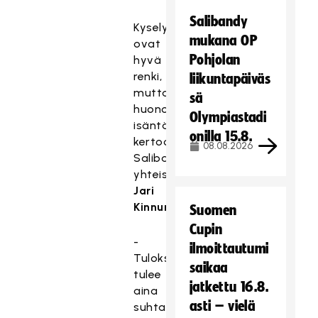
Salibandy
Kyselyt
mukana OP
ovat
Pohjolan
hyvä
renki,
liikuntapäiväs
mutta
sä
huono
Olympiastadi
isäntä,
onilla 15.8.
kertoo
08.08.2026
Salibandyliiton
yhteiskuntasuhdejohtaja
Jari
Kinnunen
.
Suomen
Cupin
-
ilmoittautumi
Tuloksiin
saikaa
tulee
jatkettu 16.8.
aina
asti – vielä
suhtautua