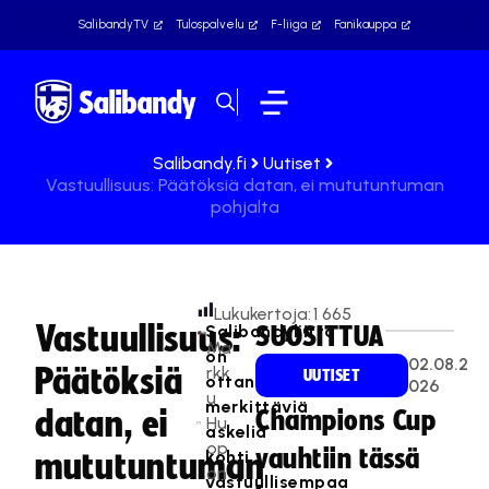
SalibandyTV
Tulospalvelu
F-liiga
Fanikauppa
Salibandy.fi
Uutiset
Vastuullisuus: Päätöksiä datan, ei mututuntuman
pohjalta
Lukukertoja:
1 665
Vastuullisuus:
Salibandyliitto
SUOSITTUA
Ma
on
02.08.2
Päätöksiä
rkk
UUTISET
ottanut
026
u
merkittäviä
datan, ei
Champions Cup
Hu
askelia
op
vauhtiin tässä
kohti
mututuntuman
on
vastuullisempaa