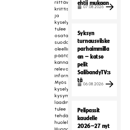
riittävällä
ehtii mukaan
07.08.2026
kriittisyydellä
ja
kyselyistä
tulee
Syksyn
osata
turnausvilske
suodattaa
parhaimmilla
oleellinen,
päätöksenteon
an – katso
kannalta
pelit
relevantti
SalibandyTV:s
informaatio.
tä
Myös
06.08.2026
kyselyn
kysymysten
laadinta
tulee
Pelipassit
tehdä
kaudelle
huolella.
2026–27 nyt
Huonosti