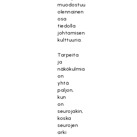
muodostuu
olennainen
osa
tiedolla
johtamisen
kulttuuria.
Tarpeita
ja
näkökulmia
on
yhtä
paljon,
kun
on
seurojakin,
koska
seurojen
arki