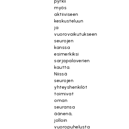
pyrkii
myös
aktiiviseen
keskusteluun
ja
vuorovaikutukseen
seurojen
kanssa
esimerkiksi
sarjapalaverien
kautta.
Niissä
seurojen
yhteyshenkilöt
toimivat
oman
seuransa
äänenä,
jolloin
vuoropuhelusta