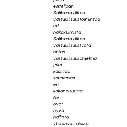
esitellään
Salibandyliiton
vastuullisuustoimintaa
eri
näkökulmista.
Salibandyliiton
vastuullisuustyötä
ohjaa
vastuullisuusohjelma,
joka
käsittää
seitsemän
eri
kokonaisuutta.
Ne
ovat
hyvä
hallinto,
yhdenvertaisuus