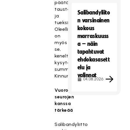
päätöksenteon
taustaksi
Salibandyliito
ja
n varsinainen
tueksi.
kokous
Oleellista
marraskuuss
on
myös
a – näin
se,
tapahtuvat
keneltä
ehdokasasett
kysytään,
elu ja
summaa
valinnat
Kinnunen.
04.08.2026
Vuoropuhelu
seurojen
kanssa
tärkeää
Salibandyliitto