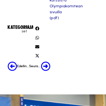
kurssista
Olympiakomitean
sivuilla
(pdf)
Uuti
KATEGORIA:
JAA:
set
Edellinen
Seuraava