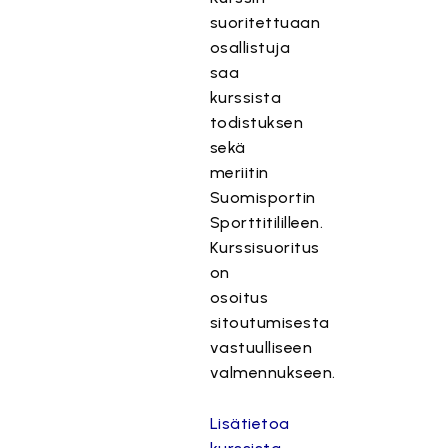
suoritettuaan
osallistuja
saa
kurssista
todistuksen
sekä
meriitin
Suomisportin
Sporttitililleen.
Kurssisuoritus
on
osoitus
sitoutumisesta
vastuulliseen
valmennukseen.
Lisätietoa