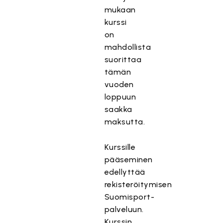
mukaan
kurssi
on
mahdollista
suorittaa
tämän
vuoden
loppuun
saakka
maksutta.
Kurssille
pääseminen
edellyttää
rekisteröitymisen
Suomisport-
palveluun.
Kurssin