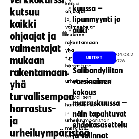
verkkokurssi
2
kaikki
kuussa –
5
kutsuu
ohjaajat
.
lipunmyynti jo
ja
kaikki
0
valmentajat
auki
9
ohjaajat ja
mukaan
.
rakentamaan
2
valmentajat
yhä
0
04.08.2
mukaan
turvallisempaa
UUTISET
2
026
harrastus-
1
Salibandyliiton
rakentamaan
ja
varsinainen
urheiluympäristöä!
yhä
kokous
turvallisempaa
Turvallisen
marraskuussa –
harrastamis-
harrastus-
ja
näin tapahtuvat
ja
urheiluympäristön
ehdokasasettelu
merkitys
urheiluympäristöä
ja valinnat
on