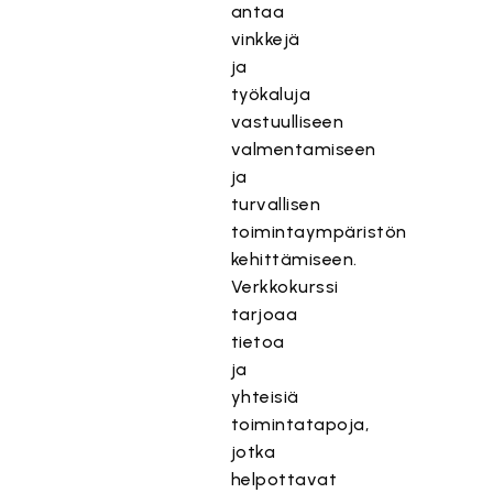
antaa
vinkkejä
ja
työkaluja
vastuulliseen
valmentamiseen
ja
turvallisen
toimintaympäristön
kehittämiseen.
Verkkokurssi
tarjoaa
tietoa
ja
yhteisiä
toimintatapoja,
jotka
helpottavat