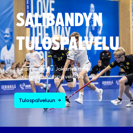
SALIBANDYN
TULOSPALVELU
Jokainen ottelu. Jokainen maali.
Salibandyn tulospalvelussa.
Tulospalveluun