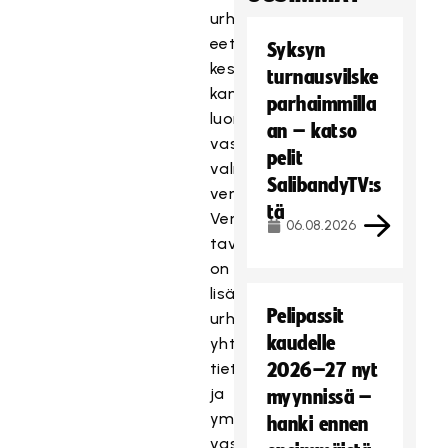
urheilun
eettinen
Syksyn
keskus)
turnausvilske
kanssa
parhaimmilla
luonut
an – katso
vastuullisen
pelit
valmentajan
SalibandyTV:s
verkkokurssin.
tä
Verkkokurssin
06.08.2026
tavoitteena
on
lisätä
Pelipassit
urheilutoimijoiden
kaudelle
yhteistä
tietoisuutta
2026–27 nyt
ja
myynnissä –
ymmärrystä
hanki ennen
vastuullisesta