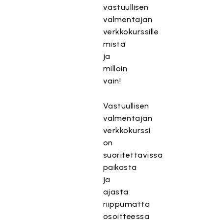
vastuullisen
valmentajan
verkkokurssille
mistä
ja
milloin
vain!
Vastuullisen
valmentajan
verkkokurssi
on
suoritettavissa
paikasta
ja
ajasta
riippumatta
osoitteessa