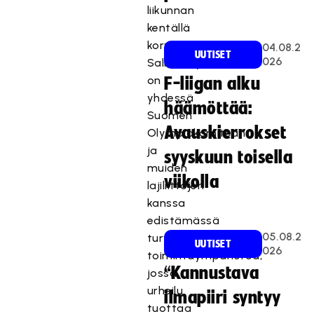
liikunnan
kentällä
korvaamaton.
04.08.2
UUTISET
026
Salibandyliitto
on
F-liigan alku
yhdessä
häämöttää:
Suomen
Avauskierrokset
Olympiakomitean
ja
syyskuun toisella
muiden
viikolla
lajiliittojen
kanssa
edistämässä
05.08.2
turvallista
UUTISET
026
toimintaympäristöä,
“Kannustava
jossa
urheilu
ilmapiiri syntyy
tuottaa