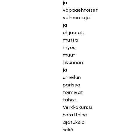
ja
vapaaehtoiset
valmentajat
ja
ohjaajat,
mutta
myös
muut
liikunnan
ja
urheilun
parissa
toimivat
tahot.
Verkkokurssi
herättelee
ajatuksia
sekä