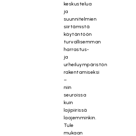
keskustelua
ja
suunnitelmien
siirtämistä
käytäntöön
turvallisemman
harrastus-
ja
urheiluympäristön
rakentamiseksi
–
niin
seuroissa
kuin
lajipiirissä
laajemminkin.
Tule
mukaan