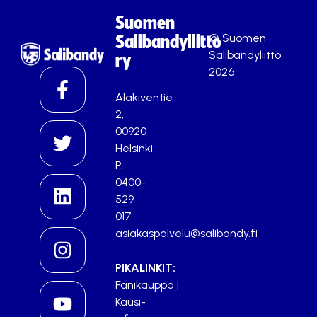
Suomen
© Suomen
Salibandyliitto
Salibandyliitto
ry
2026
Alakiventie
2,
00920
Helsinki
P.
0400-
529
017
asiakaspalvelu@salibandy.fi
PIKALINKIT:
Fanikauppa
|
Kausi-