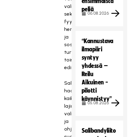
ensimmäistä
valmentamisesta
peliä
06.08.2026
sekä
fyysisesti,
henkisesti
ja
“Kannustava
sosiaalisesti
ilmapiiri
turvallisen
syntyy
toimintaympäristön
yhdessä –
edistämisestä.
Reilu
Aikuinen -
Salibandyliitto
pilotti
haastaa
kaikki
käynnistyy”
05.08.2026
lajin
valmentajat
ja
ohjaajat
Salibandyliito
suorittamaan