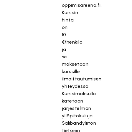
oppimisareena.fi.
Kurssin
hinta
on
10
€/henkilö
ja
se
maksetaan
kurssille
ilmoittautumisen
yhteydessä.
Kurssimaksulla
katetaan
järjestelmän
ylläpitokuluja.
Salibandyliiton
tietojen