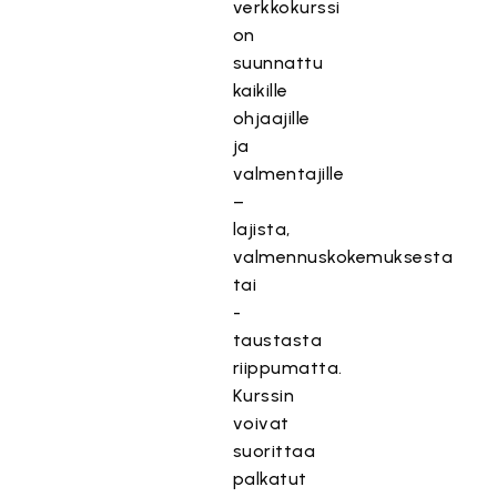
verkkokurssi
on
suunnattu
kaikille
ohjaajille
ja
valmentajille
–
lajista,
valmennuskokemuksesta
tai
-
taustasta
riippumatta.
Kurssin
voivat
suorittaa
palkatut