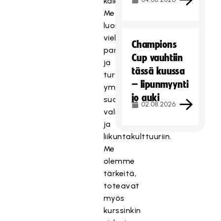
kaikille.
Me
luomme
vielä
Champions
parempaa
Cup vauhtiin
ja
tässä kuussa
turvallisempaa
– lipunmyynti
ympäristöä
jo auki
suomalaiseen
02.08.2026
valmennus-
ja
liikuntakulttuuriin.
Me
olemme
tärkeitä,
toteavat
myös
kurssinkin