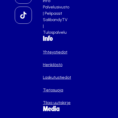
info
Palvelusivusto
|
Pelipassit
SalibandyTV
|
Tulospalvelu
Info
Yhteystiedot
Henkilöstö
Laskutustiedot
Tietosuoja
Tilaa uutiskirje
Media