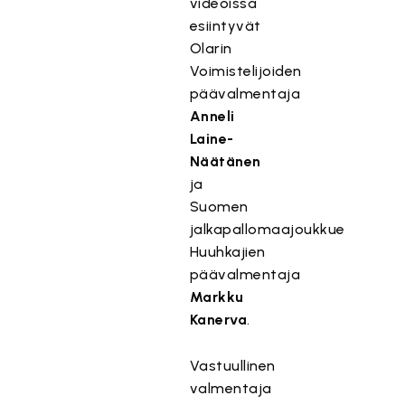
videoissa
esiintyvät
Olarin
Voimistelijoiden
päävalmentaja
Anneli
Laine-
Näätänen
ja
Suomen
jalkapallomaajoukkue
Huuhkajien
päävalmentaja
Markku
Kanerva
.
Vastuullinen
valmentaja