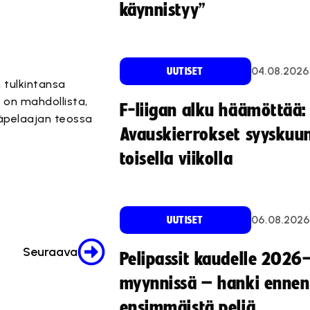
käynnistyy”
04.08.2026
UUTISET
 tulkintansa
 on mahdollista,
F-liigan alku häämöttää:
täpelaajan teossa
Avauskierrokset syyskuu
toisella viikolla
06.08.2026
UUTISET
Seuraava
Pelipassit kaudelle 2026
myynnissä – hanki ennen
ensimmäistä peliä