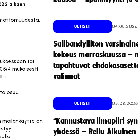
022 alkaen.
aamattomuudesta.
04.08.2026
UUTISET
Salibandyliiton varsinain
kokous marraskuussa – 
laukoessaan tai
tapahtuvat ehdokasasette
05/4 mukaisesti
valinnat
la.
tto osuu
05.08.2026
UUTISET
“Kannustava ilmapiiri sy
an mailankäyttö on
istyy
yhdessä – Reilu Aikuinen 
solla