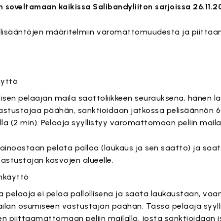
n soveltamaan kaikissa Salibandyliiton sarjoissa 26.11.2
pelisääntöjen määritelmiin varomattomuudesta ja piitt
 sisältö on estetty, koska se vaatii markkinointievästeitä.
äyttö
Hyväksy markkinointievästeet
ollisen pelaajan maila saattoliikkeen seurauksena, hänen 
astustajaa päähän, sanktioidaan jatkossa pelisäännön 6
la (2 min). Pelaaja syyllistyy varomattomaan peliin mailal
ainoastaan pelata palloa (laukaus ja sen saatto) ja saa
astustajan kasvojen alueelle.
 sisältö on estetty, koska se vaatii markkinointievästeitä.
ankäyttö
Hyväksy markkinointievästeet
sa pelaaja ei pelaa pallollisena ja saata laukaustaan, va
ilan osumiseen vastustajan päähän. Tässä pelaaja syyll
n piittaamattomaan peliin mailalla, josta sanktioidaan i