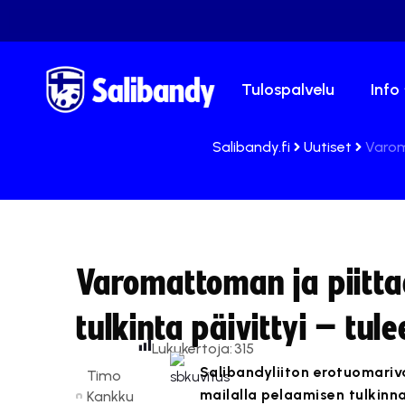
Tulospalvelu
Info
Salibandy.fi
Uutiset
Varom
Varomattoman ja piitt
tulkinta päivittyi – tul
Lukukertoja:
315
Salibandyliiton erotuomari
Timo
mailalla pelaamisen tulkin
Kankku