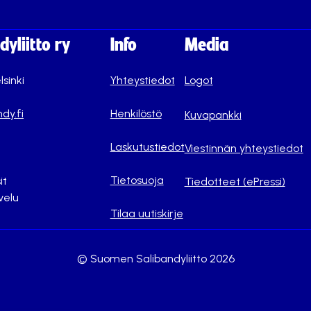
yliitto ry
Info
Media
lsinki
Yhteystiedot
Logot
dy.fi
Henkilöstö
Kuvapankki
Laskutustiedot
Viestinnän yhteystiedot
Tietosuoja
it
Tiedotteet (ePressi)
velu
Tilaa uutiskirje
© Suomen Salibandyliitto 2026