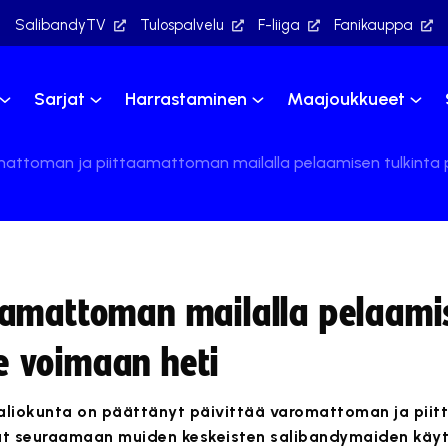
SalibandyTV
Tulospalvelu
F-liiga
Fanikauppa
Sarjat
Harrastaminen
Maajoukkueet
attoman ja piittaamattoman mailalla pelaamisen tulkinta pä
aamattoman mailalla pelaami
ee voimaan heti
valiokunta on päättänyt päivittää varomattoman ja pi
nat seuraamaan muiden keskeisten salibandymaiden käy