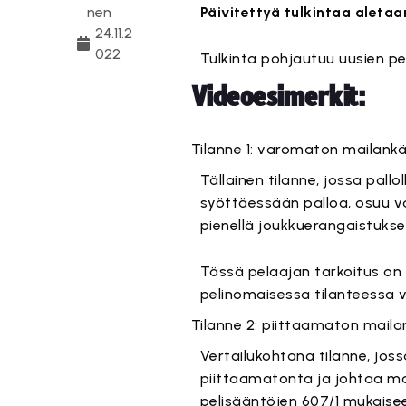
nen
Päivitettyä tulkintaa aletaa
24.11.2
022
Tulkinta pohjautuu uusien 
Videoesimerkit:
Tämä
Tilanne 1: varomaton mailank
Tällainen tilanne, jossa pall
syöttäessään palloa, osuu v
pienellä joukkuerangaistuksel
Tässä pelaajan tarkoitus on 
pelinomaisessa tilanteessa v
Tämä
Tilanne 2: piittaamaton mail
Vertailukohtana tilanne, jos
piittaamatonta ja johtaa ma
pelisääntöjen 607/1 mukaisee