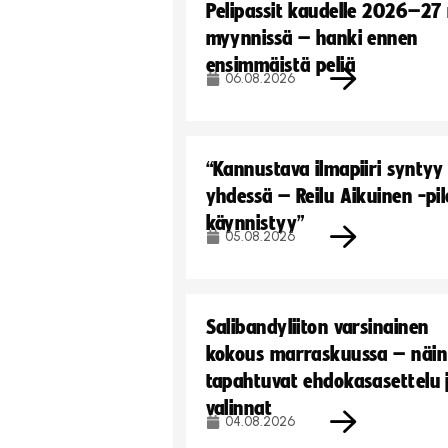
Pelipassit kaudelle 2026–27
myynnissä – hanki ennen
ensimmäistä peliä
06.08.2026
“Kannustava ilmapiiri syntyy
yhdessä – Reilu Aikuinen -pil
käynnistyy”
05.08.2026
Salibandyliiton varsinainen
kokous marraskuussa – näin
tapahtuvat ehdokasasettelu 
valinnat
04.08.2026