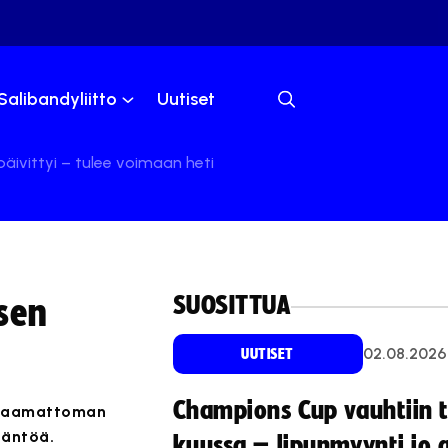
Salibandyliitto
Uutiset
ivittyi – tulee voimaan heti
SUOSITTUA
sen
02.08.2026
UUTISET
Champions Cup vauhtiin 
ittaamattoman
täntöä.
kuussa – lipunmyynti jo 