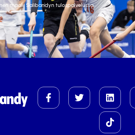
inen maali. Salibandyn tulospalvelussa.