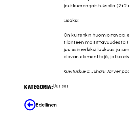
joukkuerangaistuksella (2+2 
Lisäksi:
On kuitenkin huomioitavaa, 
tilanteen moitittavuudesta 
jos esimerkiksi laukaus ja s
olevan elementtejä, jotka ei
Kuvituskuva: Juhani Järvenpä
Uutiset
KATEGORIA:
Edellinen