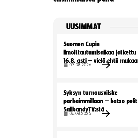
UUSIMMAT
Suomen Cupin
ilmoittautumisaikaa jatkettu
16.8. asti – vielä ehtii muka
07.08.2026
Syksyn turnausvilske
parhaimmillaan – katso pelit
SalibandyTV:stä
06.08.2026