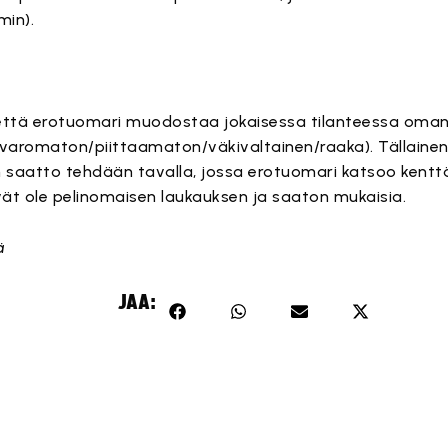
min).
että erotuomari muodostaa jokaisessa tilanteessa oman
(varomaton/piittaamaton/väkivaltainen/raaka). Tällainen
en saatto tehdään tavalla, jossa erotuomari katsoo kent
vät ole pelinomaisen laukauksen ja saaton mukaisia.
ä
JAA: