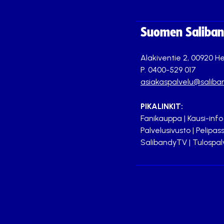
Suomen Saliband
Alakiventie 2, 00920 He
P. 0400-529 017
asiakaspalvelu@saliban
PIKALINKIT:
Fanikauppa
|
Kausi-info
Palvelusivusto
|
Pelipass
SalibandyTV
|
Tulospal