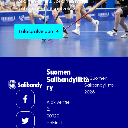
Jokainen ottelu. Jokainen maali.
Salibandyn tulospalvelussa.
Tulospalveluun
Suomen
© Suomen
Salibandyliitto
Salibandyliitto
ry
2026
Alakiventie
2,
00920
Helsinki