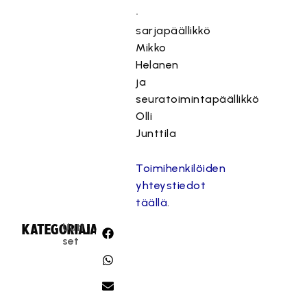
•
sarjapäällikkö
Mikko
Helanen
ja
seuratoimintapäällikkö
Olli
Junttila
Toimihenkilöiden
yhteystiedot
täällä
.
Uuti
KATEGORIA:
JAA:
set