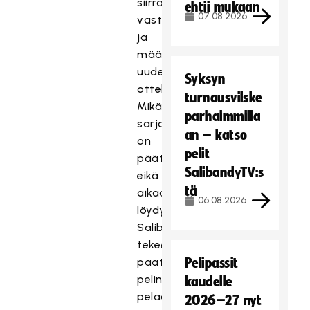
siirrosta
ehtii mukaan
07.08.2026
vastustajalle
ja
määrää
uuden
Syksyn
ottelupäivän.
turnausvilske
Mikäli
parhaimmilla
sarja
an – katso
on
pelit
päättymässä
SalibandyTV:s
eikä
tä
aikaa
06.08.2026
löydy,
Salibandyliitto
tekee
päätöksen
Pelipassit
pelin
kaudelle
pelaamatta
2026–27 nyt