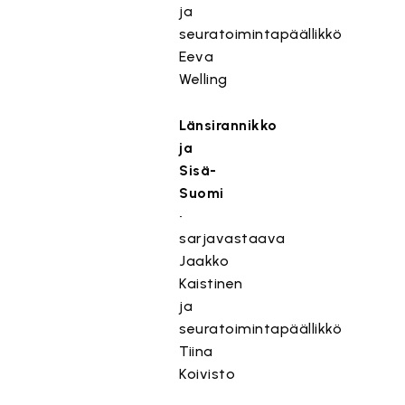
ja
seuratoimintapäällikkö
Eeva
Welling
Länsirannikko
ja
Sisä-
Suomi
•
sarjavastaava
Jaakko
Kaistinen
ja
seuratoimintapäällikkö
Tiina
Koivisto