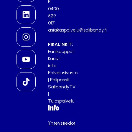
P.
0400-
529
017
asiakaspalvelu@salibandy.fi
PIKALINKIT:
Fanikauppa
|
Kausi-
info
Palvelusivusto
|
Pelipassit
SalibandyTV
|
Tulospalvelu
Info
Yhteystiedot