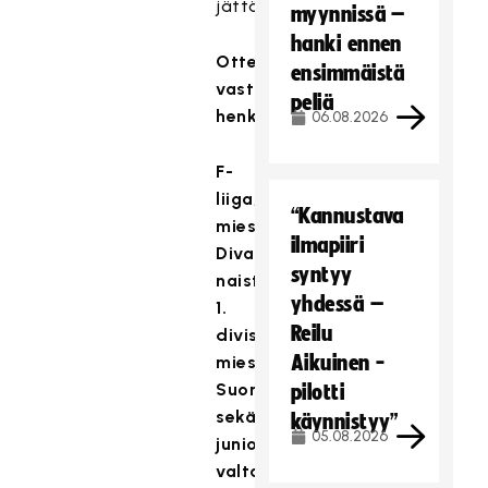
jättämisestä.
myynnissä –
hanki ennen
Ottelusiirroista
ensimmäistä
vastaavat
peliä
henkilöt
06.08.2026
F-
liiga,
“Kannustava
miesten
ilmapiiri
Divari,
syntyy
naisten
yhdessä –
1.
Reilu
divisioona,
Aikuinen -
miesten
Suomisarja
pilotti
sekä
käynnistyy”
05.08.2026
junioreiden
valtakunnalliset