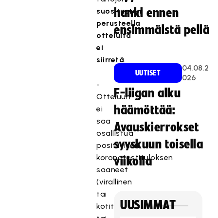
suositusten
hanki ennen
perusteella
ensimmäistä peliä
otteluita
ei
siirretä
.
04.08.2
UUTISET
026
-
F-liigan alku
Otteluun
häämöttää:
ei
saa
Avauskierrokset
osallistua
syyskuun toisella
positiivisen
koronatestituloksen
viikolla
saaneet
(virallinen
tai
UUSIMMAT
kotitesti)