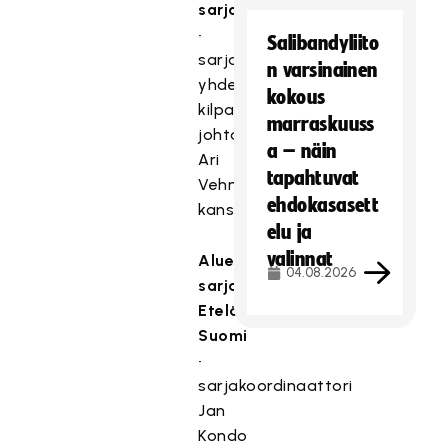
sarjat
•
Salibandyliito
sarjavastaavat
n varsinainen
yhdessä
kokous
kilpailutoiminnan
marraskuuss
johtajan
a – näin
Ari
tapahtuvat
Vehniäisen
ehdokasasett
kanssa
elu ja
valinnat
Alueelliset
04.08.2026
sarjat
Etelä-
Suomi
•
sarjakoordinaattori
Jan
Kondo