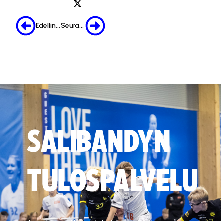
Edellinen
Seuraava
SALIBANDYN
TULOSPALVELU