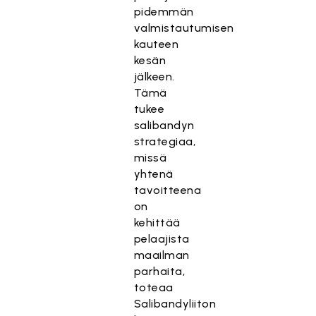
pidemmän
valmistautumisen
kauteen
kesän
jälkeen.
Tämä
tukee
salibandyn
strategiaa,
missä
yhtenä
tavoitteena
on
kehittää
pelaajista
maailman
parhaita,
toteaa
Salibandyliiton