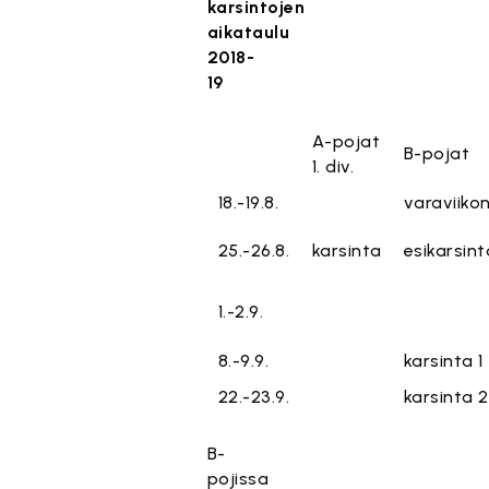
karsintojen
aikataulu
2018-
19
A-pojat
B-pojat
1. div.
18.-19.8.
varaviiko
25.-26.8.
karsinta
esikarsint
1.-2.9.
8.-9.9.
karsinta 1
22.-23.9.
karsinta 2
B-
pojissa