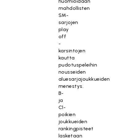
huomioidaan
mahdollisten
SM-
sarjojen
play
off
-
karsintojen
kautta
pudotuspeleihin
nousseiden
aluesarjajoukkueiden
menestys.
B-
ja
C1-
poikien
joukkueiden
rankingpisteet
lasketaan