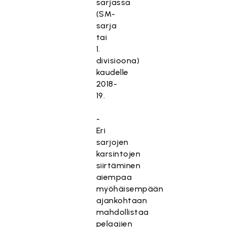
sarjassa
(SM-
sarja
tai
1.
divisioona)
kaudelle
2018-
19.
-
Eri
sarjojen
karsintojen
siirtäminen
aiempaa
myöhäisempään
ajankohtaan
mahdollistaa
pelaajien