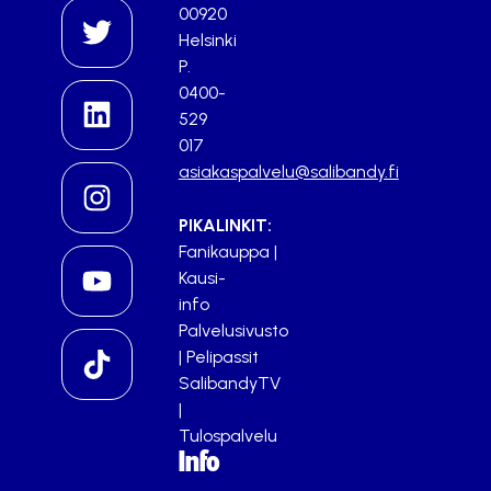
00920
Helsinki
P.
0400-
529
017
asiakaspalvelu@salibandy.fi
PIKALINKIT:
Fanikauppa
|
Kausi-
info
Palvelusivusto
|
Pelipassit
SalibandyTV
|
Tulospalvelu
Info