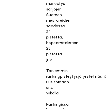
menestys
sarjojen
Suomen
mestareiden
saadessa
24
pistettä,
hopeamitalistien
23
pistettä
jne.
Tarkemmin
rankingpisteytysjärjestelmästä
uutisoidaan
ensi
viikolla.
Rankingissa