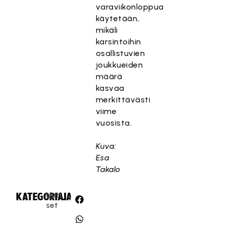
varaviikonloppua
käytetään,
mikäli
karsintoihin
osallistuvien
joukkueiden
määrä
kasvaa
merkittävästi
viime
vuosista.
Kuva:
Esa
Takalo
Uuti
KATEGORIA:
JAA:
set