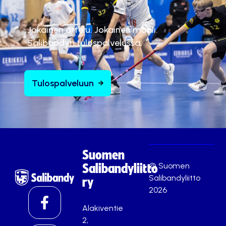
Jokainen ottelu. Jokainen maali.
Salibandyn tulospalvelussa.
Tulospalveluun
Suomen
© Suomen
Salibandyliitto
Salibandyliitto
ry
2026
Alakiventie
2,