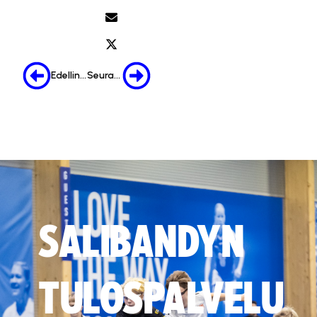
Edellinen
Seuraava
SALIBANDYN
TULOSPALVELU