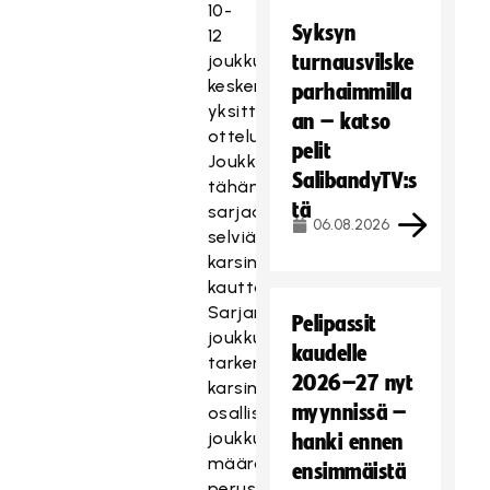
10-
Syksyn
12
joukkueen
turnausvilske
kesken
parhaimmilla
yksittäisinä
an – katso
otteluina.
pelit
Joukkueet
SalibandyTV:s
tähän
tä
sarjaan
06.08.2026
selviävät
karsintojen
kautta.
Sarjan
Pelipassit
joukkuemäärä
kaudelle
tarkentuu
2026–27 nyt
karsintoihin
myynnissä –
osallistuvien
joukkueiden
hanki ennen
määrän
ensimmäistä
perusteella