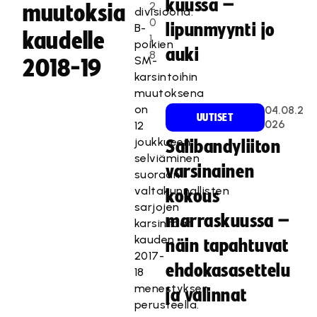
kuussa –
2
muutoksia
divisioona.
0
lipunmyynti jo
B-
kaudelle
1
poikien
auki
8
SM-
2018-19
karsintoihin
muutoksena
on
04.08.2
UUTISET
026
12
joukkueen
Salibandyliiton
selviäminen
varsinainen
suoraan
valtakunnallisten
kokous
sarjojen
marraskuussa –
karsintaan
kauden
näin tapahtuvat
2017-
ehdokasasettelu
18
menestyksen
ja valinnat
perusteella.