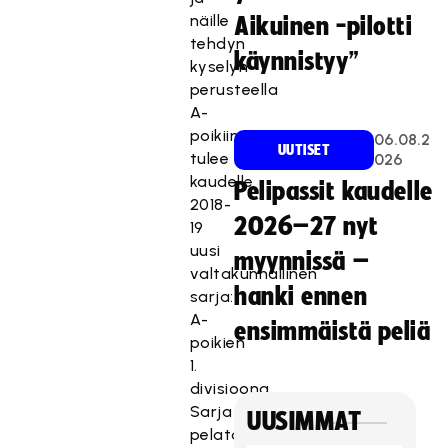
näille
Aikuinen -pilotti
tehdyn
käynnistyy”
kyselyn
perusteella
A-
poikiin
06.08.2
UUTISET
tulee
026
kaudelle
Pelipassit kaudelle
2018-
2026–27 nyt
19
uusi
myynnissä –
valtakunnallinen
hanki ennen
sarja:
A-
ensimmäistä peliä
poikien
1.
divisioona.
Sarja
UUSIMMAT
pelataan