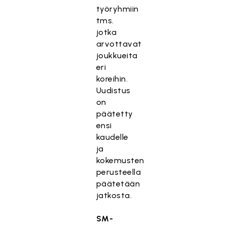
työryhmiin
tms.
jotka
arvottavat
joukkueita
eri
koreihin.
Uudistus
on
päätetty
ensi
kaudelle
ja
kokemusten
perusteella
päätetään
jatkosta.
SM-