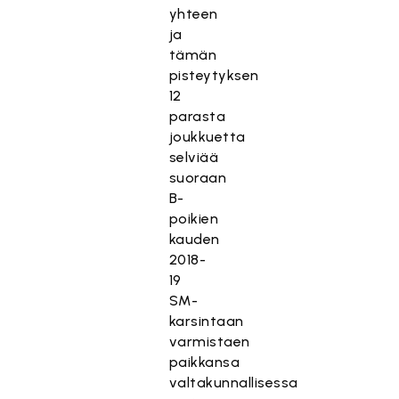
yhteen
ja
tämän
pisteytyksen
12
parasta
joukkuetta
selviää
suoraan
B-
poikien
kauden
2018-
19
SM-
karsintaan
varmistaen
paikkansa
valtakunnallisessa