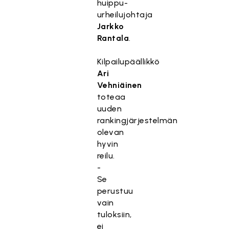
huippu-
urheilujohtaja
Jarkko
Rantala
.
Kilpailupäällikkö
Ari
Vehniäinen
toteaa
uuden
rankingjärjestelmän
olevan
hyvin
reilu.
-
Se
perustuu
vain
tuloksiin,
ei