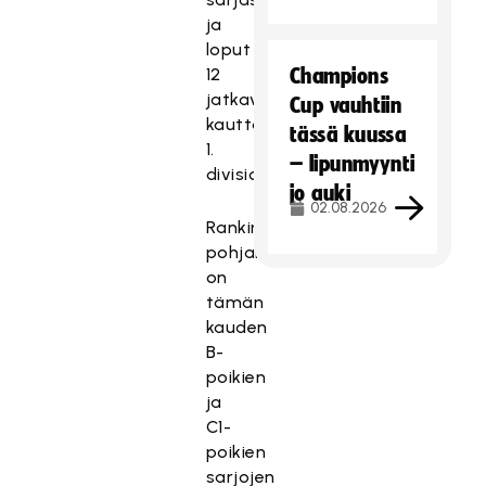
ja
loput
12
Champions
jatkavat
Cup vauhtiin
kauttaan
tässä kuussa
1.
– lipunmyynti
divisioonassa.
jo auki
02.08.2026
Rankingin
pohjana
on
tämän
kauden
B-
poikien
ja
C1-
poikien
sarjojen