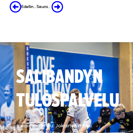
Edellinen
Seuraava
SALIBANDYN
TULOSPALVELU
Jokainen ottelu. Jokainen maali.