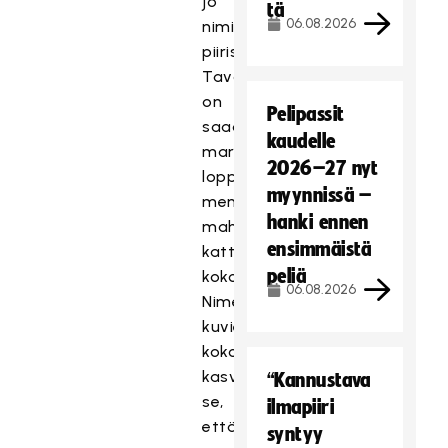
jo
tä
06.08.2026
nimihaun
piirissä.
Tavoitteena
on
Pelipassit
saada
kaudelle
marraskuun
2026–27 nyt
loppuun
myynnissä –
mennessä
hanki ennen
mahdollisimman
ensimmäistä
kattava
peliä
kokoelma.
06.08.2026
Nimettyjen
kuvien
kokonaismäärää
kasvattaa
“Kannustava
se,
ilmapiiri
että
syntyy