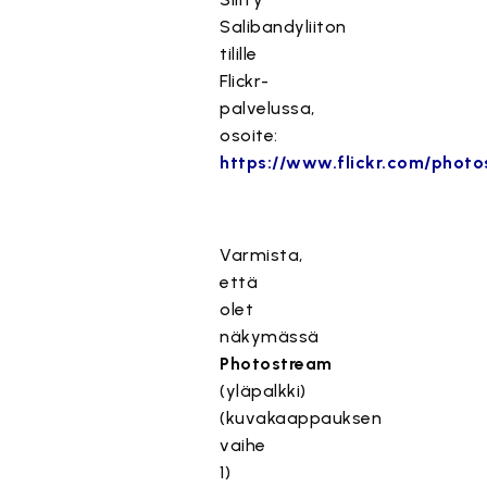
Salibandyliiton
tilille
Flickr-
palvelussa,
osoite:
https://www.flickr.com/photos
Varmista,
että
olet
näkymässä
Photostream
(yläpalkki)
(kuvakaappauksen
vaihe
1)