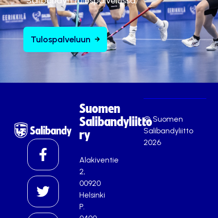
Salibandyn tulospalvelussa.
Tulospalveluun
Suomen
© Suomen
Salibandyliitto
Salibandyliitto
ry
2026
Alakiventie
2,
00920
Helsinki
P.