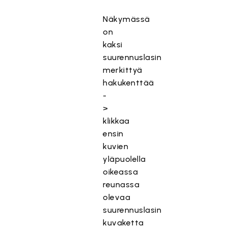
Näkymässä
on
kaksi
suurennuslasin
merkittyä
hakukenttää
-
>
klikkaa
ensin
kuvien
yläpuolella
oikeassa
reunassa
olevaa
suurennuslasin
kuvaketta