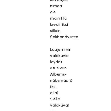
nimeä
ole
mainittu,
krediitiksi
silloin
Salibandyliitto.
Laajemmin
valokuvia
löydät
etusivun
Albums-
näkymästä
(ks.
alla).
Siellä
valokuvat