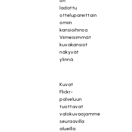
on
ladattu
ottelupareittain
omiin
kansioihinsa.
Viimeisimmät
kuvakansiot
näkyvät
ylinnä.
Kuvat
Flickr-
palveluun
tuottavat
valokuvaajamme
seuraavilla
alueilla: