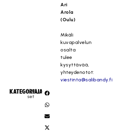
Ari
Arola
(Oulu)
Mikäli
kuvapalvelun
osalta
tulee
kysyttävää,
yhteydenotot:
viestinta@salibandy.fi
Uuti
KATEGORIA:
JAA:
set