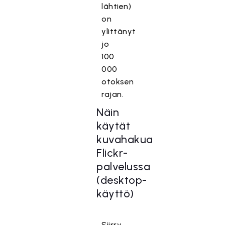
lähtien)
on
ylittänyt
jo
100
000
otoksen
rajan.
Näin
käytät
kuvahakua
Flickr-
palvelussa
(desktop-
käyttö)
Siirry