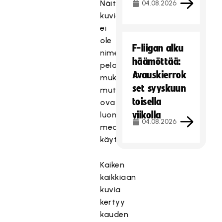
Näitä
04.08.2026
kuvia
ei
ole
F-liigan alku
nimetty
häämöttää:
pelaajien
Avauskierrok
mukaan,
set syyskuun
mutta
toisella
ovat
viikolla
luonnollisesti
04.08.2026
median
käytettävissä.
Kaiken
kaikkiaan
kuvia
kertyy
kauden