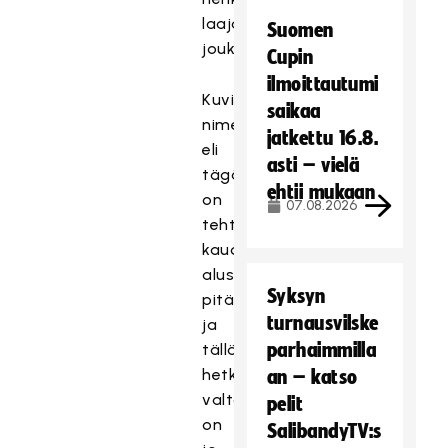
laajan
Suomen
joukon.
Cupin
ilmoittautumi
Kuvien
saikaa
nimeämistä
jatkettu 16.8.
eli
asti – vielä
tägäystä
ehtii mukaan
on
07.08.2026
tehty
kauden
alusta
Syksyn
pitäen
turnausvilske
ja
parhaimmilla
tällä
hetkellä
an – katso
valtaosa
pelit
on
SalibandyTV:s