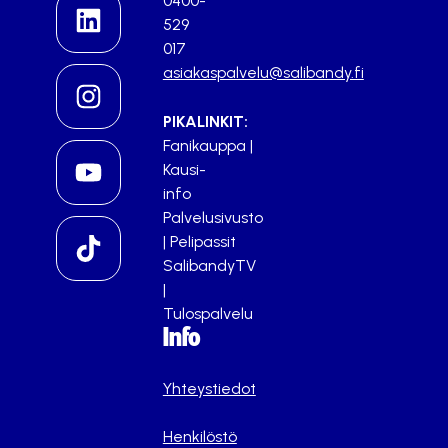
0400-
529
017
asiakaspalvelu@salibandy.fi
PIKALINKIT:
Fanikauppa
|
Kausi-
info
Palvelusivusto
|
Pelipassit
SalibandyTV
|
Tulospalvelu
Info
Yhteystiedot
Henkilöstö