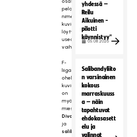
osasta
yhdessä –
pelaajia
Reilu
nimettyjä
Aikuinen -
kuvia
pilotti
löytyy
käynnistyy”
useampiakin
05.08.2026
vaihtoehtoja.
F-
Salibandyliito
liigan
n varsinainen
ohella
kokous
kuvia
on
marraskuuss
myös
a – näin
miesten
tapahtuvat
Divarista
ehdokasasett
ja
elu ja
salibandymaajoukkueista
.
valinnat