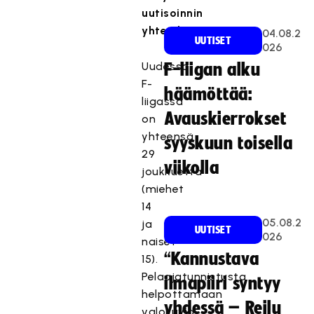
uutisoinnin
yhteydessä.
04.08.2
UUTISET
026
Uudessa
F-liigan alku
F-
häämöttää:
liigassa
Avauskierrokset
on
yhteensä
syyskuun toisella
29
viikolla
joukkuetta
(miehet
14
05.08.2
ja
UUTISET
026
naiset
“Kannustava
15).
Pelaajatunnistusta
ilmapiiri syntyy
helpottamaan
yhdessä – Reilu
valokuvia