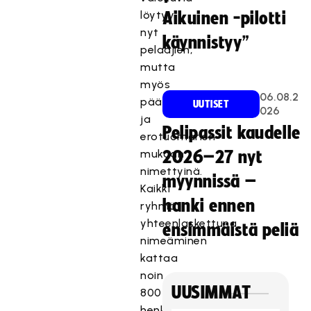
löytyy
Aikuinen -pilotti
nyt
käynnistyy”
pelaajien,
mutta
myös
06.08.2
päävalmentajien
UUTISET
026
ja
Pelipassit kaudelle
erotuomarien
mukaan
2026–27 nyt
nimettyinä.
myynnissä –
Kaikki
hanki ennen
ryhmät
yhteenlaskettuna
ensimmäistä peliä
nimeäminen
kattaa
noin
UUSIMMAT
800
henkilön