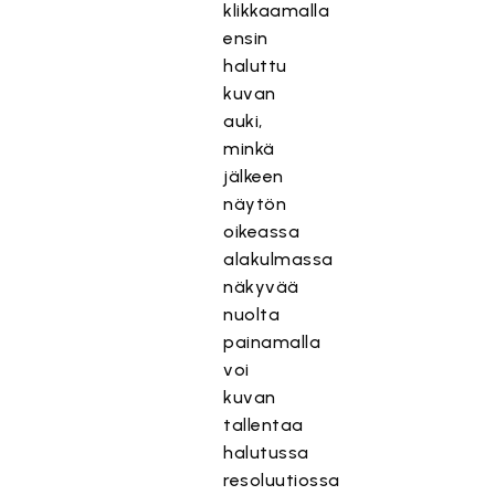
klikkaamalla
ensin
haluttu
kuvan
auki,
minkä
jälkeen
näytön
oikeassa
alakulmassa
näkyvää
nuolta
painamalla
voi
kuvan
tallentaa
halutussa
resoluutiossa