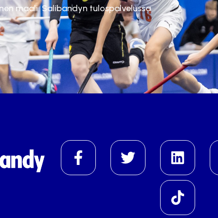
inen maali. Salibandyn tulospalvelussa.