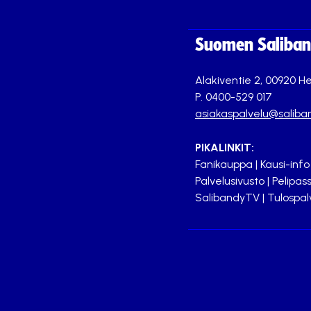
Suomen Saliband
Alakiventie 2, 00920 He
P. 0400-529 017
asiakaspalvelu@saliban
PIKALINKIT:
Fanikauppa
|
Kausi-info
Palvelusivusto
|
Pelipass
SalibandyTV
|
Tulospal