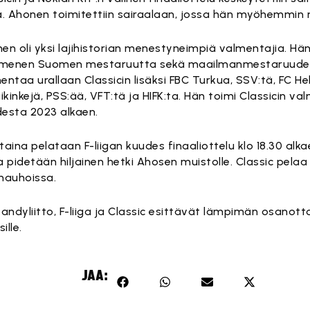
a. Ahonen toimitettiin sairaalaan, jossa hän myöhemmin 
en oli yksi lajihistorian menestyneimpiä valmentajia. Hän 
enen Suomen mestaruutta sekä maailmanmestaruuden 
entaa urallaan Classicin lisäksi FBC Turkua, SSV:tä, FC He
iikinkejä, PSS:ää, VFT:tä ja HIFK:ta. Hän toimi Classicin v
esta 2023 alkaen.
taina pelataan F-liigan kuudes finaaliottelu klo 18.30 alk
a pidetään hiljainen hetki Ahosen muistolle. Classic pelaa
nauhoissa.
bandyliitto, F-liiga ja Classic esittävät lämpimän osano
sille.
JAA: