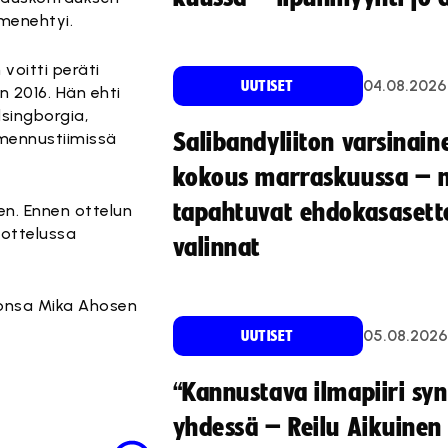
menehtyi.
voitti peräti
04.08.2026
UUTISET
2016. Hän ehti
lsingborgia,
almennustiimissä
Salibandyliiton varsinain
kokous marraskuussa – 
tapahtuvat ehdokasasette
aen. Ennen ottelun
 ottelussa
valinnat
ttonsa Mika Ahosen
05.08.2026
UUTISET
“Kannustava ilmapiiri sy
yhdessä – Reilu Aikuinen 