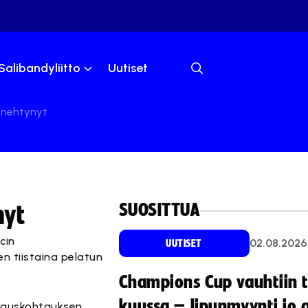
Salibandyliitto
Uutiset
enehtynyt
SUOSITTUA
nyt
cin
02.08.2026
UUTISET
n tiistaina pelatun
Champions Cup vauhtiin 
kuussa – lipunmyynti jo 
airauskohtauksen