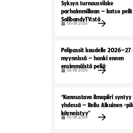
Syksyn turnausvilske
parhaimmillaan – katso pelit
SalibandyTV:stä
06.08.2026
Pelipassit kaudelle 2026–27
myynnissä – hanki ennen
ensimmäistä peliä
06.08.2026
“Kannustava ilmapiiri syntyy
yhdessä – Reilu Aikuinen -pil
käynnistyy”
05.08.2026