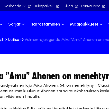
SalibandyTV
Tulospalvelu
F-liiga
Fanikauppa
Sarjat
Harrastaminen
Maajoukkueet
.fi
Uutiset
Valmentajalegenda Mika ”Amu” Ahonen on m
a ”Amu” Ahonen on menehty
bandyvalmentaja Mika Ahonen, 54, on menehtynyt. Classi
ennustiimin kuulunut Ahonen sai sairauskohtauksen keske
gan viidennen finaalin.
sicin ja Nokian KrP:n välinen finaaliottelu keskeytettiin s