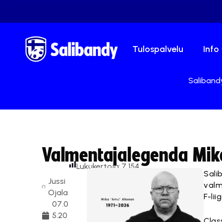
Tulospalvelu
Info
Salibandy
Valmentajalegenda Mik
Lukukertoja:
7 154
Sali
Jussi
valm
Ojala
F-lii
07.0
5.20
Clas