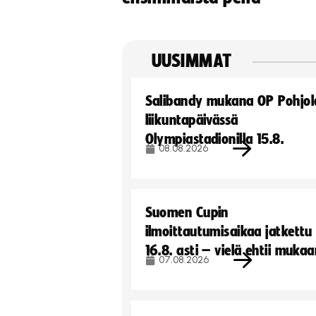
UUSIMMAT
Salibandy mukana OP Pohjol
liikuntapäivässä
Olympiastadionilla 15.8.
08.08.2026
Suomen Cupin
ilmoittautumisaikaa jatkettu
16.8. asti – vielä ehtii muka
07.08.2026