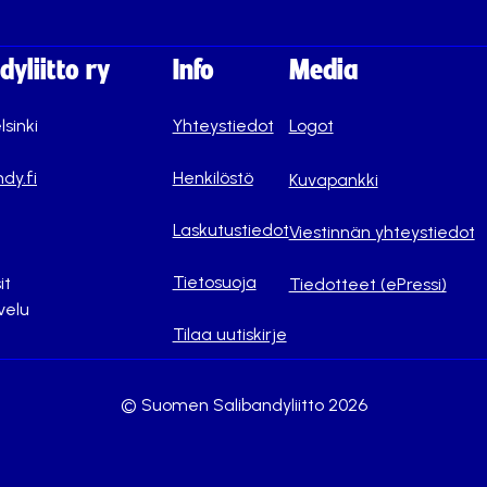
yliitto ry
Info
Media
lsinki
Yhteystiedot
Logot
dy.fi
Henkilöstö
Kuvapankki
Laskutustiedot
Viestinnän yhteystiedot
Tietosuoja
it
Tiedotteet (ePressi)
velu
Tilaa uutiskirje
© Suomen Salibandyliitto 2026