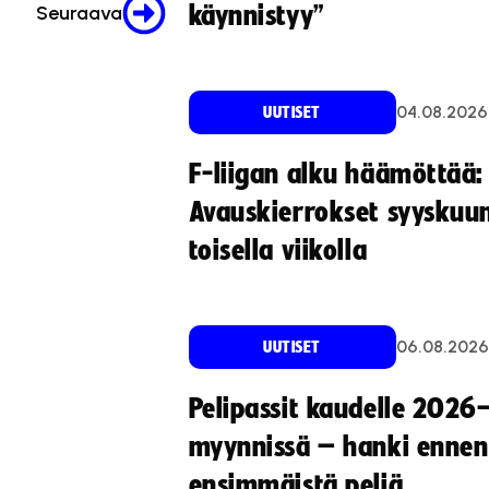
käynnistyy”
Seuraava
04.08.2026
UUTISET
F-liigan alku häämöttää:
Avauskierrokset syyskuu
toisella viikolla
06.08.2026
UUTISET
Pelipassit kaudelle 2026
myynnissä – hanki ennen
ensimmäistä peliä