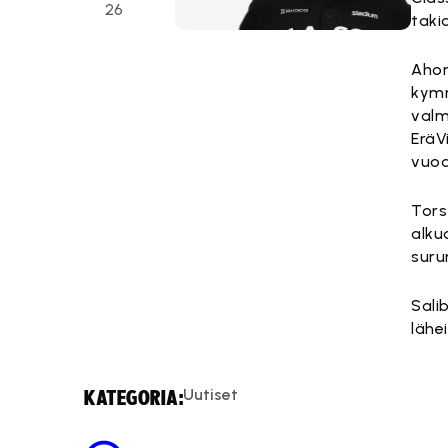
26
taki
Ahon
kymm
valm
EräV
vuod
Tors
alku
suru
Sali
lähei
Uutiset
KATEGORIA: