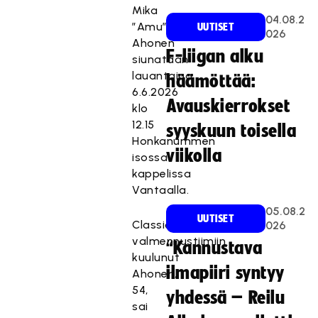
Mika
04.08.2
”Amu”
UUTISET
026
Ahonen
F-liigan alku
siunataan
lauantaina
häämöttää:
6.6.2026
Avauskierrokset
klo
12.15
syyskuun toisella
Honkanummen
viikolla
isossa
kappelissa
Vantaalla.
05.08.2
UUTISET
Classicin
026
valmennustiimiin
“Kannustava
kuulunut
ilmapiiri syntyy
Ahonen,
54,
yhdessä – Reilu
sai