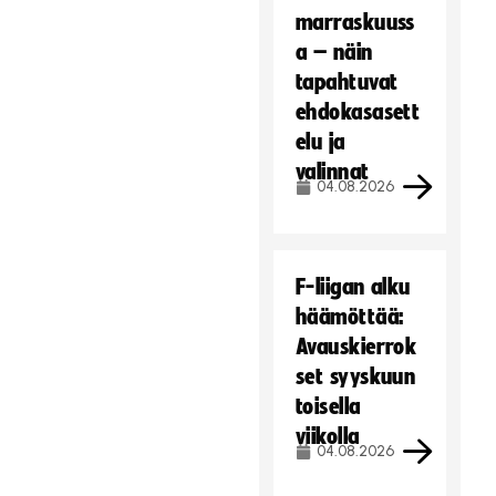
marraskuuss
a – näin
tapahtuvat
ehdokasasett
elu ja
valinnat
04.08.2026
F-liigan alku
häämöttää:
Avauskierrok
set syyskuun
toisella
viikolla
04.08.2026