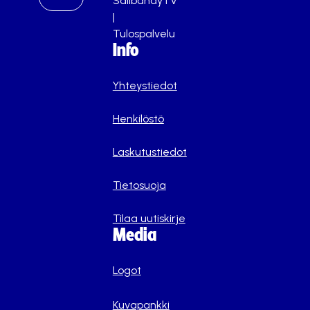
SalibandyTV
|
Tulospalvelu
Info
Yhteystiedot
Henkilöstö
Laskutustiedot
Tietosuoja
Tilaa uutiskirje
Media
Logot
Kuvapankki