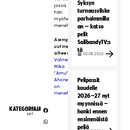
Syksyn
jossa
turnausvilske
hän
parhaimmilla
myöhemmin
menehtyi.
an – katso
pelit
Aiempi
SalibandyTV:s
uutinen
tä
aiheesta:
06.08.2026
Valmentajalegenda
Mika
”Amu”
Ahonen
Pelipassit
on
kaudelle
menehtynyt
2026–27 nyt
myynnissä –
Uuti
KATEGORIA:
JAA:
hanki ennen
set
ensimmäistä
peliä