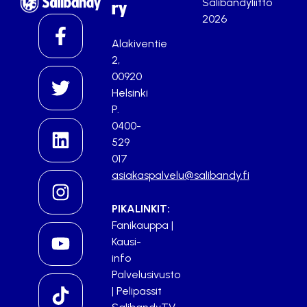
Salibandyliitto
ry
2026
Alakiventie
2,
00920
Helsinki
P.
0400-
529
017
asiakaspalvelu@salibandy.fi
PIKALINKIT:
Fanikauppa
|
Kausi-
info
Palvelusivusto
|
Pelipassit