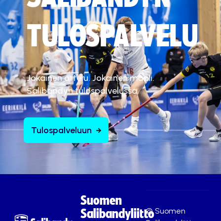
TULOSPALVELU
Jokainen ottelu. Jokainen maali.
Salibandyn tulospalvelussa.
Tulospalveluun
Suomen
© Suomen
Salibandyliitto