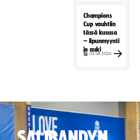
Champions
Cup vauhtiin
tässä kuussa
– lipunmyynti
jo auki
02.08.2026
SALIBANDYN