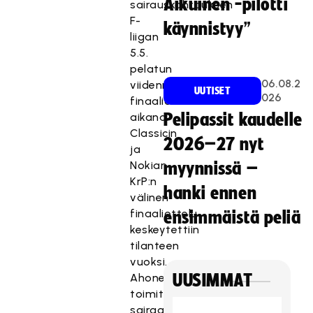
Aikuinen -pilotti
sairauskohtauksen
F-
käynnistyy”
liigan
5.5.
pelatun
06.08.2
viidennen
UUTISET
026
finaaliottelun
aikana.
Pelipassit kaudelle
Classicin
2026–27 nyt
ja
Nokian
myynnissä –
KrP:n
hanki ennen
välinen
finaaliottelu
ensimmäistä peliä
keskeytettiin
tilanteen
vuoksi.
Ahonen
UUSIMMAT
toimitettiin
sairaalaan,