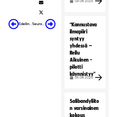
06.08.2026
Edellinen
Seuraava
“Kannustava
ilmapiiri
syntyy
yhdessä –
Reilu
Aikuinen -
pilotti
käynnistyy”
05.08.2026
Salibandyliito
n varsinainen
kokous