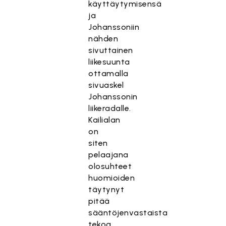
käyttäytymisensä
ja
Johanssoniin
nähden
sivuttainen
liikesuunta
ottamalla
sivuaskel
Johanssonin
liikeradalle.
Kailialan
on
siten
pelaajana
olosuhteet
huomioiden
täytynyt
pitää
sääntöjenvastaista
tekoa