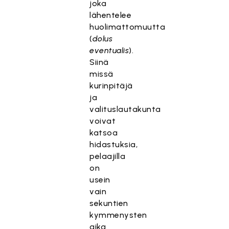
joka
lähentelee
huolimattomuutta
(
dolus
eventualis
).
Siinä
missä
kurinpitäjä
ja
valituslautakunta
voivat
katsoa
hidastuksia,
pelaajilla
on
usein
vain
sekuntien
kymmenysten
aika