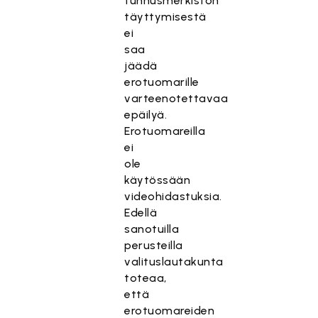
tunnusmerkistön
täyttymisestä
ei
saa
jäädä
erotuomarille
varteenotettavaa
epäilyä.
Erotuomareilla
ei
ole
käytössään
videohidastuksia.
Edellä
sanotuilla
perusteilla
valituslautakunta
toteaa,
että
erotuomareiden