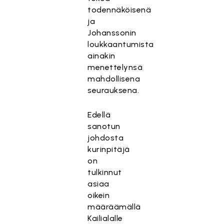
todennäköisenä
ja
Johanssonin
loukkaantumista
ainakin
menettelynsä
mahdollisena
seurauksena.
Edellä
sanotun
johdosta
kurinpitäjä
on
tulkinnut
asiaa
oikein
määräämällä
Kailialalle