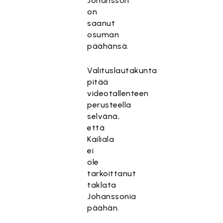
Johansson
on
saanut
osuman
päähänsä.
Valituslautakunta
pitää
videotallenteen
perusteella
selvänä,
että
Kailiala
ei
ole
tarkoittanut
taklata
Johanssonia
päähän.