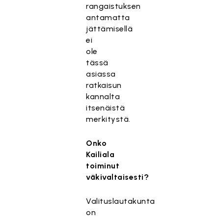
rangaistuksen
antamatta
jättämisellä
ei
ole
tässä
asiassa
ratkaisun
kannalta
itsenäistä
merkitystä.
Onko
Kailiala
toiminut
väkivaltaisesti?
Valituslautakunta
on