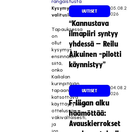
Kysymyksenasettelu
05.08.2
UUTISET
026
valituslautakunnassa
“Kannustava
Tapauksessa
ilmapiiri syntyy
on
ollut
yhdessä – Reilu
kysymys
Aikuinen -pilotti
ensinnäkin
siitä,
käynnistyy”
onko
Kailialan
kurinpitäjän
04.08.2
tapaan
UUTISET
026
katsottava
F-liigan alku
käyttäytyneen
ottelussa
häämöttää:
väkivaltaisesti,
Avauskierrokset
ja
jos