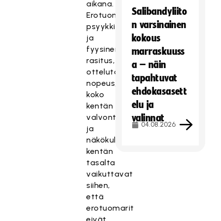
aikana.
Salibandyliito
Erotuomareiden
n varsinainen
psyykkinen
kokous
ja
fyysinen
marraskuuss
rasitus,
a – näin
ottelutapahtuman
tapahtuvat
nopeus,
ehdokasasett
koko
elu ja
kentän
valvontavelvollisuus
valinnat
04.08.2026
ja
näkökulma
kentän
tasalta
vaikuttavat
siihen,
että
erotuomarit
eivät