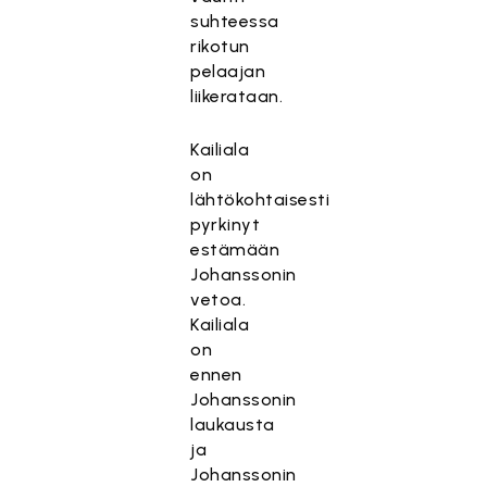
suhteessa
rikotun
pelaajan
liikerataan.
Kailiala
on
lähtökohtaisesti
pyrkinyt
estämään
Johanssonin
vetoa.
Kailiala
on
ennen
Johanssonin
laukausta
ja
Johanssonin