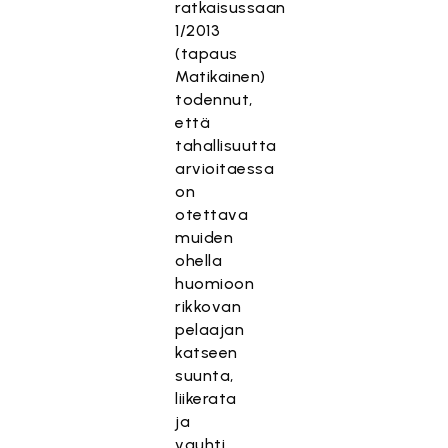
ratkaisussaan
1/2013
(tapaus
Matikainen)
todennut,
että
tahallisuutta
arvioitaessa
on
otettava
muiden
ohella
huomioon
rikkovan
pelaajan
katseen
suunta,
liikerata
ja
vauhti