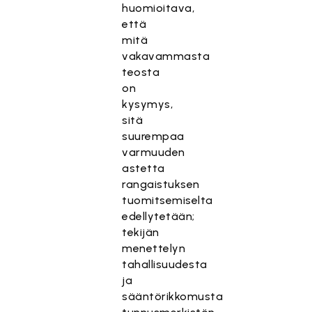
huomioitava,
että
mitä
vakavammasta
teosta
on
kysymys,
sitä
suurempaa
varmuuden
astetta
rangaistuksen
tuomitsemiselta
edellytetään;
tekijän
menettelyn
tahallisuudesta
ja
sääntörikkomusta