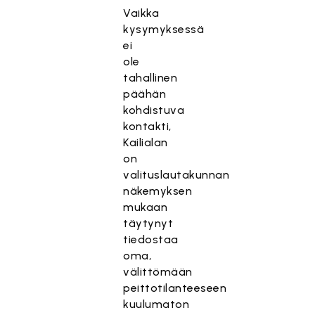
Vaikka
kysymyksessä
ei
ole
tahallinen
päähän
kohdistuva
kontakti,
Kailialan
on
valituslautakunnan
näkemyksen
mukaan
täytynyt
tiedostaa
oma,
välittömään
peittotilanteeseen
kuulumaton