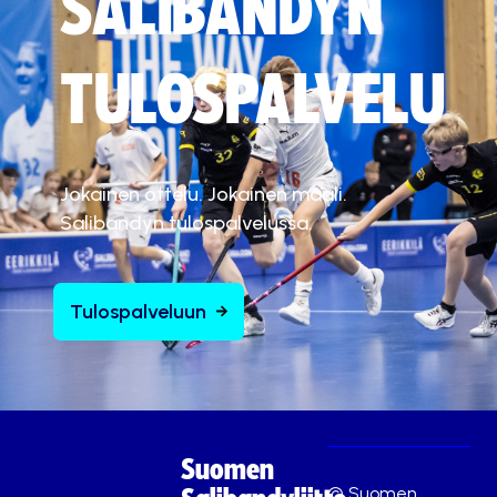
SALIBANDYN
TULOSPALVELU
Jokainen ottelu. Jokainen maali.
Salibandyn tulospalvelussa.
Tulospalveluun
Suomen
© Suomen