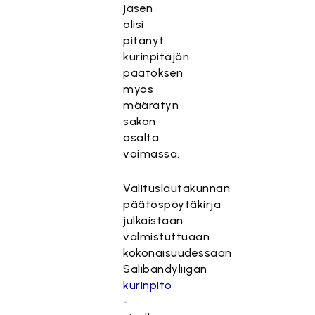
jäsen
olisi
pitänyt
kurinpitäjän
päätöksen
myös
määrätyn
sakon
osalta
voimassa.
Valituslautakunnan
päätöspöytäkirja
julkaistaan
valmistuttuaan
kokonaisuudessaan
Salibandyliigan
kurinpito
-