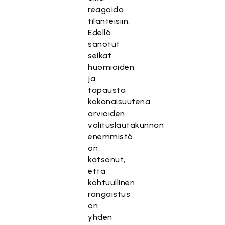
reagoida
tilanteisiin.
Edellä
sanotut
seikat
huomioiden,
ja
tapausta
kokonaisuutena
arvioiden
valituslautakunnan
enemmistö
on
katsonut,
että
kohtuullinen
rangaistus
on
yhden