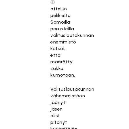
(1)
ottelun
pelikielto.
Samoilla
perusteilla
valituslautakunnan
enemmistö
katsoi,
että
määrätty
sakko
kumotaan.
Valituslautakunnan
vähemmistöön
jäänyt
jäsen
olisi
pitänyt
kurinpitäjän