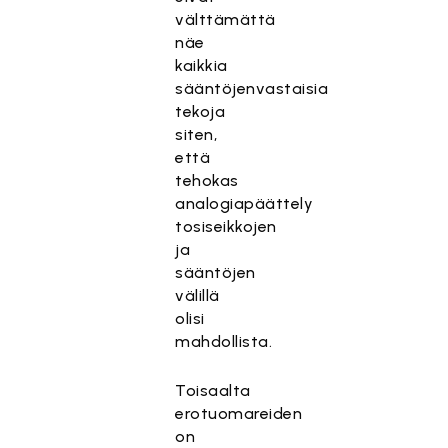
välttämättä
näe
kaikkia
sääntöjenvastaisia
tekoja
siten,
että
tehokas
analogiapäättely
tosiseikkojen
ja
sääntöjen
välillä
olisi
mahdollista.
Toisaalta
erotuomareiden
on