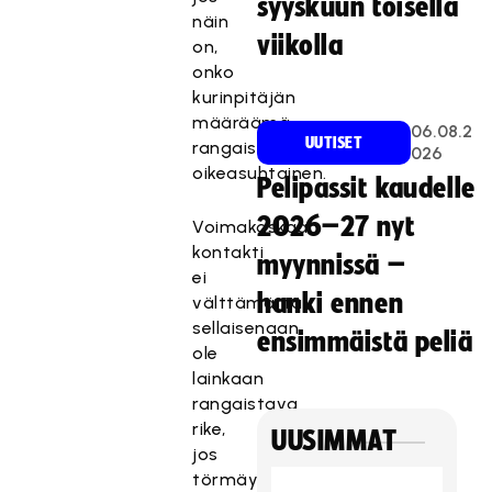
syyskuun toisella
näin
viikolla
on,
onko
kurinpitäjän
määräämä
06.08.2
UUTISET
rangaistus
026
oikeasuhtainen.
Pelipassit kaudelle
2026–27 nyt
Voimakaskaan
kontakti
myynnissä –
ei
hanki ennen
välttämättä
sellaisenaan
ensimmäistä peliä
ole
lainkaan
rangaistava
rike,
UUSIMMAT
jos
törmäys