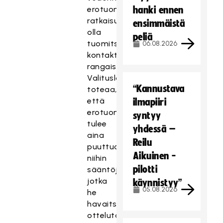
erotuomarien
hanki ennen
ratkaisuun
ensimmäistä
olla
peliä
tuomitsematta
06.08.2026
kontaktitilanteesta
rangaistusta.
Valituslautakunta
“Kannustava
toteaa,
että
ilmapiiri
erotuomareiden
syntyy
tulee
yhdessä –
aina
Reilu
puuttua
Aikuinen -
niihin
pilotti
sääntöjenvastaisuuksiin,
jotka
käynnistyy”
05.08.2026
he
havaitsevat
ottelutapahtuman