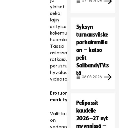
ja
07.08.2026
yleiset
sekä
lajin
erityiset
Syksyn
kokemussäännöt
turnausvilske
huomioiden.
parhaimmilla
Tässä
an – katso
asiassa
pelit
ratkaisu
SalibandyTV:s
perustuu
hyvälaatuiseen
tä
06.08.2026
videotallenteeseen.
Erotuomaritoiminnan
merkitys
Pelipassit
kaudelle
Valittaja
2026–27 nyt
on
myynnissä –
vedonnut