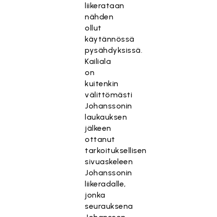
liikerataan
nähden
ollut
käytännössä
pysähdyksissä.
Kailiala
on
kuitenkin
välittömästi
Johanssonin
laukauksen
jälkeen
ottanut
tarkoituksellisen
sivuaskeleen
Johanssonin
liikeradalle,
jonka
seurauksena