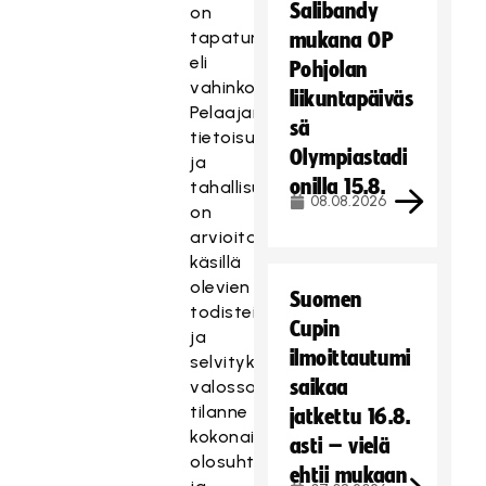
Salibandy
on
tapaturmainen
mukana OP
eli
Pohjolan
vahinko.
liikuntapäiväs
Pelaajan
sä
tietoisuutta
Olympiastadi
ja
onilla 15.8.
tahallisuutta
08.08.2026
on
arvioitava
käsillä
olevien
Suomen
todisteiden
Cupin
ja
ilmoittautumi
selvityksen
saikaa
valossa
tilanne
jatkettu 16.8.
kokonaisuutena,
asti – vielä
olosuhteet
ehtii mukaan