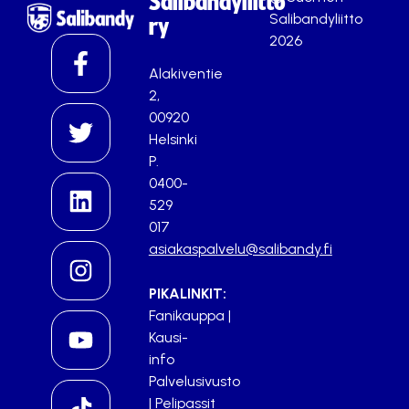
Salibandyliitto
Salibandyliitto
ry
2026
Alakiventie
2,
00920
Helsinki
P.
0400-
529
017
asiakaspalvelu@salibandy.fi
PIKALINKIT:
Fanikauppa
|
Kausi-
info
Palvelusivusto
|
Pelipassit