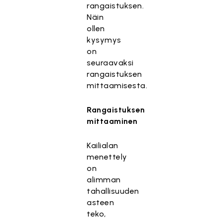
rangaistuksen.
Näin
ollen
kysymys
on
seuraavaksi
rangaistuksen
mittaamisesta.
Rangaistuksen
mittaaminen
Kailialan
menettely
on
alimman
tahallisuuden
asteen
teko,