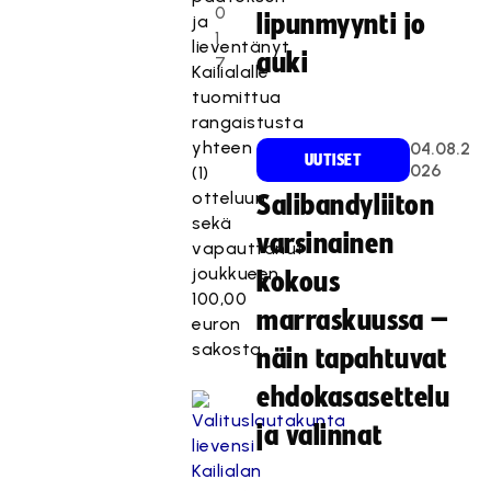
0
lipunmyynti jo
ja
1
lieventänyt
auki
7
Kailialalle
tuomittua
rangaistusta
yhteen
04.08.2
UUTISET
026
(1)
otteluun
Salibandyliiton
sekä
varsinainen
vapauttanut
joukkueen
kokous
100,00
marraskuussa –
euron
sakosta.
näin tapahtuvat
ehdokasasettelu
ja valinnat