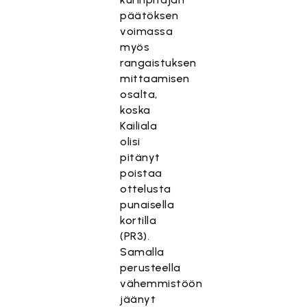
päätöksen
voimassa
myös
rangaistuksen
mittaamisen
osalta,
koska
Kailiala
olisi
pitänyt
poistaa
ottelusta
punaisella
kortilla
(PR3).
Samalla
perusteella
vähemmistöön
jäänyt