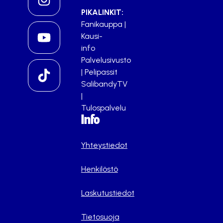
PIKALINKIT:
Fanikauppa
|
Kausi-
info
Palvelusivusto
|
Pelipassit
SalibandyTV
|
Tulospalvelu
Info
Yhteystiedot
Henkilöstö
Laskutustiedot
Tietosuoja