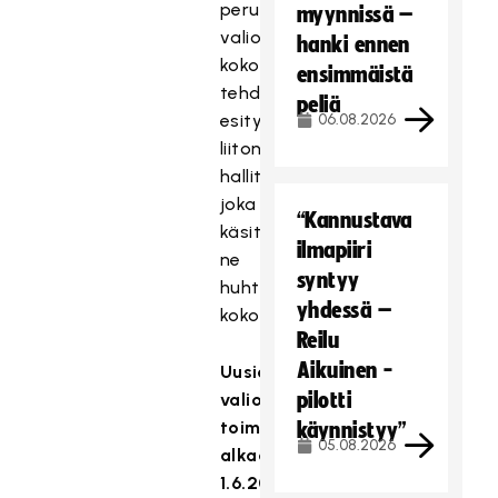
perusteella
myynnissä –
valiokuntien
hanki ennen
kokoonpanoista
ensimmäistä
tehdään
peliä
esitys
06.08.2026
liiton
hallitukselle,
joka
“Kannustava
käsittelee
ilmapiiri
ne
syntyy
huhtikuun
yhdessä –
kokouksessaan.
Reilu
Aikuinen -
Uusien
pilotti
valiokuntien
toimikausi
käynnistyy”
05.08.2026
alkaa
1.6.2021