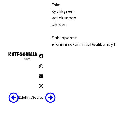
Esko
Kyyhkynen,
valiokunnan
sihteeri
Sähköpostit:
etunimi.sukunimi(at)salibandy.fi
Uuti
KATEGORIA:
JAA:
set
Edellinen
Seuraava