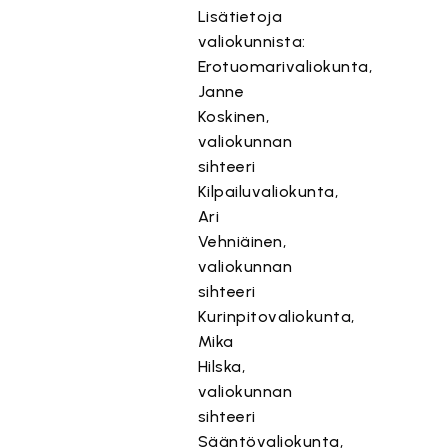
Lisätietoja
valiokunnista:
Erotuomarivaliokunta,
Janne
Koskinen,
valiokunnan
sihteeri
Kilpailuvaliokunta,
Ari
Vehniäinen,
valiokunnan
sihteeri
Kurinpitovaliokunta,
Mika
Hilska,
valiokunnan
sihteeri
Sääntövaliokunta,