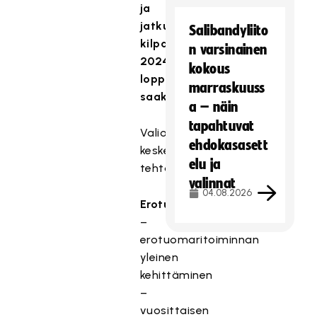
ja
jatkuu
Salibandyliito
kilpailukauden
n varsinainen
2024
kokous
loppuun
marraskuuss
saakka.
a – näin
tapahtuvat
Valiokuntien
ehdokasasett
keskeisiä
elu ja
tehtäviä:
valinnat
04.08.2026
Erotuomarivaliokunta
–
erotuomaritoiminnan
yleinen
kehittäminen
–
vuosittaisen