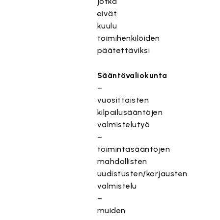
jotka
eivät
kuulu
toimihenkilöiden
päätettäviksi
Sääntövaliokunta
–
vuosittaisten
kilpailusääntöjen
valmistelutyö
–
toimintasääntöjen
mahdollisten
uudistusten/korjausten
valmistelu
–
muiden