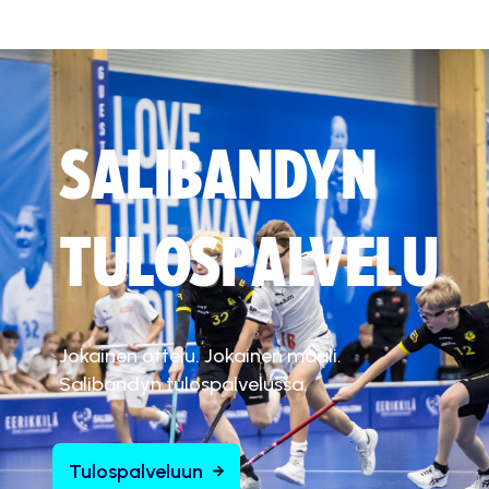
SALIBANDYN
TULOSPALVELU
Jokainen ottelu. Jokainen maali.
Salibandyn tulospalvelussa.
Tulospalveluun