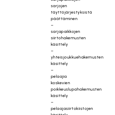
sarjojen
täyttöjärjestyksistä
päättäminen
–
sarjapaikkojen
siirtohakemusten
käsittely
–
yhteisjoukkuehakemusten
käsittely
–
pelaajia
koskevien
poikkeuslupahakemusten
käsittely
–
pelaajasiirtokiistojen
käsittely