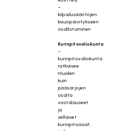
–
kilpailusääntöjen
kausipäivitykseen
osallistuminen
Kurinpitovaliokunta
–
kurinpitovaliokunta
ratkaisee
muiden
kuin
pääsarjojen
osalta
vastalauseet
ja
sellaiset
kurinpitoasiat,