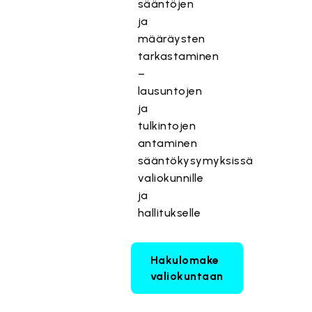
sääntöjen
ja
määräysten
tarkastaminen
–
lausuntojen
ja
tulkintojen
antaminen
sääntökysymyksissä
valiokunnille
ja
hallitukselle
Hakulomake
valiokuntaan