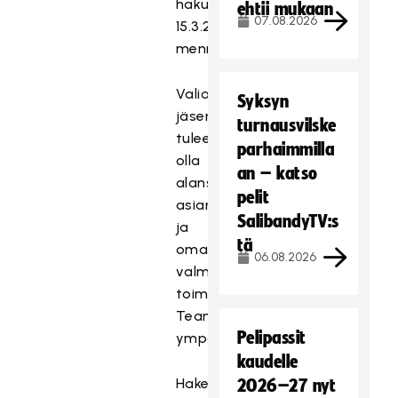
hakulomakkeen
ehtii mukaan
07.08.2026
15.3.2021
mennessä.
Valiokuntien
Syksyn
jäsenten
turnausvilske
tulee
parhaimmilla
olla
an – katso
alansa
pelit
asiantuntijoita
SalibandyTV:s
ja
tä
omata
06.08.2026
valmius
toimia
Teams-
Pelipassit
ympäristössä.
kaudelle
Hakemusten
2026–27 nyt