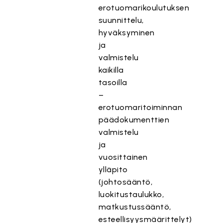
erotuomarikoulutuksen
suunnittelu,
hyväksyminen
ja
valmistelu
kaikilla
tasoilla
–
erotuomaritoiminnan
päädokumenttien
valmistelu
ja
vuosittainen
ylläpito
(johtosääntö,
luokitustaulukko,
matkustussääntö,
esteellisyysmäärittelyt)