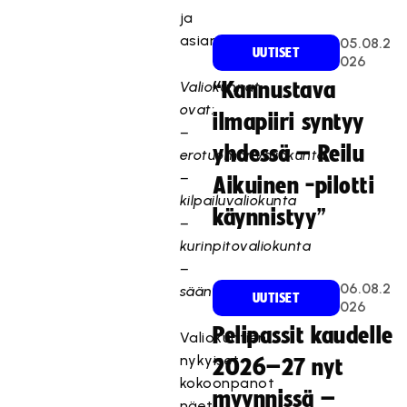
ja
asiantuntijoista.
05.08.2
UUTISET
026
Valiokunnat
“Kannustava
ovat:
ilmapiiri syntyy
–
yhdessä – Reilu
erotuomarivaliokunta
–
Aikuinen -pilotti
kilpailuvaliokunta
käynnistyy”
–
kurinpitovaliokunta
–
06.08.2
sääntövaliokunta
UUTISET
026
Pelipassit kaudelle
Valiokuntien
nykyiset
2026–27 nyt
kokoonpanot
myynnissä –
näet