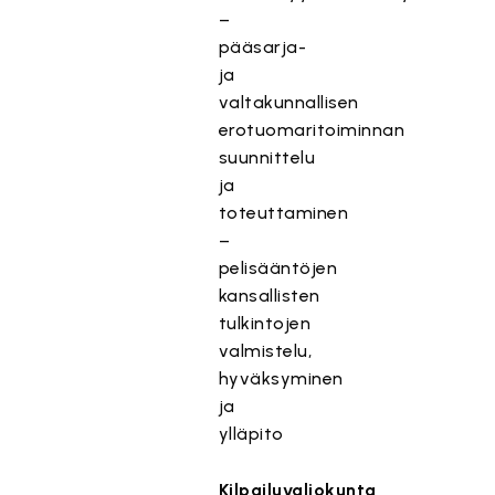
–
pääsarja-
ja
valtakunnallisen
erotuomaritoiminnan
suunnittelu
ja
toteuttaminen
–
pelisääntöjen
kansallisten
tulkintojen
valmistelu,
hyväksyminen
ja
ylläpito
Kilpailuvaliokunta