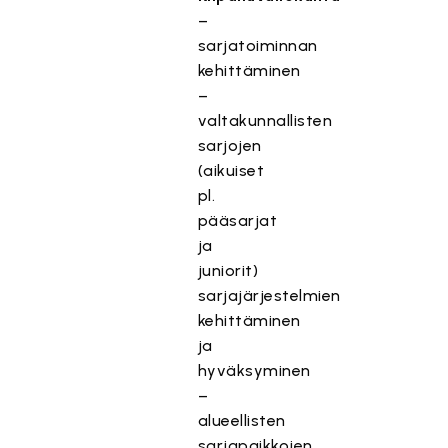
–
sarjatoiminnan
kehittäminen
–
valtakunnallisten
sarjojen
(aikuiset
pl.
pääsarjat
ja
juniorit)
sarjajärjestelmien
kehittäminen
ja
hyväksyminen
–
alueellisten
sarjapaikkojen