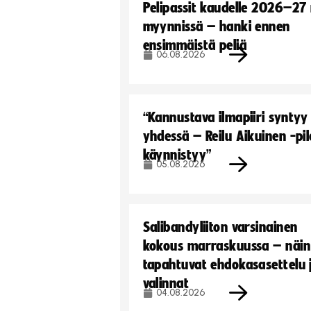
Pelipassit kaudelle 2026–27
myynnissä – hanki ennen
ensimmäistä peliä
06.08.2026
“Kannustava ilmapiiri syntyy
yhdessä – Reilu Aikuinen -pil
käynnistyy”
05.08.2026
Salibandyliiton varsinainen
kokous marraskuussa – näin
tapahtuvat ehdokasasettelu 
valinnat
04.08.2026