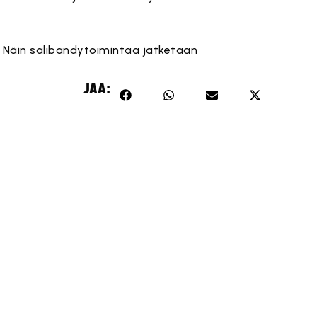
: Näin salibandytoimintaa jatketaan
JAA: