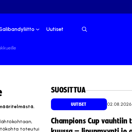
Salibandyliitto
Uutiset
kkueille
SUOSITTUA
e
02.08.2026
UUTISET
 määritelmästä.
Champions Cup vauhtiin 
 lähtökohtaan,
htökohta toteutui
kuussa – lipunmyynti jo 