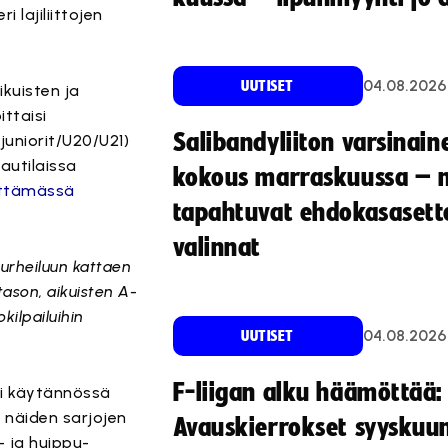
 lajiliittojen
04.08.2026
UUTISET
kuisten ja
ittaisi
Salibandyliiton varsinain
juniorit/U20/U21)
autilaissa
kokous marraskuussa – 
ittämässä
tapahtuvat ehdokasasette
valinnat
urheiluun kattaen
atason, aikuisten A-
kilpailuihin
04.08.2026
UUTISET
F-liigan alku häämöttää:
eli käytännössä
 näiden sarjojen
Avauskierrokset syyskuu
 ja huippu-