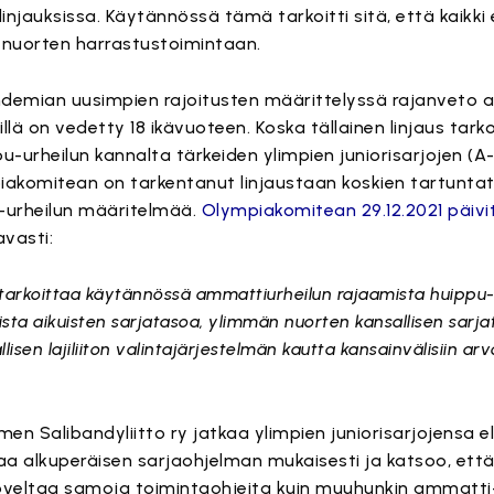
jauksissa. Käytännössä tämä tarkoitti sitä, että kaikki eri
ja nuorten harrastustoimintaan.
demian uusimpien rajoitusten määrittelyssä rajanveto ai
lä on vedetty 18 ikävuoteen. Koska tällainen linjaus tarko
urheilun kannalta tärkeiden ylimpien juniorisarjojen (A-
komitean on tarkentanut linjaustaan koskien tartuntat
-urheilun määritelmää.
Olympiakomitean 29.12.2021 päiv
vasti:
tarkoittaa käytännössä ammattiurheilun rajaamista huippu-
allista aikuisten sarjatasoa, ylimmän nuorten kansallisen sarj
en lajiliiton valintajärjestelmän kautta kansainvälisiin arvo
men Salibandyliitto ry jatkaa ylimpien juniorisarjojensa 
aa alkuperäisen sarjaohjelman mukaisesti ja katsoo, että
oveltaa samoja toimintaohjeita kuin muuhunkin ammatti-