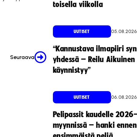
toisella viikolla
05.08.2026
UUTISET
“Kannustava ilmapiiri sy
Seuraava
yhdessä – Reilu Aikuinen 
käynnistyy”
06.08.2026
UUTISET
Pelipassit kaudelle 2026
myynnissä – hanki ennen
ensimmäistä peliä