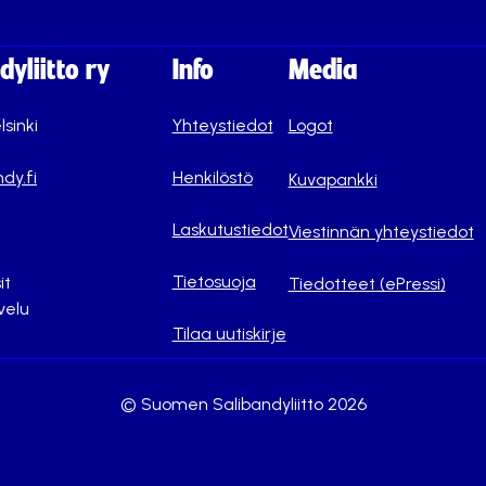
yliitto ry
Info
Media
lsinki
Yhteystiedot
Logot
dy.fi
Henkilöstö
Kuvapankki
Laskutustiedot
Viestinnän yhteystiedot
Tietosuoja
it
Tiedotteet (ePressi)
velu
Tilaa uutiskirje
© Suomen Salibandyliitto 2026