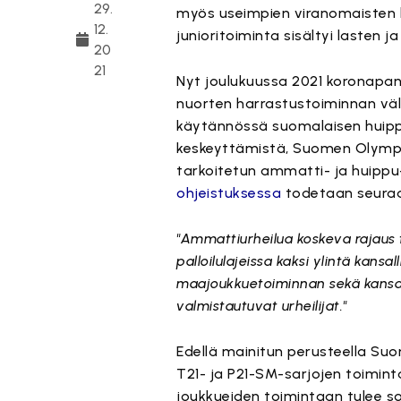
29.
myös useimpien viranomaisten lin
12.
junioritoiminta sisältyi lasten 
20
21
Nyt joulukuussa 2021 koronapan
nuorten harrastustoiminnan välil
käytännössä suomalaisen huippu-
keskeyttämistä, Suomen Olympia
tarkoitetun ammatti- ja huippu
ohjeistuksessa
todetaan seuraa
"Ammattiurheilua koskeva rajaus 
palloilulajeissa kaksi ylintä kans
maajoukkuetoiminnan sekä kansallis
valmistautuvat urheilijat."
Edellä mainitun perusteella Suo
T21- ja P21-SM-sarjojen toimint
joukkueiden toimintaan tulee s