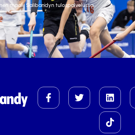
inen maali. Salibandyn tulospalvelussa.