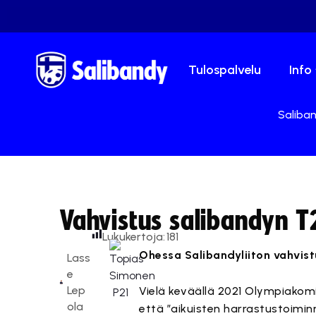
Tulospalvelu
Info
Saliban
Vahvistus salibandyn T2
Lukukertoja:
181
Ohessa Salibandyliiton vahvist
Lass
e
Lep
Vielä keväällä 2021 Olympiakomi
ola
että ”aikuisten harrastustoimin