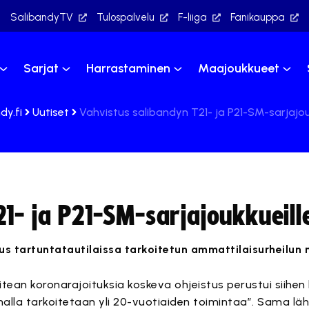
SalibandyTV
Tulospalvelu
F-liiga
Fanikauppa
Sarjat
Harrastaminen
Maajoukkueet
dy.fi
Uutiset
Vahvistus salibandyn T21- ja P21-SM-sarjajou
1- ja P21-SM-sarjajoukkueill
us tartuntatautilaissa tarkoitetun ammattilaisurheilun
tean koronarajoituksia koskeva ohjeistus perustui siihen
nalla tarkoitetaan yli 20-vuotiaiden toimintaa”. Sama lä