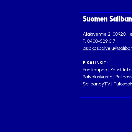
Suomen Saliband
Alakiventie 2, 00920 He
P. 0400-529 017
asiakaspalvelu@saliban
PIKALINKIT:
Fanikauppa
|
Kausi-info
Palvelusivusto
|
Pelipass
SalibandyTV
|
Tulospal