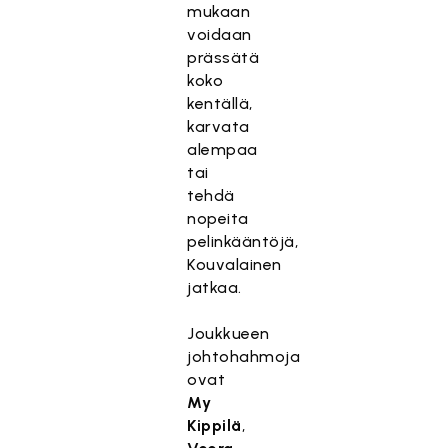
mukaan
voidaan
prässätä
koko
kentällä,
karvata
alempaa
tai
tehdä
nopeita
pelinkääntöjä,
Kouvalainen
jatkaa.
Joukkueen
johtohahmoja
ovat
My
Kippilä
,