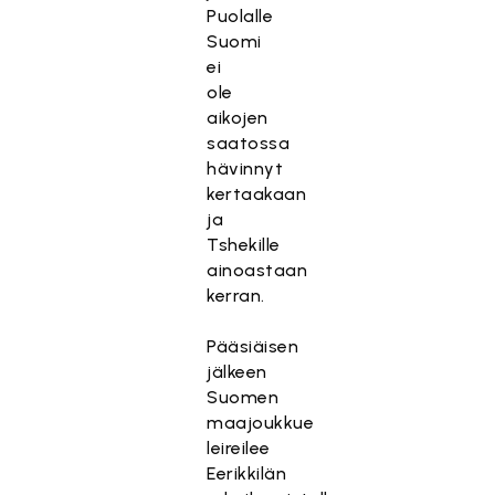
Puolalle
Suomi
ei
ole
aikojen
saatossa
hävinnyt
kertaakaan
ja
Tshekille
ainoastaan
kerran.
Pääsiäisen
jälkeen
Suomen
maajoukkue
leireilee
Eerikkilän