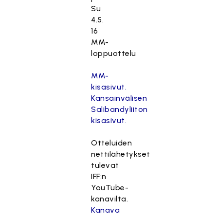
Su
4.5.
16
MM-
loppuottelu
MM-
kisasivut.
Kansainvälisen
Salibandyliiton
kisasivut.
Otteluiden
nettilähetykset
tulevat
IFF:n
YouTube-
kanavilta.
Kanava