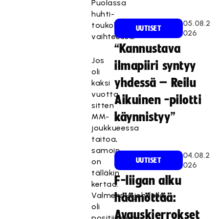
Puolassa
huhti-
05.08.2
toukokuun
UUTISET
026
vaihteessa.
“Kannustava
Jos
ilmapiiri syntyy
oli
yhdessä – Reilu
kaksi
vuotta
Aikuinen -pilotti
sitten
käynnistyy”
MM-
joukkueessa
taitoa,
samoin
04.08.2
UUTISET
on
026
tälläkin
F-liigan alku
kertaa.
Valmennusjohdolla
häämöttää:
oli
Avauskierrokset
positiivinen