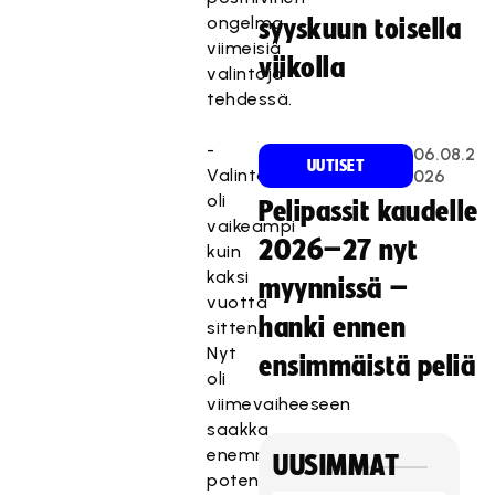
ongelma
syyskuun toisella
viimeisiä
viikolla
valintoja
tehdessä.
-
06.08.2
UUTISET
Valintatilanne
026
oli
Pelipassit kaudelle
vaikeampi
2026–27 nyt
kuin
kaksi
myynnissä –
vuotta
hanki ennen
sitten.
Nyt
ensimmäistä peliä
oli
viimevaiheeseen
saakka
enemmän
UUSIMMAT
potentiaalisia