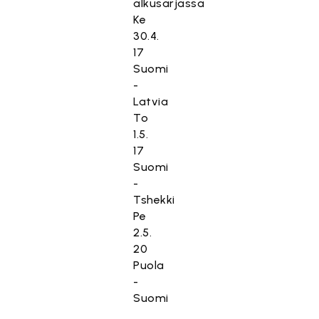
alkusarjassa
Ke
30.4.
17
Suomi
-
Latvia
To
1.5.
17
Suomi
-
Tshekki
Pe
2.5.
20
Puola
-
Suomi