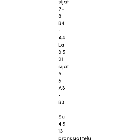
sijat
7-
8:
B4
-
A4
La
3.5.
21
sijat
5-
6:
A3
-
B3
Su
4.5.
13
pronssiottelu