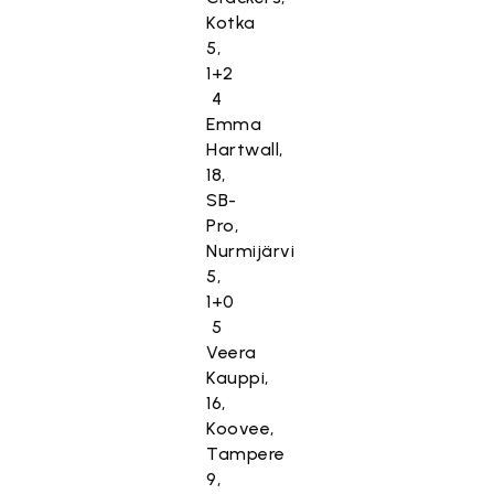
Kotka
5,
1+2
4
Emma
Hartwall,
18,
SB-
Pro,
Nurmijärvi
5,
1+0
5
Veera
Kauppi,
16,
Koovee,
Tampere
9,