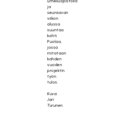
urheiluopistolla
ja
seuraavan
viikon
alussa
suuntaa
kohti
Puolaa,
jossa
mitataan
kahden
vuoden
projektin
työn
tulos.
Kuva:
Jari
Turunen.