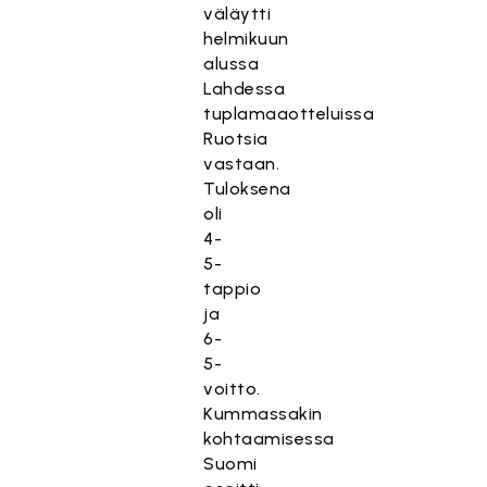
väläytti
helmikuun
alussa
Lahdessa
tuplamaaotteluissa
Ruotsia
vastaan.
Tuloksena
oli
4-
5-
tappio
ja
6-
5-
voitto.
Kummassakin
kohtaamisessa
Suomi