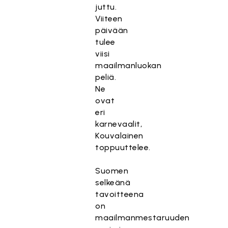
juttu.
Viiteen
päivään
tulee
viisi
maailmanluokan
peliä.
Ne
ovat
eri
karnevaalit,
Kouvalainen
toppuuttelee.
Suomen
selkeänä
tavoitteena
on
maailmanmestaruuden