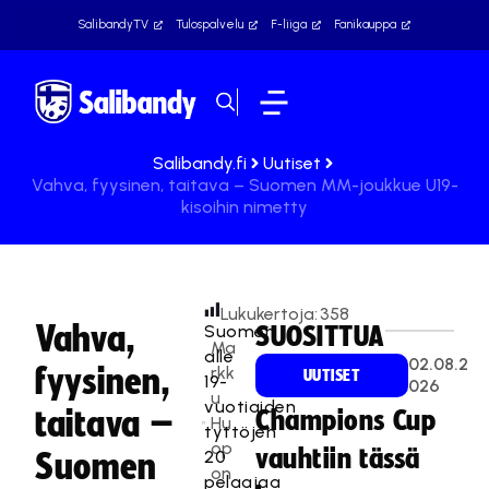
SalibandyTV
Tulospalvelu
F-liiga
Fanikauppa
Salibandy.fi
Uutiset
Vahva, fyysinen, taitava – Suomen MM-joukkue U19-
kisoihin nimetty
Lukukertoja:
358
Vahva,
Suomen
SUOSITTUA
Ma
alle
02.08.2
fyysinen,
rkk
UUTISET
19-
026
u
vuotiaiden
taitava –
Champions Cup
Hu
tyttöjen
op
vauhtiin tässä
20
Suomen
on
pelaajaa