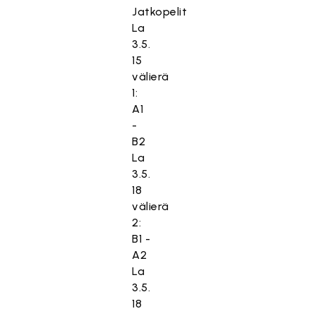
Jatkopelit
La
3.5.
15
välierä
1:
A1
-
B2
La
3.5.
18
välierä
2:
B1 -
A2
La
3.5.
18