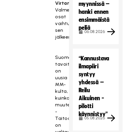
Virtanen
.
myynnissä –
Valmentajien
hanki ennen
osat
ensimmäistä
vaihtuivat
peliä
sen
06.08.2026
jälkeen.
Suomen
“Kannustava
tavoitteena
ilmapiiri
on
syntyy
uusia
yhdessä –
MM-
Reilu
kulta,
Aikuinen -
kuinkas
muuten.
pilotti
-
käynnistyy”
Taitoa
05.08.2026
on
valtavasti.