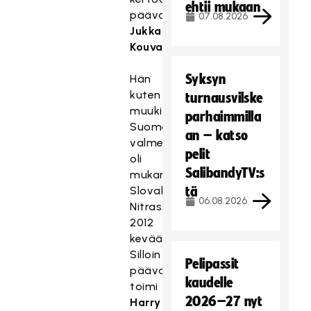
ehtii mukaan
päävalmentaja
07.08.2026
Jukka
Kouvalainen
.
Syksyn
Hän
kuten
turnausvilske
muukin
parhaimmilla
Suomen
an – katso
valmennus
pelit
oli
SalibandyTV:s
mukana
Slovakian
tä
06.08.2026
Nitrassa
2012
keväällä.
Silloin
Pelipassit
päävalmentajan
kaudelle
toimi
2026–27 nyt
Harry