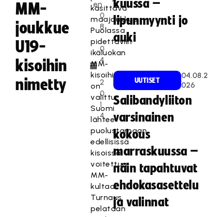
kuussa –
en
MM-
käsittävä
0
lipunmyynti jo
maajoukkue
joukkue
8
Puolassa
auki
.
pidettäviin
U19-
0
ikäluokan
4
kisoihin
MM-
.
kisoihin
04.08.2
nimetty
UUTISET
2
026
on
0
valittu.
Salibandyliiton
1
Suomi
4
varsinainen
lähtee
puolustamaan
kokous
edellisissä
marraskuussa –
kisoissa
voitettua
näin tapahtuvat
MM-
ehdokasasettelu
kultaa.
Turnaus
ja valinnat
pelataan