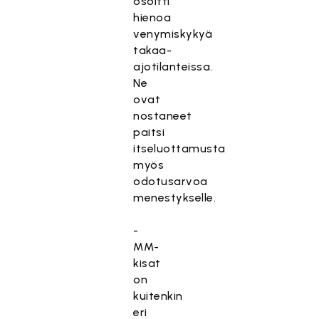
osoitti
hienoa
venymiskykyä
takaa-
ajotilanteissa.
Ne
ovat
nostaneet
paitsi
itseluottamusta
myös
odotusarvoa
menestykselle.
-
MM-
kisat
on
kuitenkin
eri