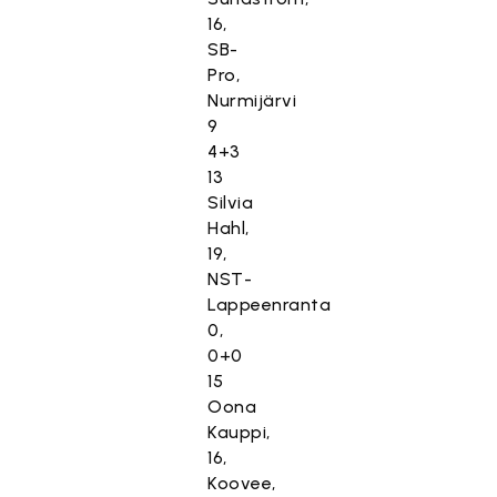
16,
SB-
Pro,
Nurmijärvi
9
4+3
13
Silvia
Hahl,
19,
NST-
Lappeenranta
0,
0+0
15
Oona
Kauppi,
16,
Koovee,