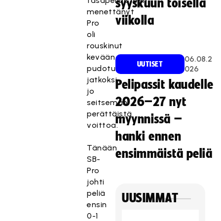
tasapelipisteen
syyskuun toisella
menettänyt
viikolla
Pro
oli
rouskinut
kevään
06.08.2
UUTISET
pudotuspeleissä
026
jatkoksi
Pelipassit kaudelle
jo
2026–27 nyt
seitsemän
perättäistä
myynnissä –
voittoa.
hanki ennen
Tänään
ensimmäistä peliä
SB-
Pro
johti
peliä
UUSIMMAT
ensin
0-1