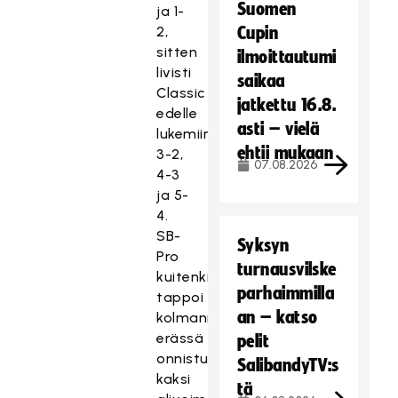
Suomen
ja 1-
2,
Cupin
sitten
ilmoittautumi
livisti
saikaa
Classic
jatkettu 16.8.
edelle
asti – vielä
lukemiin
ehtii mukaan
3-2,
07.08.2026
4-3
ja 5-
4.
SB-
Syksyn
Pro
turnausvilske
kuitenkin
parhaimmilla
tappoi
an – katso
kolmannessa
erässä
pelit
onnistuneesti
SalibandyTV:s
kaksi
tä