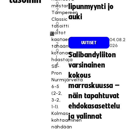
0
lipunmyynti jo
mestari
7
Tampereen
auki
.
Classic
0
tasoitti
4
voitot
.
kaataessaan
04.08.2
UUTISET
2
026
tänään
0
kotonaan
Salibandyliiton
1
haastaja
4
varsinainen
SB-
Pron
kokous
Nurmijärveltä
marraskuussa –
6-5
(2-2,
näin tapahtuvat
3-2,
ehdokasasettelu
1-1).
Kolmas
ja valinnat
kohtaaminen
nähdään