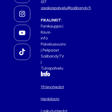
017
asiakaspalvelu@salibandy.fi
PIKALINKIT:
Fanikauppa
|
Kausi-
info
Palvelusivusto
|
Pelipassit
SalibandyTV
|
Tulospalvelu
Info
Yhteystiedot
Henkilöstö
Laskutustiedot