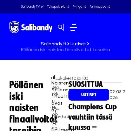
SalibandyTV
Tulospalvelu
F-liiga
Fanikauppa
Salibandy.fi
Uutiset
Pöllänen iski naisten finaalivoitot tasoihin
Lukukertoja:
183
Pöllänen
Naisten
SUOSITTUA
Ma
Salibandyliigan
02.08.2
iski
rkk
UUTISET
finaalit
026
u
ovat
naisten
Champions Cup
Hu
nyt
op
vauhtiin tässä
tilanteessa
finaalivoitot
on
1-1.
kuussa –
en
tasoihin
Hallitseva