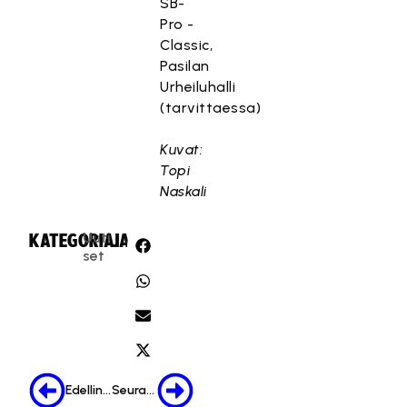
SB-
Pro -
Classic,
Pasilan
Urheiluhalli
(tarvittaessa)
Kuvat:
Topi
Naskali
Uuti
KATEGORIA:
JAA:
set
Edellinen
Seuraava