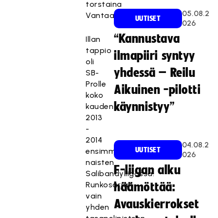
torstaina
05.08.2
Vantaalla.
UUTISET
026
“Kannustava
Illan
tappio
ilmapiiri syntyy
oli
yhdessä – Reilu
SB-
Prolle
Aikuinen -pilotti
koko
käynnistyy”
kauden
2013
-
2014
04.08.2
UUTISET
ensimmäinen
026
naisten
F-liigan alku
Salibandyliigassa.
Runkosarjan
häämöttää:
vain
Avauskierrokset
yhden