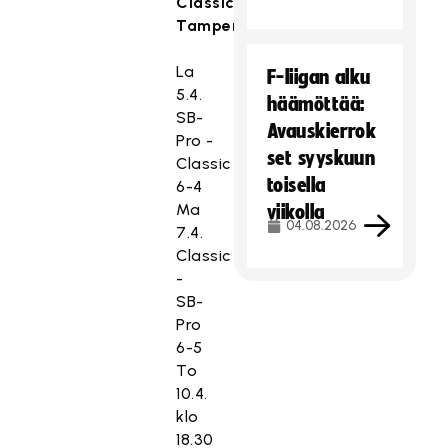
Classic,
Tampere
La
F-liigan alku
5.4.
häämöttää:
SB-
Avauskierrok
Pro -
set syyskuun
Classic
toisella
6-4
Ma
viikolla
04.08.2026
7.4.
Classic
-
SB-
Pro
6-5
To
10.4.
klo
18.30