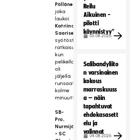
Pöllänen
,
Reilu
joka
Aikuinen -
laukoi
pilotti
Katriina
käynnistyy”
Saarisen
05.08.2026
syötöstä
ratkaisun
kun
pelikellossa
Salibandyliito
oli
n varsinainen
jäljellä
kokous
runsaat
marraskuuss
kolme
a – näin
minuuttia.
tapahtuvat
SB-
ehdokasasett
Pro,
elu ja
Nurmijärvi
valinnat
- SC
04.08.2026