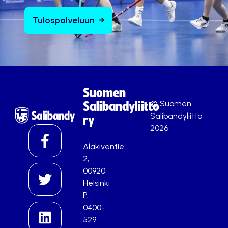
Tulospalveluun
Suomen
© Suomen
Salibandyliitto
Salibandyliitto
ry
2026
Alakiventie
2,
00920
Helsinki
P.
0400-
529