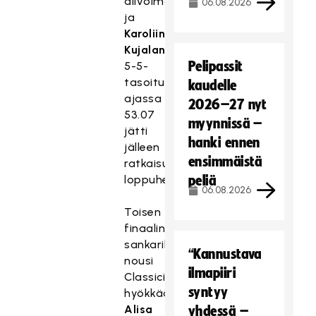
alivoimaa,
06.08.2026
ja
Karoliina
Kujalan
Pelipassit
5-5-
tasoitus
kaudelle
ajassa
2026–27 nyt
53.07
myynnissä –
jätti
hanki ennen
jälleen
ensimmäistä
ratkaisun
loppuhetkille.
peliä
06.08.2026
Toisen
finaalin
sankariksi
“Kannustava
nousi
ilmapiiri
Classicin
syntyy
hyökkääjä
Alisa
yhdessä –