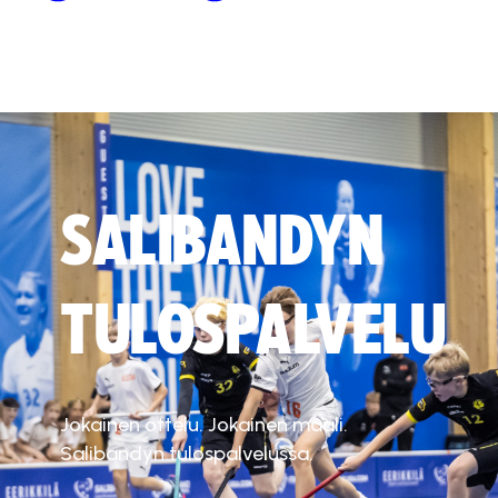
SALIBANDYN
TULOSPALVELU
Jokainen ottelu. Jokainen maali.
Salibandyn tulospalvelussa.