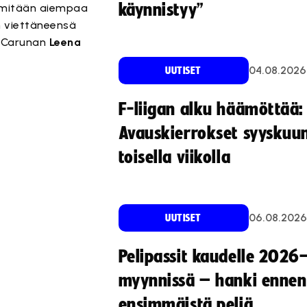
käynnistyy”
ä mitään aiempaa
n viettäneensä
o Carunan
Leena
04.08.2026
UUTISET
F-liigan alku häämöttää:
Avauskierrokset syyskuu
toisella viikolla
06.08.2026
UUTISET
Pelipassit kaudelle 2026
myynnissä – hanki ennen
ensimmäistä peliä