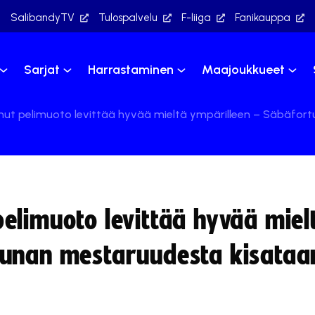
SalibandyTV
Tulospalvelu
F-liiga
Fanikauppa
Sarjat
Harrastaminen
Maajoukkueet
ut pelimuoto levittää hyvää mieltä ympärilleen – Säbäfor
elimuoto levittää hyvää miel
tunan mestaruudesta kisataa