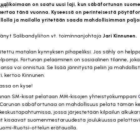
 valikoimaan on saatu uusi laji, kun säbäfortunan suo
ertaa tänä vuonna. Kyseessä on perinteisestä pöytäfor
pallolla ja mailalla yritetään saada mahdollisimman paljo
änyt Salibandyliiton vt. toiminnanjohtaja
Jari Kinnunen.
ettu matalan kynnyksen pihapeliksi. Jos sähly on helppo l
lpompi. Fortunan pelaaminen on sosiaalinen tilanne, joka 
hansa voi onnistua. Se lisää jännitystä peliin ja mahdollis
ti, kertoo Kinnunen.
ämä sisältö on estetty, koska se vaatii markkinointievästeitä.
assa on kyse!
Hyväksy markkinointievästeet
nan SM-kisat pelataan MM-kisojen yhteistyökumppani
a. Carunan säbäfortunaa on mahdollisuus pelata tämän 
keskustapahtumissa, jossa järjestetään kilpailun alkukar
jat kisaavat suomenmestaruudesta joulukuussa pelattav
uomi-Ruotsi-ottelun erätauolla.