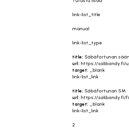
Tutustu lisää:
link-list_title
manual
link-list_type
title:
Säbäfortunan sää
url:
https://salibandy.fi
target:
_blank
link-list_link
title:
Säbäfortunan SM
url:
https://salibandy.fi
target:
_blank
link-list_link
2