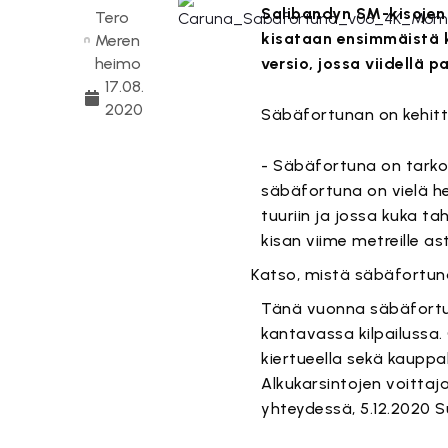
Salibandyn SM-kisojen
Tero
kisataan ensimmäistä k
Meren
heimo
versio, jossa viidellä 
17.08.
2020
Säbäfortunan on kehitt
- Säbäfortuna on tarkoit
säbäfortuna on vielä he
tuuriin ja jossa kuka ta
kisan viime metreille as
T
Katso, mistä säbäfortun
Tänä vuonna säbäfortu
kantavassa kilpailuss
kiertueella sekä kauppa
Alkukarsintojen voitta
yhteydessä, 5.12.2020 S