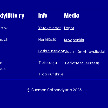
yliitto ry
Info
Media
lsinki
Yhteystiedot
Logot
dy.fi
Henkilöstö
Kuvapankki
Laskutustiedot
Viestinnän yhteystiedot
Tietosuoja
it
Tiedotteet (ePressi)
velu
Tilaa uutiskirje
© Suomen Salibandyliitto 2026