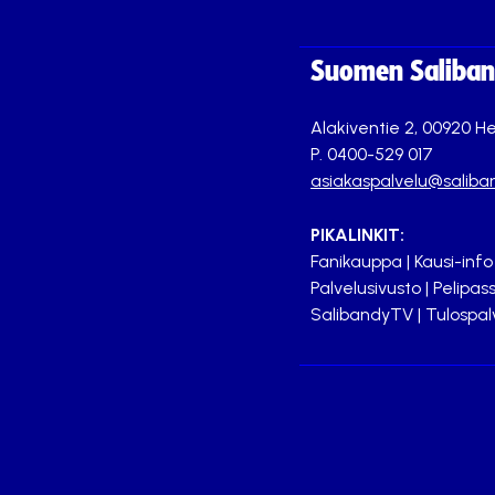
Suomen Saliband
Alakiventie 2, 00920 He
P. 0400-529 017
asiakaspalvelu@saliban
PIKALINKIT:
Fanikauppa
|
Kausi-info
Palvelusivusto
|
Pelipass
SalibandyTV
|
Tulospal