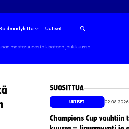
Salibandyliitto
Uutiset
tunan mestaruudesta kisataan joulukuussa
SUOSITTUA
tä
n
02.08.2026
UUTISET
Champions Cup vauhtiin 
kuussa – lipunmyynti jo 