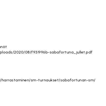
nnöt
/uploads/2020/08/f931996b-sabafortuna_jullet.pdf
/fi/harrastaminen/sm-turnaukset/sabafortunan-sm/