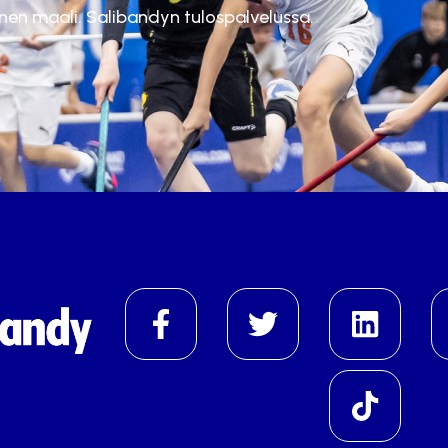
inen maali. Salibandyn tulospalvelussa.