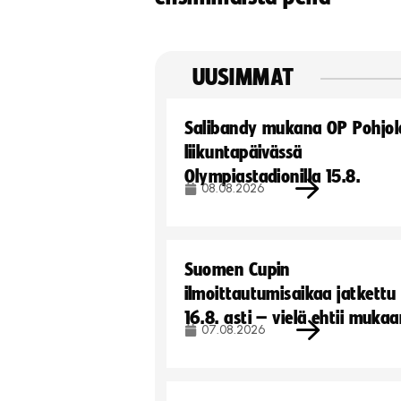
UUSIMMAT
Salibandy mukana OP Pohjol
liikuntapäivässä
Olympiastadionilla 15.8.
08.08.2026
Suomen Cupin
ilmoittautumisaikaa jatkettu
16.8. asti – vielä ehtii muka
07.08.2026