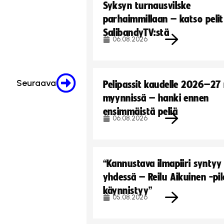
Syksyn turnausvilske
parhaimmillaan – katso pelit
SalibandyTV:stä
06.08.2026
Seuraava
Pelipassit kaudelle 2026–27
myynnissä – hanki ennen
ensimmäistä peliä
06.08.2026
“Kannustava ilmapiiri syntyy
yhdessä – Reilu Aikuinen -pil
käynnistyy”
05.08.2026