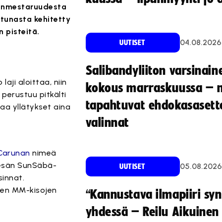
menmestaruudesta
tunasta kehitetty
n pisteitä.
04.08.2026
UUTISET
Salibandyliiton varsinain
aji aloittaa, niin
kokous marraskuussa – 
perustuu pitkälti
tapahtuvat ehdokasasette
taa yllätykset aina
valinnat
Carunan
nimeä
kesän SunSäbä-
05.08.2026
UUTISET
sinnat.
ien MM-kisojen
“Kannustava ilmapiiri sy
yhdessä – Reilu Aikuinen 