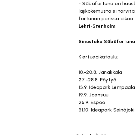
- Säbäfortuna on hauska
lajikokemusta ei tarvi
fortunan parissa aikaa
Lehti-Stenholm.
Sinustako Säbäfortun
Kiertueaikataulu:
18.-20.8. Janakkala
27.-28.8. Pöytyä
13.9. Ideapark Lempääl
19.9. Joensuu
26.9. Espoo
31.10. Ideapark Seinäjoki