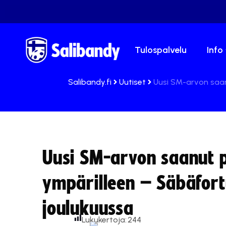
Tulospalvelu
Info
Salibandy.fi
Uutiset
Uusi SM-arvon saan
Uusi SM-arvon saanut p
ympärilleen – Säbäfor
joulukuussa
Lukukertoja:
244