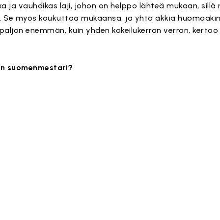
 ja vauhdikas laji, johon on helppo lähteä mukaan, sill
ta. Se myös koukuttaa mukaansa, ja yhtä äkkiä huomaaki
 paljon enemmän, kuin yhden kokeilukerran verran, kerto
an suomenmestari?
ä