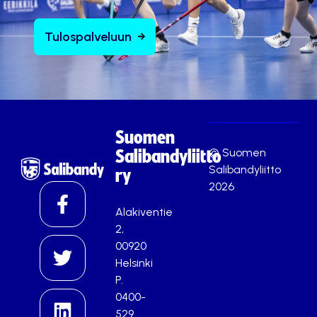
Tulospalveluun
Suomen
© Suomen
Salibandyliitto
Salibandyliitto
ry
2026
Alakiventie
2,
00920
Helsinki
P.
0400-
529