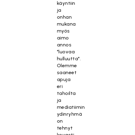
käyntiin
ja
onhan
mukana
myös
aimo
annos
"luovaa
hulluutta".
Olemme
saaneet
apuja
eri
tahoilta
ja
mediatiimin
ydinryhmä
on
tehnyt
kovasti