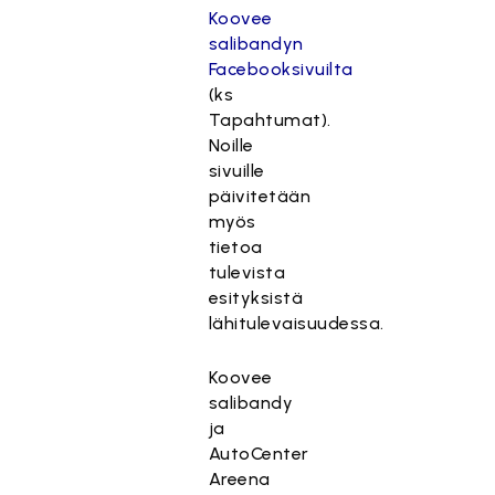
Koovee
salibandyn
Facebooksivuilta
(ks
Tapahtumat).
Noille
sivuille
päivitetään
myös
tietoa
tulevista
esityksistä
lähitulevaisuudessa.
Koovee
salibandy
ja
AutoCenter
Areena