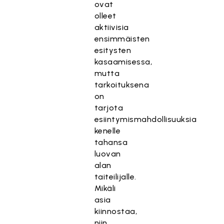
ovat
olleet
aktiivisia
ensimmäisten
esitysten
kasaamisessa,
mutta
tarkoituksena
on
tarjota
esiintymismahdollisuuksia
kenelle
tahansa
luovan
alan
taiteilijalle.
Mikäli
asia
kiinnostaa,
niin