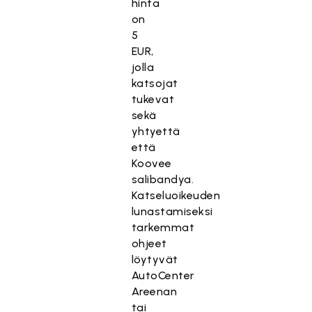
hinta
on
5
EUR,
jolla
katsojat
tukevat
sekä
yhtyettä
että
Koovee
salibandya.
Katseluoikeuden
lunastamiseksi
tarkemmat
ohjeet
löytyvät
AutoCenter
Areenan
tai