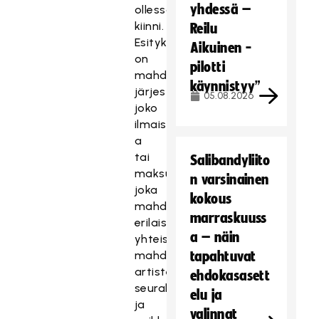
yhdessä –
ollessa
kiinni.
Reilu
Esityksiä
Aikuinen -
on
pilotti
mahdollista
käynnistyy”
järjestää
05.08.2026
joko
ilmaisin
a
tai
Salibandyliito
maksullisina,
n varsinainen
joka
kokous
mahdollistaa
marraskuuss
erilaisia
a – näin
yhteistyön
mahdollisuuksia
tapahtuvat
artisteille,
ehdokasasett
seuralle
elu ja
ja
valinnat