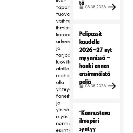
live-
tä
tapahtumien
06.08.2026
tuovan
vaihtelua
ihmisten
Pelipassit
korona-
arkeen
kaudelle
ja
2026–27 nyt
tarjoavan
myynnissä –
luoville
hanki ennen
aloille
ensimmäistä
mahdollisuuksia
peliä
olla
06.08.2026
yhteydessä
faneihinsa
ja
yleisöönsä
“Kannustava
myös
ilmapiiri
normaalien
syntyy
esiintymispaikkojen