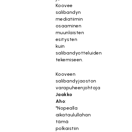
Koovee
salibandyn
mediatiimin
osaaminen
muunlaisten
esitysten
kuin
salibandyotteluiden
tekemiseen.
Kooveen
salibandyjaoston
varapuheenjohtaja
Jaakko
Aho
:
"Nopealla
aikataulullahan
tämä
polkaistiin