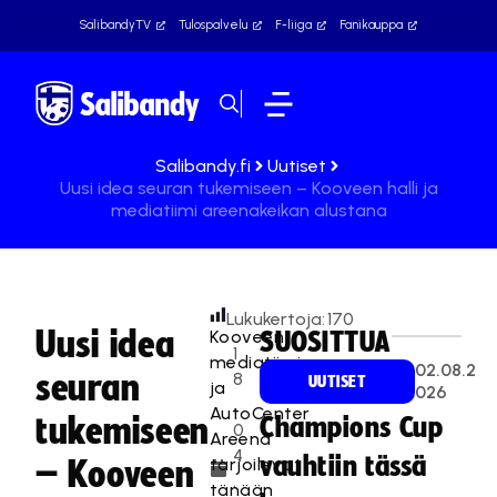
SalibandyTV
Tulospalvelu
F-liiga
Fanikauppa
Salibandy.fi
Uutiset
Uusi idea seuran tukemiseen – Kooveen halli ja
mediatiimi areenakeikan alustana
Lukukertoja:
170
Uusi idea
Kooveen
SUOSITTUA
1
mediatiimi
02.08.2
seuran
8
UUTISET
ja
026
.
AutoCenter
tukemiseen
Champions Cup
0
Areena
4
vauhtiin tässä
tarjoilevat
– Kooveen
.
tänään