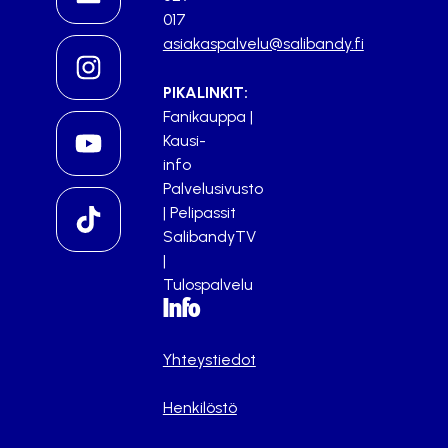
017
asiakaspalvelu@salibandy.fi
PIKALINKIT:
Fanikauppa
|
Kausi-
info
Palvelusivusto
|
Pelipassit
SalibandyTV
|
Tulospalvelu
Info
Yhteystiedot
Henkilöstö