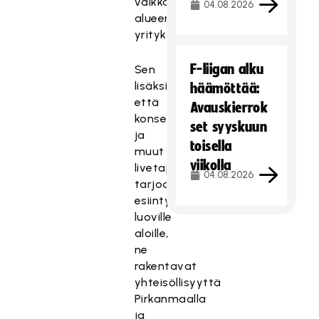
vaikkapa
04.08.2026
alueen
yrityksille.
F-liigan alku
Sen
lisäksi
häämöttää:
että
Avauskierrok
konsertit
set syyskuun
ja
toisella
muut
viikolla
livetapahtumat
04.08.2026
tarjoavat
esiintymismahdollisuuksia
luoville
aloille,
ne
rakentavat
yhteisöllisyyttä
Pirkanmaalla
ja