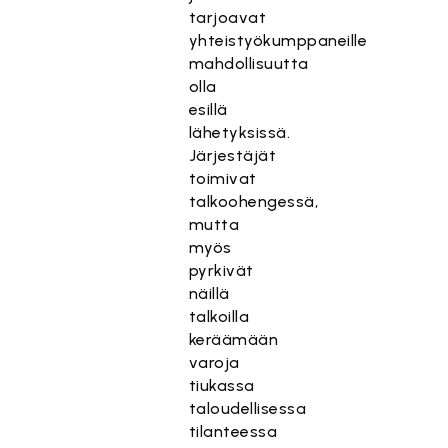
tarjoavat
yhteistyökumppaneille
mahdollisuutta
olla
esillä
lähetyksissä.
Järjestäjät
toimivat
talkoohengessä,
mutta
myös
pyrkivät
näillä
talkoilla
keräämään
varoja
tiukassa
taloudellisessa
tilanteessa