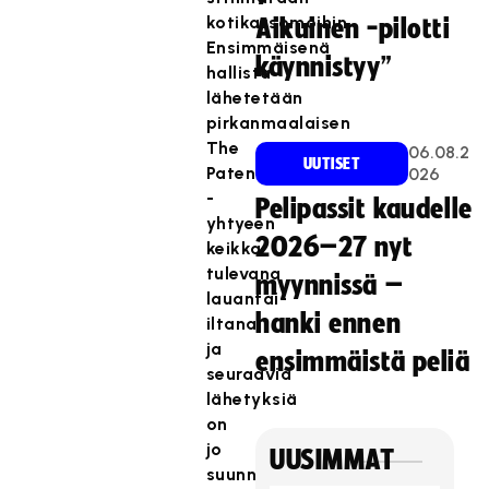
kotikatsomoihin.
Aikuinen -pilotti
Ensimmäisenä
käynnistyy”
hallista
lähetetään
pirkanmaalaisen
The
06.08.2
UUTISET
Patents
026
-
Pelipassit kaudelle
yhtyeen
2026–27 nyt
keikka
tulevana
myynnissä –
lauantai-
hanki ennen
iltana,
ja
ensimmäistä peliä
seuraavia
lähetyksiä
on
jo
UUSIMMAT
suunnitteilla.