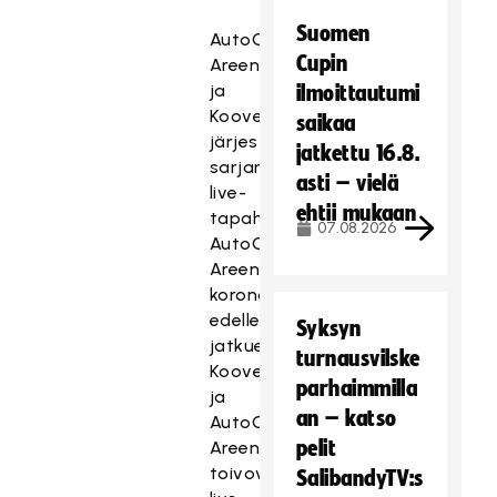
Suomen
AutoCenter
Cupin
Areena
ja
ilmoittautumi
Koovee
saikaa
järjestävät
jatkettu 16.8.
sarjan
asti – vielä
live-
ehtii mukaan
tapahtumia
07.08.2026
AutoCenter
Areenalta
koronatilanteen
edelleen
Syksyn
jatkuessa.
turnausvilske
Koovee
parhaimmilla
ja
an – katso
AutoCenter
pelit
Areena
toivovat
SalibandyTV:s