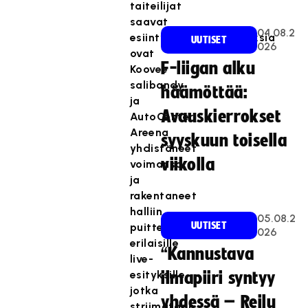
taiteilijat
saavat
04.08.2
esiintymismahdollisuuksia
UUTISET
026
ovat
F-liigan alku
Koovee
salibandy
häämöttää:
ja
Avauskierrokset
AutoCenter
Areena
syyskuun toisella
yhdistäneet
viikolla
voimansa
ja
rakentaneet
halliin
05.08.2
UUTISET
puitteet
026
erilaisille
“Kannustava
live-
esityksille,
ilmapiiri syntyy
jotka
yhdessä – Reilu
striimataan