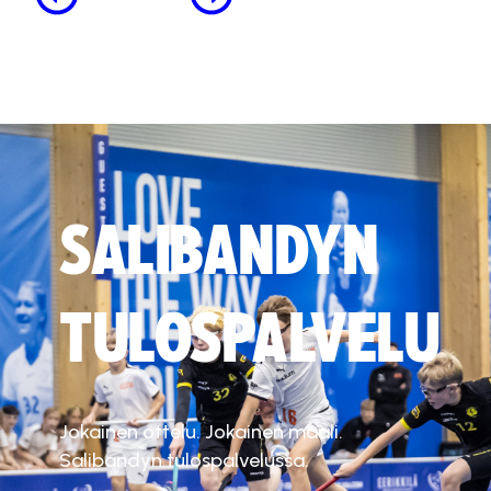
SALIBANDYN
TULOSPALVELU
Jokainen ottelu. Jokainen maali.
Salibandyn tulospalvelussa.