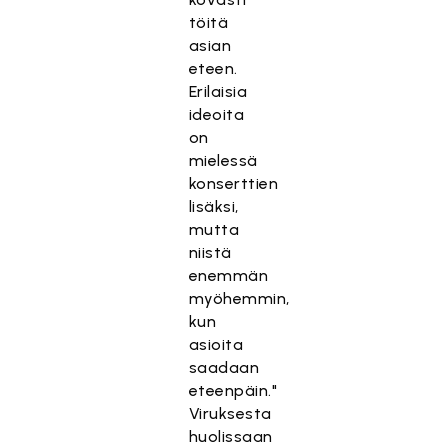
töitä
asian
eteen.
Erilaisia
ideoita
on
mielessä
konserttien
lisäksi,
mutta
niistä
enemmän
myöhemmin,
kun
asioita
saadaan
eteenpäin."
Viruksesta
huolissaan