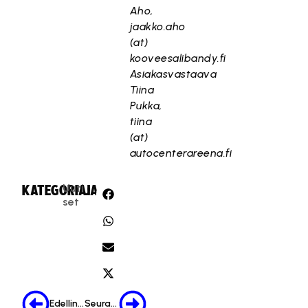
Aho,
jaakko.aho
(at)
kooveesalibandy.fi
Asiakasvastaava
Tiina
Pukka,
tiina
(at)
autocenterareena.fi
Uuti
KATEGORIA:
JAA:
set
Edellinen
Seuraava