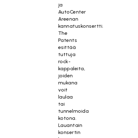
ja
AutoCenter
Areenan
kannatuskonsertti.
The
Patents
esittää
tuttuja
rock-
kappaleita,
joiden
mukana
voit
laulaa
tai
tunnelmoida
kotona.
Lauantain
konsertin