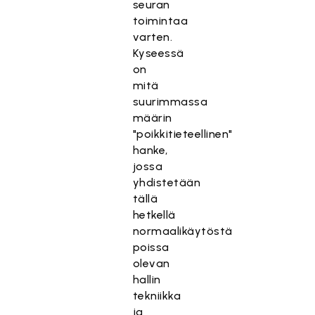
seuran
toimintaa
varten.
Kyseessä
on
mitä
suurimmassa
määrin
"poikkitieteellinen"
hanke,
jossa
yhdistetään
tällä
hetkellä
normaalikäytöstä
poissa
olevan
hallin
tekniikka
ja