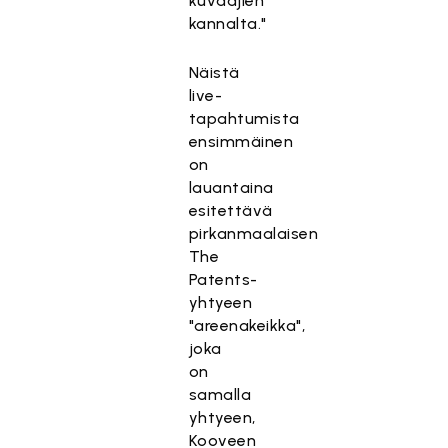
kuvaajien
kannalta."
Näistä
live-
tapahtumista
ensimmäinen
on
lauantaina
esitettävä
pirkanmaalaisen
The
Patents-
yhtyeen
"areenakeikka",
joka
on
samalla
yhtyeen,
Kooveen