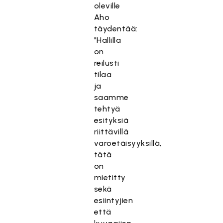
oleville
Aho
täydentää:
"Hallilla
on
reilusti
tilaa
ja
saamme
tehtyä
esityksiä
riittävillä
varoetäisyyksillä,
tätä
on
mietitty
sekä
esiintyjien
että