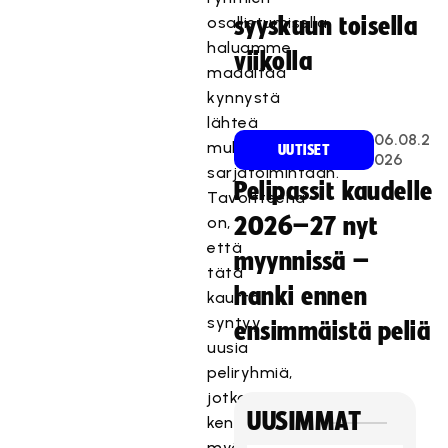
osallistumisella
syyskuun toisella
haluamme
viikolla
madaltaa
kynnystä
lähteä
06.08.2
mukaan
UUTISET
026
sarjatoimintaan.
Pelipassit kaudelle
Tavoitteena
on,
2026–27 nyt
että
myynnissä –
tätä
hanki ennen
kautta
syntyy
ensimmäistä peliä
uusia
peliryhmiä,
jotka
UUSIMMAT
kenties
myöhemmin