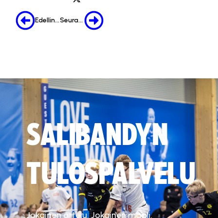
Edellinen
Seuraava
SALIBANDYN
TULOSPALVELU
Jokainen ottelu. Jokainen maali.