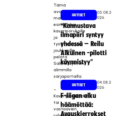
Tämä
avaa
05.08.2
UUTISET
026
mahdollisuuden
esimerkiksi
“Kannustava
kaveriporukoille
ilmapiiri syntyy
ja
yhdessä – Reilu
työyhteisöjen
joukkueille
Aikuinen -pilotti
pelata
käynnistyy”
Salibandyliiton
alimmilla
sarjaportailla.
04.08.2
UUTISET
026
–
F-liigan alku
Kaveriporukoiden
tai
häämöttää:
vastaavien
Avauskierrokset
ryhmien