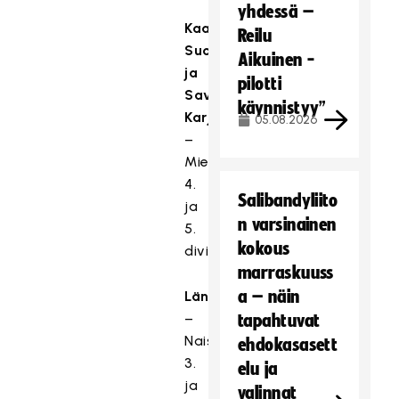
yhdessä –
Kaakkois-
Reilu
Suomi
Aikuinen -
ja
pilotti
Savo-
käynnistyy”
Karjala
05.08.2026
–
Miehet:
4.
Salibandyliito
ja
n varsinainen
5.
kokous
divisioona
marraskuuss
a – näin
Länsirannikko
–
tapahtuvat
Naiset:
ehdokasasett
3.
elu ja
ja
valinnat