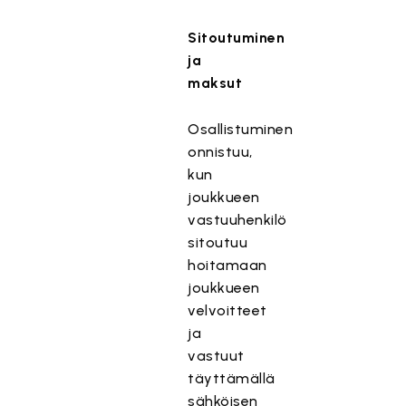
Sitoutuminen
ja
maksut
Osallistuminen
onnistuu,
kun
joukkueen
vastuuhenkilö
sitoutuu
hoitamaan
joukkueen
velvoitteet
ja
vastuut
täyttämällä
sähköisen