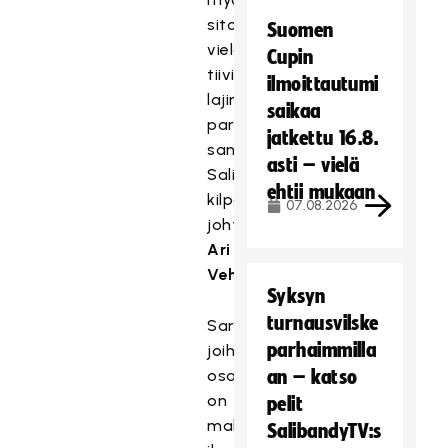
sitoutuvat
Suomen
vielä
Cupin
tiiviimmin
ilmoittautumi
lajin
saikaa
pariin,
jatkettu 16.8.
sanoo
asti – vielä
Salibandyliiton
ehtii mukaan
kilpailutoiminnan
07.08.2026
johtaja
Ari
Vehniäinen
.
Syksyn
turnausvilske
Sarjatasot,
parhaimmilla
joihin
osallistuminen
an – katso
on
pelit
mahdollista
SalibandyTV:s