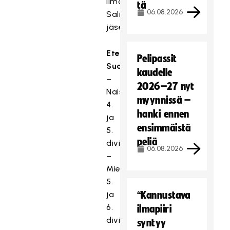
ilman
tä
06.08.2026
Salibandyliiton
jäsenyyttä:
Etelä-
Pelipassit
Suomi
kaudelle
–
2026–27 nyt
Naiset:
myynnissä –
4.
hanki ennen
ja
ensimmäistä
5.
peliä
divisioona
06.08.2026
–
Miehet:
5.
ja
“Kannustava
6.
ilmapiiri
divisioona
syntyy