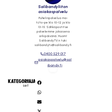
Salibandyliiton
asiakaspalvelu
Puhelinpalvelua ma-
ti/to-pe klo 10-12 ja klo
13-15. Sähköpostitse
palvelemme jokaisena
arkipäivänä. Huom!
SalibandyTV:n tuki:
salibandytv@salibandy.fi
0400 529 017
asiakaspalvelu@sal
ibandy.fi
Uuti
KATEGORIA:
JAA:
set