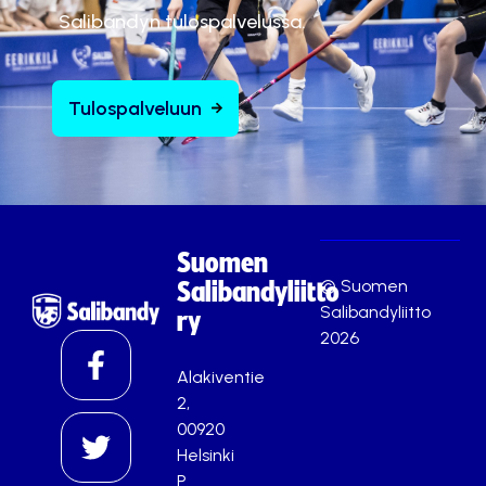
Salibandyn tulospalvelussa.
Tulospalveluun
Suomen
© Suomen
Salibandyliitto
Salibandyliitto
ry
2026
Alakiventie
2,
00920
Helsinki
P.