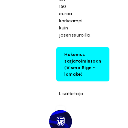
150
euroa
korkeampi
kuin
jäsenseuroilla.
Hakemus
sarjatoimintaan
(Visma Sign -
lomake)
Lisätietoja: