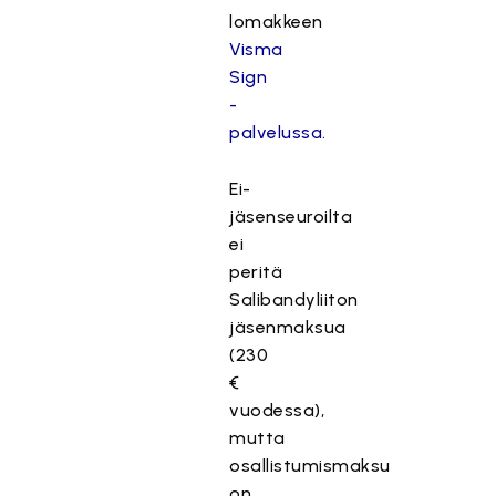
lomakkeen
Visma
Sign
-
palvelussa
.
Ei-
jäsenseuroilta
ei
peritä
Salibandyliiton
jäsenmaksua
(230
€
vuodessa),
mutta
osallistumismaksu
on