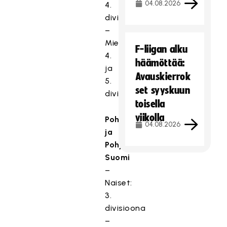
04.08.2026
4.
divisioona
–
Miehet:
F-liigan alku
4.
häämöttää:
ja
Avauskierrok
5.
set syyskuun
divisioona
toisella
viikolla
Pohjanmaa
04.08.2026
ja
Pohjois-
Suomi
–
Naiset:
3.
divisioona
–