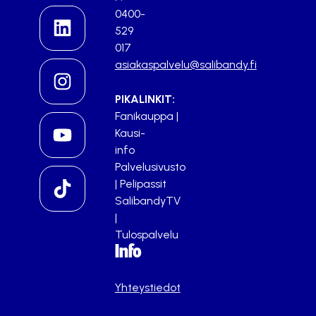
0400-
529
017
asiakaspalvelu@salibandy.fi
PIKALINKIT:
Fanikauppa
|
Kausi-
info
Palvelusivusto
|
Pelipassit
SalibandyTV
|
Tulospalvelu
Info
Yhteystiedot