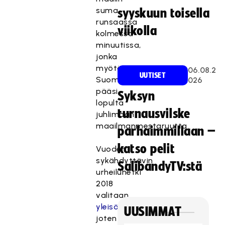
suma
syyskuun toisella
runsaassa
viikolla
kolmessa
minuutissa,
jonka
myötä
06.08.2
UUTISET
Suomi
026
pääsi
Syksyn
lopulta
turnausvilske
juhlimaan
maailmanmestaruutta.
parhaimmillaan –
katso pelit
Vuoden
sykähdyttävin
SalibandyTV:stä
urheiluhetki
2018
valitaan
yleisöäänestyksessä
,
UUSIMMAT
joten