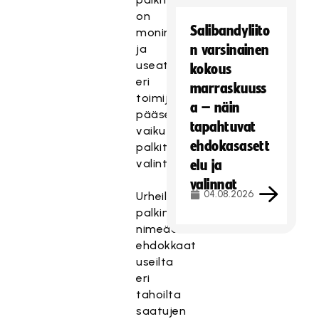
on
Salibandyliito
monimuotoinen
ja
n varsinainen
useat
kokous
eri
marraskuuss
toimijat
a – näin
pääsevät
tapahtuvat
vaikuttamaan
ehdokasasett
palkittavien
valintaan.
elu ja
valinnat
04.08.2026
Urheilugaalan
palkintolautakunta
nimeää
ehdokkaat
useilta
eri
tahoilta
saatujen