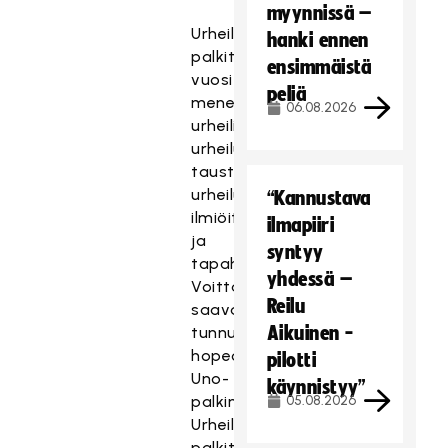
myynnissä –
Urheilugaalassa
hanki ennen
palkitaan
ensimmäistä
vuosittain
peliä
menestyneitä
06.08.2026
urheilijoita,
urheilun
taustavaikuttajia,
urheilun
“Kannustava
ilmiöitä
ilmapiiri
ja
syntyy
tapahtumia.
yhdessä –
Voittajat
Reilu
saavat
Aikuinen -
tunnustuksena
hopeoidun
pilotti
Uno-
käynnistyy”
palkinnon.
05.08.2026
Urheilugaalan
palkitsemisjärjestelmä