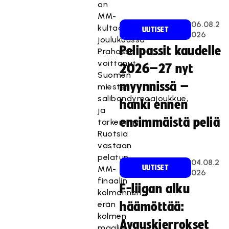
on
MM-
06.08.2
kultaa
UUTISET
026
joulukuussa
Pelipassit kaudelle
Prahassa
voittanut
2026–27 nyt
Suomen
myynnissä –
miesten
salibandymaajoukkue,
hanki ennen
ja
ensimmäistä peliä
tarkemmin
Ruotsia
vastaan
pelatun
04.08.2
UUTISET
MM-
026
finaalin
F-liigan alku
kolmannen
erän
häämöttää:
kolmen
Avauskierrokset
maalin