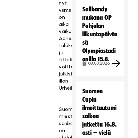
nyt
Salibandy
viimeistään
on
mukana OP
aika
Pohjolan
vaikuttaa.
liikuntapäiväs
Äänestyksen
sä
tulokset
Olympiastadi
ja
onilla 15.8.
tittelin
08.08.2026
voittaja
julkistetaan
illan
Urheilugaalassa.
Suomen
Cupin
ilmoittautumi
Suomen
saikaa
miesten
salibandymaajoukkue
jatkettu 16.8.
on
asti – vielä
ehdolla