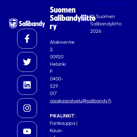
Suomen
© Suomen
Salibandyliitto
Salibandyliitto
ry
2026
Alakiventie
2,
00920
Helsinki
P.
0400-
529
017
asiakaspalvelu@salibandy.fi
PIKALINKIT:
Fanikauppa
|
Kausi-