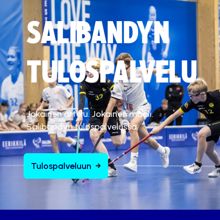
SALIBANDYN
TULOSPALVELU
Jokainen ottelu. Jokainen maali.
Salibandyn tulospalvelussa.
Tulospalveluun