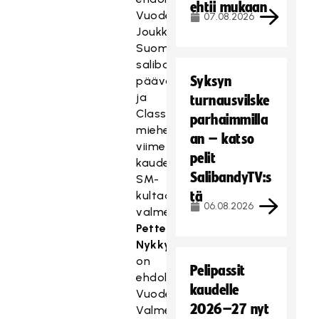
ehtii mukaan
Vuoden
07.08.2026
Joukkueeksi.
Suomen
salibandymiesten
Syksyn
päävalmentaja
ja
turnausvilske
Classicin
parhaimmilla
miehet
an – katso
viime
pelit
kaudella
SalibandyTV:s
SM-
kultaan
tä
06.08.2026
valmentanut
Petteri
Nykky
on
Pelipassit
ehdolla
kaudelle
Vuoden
2026–27 nyt
Valmentajaksi.