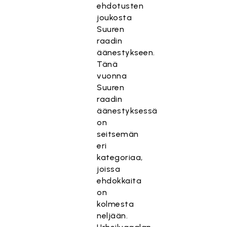
ehdotusten
joukosta
Suuren
raadin
äänestykseen.
Tänä
vuonna
Suuren
raadin
äänestyksessä
on
seitsemän
eri
kategoriaa,
joissa
ehdokkaita
on
kolmesta
neljään.