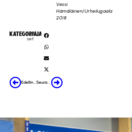
Vessi
Hämäläinen/Urheilugaala
2018
Uuti
KATEGORIA:
JAA:
set
Edellinen
Seuraava