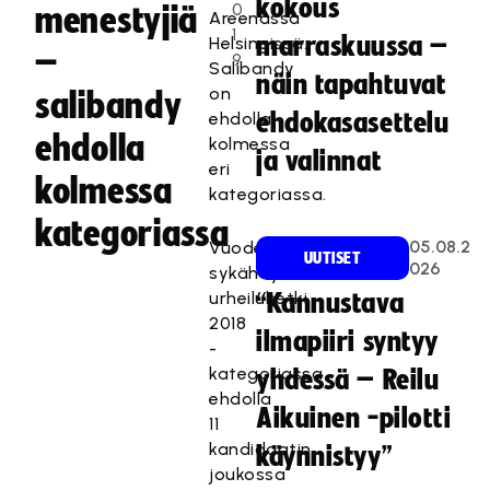
kokous
0
menestyjiä
Areenassa
1
marraskuussa –
Helsingissä.
–
9
Salibandy
näin tapahtuvat
on
salibandy
ehdolla
ehdokasasettelu
ehdolla
kolmessa
ja valinnat
eri
kolmessa
kategoriassa.
kategoriassa
05.08.2
Vuoden
UUTISET
026
sykähdyttävin
urheiluhetki
“Kannustava
2018
ilmapiiri syntyy
-
kategoriassa
yhdessä – Reilu
ehdolla
Aikuinen -pilotti
11
kandidaatin
käynnistyy”
joukossa