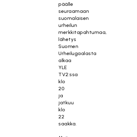
päälle
seuraamaan
suomalaisen
urheilun
merkkitapahtumaa,
lähetys
Suomen
Urheilugaalasta
alkaa
YLE
TV2:ssa
klo
20
ja
jatkuu
klo
22
saakka.