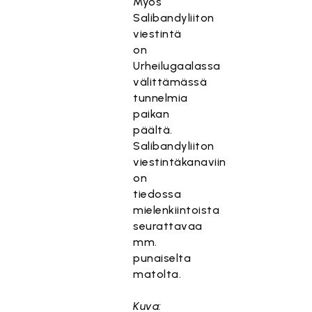
Myös
Salibandyliiton
viestintä
on
Urheilugaalassa
välittämässä
tunnelmia
paikan
päältä.
Salibandyliiton
viestintäkanaviin
on
tiedossa
mielenkiintoista
seurattavaa
mm.
punaiselta
matolta.
Kuva: