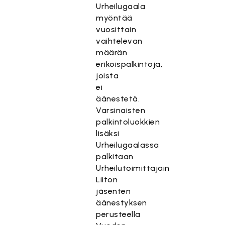
Urheilugaala
myöntää
vuosittain
vaihtelevan
määrän
erikoispalkintoja,
joista
ei
äänestetä.
Varsinaisten
palkintoluokkien
lisäksi
Urheilugaalassa
palkitaan
Urheilutoimittajain
Liiton
jäsenten
äänestyksen
perusteella