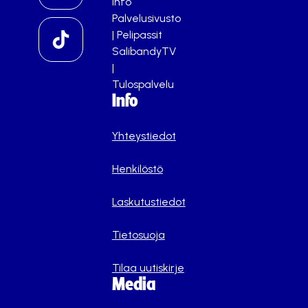
info
Palvelusivusto
|
Pelipassit
SalibandyTV
|
Tulospalvelu
Info
Yhteystiedot
Henkilöstö
Laskutustiedot
Tietosuoja
Tilaa uutiskirje
Media