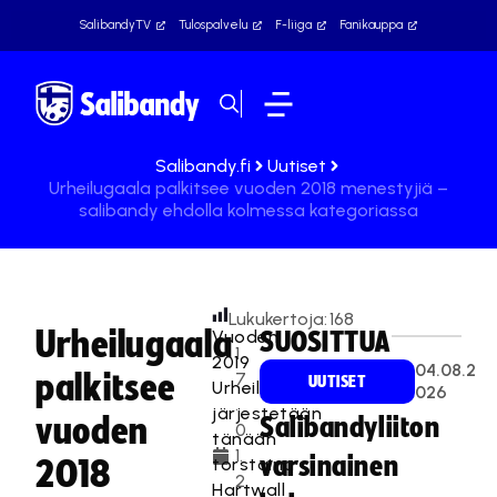
SalibandyTV
Tulospalvelu
F-liiga
Fanikauppa
Salibandy.fi
Uutiset
Urheilugaala palkitsee vuoden 2018 menestyjiä –
salibandy ehdolla kolmessa kategoriassa
Lukukertoja:
168
Urheilugaala
Vuoden
SUOSITTUA
1
2019
04.08.2
palkitsee
7
UUTISET
Urheilugaala
026
.
järjestetään
vuoden
Salibandyliiton
0
tänään
1.
varsinainen
torstaina
2018
2
Hartwall