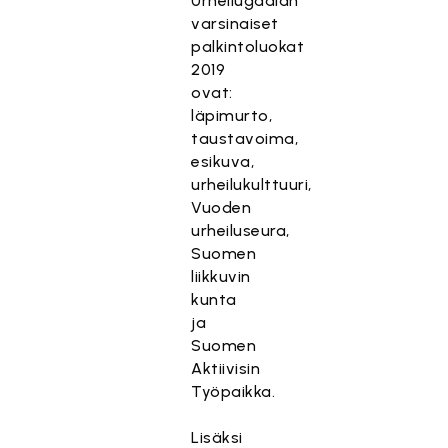
Urheilugaalan
varsinaiset
palkintoluokat
2019
ovat:
läpimurto,
taustavoima,
esikuva,
urheilukulttuuri,
Vuoden
urheiluseura,
Suomen
liikkuvin
kunta
ja
Suomen
Aktiivisin
Työpaikka.
Lisäksi