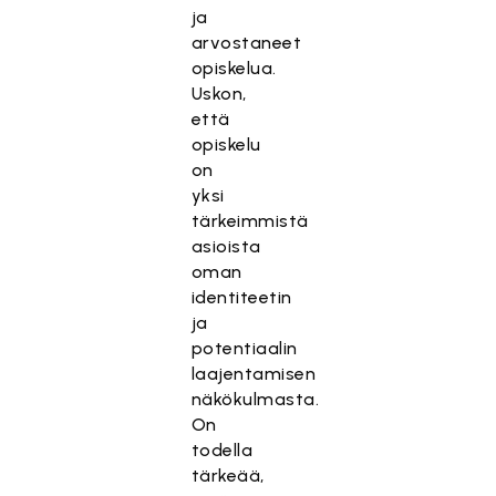
ja
arvostaneet
opiskelua.
Uskon,
että
opiskelu
on
yksi
tärkeimmistä
asioista
oman
identiteetin
ja
potentiaalin
laajentamisen
näkökulmasta.
On
todella
tärkeää,