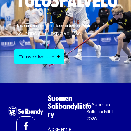
TULOSPALVELU
Jokainen ottelu. Jokainen maali.
Salibandyn tulospalvelussa.
Tulospalveluun
Suomen
© Suomen
Salibandyliitto
Salibandyliitto
ry
2026
Alakiventie