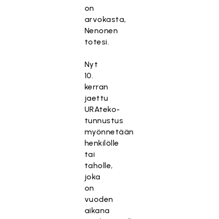
on
arvokasta,
Nenonen
totesi.
Nyt
10.
kerran
jaettu
URAteko-
tunnustus
myönnetään
henkilölle
tai
taholle,
joka
on
vuoden
aikana