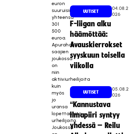
euron
04.08.2
suuruisina
UUTISET
026
yhteensä
F-liigan alku
301
500
häämöttää:
euroa.
Avauskierrokset
Apurahan
saajien
syyskuun toisella
joukossa
viikolla
on
niin
aktiiviurheilijoita
kuin
05.08.2
UUTISET
myös
026
jo
“Kannustava
uransa
lopettaneita
ilmapiiri syntyy
urheilijoita.
yhdessä – Reilu
Joukossa