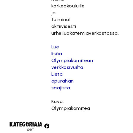
korkeakouluille
ja
toiminut
aktiivisesti
urheiluakatemiaverkostossa.
Lue
lisää
Olympiakomitean
verkkosivuilta
.
Lista
apurahan
saajista
.
Kuva:
Olympiakomitea
Uuti
KATEGORIA:
JAA:
set