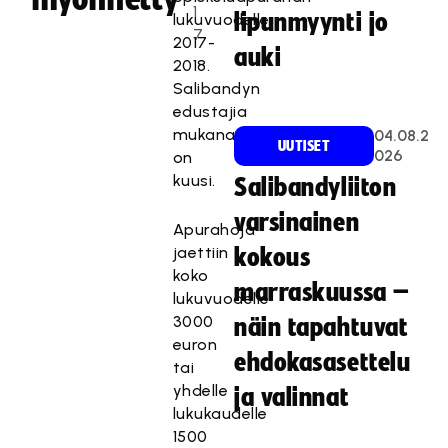
1
lipunmyynti jo
lukuvuodelle
7
2017-
auki
2018.
Salibandyn
edustajia
mukana
04.08.2
UUTISET
026
on
kuusi.
Salibandyliiton
varsinainen
Apurahoja
jaettiin
kokous
koko
marraskuussa –
lukuvuodelle
3000
näin tapahtuvat
euron
ehdokasasettelu
tai
yhdelle
ja valinnat
lukukaudelle
1500