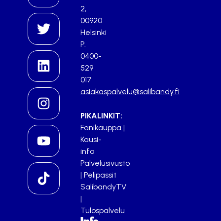
2,
00920
Helsinki
P.
0400-
529
017
asiakaspalvelu@salibandy.fi
PIKALINKIT:
Fanikauppa
|
Kausi-
info
Palvelusivusto
|
Pelipassit
SalibandyTV
|
Tulospalvelu