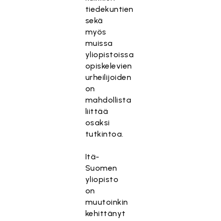
tiedekuntien
sekä
myös
muissa
yliopistoissa
opiskelevien
urheilijoiden
on
mahdollista
liittää
osaksi
tutkintoa.
Itä-
Suomen
yliopisto
on
muutoinkin
kehittänyt