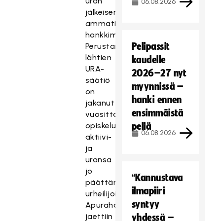
uran
06.08.2026
jälkeisen
ammatin
hankkimista.
Pelipassit
Perustamisestaan
lähtien
kaudelle
URA-
2026–27 nyt
säätiö
myynnissä –
on
hanki ennen
jakanut
ensimmäistä
vuosittain
opiskeluapurahoja
peliä
06.08.2026
aktiivi-
ja
uransa
jo
“Kannustava
päättäneille
ilmapiiri
urheilijoille.
syntyy
Apurahoja
jaettiin
yhdessä –