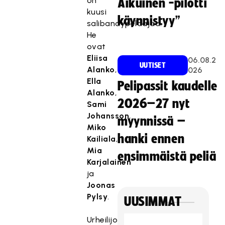
on
Aikuinen -pilotti
kuusi
käynnistyy”
salibandypelaajaa.
He
ovat
Eliisa
06.08.2
UUTISET
Alanko
,
026
Ella
Pelipassit kaudelle
Alanko
,
2026–27 nyt
Sami
Johansson
,
myynnissä –
Miko
hanki ennen
Kailiala
,
Mia
ensimmäistä peliä
Karjalainen
ja
Joonas
Pylsy
.
UUSIMMAT
Urheilijoiden