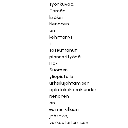
työnkuvaa.
Tämän
lisäksi
Nenonen
on
kehittänyt
ja
toteuttanut
pioneerityönä
Itä-
Suomen
yliopistolle
urheilujohtamisen
opintokokonaisuuden.
Nenonen
on
esimerkillään
johtava,
verkostoitumisen