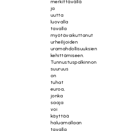
merkittävällä
ja
uutta
luovalla
tavalla
myötävaikuttanut
urheilijoiden
uramahdollisuuksien
kehittämiseen.
Tunnustuspalkinnon
suuruus
on
tuhat
euroa,
jonka
saaja
voi
käyttää
haluamallaan
tavalla