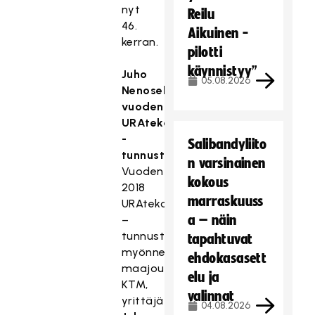
nyt
Reilu
46.
Aikuinen -
kerran.
pilotti
käynnistyy”
Juho
05.08.2026
Nenoselle
vuoden
URAteko
-
Salibandyliito
tunnustuspalkinto
n varsinainen
Vuoden
kokous
2018
marraskuuss
URAteko
a – näin
–
tunnustuspalkinto
tapahtuvat
myönnettiin
ehdokasasett
maajoukkuekoripalloilija,
elu ja
KTM,
valinnat
yrittäjä
04.08.2026