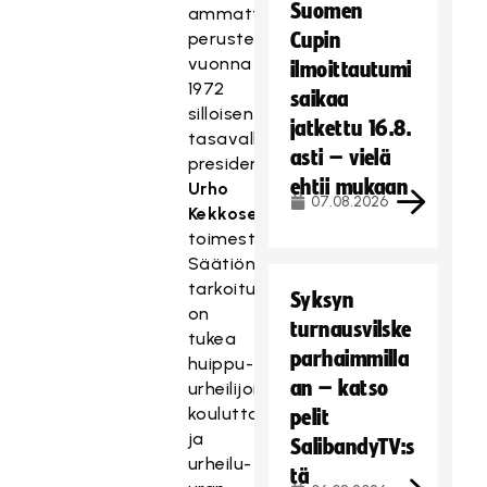
Suomen
ammattienedistämissäätiö
perustettiin
Cupin
vuonna
ilmoittautumi
1972
saikaa
silloisen
jatkettu 16.8.
tasavallan
asti – vielä
presidentin
ehtii mukaan
Urho
07.08.2026
Kekkosen
toimesta.
Säätiön
tarkoituksena
Syksyn
on
turnausvilske
tukea
parhaimmilla
huippu-
an – katso
urheilijoiden
kouluttautumista
pelit
ja
SalibandyTV:s
urheilu-
tä