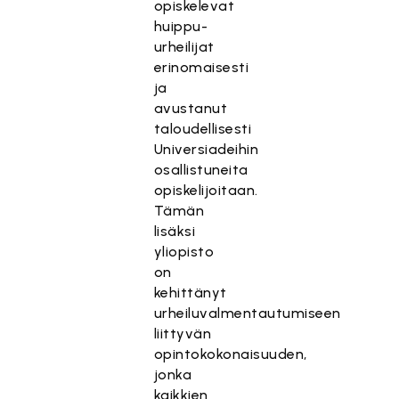
opiskelevat
huippu-
urheilijat
erinomaisesti
ja
avustanut
taloudellisesti
Universiadeihin
osallistuneita
opiskelijoitaan.
Tämän
lisäksi
yliopisto
on
kehittänyt
urheiluvalmentautumiseen
liittyvän
opintokokonaisuuden,
jonka
kaikkien