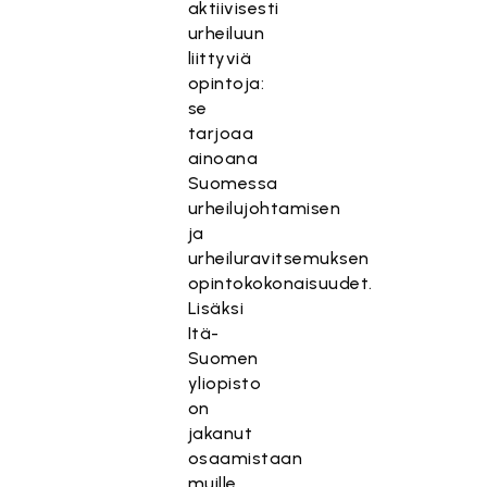
aktiivisesti
urheiluun
liittyviä
opintoja:
se
tarjoaa
ainoana
Suomessa
urheilujohtamisen
ja
urheiluravitsemuksen
opintokokonaisuudet.
Lisäksi
Itä-
Suomen
yliopisto
on
jakanut
osaamistaan
muille