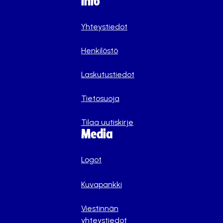
Info
Yhteystiedot
Henkilöstö
Laskutustiedot
Tietosuoja
Tilaa uutiskirje
Media
Logot
Kuvapankki
Viestinnän
yhteystiedot