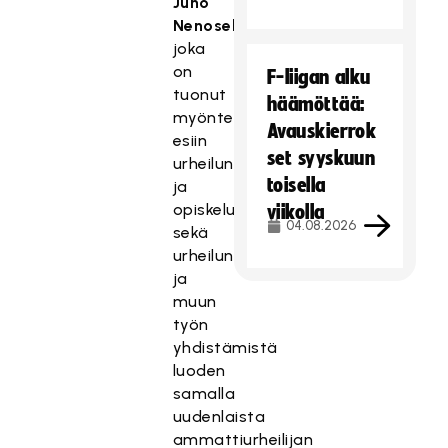
Juho
Nenoselle
,
joka
on
F-liigan alku
tuonut
häämöttää:
myönteisesti
Avauskierrok
esiin
set syyskuun
urheilun
toisella
ja
opiskelun
viikolla
04.08.2026
sekä
urheilun
ja
muun
työn
yhdistämistä
luoden
samalla
uudenlaista
ammattiurheilijan