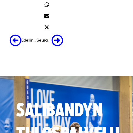
Edellinen
Seuraava
SALIBANDYN