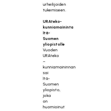
urheilijoiden
tukemiseen.
URAteko-
kunniamaininta
Itä-
Suomen
yliopistolle
Vuoden
URAteko
–
kunniamaininnan
sai
Itä-
Suomen
yliopisto,
joka
on
huomioinut