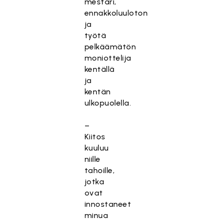
mestari,
ennakkoluuloton
ja
työtä
pelkäämätön
moniottelija
kentällä
ja
kentän
ulkopuolella.
–
Kiitos
kuuluu
niille
tahoille,
jotka
ovat
innostaneet
minua