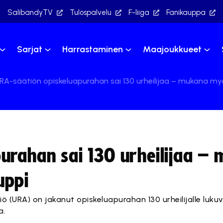
SalibandyTV
Tulospalvelu
F-liiga
Fanikauppa
Sarjat
Harrastaminen
Maajoukkueet
RA-säätiön opiskeluapurahan sai 130 urheilijaa – mukana m
urahan sai 130 urheilijaa –
uppi
 (URA) on jakanut opiskeluapurahan 130 urheilijalle luku
a.