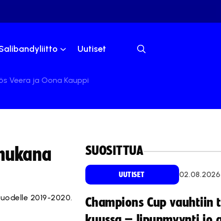
Salibandyliitto
Uutiset
yös Veera ja Oona Kauppi
SUOSITTUA
 mukana
02.08.2026
UUTISET
vuodelle 2019-2020.
Champions Cup vauhtiin 
kuussa – lipunmyynti jo 