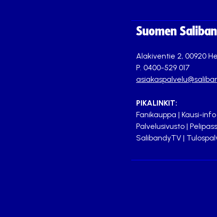
Suomen Saliband
Alakiventie 2, 00920 He
P. 0400-529 017
asiakaspalvelu@saliban
PIKALINKIT:
Fanikauppa
|
Kausi-info
Palvelusivusto
|
Pelipass
SalibandyTV
|
Tulospal