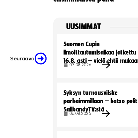
UUSIMMAT
Suomen Cupin
ilmoittautumisaikaa jatkettu
Seuraava
16.8. asti – vielä ehtii muka
07.08.2026
Syksyn turnausvilske
parhaimmillaan – katso pelit
SalibandyTV:stä
06.08.2026