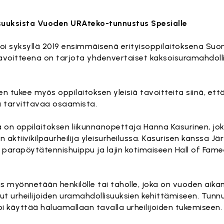
isuuksista Vuoden URAteko-tunnustus Spesialle
i syksyllä 2019 ensimmäisenä erityisoppilaitoksena Su
avoitteena on tarjota yhdenvertaiset kaksoisuramahdol
 tukee myös oppilaitoksen yleisiä tavoitteita siinä, että
 tarvittavaa osaamista.
 on oppilaitoksen liikunnanopettaja Hanna Kasurinen, jo
 aktiivikilpaurheilija yleisurheilussa. Kasurisen kanssa 
parapöytätennishuippu ja lajin kotimaiseen Hall of Fa
s myönnetään henkilölle tai taholle, joka on vuoden aika
ut urheilijoiden uramahdollisuuksien kehittämiseen. Tunn
i käyttää haluamallaan tavalla urheilijoiden tukemiseen.