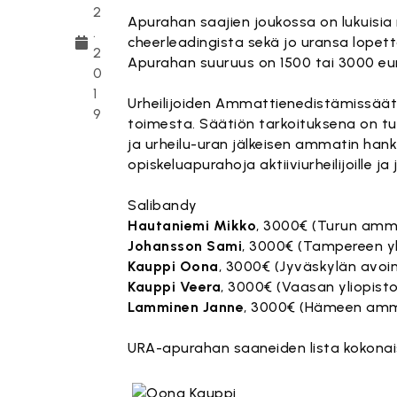
2
Apurahan saajien joukossa on lukuisi
.
cheerleadingista sekä jo uransa lopetta
2
Apurahan suuruus on 1500 tai 3000 eur
0
1
Urheilijoiden Ammattienedistämissääti
9
toimesta. Säätiön tarkoituksena on tu
ja urheilu-uran jälkeisen ammatin han
opiskeluapurahoja aktiiviurheilijoille ja
Salibandy
Hautaniemi Mikko
, 3000€ (Turun amm
Johansson Sami
, 3000€ (Tampereen yl
Kauppi Oona
, 3000€ (Jyväskylän avoin
Kauppi Veera
, 3000€ (Vaasan yliopist
Lamminen Janne
, 3000€ (Hämeen amma
URA-apurahan saaneiden lista kokon