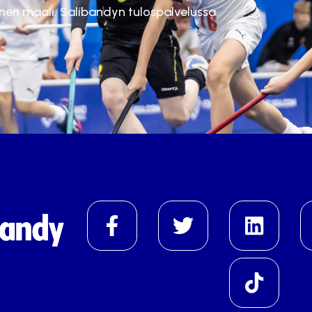
inen maali. Salibandyn tulospalvelussa.