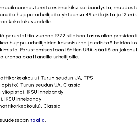
a maailmanmestareita esimerkiksi salibandysta, muodoste
neita huippu-urheilijoita yhteensä 49 eri lajista ja 13 eri
oa koko lukuvuodelle.
ö perustettiin vuonna 1972 silloisen tasavallan president
kea huippu-urheilijoiden kaksoisuraa ja edistää heidän 
kkimista. Perustamisestaan lähtien URA-säätiö on jakanut
 jo uransa päättäneille urheilijoille.
attikorkeakoulu) Turun seudun UA, TPS
iopisto) Turun seudun UA, Classic
 yliopisto), IKSU Innebandy
o), IKSU Innebandy
ttikorkeakoulu), Classic
aisuudessaan
täällä
.