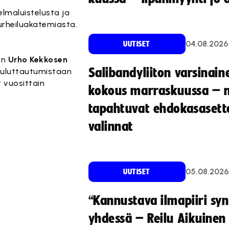
lmaluistelusta ja
 urheiluakatemiasta.
04.08.2026
UUTISET
in
Urho Kekkosen
Salibandyliiton varsinain
kouluttautumistaan
 vuosittain
kokous marraskuussa – 
tapahtuvat ehdokasasette
valinnat
05.08.2026
UUTISET
“Kannustava ilmapiiri sy
yhdessä – Reilu Aikuinen 