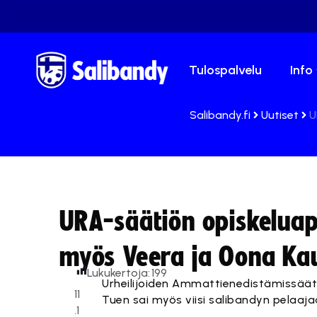
Tulospalvelu
Info
Salibandy.fi
Uutiset
U
URA-säätiön opiskeluap
myös Veera ja Oona Ka
Lukukertoja:
199
Urheilijoiden Ammattienedistämissäätiö
11
Tuen sai myös viisi salibandyn pelaaja
.1