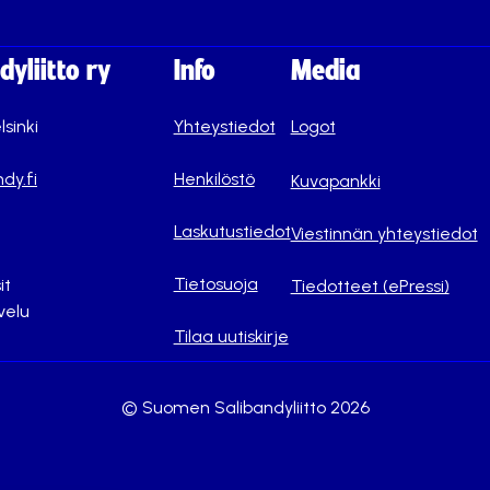
yliitto ry
Info
Media
lsinki
Yhteystiedot
Logot
dy.fi
Henkilöstö
Kuvapankki
Laskutustiedot
Viestinnän yhteystiedot
Tietosuoja
it
Tiedotteet (ePressi)
velu
Tilaa uutiskirje
© Suomen Salibandyliitto 2026