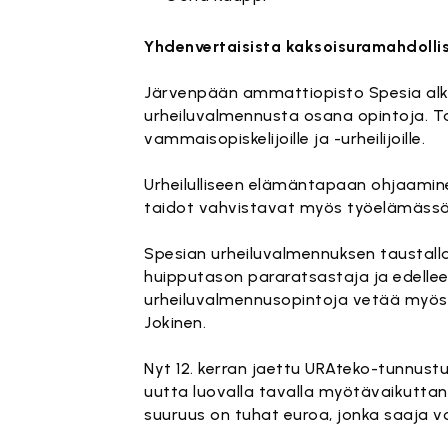
Yhdenvertaisista kaksoisuramahdoll
Järvenpään ammattiopisto Spesia alko
urheiluvalmennusta osana opintoja. T
vammaisopiskelijoille ja -urheilijoille.
Urheilulliseen elämäntapaan ohjaaminen
taidot vahvistavat myös työelämässä
Spesian urheiluvalmennuksen taustalla
huipputason pararatsastaja ja edelleen
urheiluvalmennusopintoja vetää myös 
Jokinen.
Nyt 12. kerran jaettu URAteko-tunnustu
uutta luovalla tavalla myötävaikuttan
suuruus on tuhat euroa, jonka saaja vo