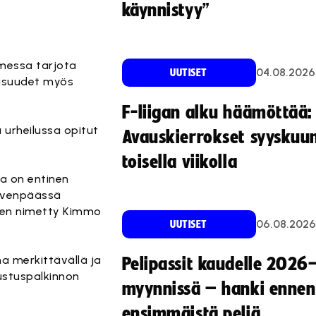
käynnistyy”
omessa tarjota
04.08.2026
UUTISET
lisuudet myös
F-liigan alku häämöttää:
 urheilussa opitut
Avauskierrokset syyskuu
toisella viikolla
ka on entinen
Järvenpäässä
meen nimetty Kimmo
06.08.2026
UUTISET
na merkittävällä ja
Pelipassit kaudelle 2026
ustuspalkinnon
myynnissä – hanki ennen
ensimmäistä peliä