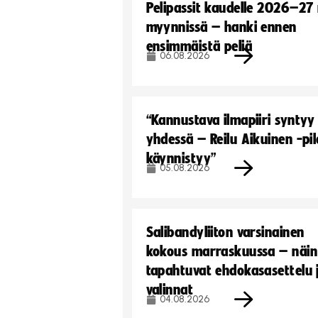
Pelipassit kaudelle 2026–27
myynnissä – hanki ennen
ensimmäistä peliä
06.08.2026
“Kannustava ilmapiiri syntyy
yhdessä – Reilu Aikuinen -pil
käynnistyy”
05.08.2026
Salibandyliiton varsinainen
kokous marraskuussa – näin
tapahtuvat ehdokasasettelu 
valinnat
04.08.2026