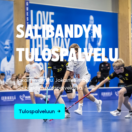
SALIBANDYN
TULOSPALVELU
Jokainen ottelu. Jokainen maali.
Salibandyn tulospalvelussa.
Tulospalveluun