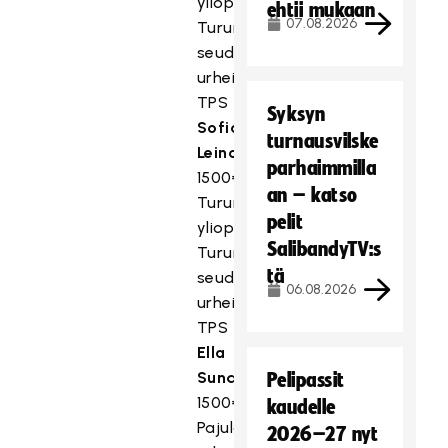
yliopisto,
ehtii mukaan
07.08.2026
Turun
seudun
urheiluakatemia,
TPS
Syksyn
Sofia
turnausvilske
Leino
,
parhaimmilla
1500€,
an – katso
Turun
pelit
yliopisto,
SalibandyTV:s
Turun
tä
seudun
06.08.2026
urheiluakatemia,
TPS
Ella
Sundström
,
Pelipassit
1500€,
kaudelle
Pajulahden
2026–27 nyt