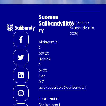
Suomen
© Suomen
Salibandyliitto
Salibandyliitto
ry
2026
Alakiventie
2,
00920
Helsinki
P.
0400-
529
017
asiakaspalvelu@salibandy.fi
PIKALINKIT:
Fanikauppa
|