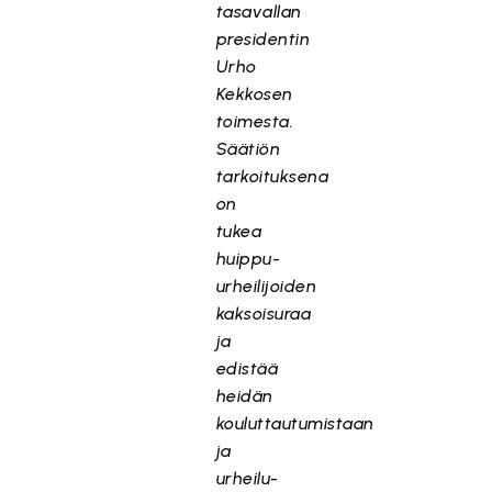
tasavallan
presidentin
Urho
Kekkosen
toimesta.
Säätiön
tarkoituksena
on
tukea
huippu-
urheilijoiden
kaksoisuraa
ja
edistää
heidän
kouluttautumistaan
ja
urheilu-