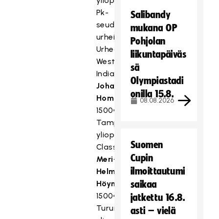
yliopisto,
Pk-
Salibandy
seudun
mukana OP
urheiluakatemia
Pohjolan
Urhea,
liikuntapäiväs
Westend
sä
Indians
Olympiastadi
Johanna
onilla 15.8.
Homi
,
08.08.2026
1500€,
Tampereen
yliopisto,
Suomen
Classic
Cupin
Meri-
ilmoittautumi
Helmi
Höynälä
,
saikaa
1500€,
jatkettu 16.8.
Turun
asti – vielä