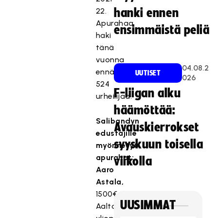
22.
hanki ennen
Apurahaa
ensimmäistä peliä
haki
tänä
vuonna
04.08.2
ennätykselliset
UUTISET
026
524
F-liigan alku
urheilijaa.
häämöttää:
Salibandyn
Avauskierrokset
edustajille
syyskuun toisella
myönnetyt
apurahat:
viikolla
Aaro
Astala,
1500€,
UUSIMMAT
Aalto-