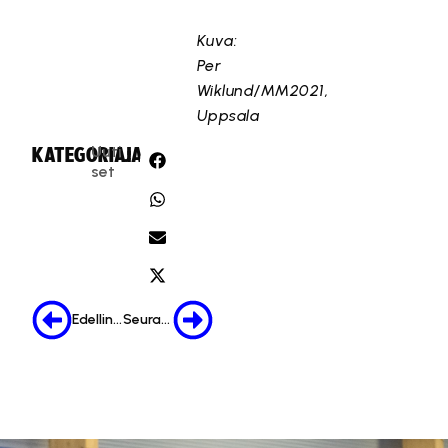
Kuva:
Per
Wiklund/MM2021,
Uppsala
Uuti
KATEGORIA:
JAA:
set
Edellinen
Seuraava