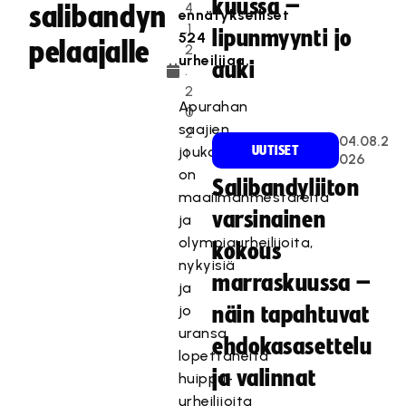
kuussa –
4
salibandyn
ennätykselliset
.1
lipunmyynti jo
524
pelaajalle
2
urheilijaa.
auki
.
2
Apurahan
0
saajien
2
04.08.2
joukossa
UUTISET
1
026
on
Salibandyliiton
maailmanmestareita
varsinainen
ja
olympiaurheilijoita,
kokous
nykyisiä
marraskuussa –
ja
jo
näin tapahtuvat
uransa
ehdokasasettelu
lopettaneita
ja valinnat
huippu-
urheilijoita