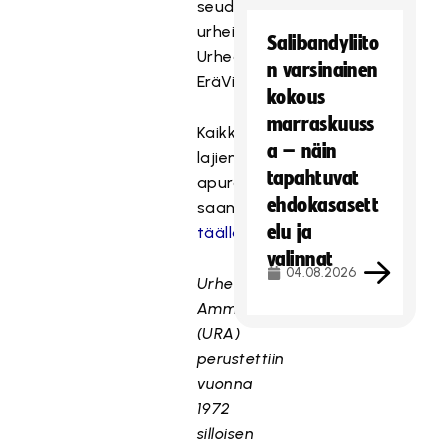
seudun
urheiluakatemia
Salibandyliito
Urhea,
n varsinainen
EräViikingit
kokous
marraskuuss
Kaikkien
a – näin
lajien
tapahtuvat
apurahan
ehdokasasett
saaneet
elu ja
täällä
.
valinnat
04.08.2026
Urheilijoiden
Ammattienedistämissäätiö
(URA)
perustettiin
vuonna
1972
silloisen