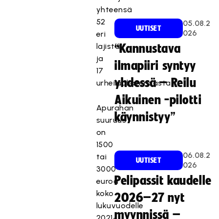
yhteensä
52
05.08.2
UUTISET
026
eri
lajista
“Kannustava
ja
ilmapiiri syntyy
17
yhdessä – Reilu
urheiluakatemiasta.
Aikuinen -pilotti
Apurahan
käynnistyy”
suuruus
on
1500
06.08.2
tai
UUTISET
026
3000
Pelipassit kaudelle
euroa
koko
2026–27 nyt
lukuvuodelle
myynnissä –
2021-