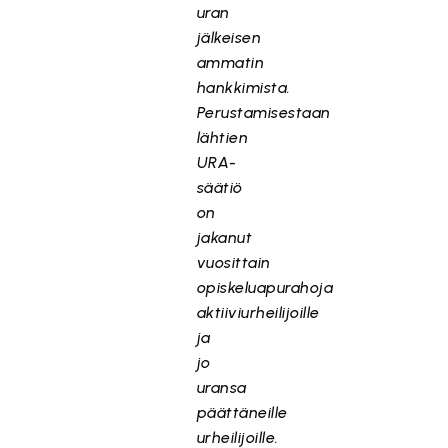
uran
jälkeisen
ammatin
hankkimista.
Perustamisestaan
lähtien
URA-
säätiö
on
jakanut
vuosittain
opiskeluapurahoja
aktiiviurheilijoille
ja
jo
uransa
päättäneille
urheilijoille.