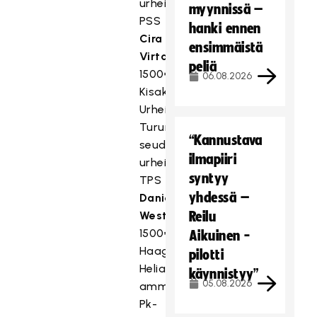
urheiluopisto,
myynnissä –
PSS
hanki ennen
Cira
ensimmäistä
Virta
,
peliä
1500€,
06.08.2026
Kisakallion
Urheiluopisto,
Turun
“Kannustava
seudun
ilmapiiri
urheiluakatemia,
syntyy
TPS
yhdessä –
Daniela
Westerlund
Reilu
,
1500€,
Aikuinen -
Haaga-
pilotti
Helia
käynnistyy”
05.08.2026
ammattikorkeakoulu,
Pk-