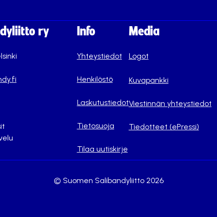
yliitto ry
Info
Media
lsinki
Yhteystiedot
Logot
dy.fi
Henkilöstö
Kuvapankki
Laskutustiedot
Viestinnän yhteystiedot
Tietosuoja
it
Tiedotteet (ePressi)
velu
Tilaa uutiskirje
© Suomen Salibandyliitto 2026