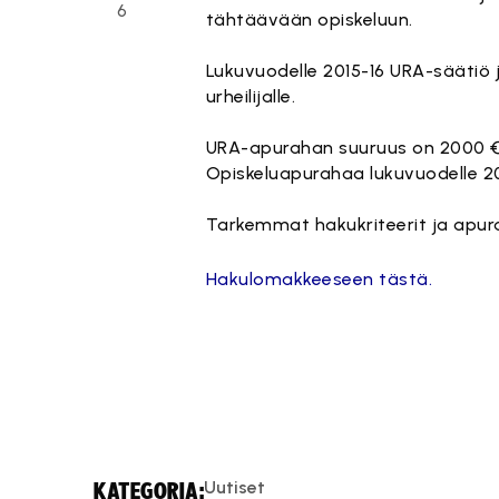
6
tähtäävään opiskeluun.
Lukuvuodelle 2015-16 URA-säätiö 
urheilijalle.
URA-apurahan suuruus on 2000 € 
Opiskeluapurahaa lukuvuodelle 20
Tarkemmat hakukriteerit ja apu
Hakulomakkeeseen tästä.
Uutiset
KATEGORIA: