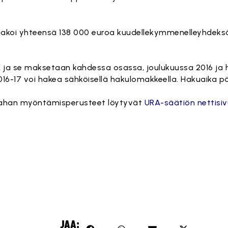
jakoi yhteensä 138 000 euroa kuudellekymmenelleyhdeksäl
ja se maksetaan kahdessa osassa, joulukuussa 2016 ja h
16-17 voi hakea sähköisellä hakulomakkeella. Hakuaika p
rahan myöntämisperusteet löytyvät
URA-säätiön nettisiv
JAA: