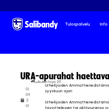
Tulospalvelu
Info
URA-apurahat haettav
Lukukertoja:
211
Urheilijoiden Ammattienedistämi
01.
syyskuun ajan
09
.2
Urheilijoiden Ammattienedistämi
01
tavoittelevien tai aktiiviuransa 