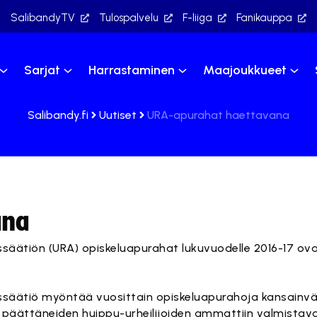
SalibandyTV
Tulospalvelu
F-liiga
Fanikauppa
Sarjat
Harrastaminen
Maajoukkueet
Salibandy.fi
Uutiset
URA-apurahat haettavana
ana
ssäätiön (URA) opiskeluapurahat lukuvuodelle 2016-17 o
ssäätiö myöntää vuosittain opiskeluapurahoja kansainv
jo päättäneiden huippu-urheilijoiden ammattiin valmistav