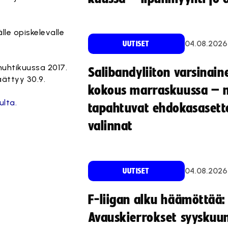
le opiskelevalle
04.08.2026
UUTISET
uhtikuussa 2017.
Salibandyliiton varsinain
äättyy 30.9.
kokous marraskuussa – 
ulta.
tapahtuvat ehdokasasette
valinnat
04.08.2026
UUTISET
F-liigan alku häämöttää:
Avauskierrokset syyskuu