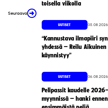
toisella viikolla
Seuraava
05.08.2026
UUTISET
“Kannustava ilmapiiri sy
yhdessä – Reilu Aikuinen 
käynnistyy”
06.08.2026
UUTISET
Pelipassit kaudelle 2026
myynnissä – hanki ennen
ensimmäistä peliä