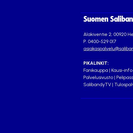
Suomen Saliband
Alakiventie 2, 00920 He
P. 0400-529 017
asiakaspalvelu@saliban
PIKALINKIT:
Fanikauppa
|
Kausi-info
Palvelusivusto
|
Pelipass
SalibandyTV
|
Tulospal