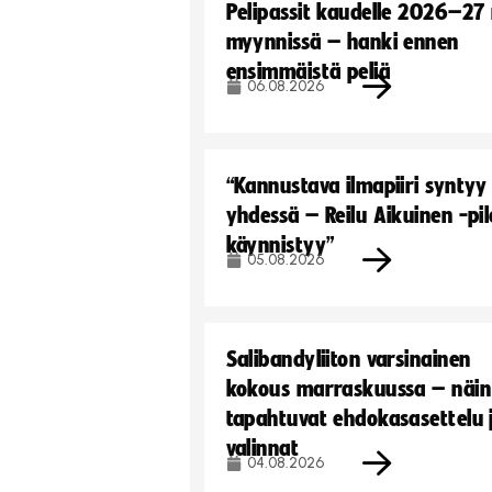
Pelipassit kaudelle 2026–27
myynnissä – hanki ennen
ensimmäistä peliä
06.08.2026
“Kannustava ilmapiiri syntyy
yhdessä – Reilu Aikuinen -pil
käynnistyy”
05.08.2026
Salibandyliiton varsinainen
kokous marraskuussa – näin
tapahtuvat ehdokasasettelu 
valinnat
04.08.2026