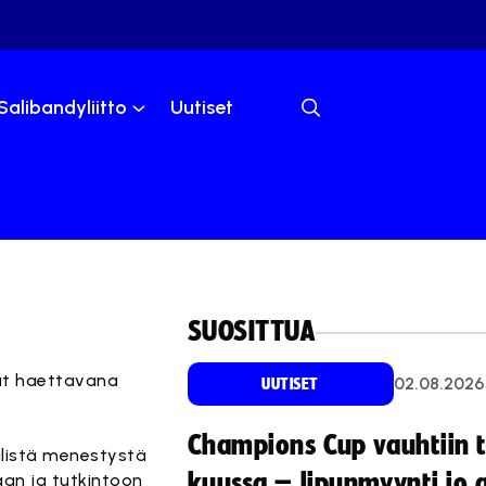
Salibandyliitto
Uutiset
SUOSITTUA
vat haettavana
02.08.2026
UUTISET
Champions Cup vauhtiin 
älistä menestystä
kuussa – lipunmyynti jo 
aan ja tutkintoon