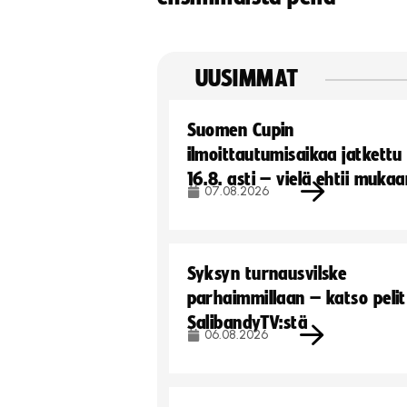
UUSIMMAT
Suomen Cupin
ilmoittautumisaikaa jatkettu
16.8. asti – vielä ehtii muka
07.08.2026
Syksyn turnausvilske
parhaimmillaan – katso pelit
SalibandyTV:stä
06.08.2026