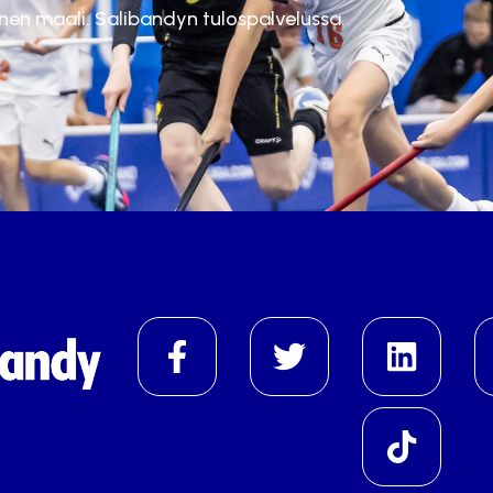
inen maali. Salibandyn tulospalvelussa.