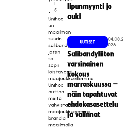
1
lipunmyynti jo
5
-
auki
Unihoc
on
maailman
suurin
04.08.2
UUTISET
026
salibandymerkki,
joten
Salibandyliiton
se
varsinainen
sopii
loistavasti
kokous
maajoukkueillemme.
marraskuussa –
Unihoc
auttaa
näin tapahtuvat
meitä
ehdokasasettelu
vahvistamaan
maajoukkueemme
ja valinnat
brändiä
maailmalla