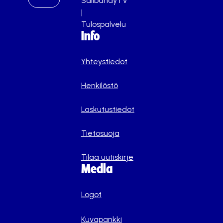
SalibandyTV
|
Tulospalvelu
Info
Yhteystiedot
Henkilöstö
Laskutustiedot
Tietosuoja
Tilaa uutiskirje
Media
Logot
Kuvapankki