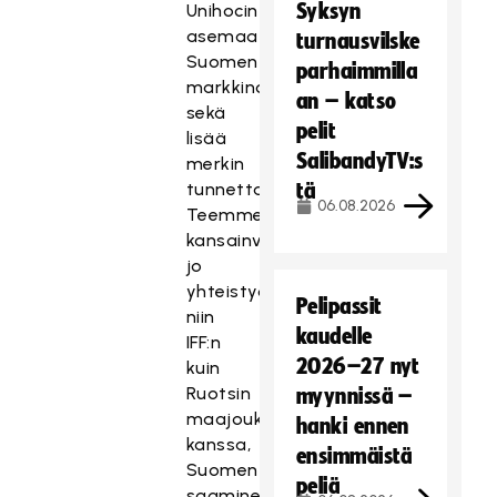
Syksyn
Unihocin
asemaa
turnausvilske
Suomen
parhaimmilla
markkinoilla
an – katso
sekä
pelit
lisää
SalibandyTV:s
merkin
tunnettavuutta.
tä
06.08.2026
Teemme
kansainvälisesti
jo
yhteistyötä
Pelipassit
niin
kaudelle
IFF:n
2026–27 nyt
kuin
Ruotsin
myynnissä –
maajoukkueiden
hanki ennen
kanssa,
ensimmäistä
Suomen
peliä
saaminen