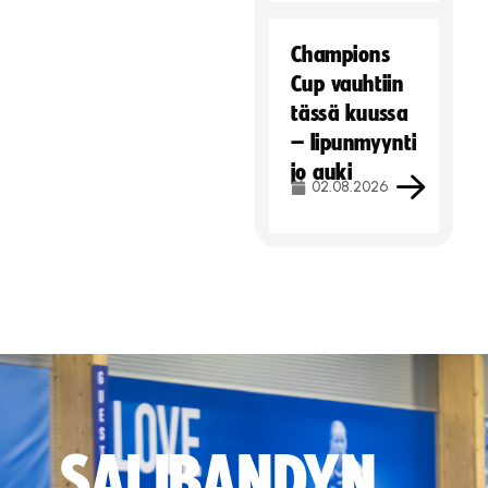
Champions
Cup vauhtiin
tässä kuussa
– lipunmyynti
jo auki
02.08.2026
SALIBANDYN