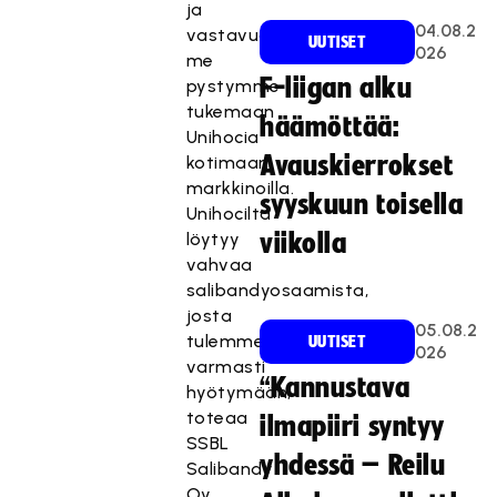
ja
04.08.2
vastavuoroisesti
UUTISET
026
me
F-liigan alku
pystymme
tukemaan
häämöttää:
Unihocia
Avauskierrokset
kotimaan
markkinoilla.
syyskuun toisella
Unihocilta
löytyy
viikolla
vahvaa
salibandyosaamista,
josta
05.08.2
tulemme
UUTISET
026
varmasti
“Kannustava
hyötymään,
toteaa
ilmapiiri syntyy
SSBL
yhdessä – Reilu
Salibandy
Oy