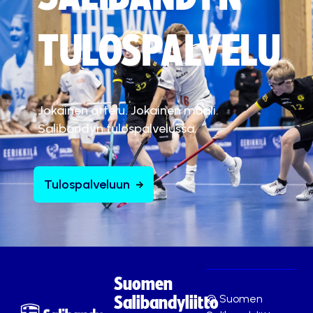
TULOSPALVELU
Jokainen ottelu. Jokainen maali.
Salibandyn tulospalvelussa.
Tulospalveluun
Suomen
© Suomen
Salibandyliitto