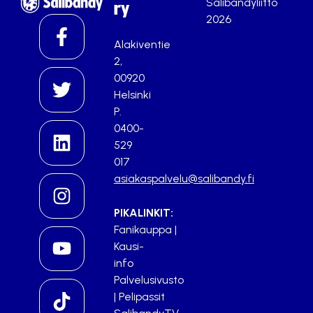
Salibandyliitto
ry
2026
Alakiventie
2,
00920
Helsinki
P.
0400-
529
017
asiakaspalvelu@salibandy.fi
PIKALINKIT:
Fanikauppa
|
Kausi-
info
Palvelusivusto
|
Pelipassit