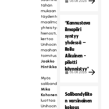
06.08.2026
tähän
mukaan
täydentää
maailmanlaajuisen
“Kannustava
yhteistyömme
ilmapiiri
hienosti,
syntyy
kertoo
yhdessä –
Unihocin
Reilu
maahantuojan
Aikuinen -
toimitusjohtaja
Jaakko
pilotti
Hintikka
.
käynnistyy”
05.08.2026
Myös
salibandylegenda
Mika
Salibandyliito
Kohonen
luottaa
n varsinainen
Unihocin
kokous