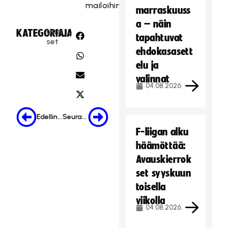
mailoihin.
marraskuuss
a – näin
Uuti
KATEGORIA:
JAA:
tapahtuvat
set
ehdokasasett
elu ja
valinnat
04.08.2026
Edellinen
Seuraava
F-liigan alku
häämöttää:
Avauskierrok
set syyskuun
toisella
viikolla
04.08.2026