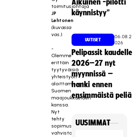
Aikuinen -pilotti
toimitusjohtaja
käynnistyy”
JP
Lehtonen
(kuvassa
vas.)
.
06.08.2
UUTISET
026
-
Pelipassit kaudelle
Olemme
2026–27 nyt
erittäin
tyytyväisiä
myynnissä –
yhteistyön
hanki ennen
aloittamisesta
Suomen
ensimmäistä peliä
maajoukkueiden
kanssa.
Nyt
tehty
UUSIMMAT
sopimus
vahvistaa