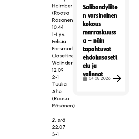
Holmberg
Salibandyliito
(Roosa
n varsinainen
Räsänen)
kokous
10.44
marraskuuss
1-1 yv.
a – näin
Felicia
Forsmark
tapahtuvat
(Josefine
ehdokasasett
Walinder)
elu ja
12.09
valinnat
2-1
04.08.2026
Tuulia
Aho
(Roosa
Räsänen)
2. erä
22.07
3-1