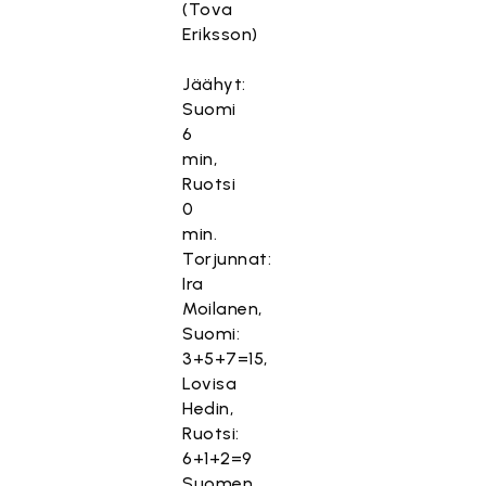
(Tova
Eriksson)
Jäähyt:
Suomi
6
min,
Ruotsi
0
min.
Torjunnat:
Ira
Moilanen,
Suomi:
3+5+7=15,
Lovisa
Hedin,
Ruotsi:
6+1+2=9
Suomen