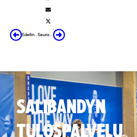
Edellinen
Seuraava
SALIBANDYN
TULOSPALVELU