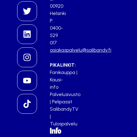
00920
Helsinki
P.
0400-
529
017
asiakaspalvelu@salibandy.fi
PIKALINKIT:
Fanikauppa
|
Kausi-
info
Palvelusivusto
|
Pelipassit
SalibandyTV
|
Tulospalvelu
Info