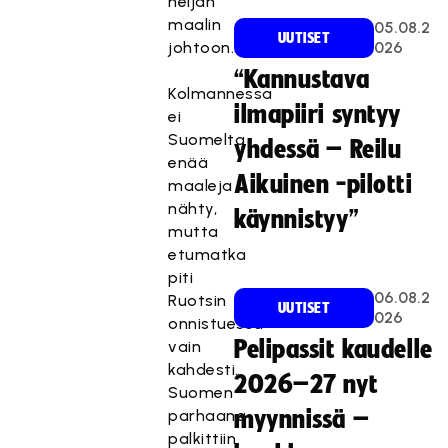
neljän
maalin
05.08.2
UUTISET
johtoon.
026
“Kannustava
Kolmannessa
ilmapiiri syntyy
ei
Suomelta
yhdessä – Reilu
enää
Aikuinen -pilotti
maaleja
nähty,
käynnistyy”
mutta
etumatka
piti
06.08.2
Ruotsin
UUTISET
026
onnistuessa
Pelipassit kaudelle
vain
kahdesti.
2026–27 nyt
Suomen
parhaana
myynnissä –
palkittiin