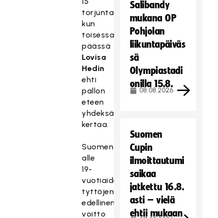
15
Salibandy
torjuntaa,
mukana OP
kun
Pohjolan
toisessa
liikuntapäiväs
päässä
sä
Lovisa
Hedin
Olympiastadi
ehti
onilla 15.8.
pallon
08.08.2026
eteen
yhdeksän
kertaa.
Suomen
Suomen
Cupin
alle
ilmoittautumi
19-
saikaa
vuotiaiden
jatkettu 16.8.
tyttöjen
asti – vielä
edellinen
ehtii mukaan
voitto