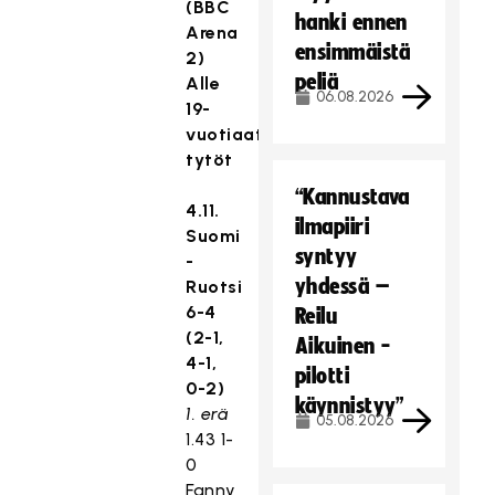
(BBC
hanki ennen
Arena
ensimmäistä
2)
peliä
Alle
06.08.2026
19-
vuotiaat
tytöt
“Kannustava
4.11.
ilmapiiri
Suomi
syntyy
-
yhdessä –
Ruotsi
6-4
Reilu
(2-1,
Aikuinen -
4-1,
pilotti
0-2)
käynnistyy”
1. erä
05.08.2026
1.43 1-
0
Fanny