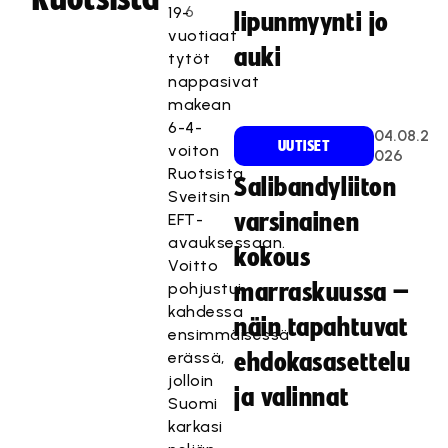
6
19-
lipunmyynti jo
vuotiaat
auki
tytöt
nappasivat
makean
6-4-
04.08.2
UUTISET
voiton
026
Ruotsista
Salibandyliiton
Sveitsin
varsinainen
EFT-
avauksessaan.
kokous
Voitto
pohjustui
marraskuussa –
kahdessa
näin tapahtuvat
ensimmäisessä
erässä,
ehdokasasettelu
jolloin
ja valinnat
Suomi
karkasi