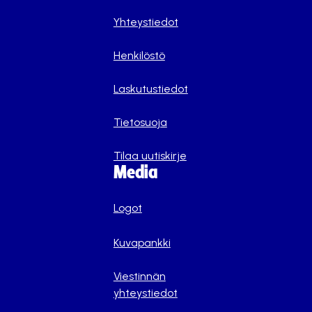
Yhteystiedot
Henkilöstö
Laskutustiedot
Tietosuoja
Tilaa uutiskirje
Media
Logot
Kuvapankki
Viestinnän
yhteystiedot