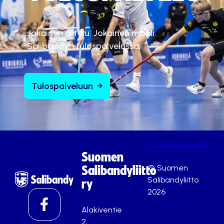
Jokainen ottelu. Jokainen maali.
Salibandyn tulospalvelussa.
Tulospalveluun
Suomen
© Suomen
Salibandyliitto
Salibandyliitto
ry
2026
Alakiventie
2,