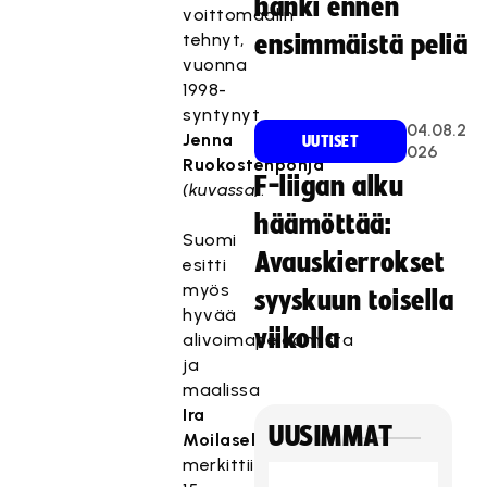
hanki ennen
voittomaalin
tehnyt,
ensimmäistä peliä
vuonna
1998-
syntynyt
04.08.2
Jenna
UUTISET
026
Ruokostenpohja
F-liigan alku
(kuvassa)
.
häämöttää:
Suomi
Avauskierrokset
esitti
myös
syyskuun toisella
hyvää
viikolla
alivoimapelaamista
ja
maalissa
Ira
UUSIMMAT
Moilaselle
merkittiin