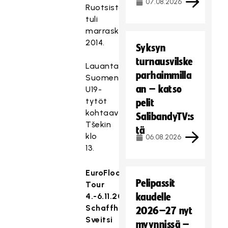
07.08.2026
Ruotsista
tuli
marraskuussa
2014.
Syksyn
turnausvilske
Lauantaina
parhaimmilla
Suomen
an – katso
U19-
tytöt
pelit
kohtaavat
SalibandyTV:s
Tšekin
tä
klo
06.08.2026
13.
EuroFloorball
Pelipassit
Tour
4.-6.11.2016
kaudelle
Schaffhausen,
2026–27 nyt
Sveitsi
myynnissä –