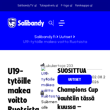
SalibandyTV
Tulospalvelu
F-liiga
Fanikauppa
Salibandy.fi
Uutiset
U19-tytöille makea voitto Ruotsista
Lukukertoja:
233
U19-
SUOSITTUA
0
02.08.2
tytöille
4
UUTISET
026
.1
makea
Champions Cup
1.
2
vauhtiin tässä
voitto
0
Suomen
kuussa –
1
alle
Ruotsista