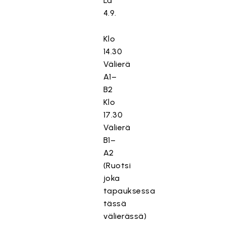
La
4.9.
Klo
14.30
Välierä
A1–
B2
Klo
17.30
Välierä
B1–
A2
(Ruotsi
joka
tapauksessa
tässä
välierässä)