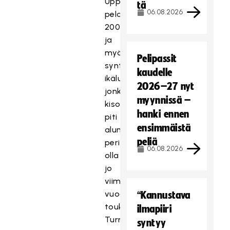
Uppsalassa
tä
06.08.2026
pelataan
2001
ja
myöhemmin
Pelipassit
syntyneiden
kaudelle
ikäluokalla,
2026–27 nyt
jonka
myynnissä –
kisojen
hanki ennen
piti
ensimmäistä
alun
peliä
perin
06.08.2026
olla
jo
viime
vuoden
“Kannustava
toukokuussa.
ilmapiiri
Turnausta
syntyy