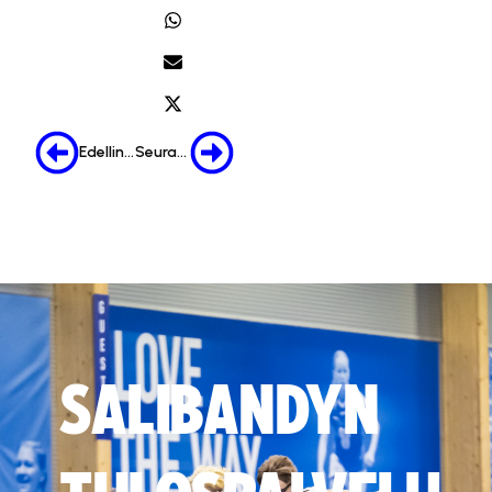
Edellinen
Seuraava
SALIBANDYN