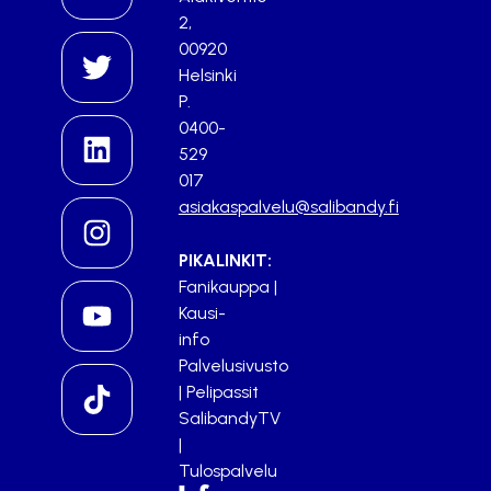
2,
00920
Helsinki
P.
0400-
529
017
asiakaspalvelu@salibandy.fi
PIKALINKIT:
Fanikauppa
|
Kausi-
info
Palvelusivusto
|
Pelipassit
SalibandyTV
|
Tulospalvelu