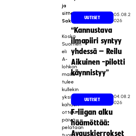
ja
sitten
05.08.2
UUTISET
026
Saksa.
“Kannustava
Koska
ilmapiiri syntyy
Suomen
yhdessä – Reilu
eli
A-
Aikuinen -pilotti
lohkon
käynnistyy”
maille
tulee
kullekin
04.08.2
yksi
UUTISET
026
kahden
F-liigan alku
ottelun
päivä,
häämöttää:
pelataan
Avauskierrokset
tuon