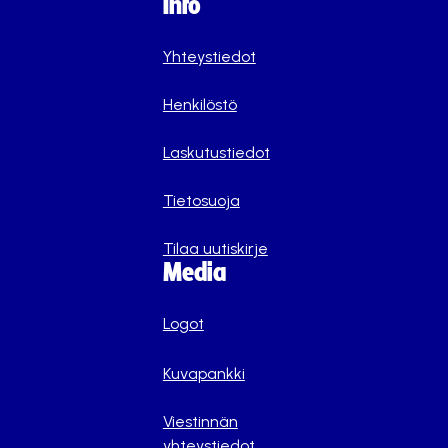
Info
Yhteystiedot
Henkilöstö
Laskutustiedot
Tietosuoja
Tilaa uutiskirje
Media
Logot
Kuvapankki
Viestinnän
yhteystiedot