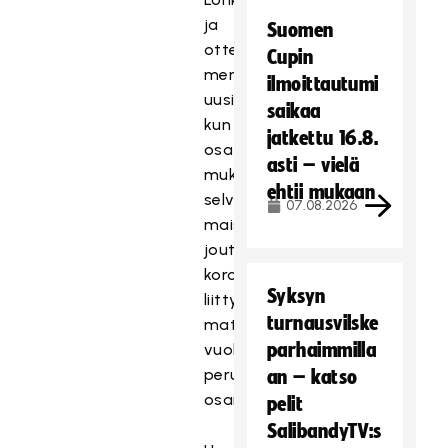
ja
Suomen
otteluohjelma
Cupin
menivät
ilmoittautumi
uusiksi,
saikaa
kun
jatkettu 16.8.
osa
asti – vielä
mukaan
ehtii mukaan
selviytyneistä
07.08.2026
maista
joutui
koronaan
Syksyn
liittyvien
turnausvilske
matkustusrajoitusten
parhaimmilla
vuoksi
perumaan
an – katso
osanottonsa.
pelit
SalibandyTV:s