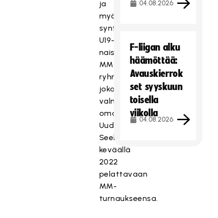
ja
04.08.2026
myöhemmin
syntyneiden
U19-
F-liigan alku
naisten
häämöttää:
MM-
Avauskierrok
ryhmä,
set syyskuun
joka
toisella
valmistautuu
viikolla
omaan
04.08.2026
Uudessa-
Seelannissa
keväällä
2022
pelattavaan
MM-
turnaukseensa.