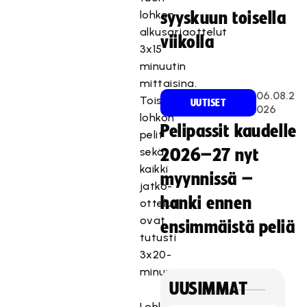
lohkon
syyskuun toisella
alkusarjaottelut
viikolla
3x15
minuutin
mittaisina.
06.08.2
Toisen
UUTISET
026
lohkon
Pelipassit kaudelle
pelit
sekä
2026–27 nyt
kaikki
myynnissä –
jatko-
hanki ennen
ottelut
ovat
ensimmäistä peliä
tutusti
3x20-
minuuttisia.
UUSIMMAT
Lohkot