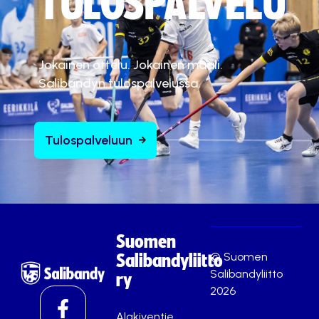
TULOSPALVELU
Jokainen ottelu. Jokainen maali.
Salibandyn tulospalvelussa.
Tulospalveluun
Suomen
© Suomen
Salibandyliitto
Salibandyliitto
ry
2026
Alakiventie