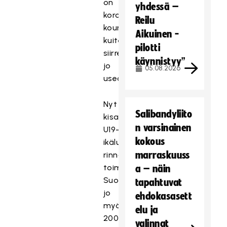
on
yhdessä –
koronapandemian
Reilu
kourissa
Aikuinen -
kuitenkin
pilotti
siirretty
käynnistyy”
jo
05.08.2026
useasti.
Nyt
Salibandyliito
kisaavan
n varsinainen
U19-
kokous
ikäluokan
marraskuuss
rinnalla
toimii
a – näin
Suomella
tapahtuvat
jo
ehdokasasett
myös
elu ja
2003
valinnat