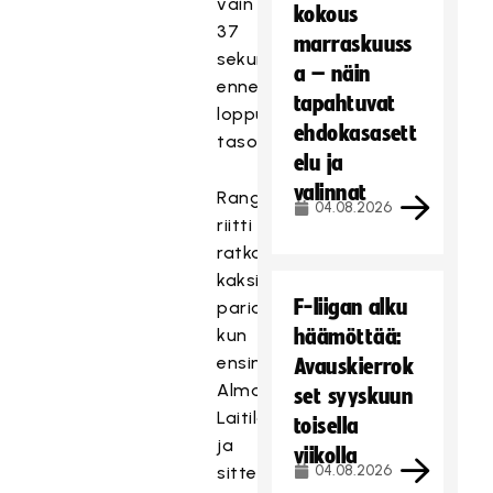
vain
kokous
37
marraskuuss
sekuntia
a – näin
ennen
tapahtuvat
loppusummeria
ehdokasasett
tasoituksen.
elu ja
valinnat
Rangaistuslaukauskisassa
04.08.2026
riitti
ratkaisuun
kaksi
F-liigan alku
paria,
kun
häämöttää:
ensin
Avauskierrok
Alma
set syyskuun
Laitila
toisella
ja
viikolla
04.08.2026
sitten