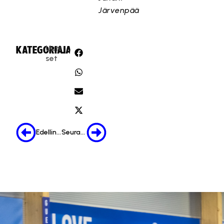
Järvenpää
Uuti
KATEGORIA:
JAA:
set
Edellinen
Seuraava