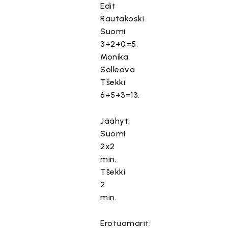
Edit
Rautakoski
Suomi
3+2+0=5,
Monika
Solleova
Tšekki
6+5+3=13.
Jäähyt:
Suomi
2x2
min,
Tšekki
2
min.
Erotuomarit: