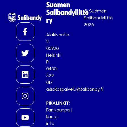
Suomen
© Suomen
Salibandyliitto
Salibandyliitto
ry
2026
Alakiventie
2,
00920
Helsinki
P.
0400-
529
017
asiakaspalvelu@salibandy.fi
PIKALINKIT:
Fanikauppa
|
Kausi-
info