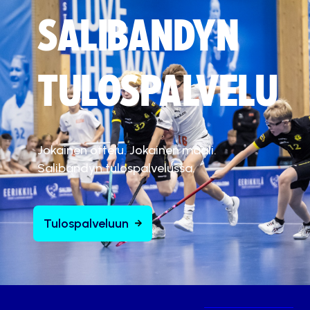
SALIBANDYN
TULOSPALVELU
Jokainen ottelu. Jokainen maali.
Salibandyn tulospalvelussa.
Tulospalveluun