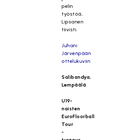
pelin
työstöä,
Lipsanen
tiivisti.
Juhani
Järvenpään
ottelukuviin
Salibandya,
Lempäälä
U19-
naisten
EuroFloorball
Tour
-
turnaus