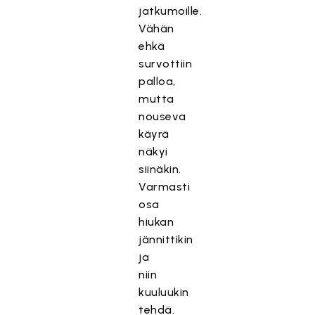
jatkumoille.
Vähän
ehkä
survottiin
palloa,
mutta
nouseva
käyrä
näkyi
siinäkin.
Varmasti
osa
hiukan
jännittikin
ja
niin
kuuluukin
tehdä.