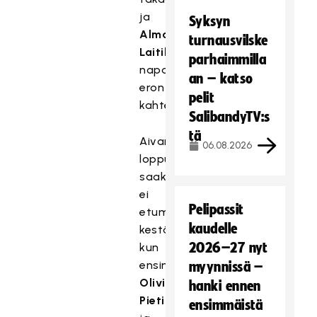
ja
Syksyn
Alma
turnausvilske
Laitila
parhaimmilla
napautti
an – katso
eron
pelit
kahteen.
SalibandyTV:s
tä
Aivan
06.08.2026
loppuun
saakka
ei
Pelipassit
etumatka
kaudelle
kestänyt,
2026–27 nyt
kun
ensin
myynnissä –
Olivia
hanki ennen
Pietilä
ensimmäistä