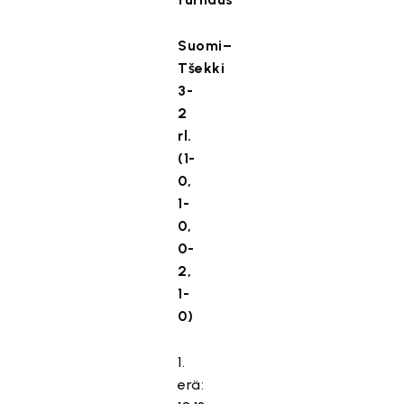
Suomi–
Tšekki
3-
2
rl.
(1-
0,
1-
0,
0-
2,
1-
0)
1.
erä: