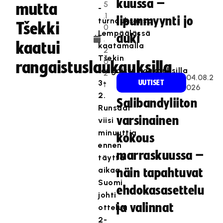
kuussa –
5
mutta
-
.1
lipunmyynti jo
turnauksensa
Tšekki
0
Lempäälässä
auki
.
kaatui
kaatamalla
2
Tšekin
0
rangaistuslaukauksilla
rangaistuslaukauksilla
2
04.08.2
3-
UUTISET
1
026
2.
Salibandyliiton
Runsaat
varsinainen
viisi
minuuttia
kokous
ennen
marraskuussa –
täyttä
aikaa
näin tapahtuvat
Suomi
ehdokasasettelu
johti
ja valinnat
ottelua
2-