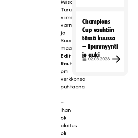
Miisa
Turunen
viimeistelivät
Champions
varmasti,
Cup vauhtiin
ja
tässä kuussa
Suomen
– lipunmyynti
maalissa
jo auki
Edit
02.08.2026
Rautakoski
piti
verkkonsa
puhtaana.
–
Ihan
ok
aloitus
oli