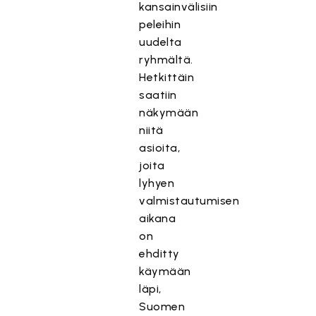
kansainvälisiin
peleihin
uudelta
ryhmältä.
Hetkittäin
saatiin
näkymään
niitä
asioita,
joita
lyhyen
valmistautumisen
aikana
on
ehditty
käymään
läpi,
Suomen