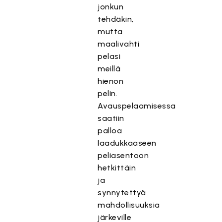
jonkun
tehdäkin,
mutta
maalivahti
pelasi
meillä
hienon
pelin.
Avauspelaamisessa
saatiin
palloa
laadukkaaseen
peliasentoon
hetkittäin
ja
synnytettyä
mahdollisuuksia
järkeville