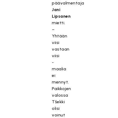
päävalmentaja
Jani
Lipsanen
mietti.
–
Yhtään
viisi
vastaan
viisi
-
maalia
ei
mennyt.
Paikkojen
valossa
Tšekki
olisi
voinut