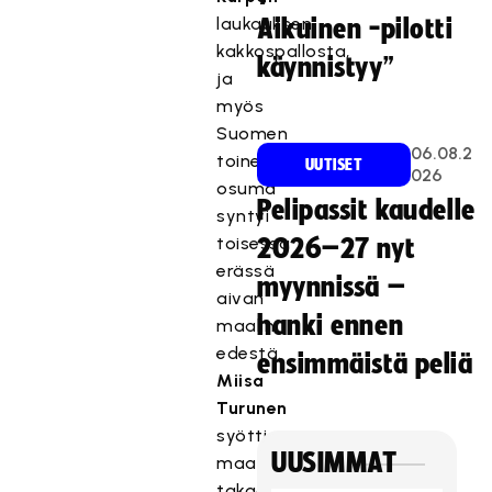
laukauksen
Aikuinen -pilotti
kakkospallosta,
käynnistyy”
ja
myös
Suomen
06.08.2
toinen
UUTISET
026
osuma
Pelipassit kaudelle
syntyi
toisessa
2026–27 nyt
erässä
myynnissä –
aivan
hanki ennen
maalin
edestä.
ensimmäistä peliä
Miisa
Turunen
syötti
UUSIMMAT
maalin
takaa,