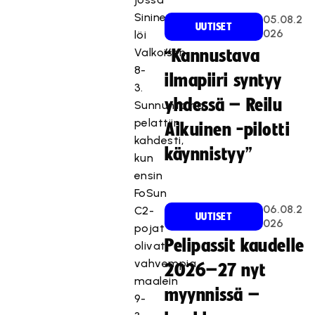
Sininen
05.08.2
UUTISET
026
löi
Valkoisen
“Kannustava
8-
ilmapiiri syntyy
3.
yhdessä – Reilu
Sunnuntaina
pelattiin
Aikuinen -pilotti
kahdesti,
käynnistyy”
kun
ensin
FoSun
06.08.2
C2-
UUTISET
026
pojat
Pelipassit kaudelle
olivat
vahvempia
2026–27 nyt
maalein
myynnissä –
9-