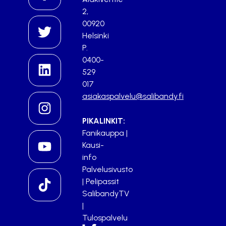
2,
00920
Helsinki
P.
0400-
529
017
asiakaspalvelu@salibandy.fi
PIKALINKIT:
Fanikauppa
|
Kausi-
info
Palvelusivusto
|
Pelipassit
SalibandyTV
|
Tulospalvelu