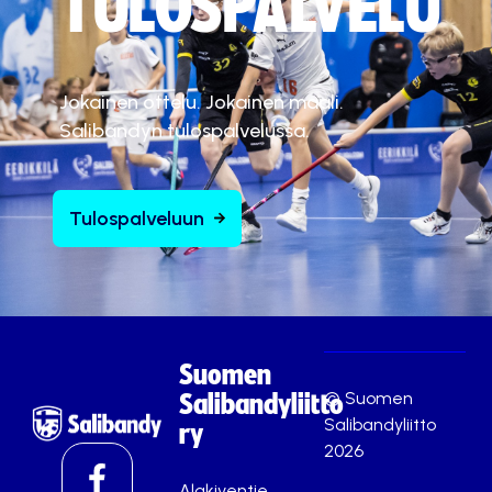
TULOSPALVELU
Jokainen ottelu. Jokainen maali.
Salibandyn tulospalvelussa.
Tulospalveluun
Suomen
© Suomen
Salibandyliitto
Salibandyliitto
ry
2026
Alakiventie