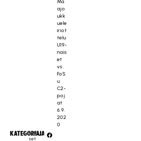
a
Ma
t
a
ajo
e
t
ukk
i
ii
uele
t
m
iriot
ä
a
telu
.
r
U19-
k
Hyväksy markkinointievästeet
nais
k
et
i
vs.
n
FoS
o
u
i
C2-
n
poj
t
at
i
6.9.
e
202
v
0
ä
Uuti
KATEGORIA:
JAA:
s
set