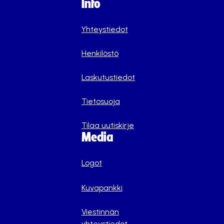
Info
Yhteystiedot
Henkilöstö
Laskutustiedot
Tietosuoja
Tilaa uutiskirje
Media
Logot
Kuvapankki
Viestinnän
yhteystiedot