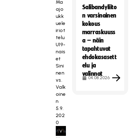
a
Ma
ö
i
Hyväksy markkinointievästeet
Salibandyliito
a
ajo
o
n
n varsinainen
t
ukk
n
t
ii
uele
kokous
e
i
m
iriot
marraskuuss
s
e
a
telu
t
a – näin
v
r
U19-
e
ä
tapahtuvat
k
nais
t
s
ehdokasasett
k
et
t
t
elu ja
i
Sini
y
e
n
nen
valinnat
,
i
04.08.2026
o
vs.
k
t
i
Valk
o
ä
n
oine
s
.
t
n
k
i
Hyväksy markkinointievästeet
5.9.
a
e
202
s
v
0
e
ä
v
s