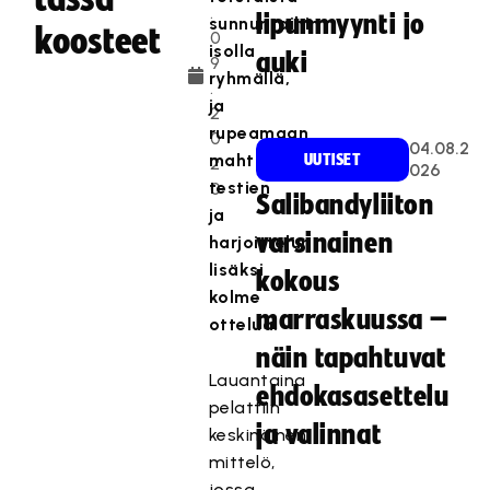
.
lipunmyynti jo
sunnuntaihin
koosteet
0
isolla
auki
9
ryhmällä,
.
ja
2
rupeamaan
0
04.08.2
mahtui
UUTISET
2
026
testien
0
Salibandyliiton
ja
varsinainen
harjoittelun
lisäksi
kokous
kolme
marraskuussa –
ottelua.
näin tapahtuvat
Lauantaina
ehdokasasettelu
pelattiin
ja valinnat
keskinäinen
mittelö,
jossa