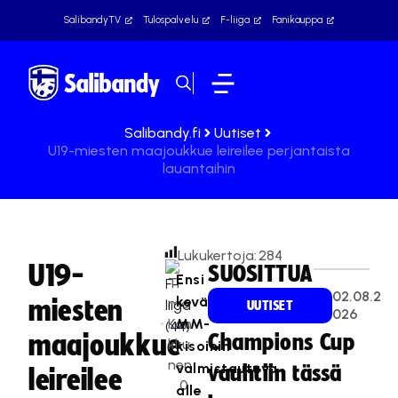
SalibandyTV
Tulospalvelu
F-liiga
Fanikauppa
Salibandy.fi
Uutiset
U19-miesten maajoukkue leireilee perjantaista
lauantaihin
Lukukertoja:
284
U19-
SUOSITTUA
Ensi
Ti
02.08.2
kevään
miesten
mo
UUTISET
026
Kan
MM-
maajoukkue
Champions Cup
kku
kisoihin
nen
valmistautuva
vauhtiin tässä
leireilee
0
alle