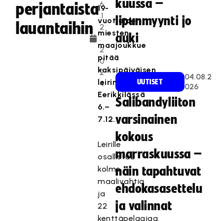
kuussa –
6
perjantaista
19-
.1
lipunmyynti jo
vuotiaiden
lauantaihin
2
miesten
auki
.
maajoukkue
2
pitää
0
kaksipäiväisen
2
04.08.2
leirin
UUTISET
4
026
Eerikkilässä
Salibandyliiton
6.–
varsinainen
7.12.
kokous
Leirille
marraskuussa –
osallistuu
kolme
näin tapahtuvat
maalivahtia
ehdokasasettelu
ja
ja valinnat
22
kenttäpelaajaa.