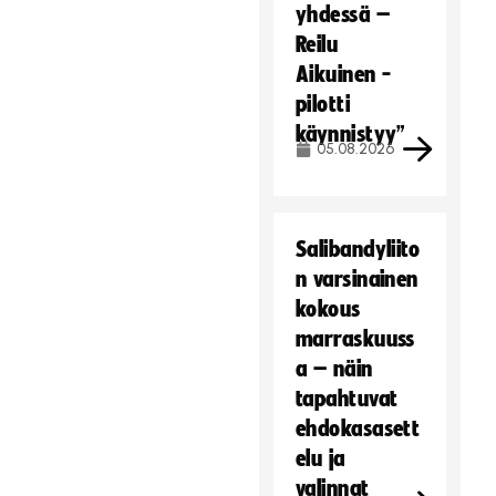
yhdessä –
Reilu
Aikuinen -
pilotti
käynnistyy”
05.08.2026
Salibandyliito
n varsinainen
kokous
marraskuuss
a – näin
tapahtuvat
ehdokasasett
elu ja
valinnat