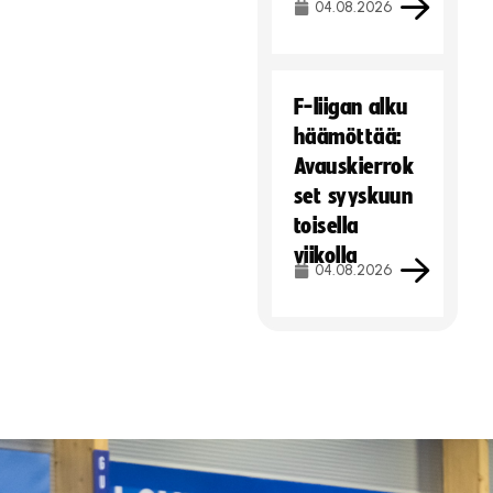
04.08.2026
F-liigan alku
häämöttää:
Avauskierrok
set syyskuun
toisella
viikolla
04.08.2026