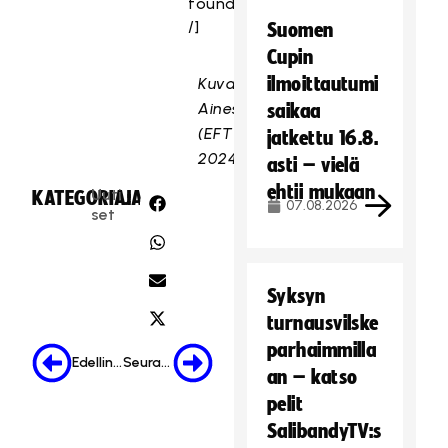
found
/]
Suomen
Cupin
ilmoittautumi
Kuva:
Ainesmedia
saikaa
(EFT
jatkettu 16.8.
2024)
asti – vielä
ehtii mukaan
Uuti
KATEGORIA:
JAA:
07.08.2026
set
Syksyn
turnausvilske
parhaimmilla
Edellinen
Seuraava
an – katso
pelit
SalibandyTV:s