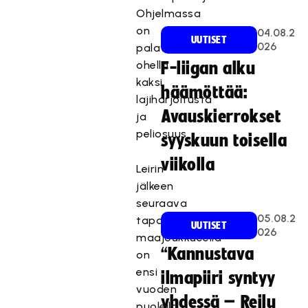
Ohjelmassa
on
04.08.2
UUTISET
026
palavereiden
ohella
F-liigan alku
kaksi
häämöttää:
lajiharjoitusta
Avauskierrokset
ja
peliosuus.
syyskuun toisella
viikolla
Leirin
jälkeen
seuraava
05.08.2
tapahtuma
UUTISET
026
maajoukkueella
“Kannustava
on
ensi
ilmapiiri syntyy
vuoden
yhdessä – Reilu
puolella