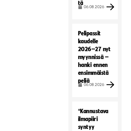
tä
06.08.2026
Pelipassit
kaudelle
2026–27 nyt
myynnissä –
hanki ennen
ensimmäistä
peliä
06.08.2026
“Kannustava
ilmapiiri
syntyy