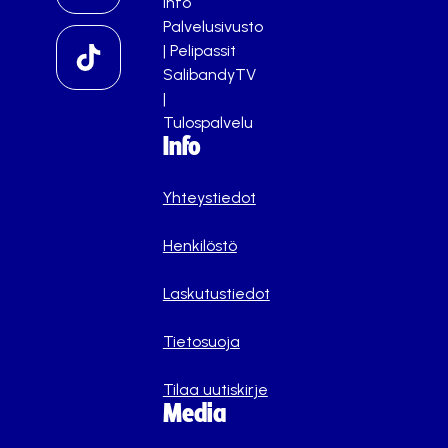
info
Palvelusivusto
|
Pelipassit
SalibandyTV
|
Tulospalvelu
Info
Yhteystiedot
Henkilöstö
Laskutustiedot
Tietosuoja
Tilaa uutiskirje
Media