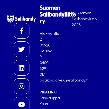
Suomen
© Suomen
Salibandyliitto
Salibandyliitto
ry
2026
Alakiventie
2,
00920
Helsinki
P.
0400-
529
017
asiakaspalvelu@salibandy.fi
PIKALINKIT:
Fanikauppa
|
Kausi-