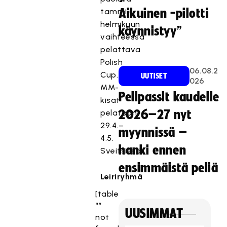
tammi-
Aikuinen -pilotti
helmikuun
käynnistyy”
vaihteessa
pelattava
Polish
06.08.2
Cup.
UUTISET
026
MM-
Pelipassit kaudelle
kisat
pelataan
2026–27 nyt
29.4.–
myynnissä –
4.5.
hanki ennen
Sveitsissä.
ensimmäistä peliä
Leiriryhmä
[table
“”
UUSIMMAT
not