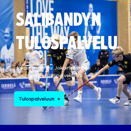
SALIBANDYN
TULOSPALVELU
Jokainen ottelu. Jokainen maali.
Salibandyn tulospalvelussa.
Tulospalveluun