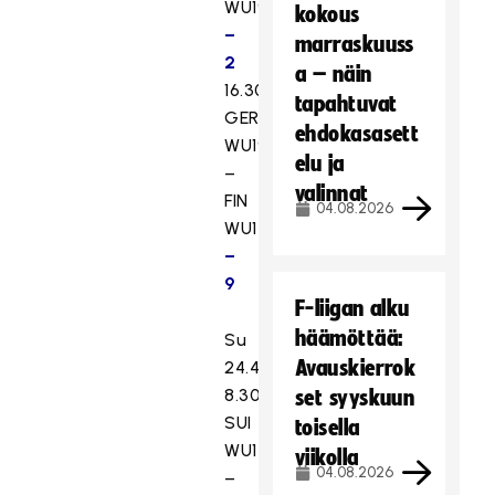
WU19
4
kokous
–
marraskuuss
2
a – näin
16.30
tapahtuvat
GER
ehdokasasett
WU19
elu ja
–
valinnat
FIN
04.08.2026
WU17
0
–
9
F-liigan alku
häämöttää:
Su
Avauskierrok
24.4.
8.30
set syyskuun
SUI
toisella
WU17
viikolla
04.08.2026
–