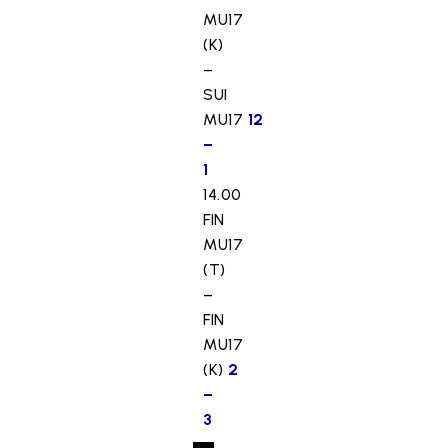
MU17
t
(K)
ö
o
–
n
SUI
e
MU17
12
s
–
t
1
e
14.00
t
FIN
t
MU17
y
(T)
,
–
k
FIN
o
MU17
s
k
(K)
2
a
–
s
3
e