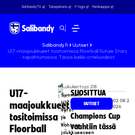
SalibandyTV
Tulospalvelu
F-liiga
Fanikauppa
Salibandy.fi
Uutiset
U17-maajoukkueet tositoimissa Floorball Future Stars
-tapahtumassa: Tässä kaikki otteluvideot
Lukukertoja:
218
U17-
SUOSITTUA
Suomen
Te
02.08.2
U17-
maajoukkueet
a
UUTISET
026
Na
tytöt
tositoimissa
Champions Cup
sk
ja
ali
kahteen
vauhtiin tässä
Floorball
2
joukkueeseen