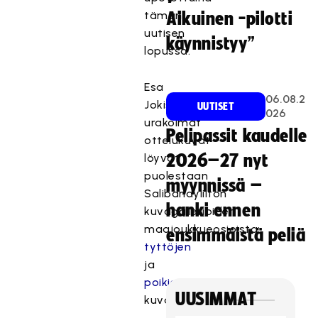
tämän
Aikuinen -pilotti
uutisen
käynnistyy”
lopussa.
Esa
06.08.2
Jokisen
UUTISET
026
urakoimat
Pelipassit kaudelle
ottelukuvat
löyvät
2026–27 nyt
puolestaan
myynnissä –
Salibandyliiton
hanki ennen
kuvagallerioiden
maajoukkueosioista:
ensimmäistä peliä
tyttöjen
ja
poikien
UUSIMMAT
kuvat.