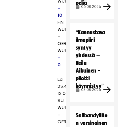
WU17
2
peliä
06.08.2026
–
10
FIN
WU17
“Kannustava
–
ilmapiiri
GER
syntyy
WU19
9
yhdessä –
–
Reilu
0
Aikuinen -
pilotti
La
käynnistyy”
23.4.
05.08.2026
12.00
SUI
WU17
–
Salibandyliito
GER
n varsinainen