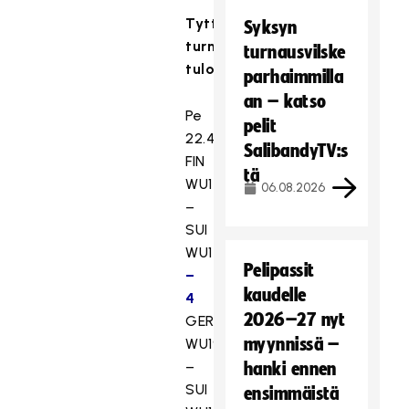
Tyttöjen
Syksyn
turnauksen
turnausvilske
tulokset
parhaimmilla
an – katso
Pe
pelit
22.4.
SalibandyTV:s
FIN
tä
WU17
06.08.2026
–
SUI
WU17
3
Pelipassit
–
kaudelle
4
2026–27 nyt
GER
myynnissä –
WU19
–
hanki ennen
SUI
ensimmäistä