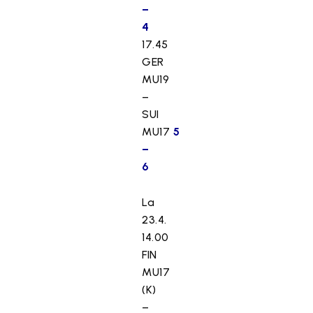
–
4
17.45
GER
MU19
–
SUI
MU17
5
–
6
La
23.4.
14.00
FIN
MU17
(K)
–