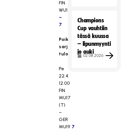
FIN
WU17
1
–
Champions
7
Cup vauhtiin
tässä kuussa
Poikien
– lipunmyynti
sarjan
jo auki
tulokset
02.08.2026
Pe
22.4.
12.00
FIN
MU17
(T)
–
GER
MU19
7