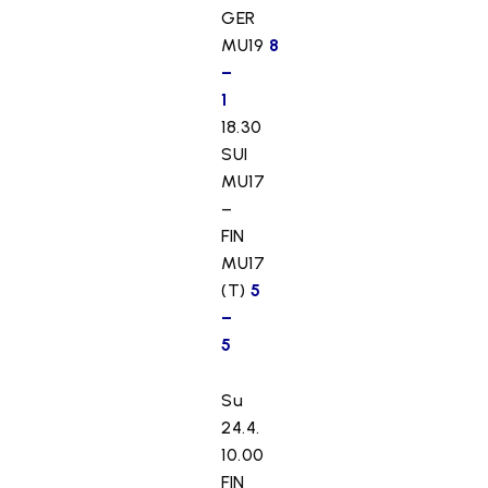
GER
MU19
8
–
1
18.30
SUI
MU17
–
FIN
MU17
T
(T)
5
ä
–
m
5
ä
s
Su
i
24.4.
s
10.00
ä
FIN
l