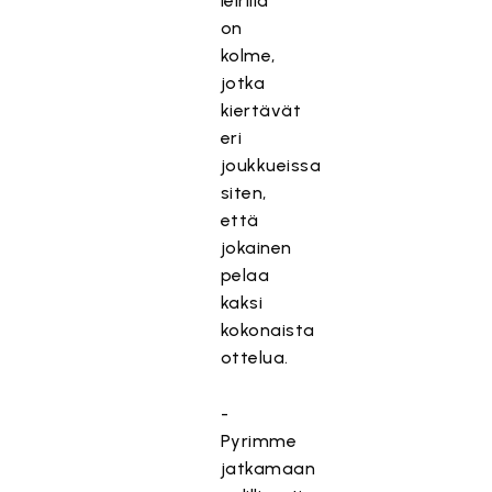
leirillä
on
kolme,
jotka
kiertävät
eri
joukkueissa
siten,
että
jokainen
pelaa
kaksi
kokonaista
ottelua.
-
Pyrimme
jatkamaan