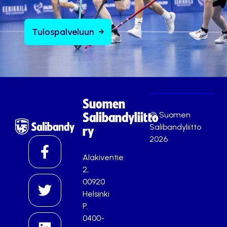
Tulospalveluun
Suomen
© Suomen
Salibandyliitto
Salibandyliitto
ry
2026
Alakiventie
2,
00920
Helsinki
P.
0400-