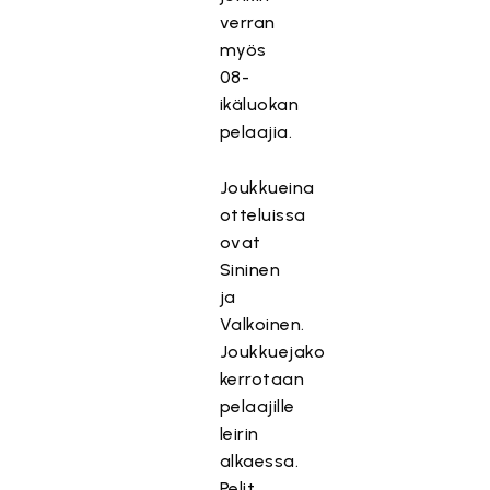
verran
myös
08-
ikäluokan
pelaajia.
Joukkueina
otteluissa
ovat
Sininen
ja
Valkoinen.
Joukkuejako
kerrotaan
pelaajille
leirin
alkaessa.
Pelit