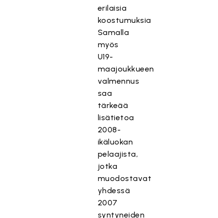
erilaisia
koostumuksia
Samalla
myös
U19-
maajoukkueen
valmennus
saa
tärkeää
lisätietoa
2008-
ikäluokan
pelaajista,
jotka
muodostavat
yhdessä
2007
syntyneiden