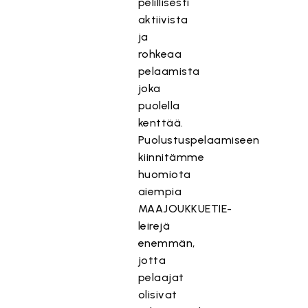
pelillisesti
aktiivista
ja
rohkeaa
pelaamista
joka
puolella
kenttää.
Puolustuspelaamiseen
kiinnitämme
huomiota
aiempia
MAAJOUKKUETIE-
leirejä
enemmän,
jotta
pelaajat
olisivat