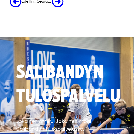
Edellinen
Seuraava
SALIBANDYN
TULOSPALVELU
Jokainen ottelu. Jokainen maali.
Salibandyn tulospalvelussa.