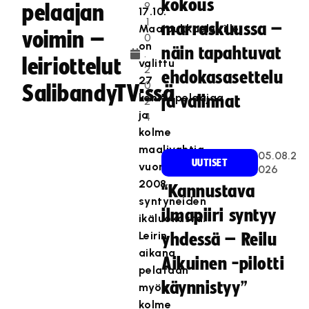
kokous
9
pelaajan
17.10.
.1
marraskuussa –
Maajoukkueleirille
voimin –
0
on
näin tapahtuvat
.
leiriottelut
valittu
2
ehdokasasettelu
27
0
SalibandyTV:ssä
kenttäpelaajaa
ja valinnat
2
ja
4
kolme
maalivahtia
05.08.2
UUTISET
vuonna
026
2008
“Kannustava
syntyneiden
ilmapiiri syntyy
ikäluokasta.
Leirin
yhdessä – Reilu
aikana
Aikuinen -pilotti
pelataan
käynnistyy”
myös
kolme