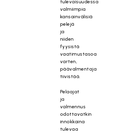
tulevaisuudessa
valmiimpia
kansainvälisiä
pelejä
ja
niiden
fyysistä
vaatimustasoa
varten,
päävalmentaja
tiivistää.
Pelaajat
ja
valmennus
odottavatkin
innokkaina
tulevaa