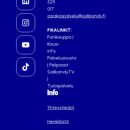
529
017
asiakaspalvelu@salibandy.fi
PIKALINKIT:
Fanikauppa
|
Kausi-
info
Palvelusivusto
|
Pelipassit
SalibandyTV
|
Tulospalvelu
Info
Yhteystiedot
Henkilöstö