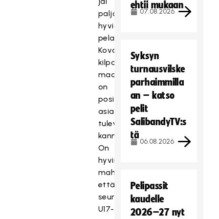
jäi
ehtii mukaan
07.08.2026
paljon
hyviä
pelaajia.
Kova
Syksyn
kilpailutilanne
turnausvilske
maajoukkuepaikoista
parhaimmilla
on
an – katso
positiivinen
pelit
asia
SalibandyTV:s
tulevaisuuden
tä
kannalta.
06.08.2026
On
hyvin
mahdollista,
että
Pelipassit
seuraavaan
kaudelle
U17-
2026–27 nyt