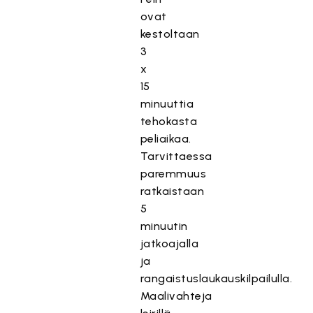
ovat
kestoltaan
3
x
15
minuuttia
tehokasta
peliaikaa.
Tarvittaessa
paremmuus
ratkaistaan
5
minuutin
jatkoajalla
ja
rangaistuslaukauskilpailulla.
Maalivahteja