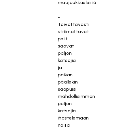
maajoukkueleiriä.
-
Toivottavasti
striimattavat
pelit
saavat
paljon
katsojia
ja
paikan
päällekin
saapuisi
mahdollisimman
paljon
katsojia
ihastelemaan
näitä