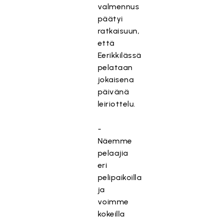
valmennus
päätyi
ratkaisuun,
että
Eerikkilässä
pelataan
jokaisena
päivänä
leiriottelu.
-
Näemme
pelaajia
eri
pelipaikoilla
ja
voimme
kokeilla