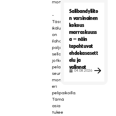
monipuolisuutta.
Salibandyliito
-
n varsinainen
Tässä
kokous
ikäluokassa
marraskuuss
on
a – näin
ilahduttavasti
tapahtuvat
paljon
ehdokasasett
sellaisia,
elu ja
jotka
valinnat
pelaavat
04.08.2026
seurajoukkueissaan
monilla
eri
pelipaikoilla.
Tämä
asia
tukee