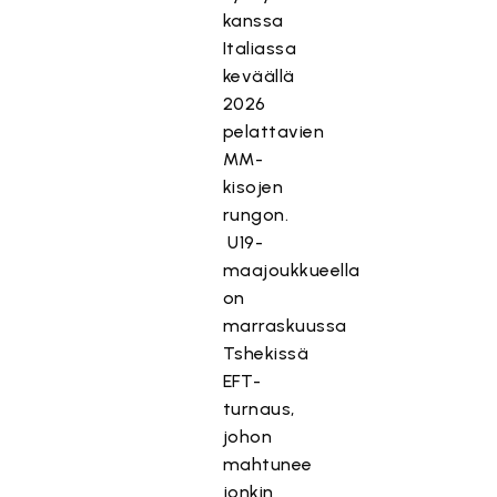
kanssa
Italiassa
keväällä
2026
pelattavien
MM-
kisojen
rungon.
U19-
maajoukkueella
on
marraskuussa
Tshekissä
EFT-
turnaus,
johon
mahtunee
jonkin