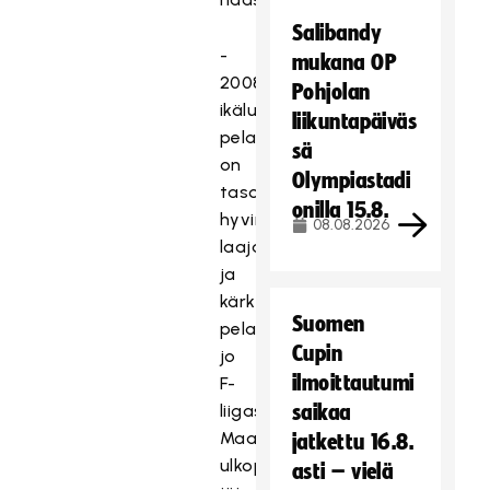
Salibandy
-
mukana OP
2008-
Pohjolan
ikäluokan
liikuntapäiväs
pelaajisto
sä
on
Olympiastadi
tasoltaan
onilla 15.8.
hyvin
08.08.2026
laaja
ja
kärkiyksilöitä
Suomen
pelaa
Cupin
jo
ilmoittautumi
F-
liigassa.
saikaa
Maajoukkueleirin
jatkettu 16.8.
ulkopuolelle
asti – vielä