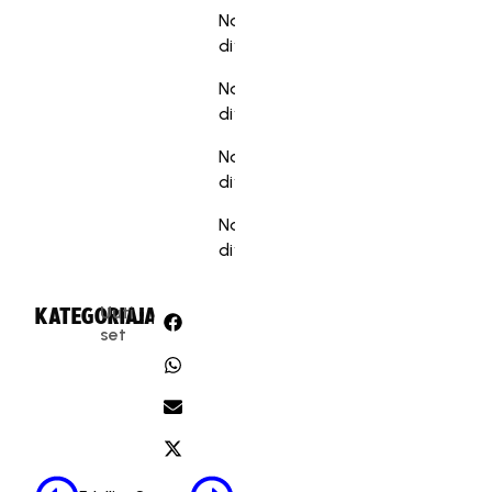
Naisten 2.
22.5.2025
divisioona
Naisten 3.
3.6.2025
divisioona
Naisten 4.
11.8.2025
divisioona
Naisten 5.
18.8.2025
divisioona
Uuti
KATEGORIA:
JAA:
set