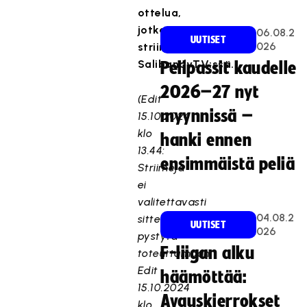
ottelua,
jotka
06.08.2
UUTISET
026
striimataan
SalibandyTV:ssä.
Pelipassit kaudelle
2026–27 nyt
(Edit
myynnissä –
15.10.2024
klo
hanki ennen
13.44:
ensimmäistä peliä
Striimejä
ei
valitettavasti
04.08.2
sittenkään
UUTISET
026
pystytä
F-liigan alku
toteuttamaan.
Edit
häämöttää:
15.10.2024
Avauskierrokset
klo