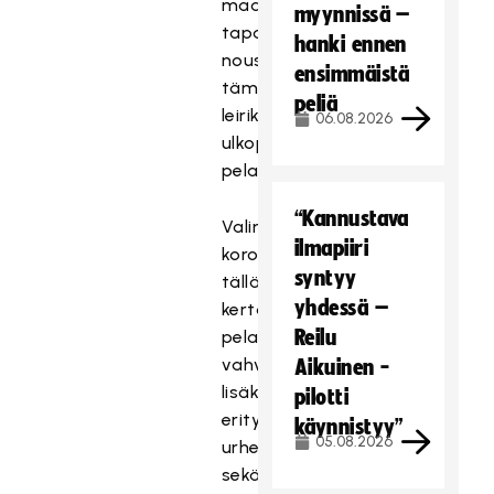
maajoukkueen
myynnissä –
tapahtumaan
hanki ennen
nousee
ensimmäistä
tämän
peliä
leirikokoonpanon
06.08.2026
ulkopuolelta
pelaajia.
“Kannustava
Valinnoissa
ilmapiiri
korostettiin
syntyy
tällä
yhdessä –
kertaa
Reilu
pelaajien
vahvuuksien
Aikuinen -
lisäksi
pilotti
erityisesti
käynnistyy”
05.08.2026
urheilullisuutta
sekä