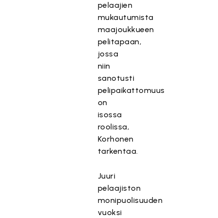
pelaajien
mukautumista
maajoukkueen
pelitapaan,
jossa
niin
sanotusti
pelipaikattomuus
on
isossa
roolissa,
Korhonen
tarkentaa.
Juuri
pelaajiston
monipuolisuuden
vuoksi