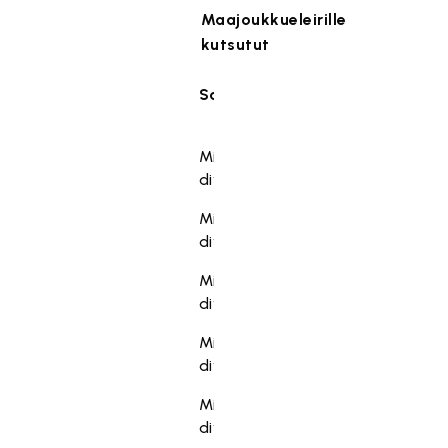
Maajoukkueleirille
kutsutut
Sarja
Ilmoittautuminen
Sarja
Ilmoittautuminen
Miesten 2.
19.5.2025
divisioona
Miesten 3.
22.5.2025
divisioona
Miesten 4.
3.6.2025
divisioona
Miesten 5.
7.8.2025
divisioona
Miesten 6.
18.8.2025
divisioona