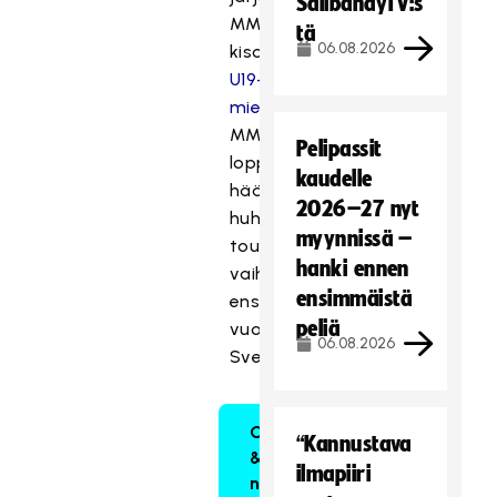
SalibandyTV:s
MM-
tä
06.08.2026
kisoihin.
U19-
miesten
MM-
Pelipassit
lopputurnaus
kaudelle
häämöttää
2026–27 nyt
huhti-
myynnissä –
toukokuun
hanki ennen
vaihteessa
ensimmäistä
ensi
peliä
vuonna
06.08.2026
Sveitsissä.
Otteluohjelma
“Kannustava
& osta liput
ilmapiiri
nyt!