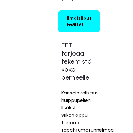
Ilmaisliput
täältä!
EFT
tarjoaa
tekemistä
koko
perheelle
Kansainvälisten
huippupelien
lisäksi
viikonloppu
tarjoaa
tapahtumatunnelmaa