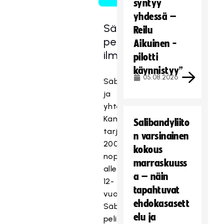
syntyy
yhdessä –
Säbäkipinän
Reilu
pelipassipelaajille
Aikuinen -
ilmaislippuja
pilotti
käynnistyy”
05.08.2026
Säbäkipinä
ja
yhteistyökumppani
Kamux
Salibandyliito
tarjoavat
n varsinainen
200:lle
kokous
nopeimmalle
marraskuuss
alle
a – näin
12-
tapahtuvat
vuotiaalle
ehdokasasett
Säbäkipinän
elu ja
pelipassipelaajalle