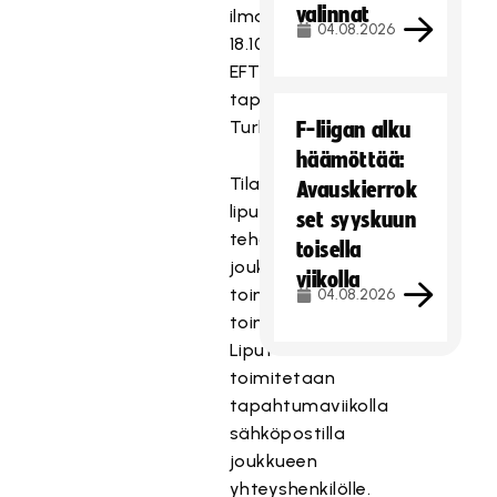
valinnat
ilmaislipun
04.08.2026
18.10.
EFT-
tapahtumaan
Turkuun.
F-liigan alku
häämöttää:
Tilaus
Avauskierrok
lipuista
set syyskuun
tehdään
toisella
joukkueen
viikolla
toimihenkilön
04.08.2026
toimesta.
Liput
toimitetaan
tapahtumaviikolla
sähköpostilla
joukkueen
yhteyshenkilölle.