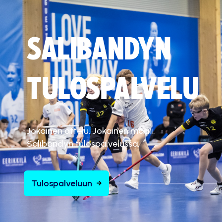
SALIBANDYN
TULOSPALVELU
Jokainen ottelu. Jokainen maali.
Salibandyn tulospalvelussa.
Tulospalveluun