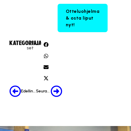
Otteluohjelma
& osta liput
nyt!
Uuti
KATEGORIA:
JAA:
set
Edellinen
Seuraava