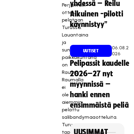
yhdessä – Reilu
Perjantain
ottelut
Aikuinen -pilotti
pelataan
käynnistyy”
Turussa.
Lauantaina
ja
06.08.2
sunnuntaina
UUTISET
026
paikkakuntana
Pelipassit kaudelle
on
Rauma.
2026–27 nyt
Raumalla
myynnissä –
ei
hanki ennen
ole
aiemmin
ensimmäistä peliä
pelattu
salibandymaaotteluita.
Turussa
UUSIMMAT
tapahtumien