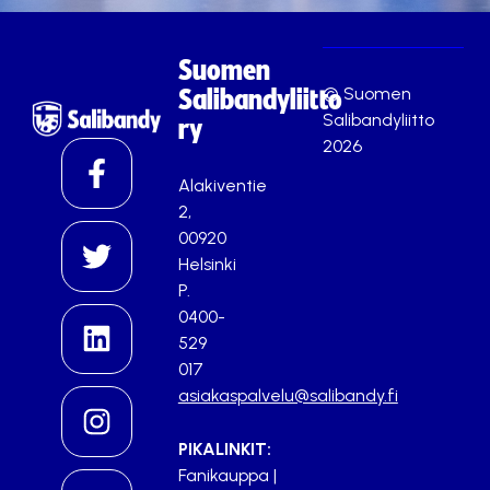
Suomen
© Suomen
Salibandyliitto
Salibandyliitto
ry
2026
Alakiventie
2,
00920
Helsinki
P.
0400-
529
017
asiakaspalvelu@salibandy.fi
PIKALINKIT:
Fanikauppa
|