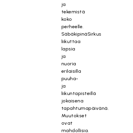
ja
tekemistä
koko
perheelle.
SäbäkipinäSirkus
liikuttaa
lapsia
ja
nuoria
erilaisilla
puuha-
ja
liikuntapisteillä
jokaisena
tapahtumapäivänä.
Muutokset
ovat
mahdollisia.