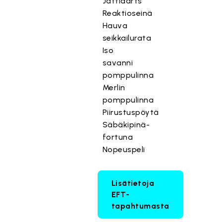
Jättidarts
Reaktioseinä
Hauva
seikkailurata
Iso
savanni
pomppulinna
Merlin
pomppulinna
Piirustuspöytä
Säbäkipinä-
fortuna
Nopeuspeli
Lisätietoja
EFT-
tapahtumasta