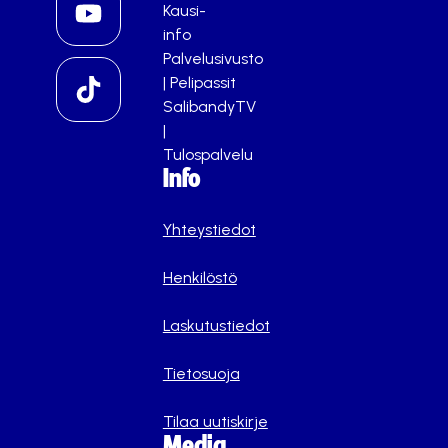
Kausi-
info
Palvelusivusto
|
Pelipassit
SalibandyTV
|
Tulospalvelu
Info
Yhteystiedot
Henkilöstö
Laskutustiedot
Tietosuoja
Tilaa uutiskirje
Media