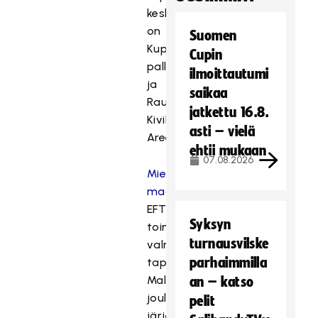
keskipisteenä
on
Suomen
Kupittaan
Cupin
palloiluhalli
ilmoittautumi
ja
saikaa
Raumalla
jatkettu 16.8.
Kivikylän
asti – vielä
Areena.
ehtii mukaan
07.08.2026
Miesten
maajoukkueelle
EFT
Syksyn
toimii
turnausvilske
valmistavana
parhaimmilla
tapahtumana
Malmössä
an – katso
joulukuussa
pelit
järjestettäviin