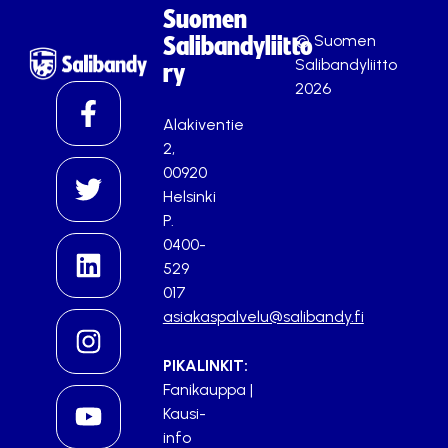
Suomen
© Suomen
Salibandyliitto
Salibandyliitto
ry
2026
Alakiventie
2,
00920
Helsinki
P.
0400-
529
017
asiakaspalvelu@salibandy.fi
PIKALINKIT:
Fanikauppa
|
Kausi-
info