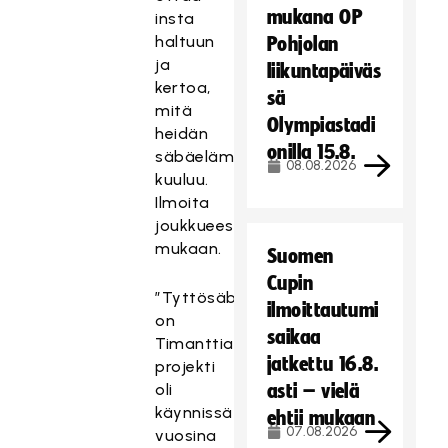
mukana OP
insta
haltuun
Pohjolan
ja
liikuntapäiväs
kertoa,
sä
mitä
Olympiastadi
heidän
onilla 15.8.
säbäelämään
08.08.2026
kuuluu.
Ilmoita
joukkueesi
mukaan.
Suomen
Cupin
”Tyttösäbä
ilmoittautumi
on
saikaa
Timanttia”-
jatkettu 16.8.
projekti
oli
asti – vielä
käynnissä
ehtii mukaan
07.08.2026
vuosina