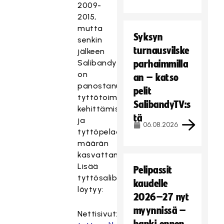
2009-
2015,
mutta
Syksyn
senkin
turnausvilske
jälkeen
Salibandyliitto
parhaimmilla
on
an – katso
panostanut
pelit
tyttötoiminnan
SalibandyTV:s
kehittämiseen
tä
ja
06.08.2026
tyttöpelaajien
määrän
kasvattamiseen.
Lisää
Pelipassit
tyttösalibandysta
kaudelle
löytyy:
2026–27 nyt
myynnissä –
Nettisivut: