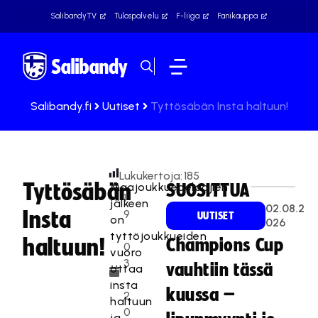
SalibandyTV
Tulospalvelu
F-liiga
Fanikauppa
Salibandy.fi
Uutiset
Tyttösäbän Insta haltuun!
Lukukertoja:
185
Tyttösäbän
Maajoukkuepelaajien
SUOSITTUA
1
jälkeen
02.08.2
Insta
9
UUTISET
on
026
.
tyttöjoukkueiden
haltuun!
Champions Cup
0
vuoro
3
vauhtiin tässä
ottaa
.
insta
kuussa –
2
haltuun
0
ja