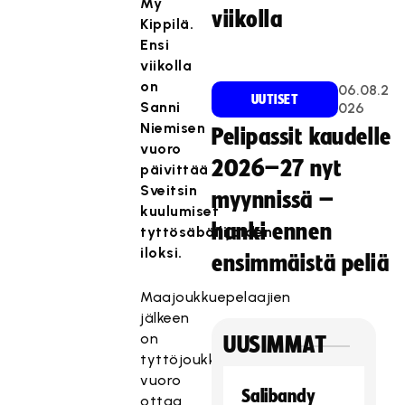
My
viikolla
Kippilä.
Ensi
viikolla
on
06.08.2
UUTISET
Sanni
026
Niemisen
Pelipassit kaudelle
vuoro
2026–27 nyt
päivittää
Sveitsin
myynnissä –
kuulumiset
hanki ennen
tyttösäbäilijöiden
iloksi.
ensimmäistä peliä
Maajoukkuepelaajien
jälkeen
on
UUSIMMAT
tyttöjoukkueiden
vuoro
Salibandy
ottaa