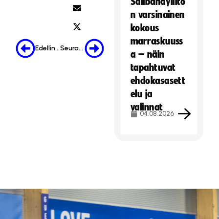
Salibandyliito
n varsinainen
kokous
marraskuuss
Edellinen
Seuraava
a – näin
tapahtuvat
ehdokasasett
elu ja
valinnat
04.08.2026