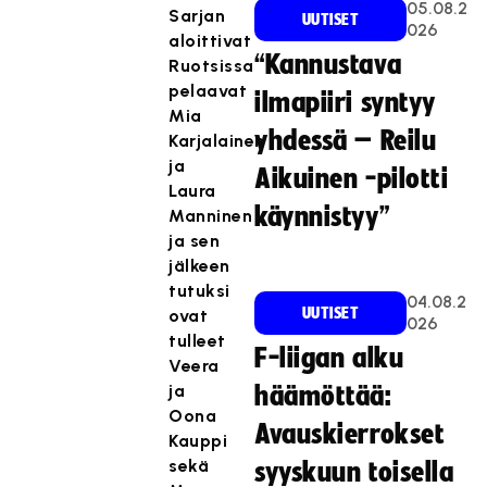
05.08.2
Sarjan
UUTISET
026
aloittivat
“Kannustava
Ruotsissa
pelaavat
ilmapiiri syntyy
Mia
yhdessä – Reilu
Karjalainen
ja
Aikuinen -pilotti
Laura
käynnistyy”
Manninen
ja sen
jälkeen
tutuksi
04.08.2
UUTISET
ovat
026
tulleet
F-liigan alku
Veera
ja
häämöttää:
Oona
Avauskierrokset
Kauppi
sekä
syyskuun toisella