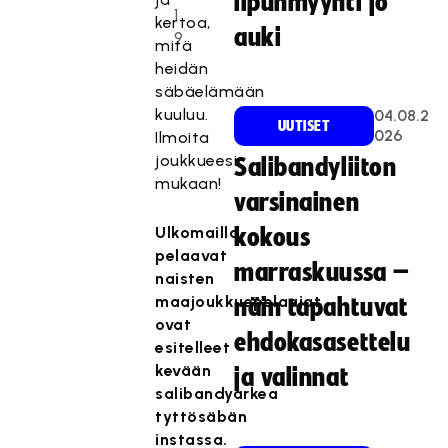
lipunmyynti jo
1
kertoa,
auki
9
mitä
heidän
säbäelämään
kuuluu.
04.08.2
UUTISET
026
Ilmoita
joukkueesi
Salibandyliiton
mukaan!
varsinainen
Ulkomailla
kokous
pelaavat
marraskuussa –
naisten
maajoukkuepelaajat
näin tapahtuvat
ovat
ehdokasasettelu
esitelleet
kevään
ja valinnat
salibandyarkea
tyttösäbän
instassa.