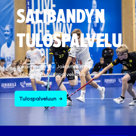
SALIBANDYN
TULOSPALVELU
Jokainen ottelu. Jokainen maali.
Salibandyn tulospalvelussa.
Tulospalveluun